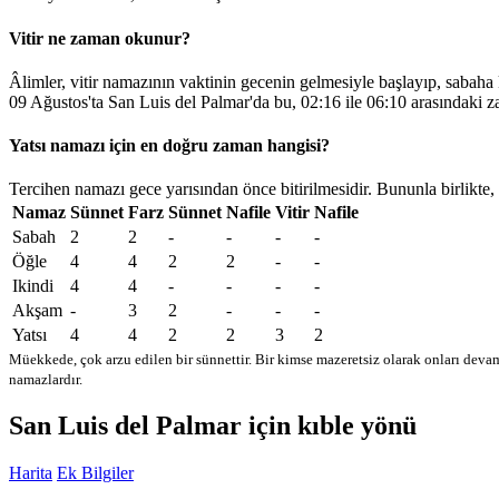
Vitir ne zaman okunur?
Âlimler, vitir namazının vaktinin gecenin gelmesiyle başlayıp, sabaha
09 Ağustos'ta San Luis del Palmar'da bu,
02:16
ile
06:10
arasındaki z
Yatsı namazı için en doğru zaman hangisi?
Tercihen namazı gece yarısından önce bitirilmesidir. Bununla birlikte,
Namaz
Sünnet
Farz
Sünnet
Nafile
Vitir
Nafile
Sabah
2
2
-
-
-
-
Öğle
4
4
2
2
-
-
Ikindi
4
4
-
-
-
-
Akşam
-
3
2
-
-
-
Yatsı
4
4
2
2
3
2
Müekkede, çok arzu edilen bir sünnettir. Bir kimse mazeretsiz olarak onları devam
namazlardır.
San Luis del Palmar için kıble yönü
Harita
Ek Bilgiler