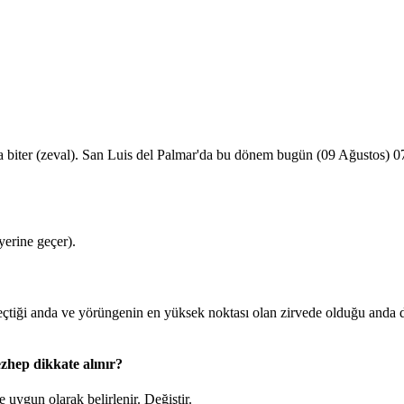
a biter (zeval). San Luis del Palmar'da bu dönem bugün (09 Ağustos)
0
erine geçer).
iği anda ve yörüngenin en yüksek noktası olan zirvede olduğu anda d
zhep dikkate alınır?
 uygun olarak belirlenir.
Değiştir
.