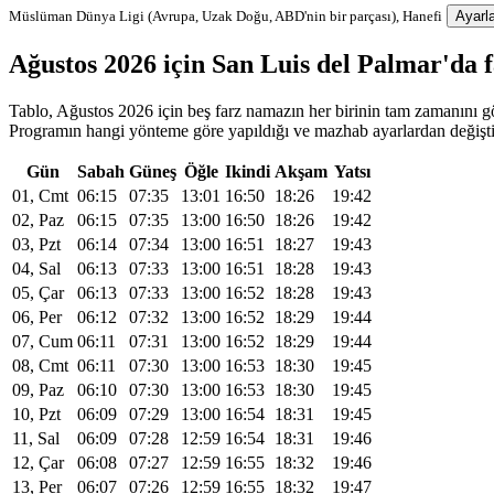
Müslüman Dünya Ligi (Avrupa, Uzak Doğu, ABD'nin bir parçası), Hanefi
Ayarla
Ağustos 2026 için San Luis del Palmar'da
Tablo, Ağustos 2026 için beş farz namazın her birinin tam zamanını gös
Programın hangi yönteme göre yapıldığı ve mazhab ayarlardan değiştiri
Gün
Sabah
Güneş
Öğle
Ikindi
Akşam
Yatsı
01, Cmt
06:15
07:35
13:01
16:50
18:26
19:42
02, Paz
06:15
07:35
13:00
16:50
18:26
19:42
03, Pzt
06:14
07:34
13:00
16:51
18:27
19:43
04, Sal
06:13
07:33
13:00
16:51
18:28
19:43
05, Çar
06:13
07:33
13:00
16:52
18:28
19:43
06, Per
06:12
07:32
13:00
16:52
18:29
19:44
07, Cum
06:11
07:31
13:00
16:52
18:29
19:44
08, Cmt
06:11
07:30
13:00
16:53
18:30
19:45
09, Paz
06:10
07:30
13:00
16:53
18:30
19:45
10, Pzt
06:09
07:29
13:00
16:54
18:31
19:45
11, Sal
06:09
07:28
12:59
16:54
18:31
19:46
12, Çar
06:08
07:27
12:59
16:55
18:32
19:46
13, Per
06:07
07:26
12:59
16:55
18:32
19:47