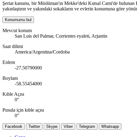
Şeriat kanunu, bir Müslüman'ın Mekke'deki Kutsal Cami'de bulunan Kabe
yakınlaştırın ve yakındaki sokakların ve evlerin konumuna göre yönün
Konumumu bul
Mevcut konum
San Luis del Palmar, Corrientes eyaleti, Arjantin
Saat dilimi
America/Argentina/Cordoba
Enlem
-27.50790000
Boylam
-58.55454000
Kıble Açısı
0
°
Pusula için kıble açısı
0
°
Facebook
Twitter
Skype
Viber
Telegram
Whatsapp