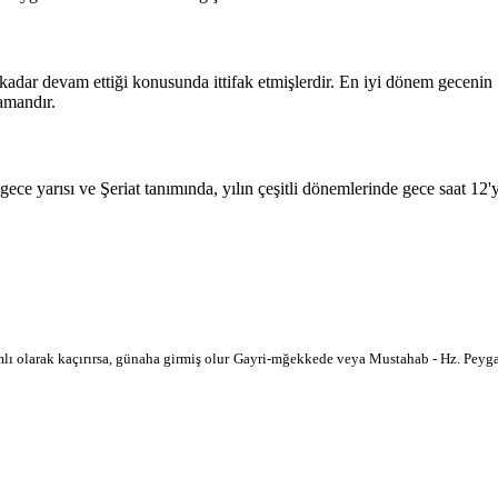
 kadar devam ettiği konusunda ittifak etmişlerdir. En iyi dönem geceni
amandır.
 gece yarısı ve Şeriat tanımında, yılın çeşitli dönemlerinde gece saat 12
lı olarak kaçırırsa, günaha girmiş olur
Gayri-mğekkede veya Mustahab - Hz. Peygam