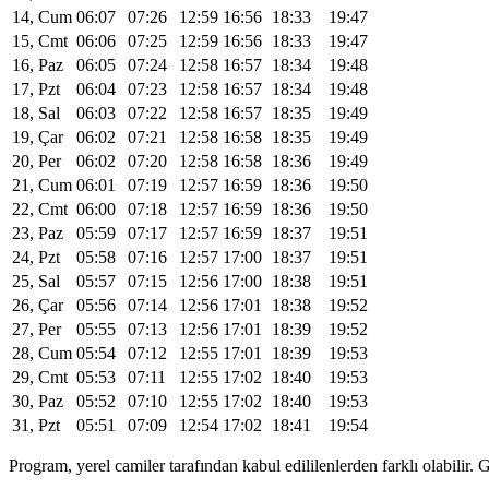
14, Cum
06:07
07:26
12:59
16:56
18:33
19:47
15, Cmt
06:06
07:25
12:59
16:56
18:33
19:47
16, Paz
06:05
07:24
12:58
16:57
18:34
19:48
17, Pzt
06:04
07:23
12:58
16:57
18:34
19:48
18, Sal
06:03
07:22
12:58
16:57
18:35
19:49
19, Çar
06:02
07:21
12:58
16:58
18:35
19:49
20, Per
06:02
07:20
12:58
16:58
18:36
19:49
21, Cum
06:01
07:19
12:57
16:59
18:36
19:50
22, Cmt
06:00
07:18
12:57
16:59
18:36
19:50
23, Paz
05:59
07:17
12:57
16:59
18:37
19:51
24, Pzt
05:58
07:16
12:57
17:00
18:37
19:51
25, Sal
05:57
07:15
12:56
17:00
18:38
19:51
26, Çar
05:56
07:14
12:56
17:01
18:38
19:52
27, Per
05:55
07:13
12:56
17:01
18:39
19:52
28, Cum
05:54
07:12
12:55
17:01
18:39
19:53
29, Cmt
05:53
07:11
12:55
17:02
18:40
19:53
30, Paz
05:52
07:10
12:55
17:02
18:40
19:53
31, Pzt
05:51
07:09
12:54
17:02
18:41
19:54
Program, yerel camiler tarafından kabul edililenlerden farklı olabili