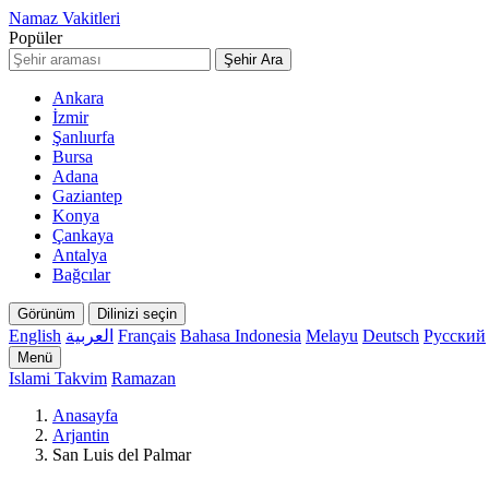
Namaz Vakitleri
Popüler
Şehir Ara
Ankara
İzmir
Şanlıurfa
Bursa
Adana
Gaziantep
Konya
Çankaya
Antalya
Bağcılar
Görünüm
Dilinizi seçin
English
العربية
Français
Bahasa Indonesia
Melayu
Deutsch
Русский
Menü
Islami Takvim
Ramazan
Anasayfa
Arjantin
San Luis del Palmar