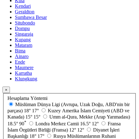
Kuta
Kendari
Geraldton
Sumbawa Besar
Situbondo
Dompu
Singaraja
Kupang
Mataram
Bima
Ainaro
Ende
Maumere
Karratha
Klungkung
×
Hesaplama Yöntemi
Müslüman Dünya Ligi (Avrupa, Uzak Doğu, ABD'nin bir
parçası)
18°
17°
Kuzey Amerika İslam Cemiyeti (ABD ve
Kanada)
15°
15°
Umm al-Qura, Mekke (Arap Yarımadası)
*
18.5°
90
Londra Merkez Camii
16.5°
12°
Fransa
İslam Örgütleri Birliği (Fransa)
12°
12°
Diyanet İşleri
Başkanlığı
18°
17°
Rusya Müslümanlarının Ruhani