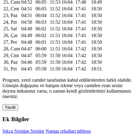
21, Cum
04:52
06:05
11:53
16:04
17:40
18:49
22, Cmt
04:51
06:05
11:52
16:04
17:41
18:50
23, Paz
04:51
06:04
11:52
16:04
17:41
18:50
24, Pzt
04:50
06:03
11:52
16:04
17:41
18:50
25, Sal
04:49
06:02
11:52
16:04
17:41
18:50
26, Çar
04:49
06:02
11:51
16:04
17:41
18:50
27, Per
04:48
06:01
11:51
16:04
17:41
18:50
28, Cum
04:47
06:00
11:51
16:04
17:42
18:50
29, Cmt
04:47
05:59
11:50
16:04
17:42
18:50
30, Paz
04:46
05:59
11:50
16:04
17:42
18:50
31, Pzt
04:45
05:58
11:50
16:04
17:42
18:51
Program, yerel camiler tarafından kabul edililenlerden farklı olabilir.
Güneşin doğuşunu ve batışını izleme veya camiden ezan sesini
duyma imkanınız varsa, o zaman kendi gözlemlerinizi kullanmanızı
öneririz.
Yazdir
Ek Bilgiler
Sıkça Sorulan Sorular
Namaz rekatları tablosu