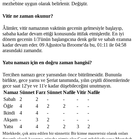
mezhebine uygun olarak belirlenir.
Değiştir
.
Vitir ne zaman okunur?
Âlimler, vitir namazının vaktinin gecenin gelmesiyle başlayıp,
sabaha kadar devam ettiği konusunda ittifak etmişlerdir. En iyi
dönem gecenin 1/3'ünün başlangıcına denk gelir ve sabah ezanına
kadar devam eder. 09 Ağustos'ta Broome'da bu,
01:11
ile
04:58
arasındaki zamandır.
Yatsı namazı için en doğru zaman hangisi?
Tercihen namazı gece yarısından önce bitirilmesidir. Bununla
birlikte, gece yarısı ve Şeriat tanımında, yılın çeşitli dönemlerinde
gece saat 12'ye ve 11'e kadar düşebileceğini unutmayın.
Namaz
Sünnet
Farz
Sünnet
Nafile
Vitir
Nafile
Sabah
2
2
-
-
-
-
Öğle
4
4
2
2
-
-
Ikindi
4
4
-
-
-
-
Akşam
-
3
2
-
-
-
Yatsı
4
4
2
2
3
2
Müekkede, çok arzu edilen bir sünnettir. Bir kimse mazeretsiz olarak onları
devamlı olarak kaçırırsa, günaha girmiş olur
Gayri-mğekkede veya Mustahab -