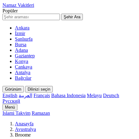
Namaz Vakitleri
Popüler
Şehir Ara
Ankara
İzmir
Şanlıurfa
Bursa
Adana
Gaziantep
Konya
Çankaya
Antalya
Bağcılar
Görünüm
Dilinizi seçin
English
العربية
Français
Bahasa Indonesia
Melayu
Deutsch
Русский
Menü
Islami Takvim
Ramazan
Anasayfa
Avustralya
Broome