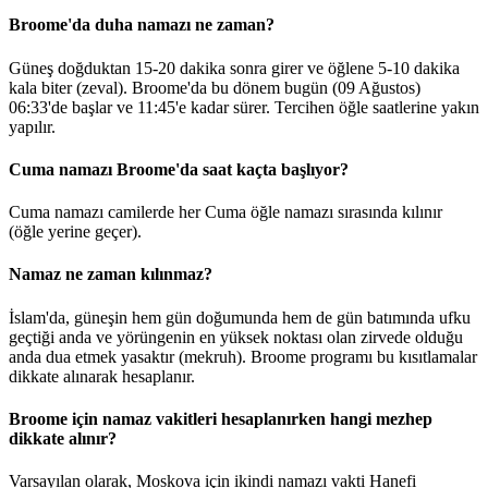
Broome'da duha namazı ne zaman?
Güneş doğduktan 15-20 dakika sonra girer ve öğlene 5-10 dakika
kala biter (zeval). Broome'da bu dönem bugün (09 Ağustos)
06:33
'de başlar ve
11:45
'e kadar sürer. Tercihen öğle saatlerine yakın
yapılır.
Cuma namazı Broome'da saat kaçta başlıyor?
Cuma namazı camilerde her Cuma öğle namazı sırasında kılınır
(öğle yerine geçer).
Namaz ne zaman kılınmaz?
İslam'da, güneşin hem gün doğumunda hem de gün batımında ufku
geçtiği anda ve yörüngenin en yüksek noktası olan zirvede olduğu
anda dua etmek yasaktır (mekruh). Broome programı bu kısıtlamalar
dikkate alınarak hesaplanır.
Broome için namaz vakitleri hesaplanırken hangi mezhep
dikkate alınır?
Varsayılan olarak, Moskova için ikindi namazı vakti Hanefi