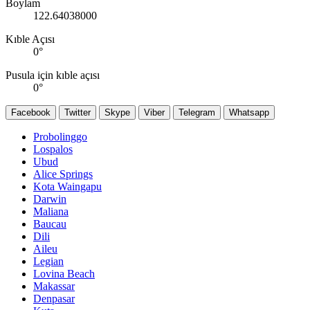
Boylam
122.64038000
Kıble Açısı
0
°
Pusula için kıble açısı
0
°
Facebook
Twitter
Skype
Viber
Telegram
Whatsapp
Probolinggo
Lospalos
Ubud
Alice Springs
Kota Waingapu
Darwin
Maliana
Baucau
Dili
Aileu
Legian
Lovina Beach
Makassar
Denpasar