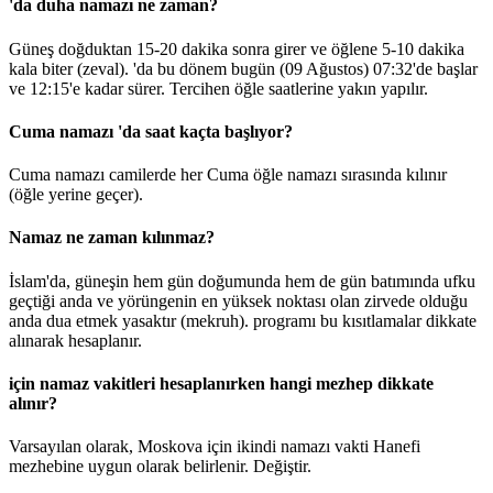
'da duha namazı ne zaman?
Güneş doğduktan 15-20 dakika sonra girer ve öğlene 5-10 dakika
kala biter (zeval). 'da bu dönem bugün (09 Ağustos)
07:32
'de başlar
ve
12:15
'e kadar sürer. Tercihen öğle saatlerine yakın yapılır.
Cuma namazı 'da saat kaçta başlıyor?
Cuma namazı camilerde her Cuma öğle namazı sırasında kılınır
(öğle yerine geçer).
Namaz ne zaman kılınmaz?
İslam'da, güneşin hem gün doğumunda hem de gün batımında ufku
geçtiği anda ve yörüngenin en yüksek noktası olan zirvede olduğu
anda dua etmek yasaktır (mekruh). programı bu kısıtlamalar dikkate
alınarak hesaplanır.
için namaz vakitleri hesaplanırken hangi mezhep dikkate
alınır?
Varsayılan olarak, Moskova için ikindi namazı vakti Hanefi
mezhebine uygun olarak belirlenir.
Değiştir
.