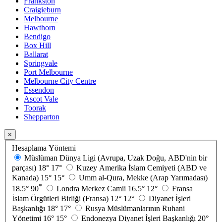
Frankston
Craigieburn
Melbourne
Hawthorn
Bendigo
Box Hill
Ballarat
Springvale
Port Melbourne
Melbourne City Centre
Essendon
Ascot Vale
Toorak
Shepparton
×
Hesaplama Yöntemi
Müslüman Dünya Ligi (Avrupa, Uzak Doğu, ABD'nin bir
parçası)
18°
17°
Kuzey Amerika İslam Cemiyeti (ABD ve
Kanada)
15°
15°
Umm al-Qura, Mekke (Arap Yarımadası)
*
18.5°
90
Londra Merkez Camii
16.5°
12°
Fransa
İslam Örgütleri Birliği (Fransa)
12°
12°
Diyanet İşleri
Başkanlığı
18°
17°
Rusya Müslümanlarının Ruhani
Yönetimi
16°
15°
Endonezya Diyanet İşleri Başkanlığı
20°