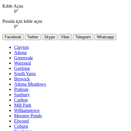
Kıble Açısı
0
°
Pusula için kıble açısı
0
°
Facebook
Twitter
Skype
Viber
Telegram
Whatsapp
Clayton
Altona
Greenvale
Warragul
Geelong
South Yarra
Berwick
Altona Meadows
Prahran
Sunbury
Carlton
Mill Park
Williamstown
Moonee Ponds
Elwood
Coburg