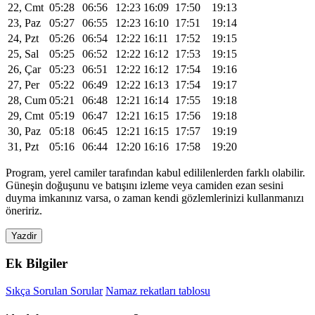
22, Cmt
05:28
06:56
12:23
16:09
17:50
19:13
23, Paz
05:27
06:55
12:23
16:10
17:51
19:14
24, Pzt
05:26
06:54
12:22
16:11
17:52
19:15
25, Sal
05:25
06:52
12:22
16:12
17:53
19:15
26, Çar
05:23
06:51
12:22
16:12
17:54
19:16
27, Per
05:22
06:49
12:22
16:13
17:54
19:17
28, Cum
05:21
06:48
12:21
16:14
17:55
19:18
29, Cmt
05:19
06:47
12:21
16:15
17:56
19:18
30, Paz
05:18
06:45
12:21
16:15
17:57
19:19
31, Pzt
05:16
06:44
12:20
16:16
17:58
19:20
Program, yerel camiler tarafından kabul edililenlerden farklı olabilir.
Güneşin doğuşunu ve batışını izleme veya camiden ezan sesini
duyma imkanınız varsa, o zaman kendi gözlemlerinizi kullanmanızı
öneririz.
Yazdir
Ek Bilgiler
Sıkça Sorulan Sorular
Namaz rekatları tablosu