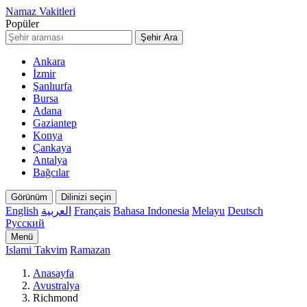
Namaz Vakitleri
Popüler
Şehir Ara
Ankara
İzmir
Şanlıurfa
Bursa
Adana
Gaziantep
Konya
Çankaya
Antalya
Bağcılar
Görünüm
Dilinizi seçin
English
العربية
Français
Bahasa Indonesia
Melayu
Deutsch
Русский
Menü
Islami Takvim
Ramazan
Anasayfa
Avustralya
Richmond