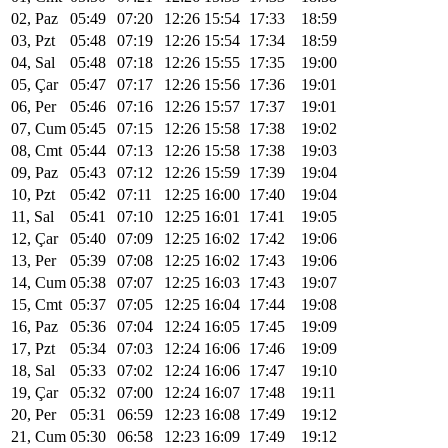
02, Paz
05:49
07:20
12:26
15:54
17:33
18:59
03, Pzt
05:48
07:19
12:26
15:54
17:34
18:59
04, Sal
05:48
07:18
12:26
15:55
17:35
19:00
05, Çar
05:47
07:17
12:26
15:56
17:36
19:01
06, Per
05:46
07:16
12:26
15:57
17:37
19:01
07, Cum
05:45
07:15
12:26
15:58
17:38
19:02
08, Cmt
05:44
07:13
12:26
15:58
17:38
19:03
09, Paz
05:43
07:12
12:26
15:59
17:39
19:04
10, Pzt
05:42
07:11
12:25
16:00
17:40
19:04
11, Sal
05:41
07:10
12:25
16:01
17:41
19:05
12, Çar
05:40
07:09
12:25
16:02
17:42
19:06
13, Per
05:39
07:08
12:25
16:02
17:43
19:06
14, Cum
05:38
07:07
12:25
16:03
17:43
19:07
15, Cmt
05:37
07:05
12:25
16:04
17:44
19:08
16, Paz
05:36
07:04
12:24
16:05
17:45
19:09
17, Pzt
05:34
07:03
12:24
16:06
17:46
19:09
18, Sal
05:33
07:02
12:24
16:06
17:47
19:10
19, Çar
05:32
07:00
12:24
16:07
17:48
19:11
20, Per
05:31
06:59
12:23
16:08
17:49
19:12
21, Cum
05:30
06:58
12:23
16:09
17:49
19:12