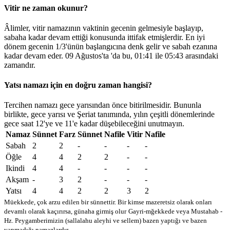
Vitir ne zaman okunur?
Âlimler, vitir namazının vaktinin gecenin gelmesiyle başlayıp,
sabaha kadar devam ettiği konusunda ittifak etmişlerdir. En iyi
dönem gecenin 1/3'ünün başlangıcına denk gelir ve sabah ezanına
kadar devam eder. 09 Ağustos'ta 'da bu,
01:41
ile
05:43
arasındaki
zamandır.
Yatsı namazı için en doğru zaman hangisi?
Tercihen namazı gece yarısından önce bitirilmesidir. Bununla
birlikte, gece yarısı ve Şeriat tanımında, yılın çeşitli dönemlerinde
gece saat 12'ye ve 11'e kadar düşebileceğini unutmayın.
Namaz
Sünnet
Farz
Sünnet
Nafile
Vitir
Nafile
Sabah
2
2
-
-
-
-
Öğle
4
4
2
2
-
-
Ikindi
4
4
-
-
-
-
Akşam
-
3
2
-
-
-
Yatsı
4
4
2
2
3
2
Müekkede, çok arzu edilen bir sünnettir. Bir kimse mazeretsiz olarak onları
devamlı olarak kaçırırsa, günaha girmiş olur
Gayri-mğekkede veya Mustahab -
Hz. Peygamberimizin (sallalahu aleyhi ve sellem) bazen yaptığı ve bazen
yapmadığı namazlardır.