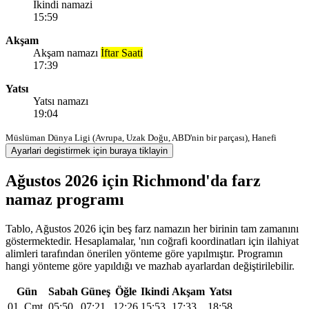
Ikindi namazi
15:59
Akşam
Akşam namazı
İftar Saati
17:39
Yatsı
Yatsı namazı
19:04
Müslüman Dünya Ligi (Avrupa, Uzak Doğu, ABD'nin bir parçası), Hanefi
Ayarlari degistirmek için buraya tiklayin
Ağustos 2026 için Richmond'da farz
namaz programı
Tablo, Ağustos 2026 için beş farz namazın her birinin tam zamanını
göstermektedir. Hesaplamalar, 'nın coğrafi koordinatları için ilahiyat
alimleri tarafından önerilen yönteme göre yapılmıştır. Programın
hangi yönteme göre yapıldığı ve mazhab ayarlardan değiştirilebilir.
Gün
Sabah
Güneş
Öğle
Ikindi
Akşam
Yatsı
01, Cmt
05:50
07:21
12:26
15:53
17:33
18:58