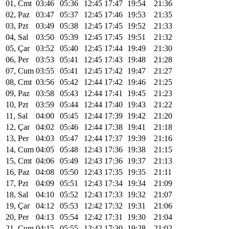
01, Cmt
03:46
05:36
12:45
17:47
19:54
21:36
02, Paz
03:47
05:37
12:45
17:46
19:53
21:35
03, Pzt
03:49
05:38
12:45
17:45
19:52
21:33
04, Sal
03:50
05:39
12:45
17:45
19:51
21:32
05, Çar
03:52
05:40
12:45
17:44
19:49
21:30
06, Per
03:53
05:41
12:45
17:43
19:48
21:28
07, Cum
03:55
05:41
12:45
17:42
19:47
21:27
08, Cmt
03:56
05:42
12:44
17:42
19:46
21:25
09, Paz
03:58
05:43
12:44
17:41
19:45
21:23
10, Pzt
03:59
05:44
12:44
17:40
19:43
21:22
11, Sal
04:00
05:45
12:44
17:39
19:42
21:20
12, Çar
04:02
05:46
12:44
17:38
19:41
21:18
13, Per
04:03
05:47
12:44
17:37
19:39
21:16
14, Cum
04:05
05:48
12:43
17:36
19:38
21:15
15, Cmt
04:06
05:49
12:43
17:36
19:37
21:13
16, Paz
04:08
05:50
12:43
17:35
19:35
21:11
17, Pzt
04:09
05:51
12:43
17:34
19:34
21:09
18, Sal
04:10
05:52
12:43
17:33
19:32
21:07
19, Çar
04:12
05:53
12:42
17:32
19:31
21:06
20, Per
04:13
05:54
12:42
17:31
19:30
21:04
21, Cum
04:15
05:55
12:42
17:30
19:28
21:02