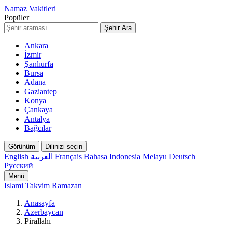
Namaz Vakitleri
Popüler
Şehir Ara
Ankara
İzmir
Şanlıurfa
Bursa
Adana
Gaziantep
Konya
Çankaya
Antalya
Bağcılar
Görünüm
Dilinizi seçin
English
العربية
Français
Bahasa Indonesia
Melayu
Deutsch
Русский
Menü
Islami Takvim
Ramazan
Anasayfa
Azerbaycan
Pirallahı