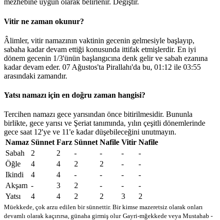
mezhebine uygun olarak belirlenir.
Değiştir
.
Vitir ne zaman okunur?
Âlimler, vitir namazının vaktinin gecenin gelmesiyle başlayıp,
sabaha kadar devam ettiği konusunda ittifak etmişlerdir. En iyi
dönem gecenin 1/3'ünün başlangıcına denk gelir ve sabah ezanına
kadar devam eder. 07 Ağustos'ta Pirallahı'da bu,
01:12
ile
03:55
arasındaki zamandır.
Yatsı namazı için en doğru zaman hangisi?
Tercihen namazı gece yarısından önce bitirilmesidir. Bununla
birlikte, gece yarısı ve Şeriat tanımında, yılın çeşitli dönemlerinde
gece saat 12'ye ve 11'e kadar düşebileceğini unutmayın.
Namaz
Sünnet
Farz
Sünnet
Nafile
Vitir
Nafile
Sabah
2
2
-
-
-
-
Öğle
4
4
2
2
-
-
Ikindi
4
4
-
-
-
-
Akşam
-
3
2
-
-
-
Yatsı
4
4
2
2
3
2
Müekkede, çok arzu edilen bir sünnettir. Bir kimse mazeretsiz olarak onları
devamlı olarak kaçırırsa, günaha girmiş olur
Gayri-mğekkede veya Mustahab -