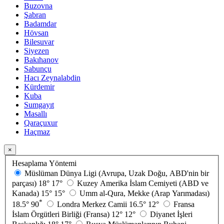
Buzovna
Şabran
Badamdar
Hövsan
Bilesuvar
Siyezen
Bakıhanov
Sabunçu
Hacı Zeynalabdin
Kürdemir
Kuba
Sumgayıt
Masallı
Qaraçuxur
Haçmaz
×
Hesaplama Yöntemi
Müslüman Dünya Ligi (Avrupa, Uzak Doğu, ABD'nin bir
parçası)
18°
17°
Kuzey Amerika İslam Cemiyeti (ABD ve
Kanada)
15°
15°
Umm al-Qura, Mekke (Arap Yarımadası)
*
18.5°
90
Londra Merkez Camii
16.5°
12°
Fransa
İslam Örgütleri Birliği (Fransa)
12°
12°
Diyanet İşleri