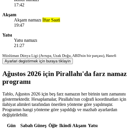
17:42
Akşam
Akşam namazı
İftar Saati
19:47
Yatsı
Yatsı namazı
21:27
Müslüman Dünya Ligi (Avrupa, Uzak Doğu, ABD'nin bir parçası), Hanefi
Ayarlari degistirmek için buraya tiklayin
Ağustos 2026 için Pirallahı'da farz namaz
programı
Tablo, Ağustos 2026 için beş farz namazın her birinin tam zamanını
göstermektedir. Hesaplamalar, Pirallahı'nın coğrafi koordinatları için
ilahiyat alimleri tarafından önerilen yönteme göre yapılmıştır.
Programın hangi yönteme göre yapıldığı ve mazhab ayarlardan
değiştirilebilir.
Gün
Sabah
Güneş
Öğle
Ikindi
Akşam
Yatsı