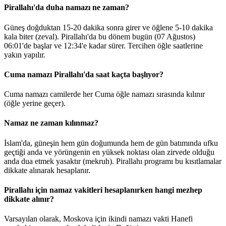
Pirallahı'da duha namazı ne zaman?
Güneş doğduktan 15-20 dakika sonra girer ve öğlene 5-10 dakika
kala biter (zeval). Pirallahı'da bu dönem bugün (07 Ağustos)
06:01
'de başlar ve
12:34
'e kadar sürer. Tercihen öğle saatlerine
yakın yapılır.
Cuma namazı Pirallahı'da saat kaçta başlıyor?
Cuma namazı camilerde her Cuma öğle namazı sırasında kılınır
(öğle yerine geçer).
Namaz ne zaman kılınmaz?
İslam'da, güneşin hem gün doğumunda hem de gün batımında ufku
geçtiği anda ve yörüngenin en yüksek noktası olan zirvede olduğu
anda dua etmek yasaktır (mekruh). Pirallahı programı bu kısıtlamalar
dikkate alınarak hesaplanır.
Pirallahı için namaz vakitleri hesaplanırken hangi mezhep
dikkate alınır?
Varsayılan olarak, Moskova için ikindi namazı vakti Hanefi