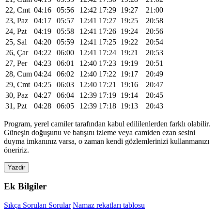
22, Cmt
04:16
05:56
12:42
17:29
19:27
21:00
23, Paz
04:17
05:57
12:41
17:27
19:25
20:58
24, Pzt
04:19
05:58
12:41
17:26
19:24
20:56
25, Sal
04:20
05:59
12:41
17:25
19:22
20:54
26, Çar
04:22
06:00
12:41
17:24
19:21
20:53
27, Per
04:23
06:01
12:40
17:23
19:19
20:51
28, Cum
04:24
06:02
12:40
17:22
19:17
20:49
29, Cmt
04:25
06:03
12:40
17:21
19:16
20:47
30, Paz
04:27
06:04
12:39
17:19
19:14
20:45
31, Pzt
04:28
06:05
12:39
17:18
19:13
20:43
Program, yerel camiler tarafından kabul edililenlerden farklı olabilir.
Güneşin doğuşunu ve batışını izleme veya camiden ezan sesini
duyma imkanınız varsa, o zaman kendi gözlemlerinizi kullanmanızı
öneririz.
Yazdir
Ek Bilgiler
Sıkça Sorulan Sorular
Namaz rekatları tablosu