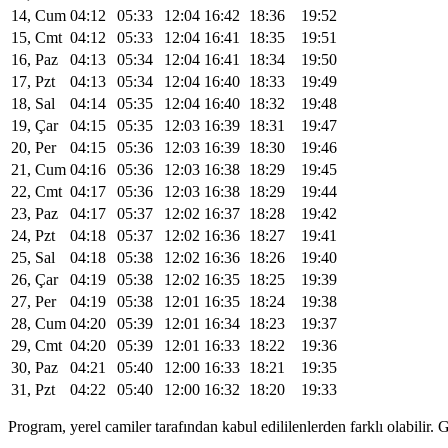
14, Cum
04:12
05:33
12:04
16:42
18:36
19:52
15, Cmt
04:12
05:33
12:04
16:41
18:35
19:51
16, Paz
04:13
05:34
12:04
16:41
18:34
19:50
17, Pzt
04:13
05:34
12:04
16:40
18:33
19:49
18, Sal
04:14
05:35
12:04
16:40
18:32
19:48
19, Çar
04:15
05:35
12:03
16:39
18:31
19:47
20, Per
04:15
05:36
12:03
16:39
18:30
19:46
21, Cum
04:16
05:36
12:03
16:38
18:29
19:45
22, Cmt
04:17
05:36
12:03
16:38
18:29
19:44
23, Paz
04:17
05:37
12:02
16:37
18:28
19:42
24, Pzt
04:18
05:37
12:02
16:36
18:27
19:41
25, Sal
04:18
05:38
12:02
16:36
18:26
19:40
26, Çar
04:19
05:38
12:02
16:35
18:25
19:39
27, Per
04:19
05:38
12:01
16:35
18:24
19:38
28, Cum
04:20
05:39
12:01
16:34
18:23
19:37
29, Cmt
04:20
05:39
12:01
16:33
18:22
19:36
30, Paz
04:21
05:40
12:00
16:33
18:21
19:35
31, Pzt
04:22
05:40
12:00
16:32
18:20
19:33
Program, yerel camiler tarafından kabul edililenlerden farklı olabili