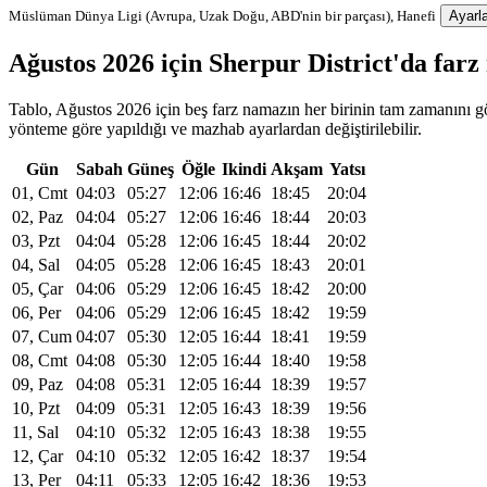
Müslüman Dünya Ligi (Avrupa, Uzak Doğu, ABD'nin bir parçası), Hanefi
Ayarla
Ağustos 2026 için Sherpur District'da far
Tablo, Ağustos 2026 için beş farz namazın her birinin tam zamanını gös
yönteme göre yapıldığı ve mazhab ayarlardan değiştirilebilir.
Gün
Sabah
Güneş
Öğle
Ikindi
Akşam
Yatsı
01, Cmt
04:03
05:27
12:06
16:46
18:45
20:04
02, Paz
04:04
05:27
12:06
16:46
18:44
20:03
03, Pzt
04:04
05:28
12:06
16:45
18:44
20:02
04, Sal
04:05
05:28
12:06
16:45
18:43
20:01
05, Çar
04:06
05:29
12:06
16:45
18:42
20:00
06, Per
04:06
05:29
12:06
16:45
18:42
19:59
07, Cum
04:07
05:30
12:05
16:44
18:41
19:59
08, Cmt
04:08
05:30
12:05
16:44
18:40
19:58
09, Paz
04:08
05:31
12:05
16:44
18:39
19:57
10, Pzt
04:09
05:31
12:05
16:43
18:39
19:56
11, Sal
04:10
05:32
12:05
16:43
18:38
19:55
12, Çar
04:10
05:32
12:05
16:42
18:37
19:54
13, Per
04:11
05:33
12:05
16:42
18:36
19:53