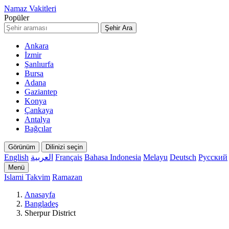
Namaz Vakitleri
Popüler
Şehir Ara
Ankara
İzmir
Şanlıurfa
Bursa
Adana
Gaziantep
Konya
Çankaya
Antalya
Bağcılar
Görünüm
Dilinizi seçin
English
العربية
Français
Bahasa Indonesia
Melayu
Deutsch
Русский
Menü
Islami Takvim
Ramazan
Anasayfa
Bangladeş
Sherpur District