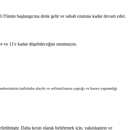
n 1/3'ünün başlangıcına denk gelir ve sabah ezanına kadar devam eder.
'ye ve 11'e kadar düşebileceğini unutmayın.
berimizin (sallalahu aleyhi ve sellem) bazen yaptığı ve bazen yapmadığı
tilmiştir. Daha kesin olarak belirlemek için, yakınlaştırın ve