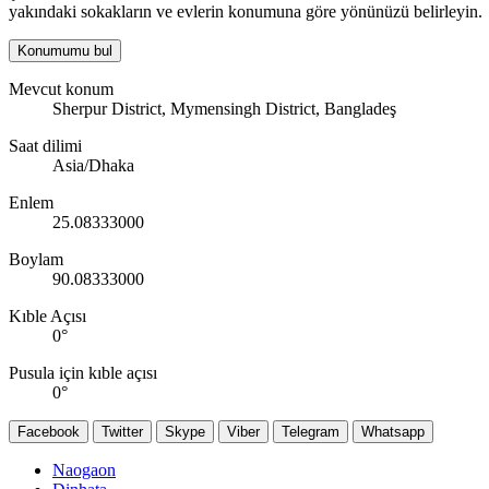
yakındaki sokakların ve evlerin konumuna göre yönünüzü belirleyin.
Konumumu bul
Mevcut konum
Sherpur District, Mymensingh District, Bangladeş
Saat dilimi
Asia/Dhaka
Enlem
25.08333000
Boylam
90.08333000
Kıble Açısı
0
°
Pusula için kıble açısı
0
°
Facebook
Twitter
Skype
Viber
Telegram
Whatsapp
Naogaon