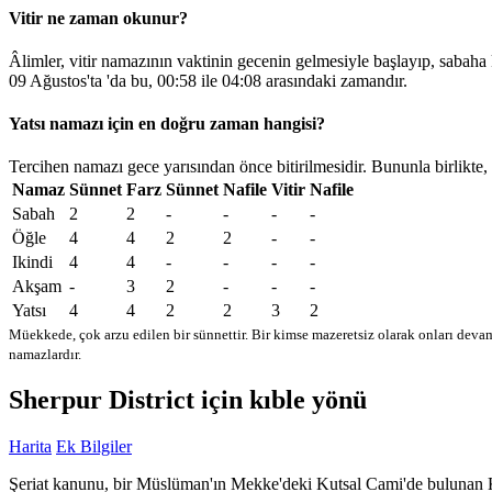
Vitir ne zaman okunur?
Âlimler, vitir namazının vaktinin gecenin gelmesiyle başlayıp, sabaha
09 Ağustos'ta 'da bu,
00:58
ile
04:08
arasındaki zamandır.
Yatsı namazı için en doğru zaman hangisi?
Tercihen namazı gece yarısından önce bitirilmesidir. Bununla birlikte,
Namaz
Sünnet
Farz
Sünnet
Nafile
Vitir
Nafile
Sabah
2
2
-
-
-
-
Öğle
4
4
2
2
-
-
Ikindi
4
4
-
-
-
-
Akşam
-
3
2
-
-
-
Yatsı
4
4
2
2
3
2
Müekkede, çok arzu edilen bir sünnettir. Bir kimse mazeretsiz olarak onları devam
namazlardır.
Sherpur District için kıble yönü
Harita
Ek Bilgiler
Şeriat kanunu, bir Müslüman'ın Mekke'deki Kutsal Cami'de bulunan Kabe