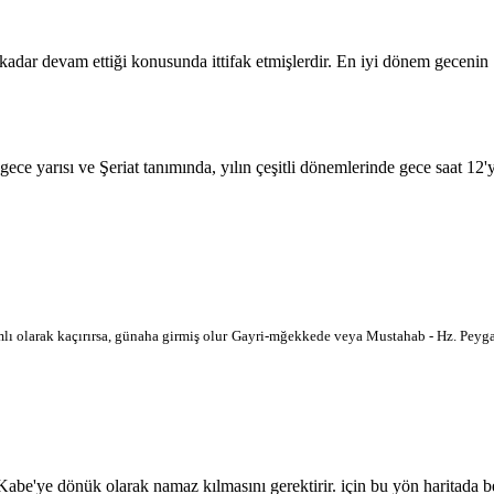
 kadar devam ettiği konusunda ittifak etmişlerdir. En iyi dönem geceni
 gece yarısı ve Şeriat tanımında, yılın çeşitli dönemlerinde gece saat 12
lı olarak kaçırırsa, günaha girmiş olur
Gayri-mğekkede veya Mustahab - Hz. Peygam
'ye dönük olarak namaz kılmasını gerektirir. için bu yön haritada belir