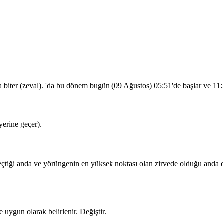
a biter (zeval). 'da bu dönem bugün (09 Ağustos)
05:51
'de başlar ve
11:
erine geçer).
iği anda ve yörüngenin en yüksek noktası olan zirvede olduğu anda dua
 uygun olarak belirlenir.
Değiştir
.