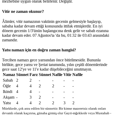
mezhebine uygun olarak belirlenir.
Değiştir
.
Vitir ne zaman okunur?
Âlimler, vitir namazının vaktinin gecenin gelmesiyle başlayıp,
sabaha kadar devam ettiği konusunda ittifak etmişlerdir. En iyi
dönem gecenin 1/3'ünün başlangıcına denk gelir ve sabah ezanına
kadar devam eder. 07 Ağustos'ta 'da bu,
01:32
ile
03:43
arasındaki
zamandır.
Yatsı namazı için en doğru zaman hangisi?
Tercihen namazı gece yarısından önce bitirilmesidir. Bununla
birlikte, gece yarısı ve Şeriat tanımında, yılın çeşitli dönemlerinde
gece saat 12'ye ve 11'e kadar düşebileceğini unutmayın.
Namaz
Sünnet
Farz
Sünnet
Nafile
Vitir
Nafile
Sabah
2
2
-
-
-
-
Öğle
4
4
2
2
-
-
Ikindi
4
4
-
-
-
-
Akşam
-
3
2
-
-
-
Yatsı
4
4
2
2
3
2
Müekkede, çok arzu edilen bir sünnettir. Bir kimse mazeretsiz olarak onları
devamlı olarak kaçırırsa, günaha girmiş olur
Gayri-mğekkede veya Mustahab -