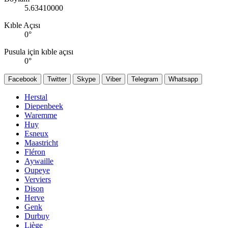
5.63410000
Kıble Açısı
0
°
Pusula için kıble açısı
0
°
Facebook
Twitter
Skype
Viber
Telegram
Whatsapp
Herstal
Diepenbeek
Waremme
Huy
Esneux
Maastricht
Fléron
Aywaille
Oupeye
Verviers
Dison
Herve
Genk
Durbuy
Liège