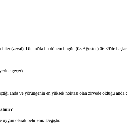
a biter (zeval). Dinant'da bu dönem bugün (08 Ağustos)
06:39
'de başla
erine geçer).
iği anda ve yörüngenin en yüksek noktası olan zirvede olduğu anda du
alınır?
 uygun olarak belirlenir.
Değiştir
.