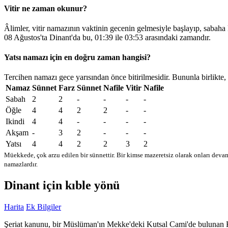
Vitir ne zaman okunur?
Âlimler, vitir namazının vaktinin gecenin gelmesiyle başlayıp, sabaha
08 Ağustos'ta Dinant'da bu,
01:39
ile
03:53
arasındaki zamandır.
Yatsı namazı için en doğru zaman hangisi?
Tercihen namazı gece yarısından önce bitirilmesidir. Bununla birlikte,
Namaz
Sünnet
Farz
Sünnet
Nafile
Vitir
Nafile
Sabah
2
2
-
-
-
-
Öğle
4
4
2
2
-
-
Ikindi
4
4
-
-
-
-
Akşam
-
3
2
-
-
-
Yatsı
4
4
2
2
3
2
Müekkede, çok arzu edilen bir sünnettir. Bir kimse mazeretsiz olarak onları devam
namazlardır.
Dinant için kıble yönü
Harita
Ek Bilgiler
Şeriat kanunu, bir Müslüman'ın Mekke'deki Kutsal Cami'de bulunan Kabe