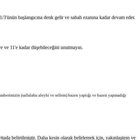
n 1/3'ünün başlangıcına denk gelir ve sabah ezanına kadar devam eder.
'ye ve 11'e kadar düşebileceğini unutmayın.
berimizin (sallalahu aleyhi ve sellem) bazen yaptığı ve bazen yapmadığı
a belirtilmiştir. Daha kesin olarak belirlemek için, yakınlaştırın ve