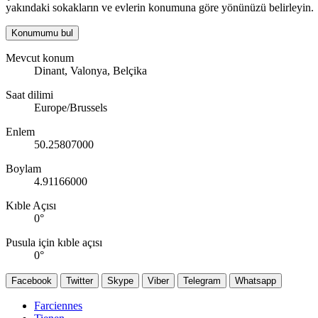
yakındaki sokakların ve evlerin konumuna göre yönünüzü belirleyin.
Konumumu bul
Mevcut konum
Dinant, Valonya, Belçika
Saat dilimi
Europe/Brussels
Enlem
50.25807000
Boylam
4.91166000
Kıble Açısı
0
°
Pusula için kıble açısı
0
°
Facebook
Twitter
Skype
Viber
Telegram
Whatsapp
Farciennes