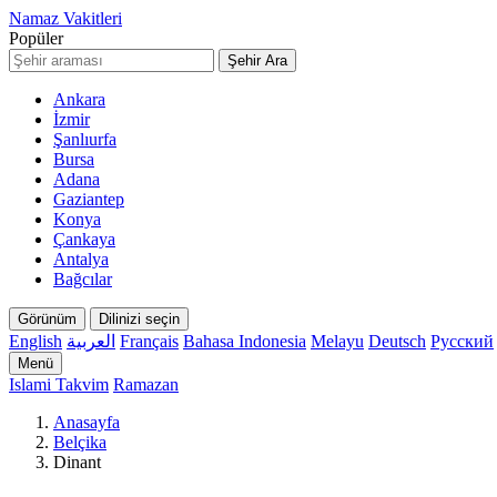
Namaz Vakitleri
Popüler
Şehir Ara
Ankara
İzmir
Şanlıurfa
Bursa
Adana
Gaziantep
Konya
Çankaya
Antalya
Bağcılar
Görünüm
Dilinizi seçin
English
العربية
Français
Bahasa Indonesia
Melayu
Deutsch
Русский
Menü
Islami Takvim
Ramazan
Anasayfa
Belçika
Dinant