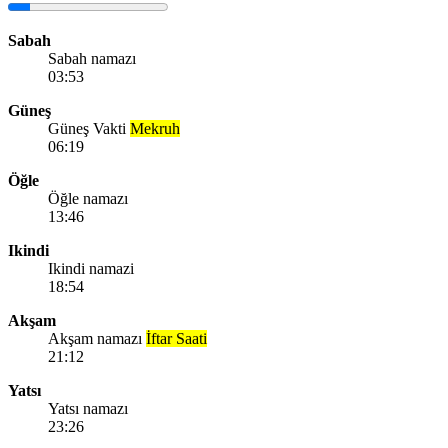
Sabah
Sabah namazı
03:53
Güneş
Güneş Vakti
Mekruh
06:19
Öğle
Öğle namazı
13:46
Ikindi
Ikindi namazi
18:54
Akşam
Akşam namazı
İftar Saati
21:12
Yatsı
Yatsı namazı
23:26