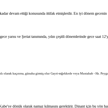
 kadar devam ettiği konusunda ittifak etmişlerdir. En iyi dönem geceni
 gece yarısı ve Şeriat tanımında, yılın çeşitli dönemlerinde gece saat 12
lı olarak kaçırırsa, günaha girmiş olur
Gayri-mğekkede veya Mustahab - Hz. Peygam
'ye dönük olarak namaz kılmasını gerektirir. Dinant için bu yön haritad