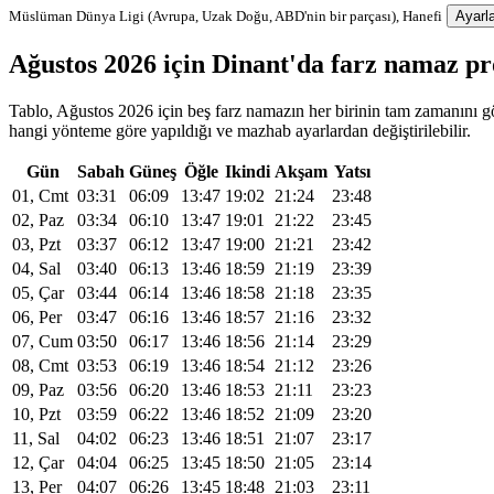
Müslüman Dünya Ligi (Avrupa, Uzak Doğu, ABD'nin bir parçası), Hanefi
Ayarla
Ağustos 2026 için Dinant'da farz namaz p
Tablo, Ağustos 2026 için beş farz namazın her birinin tam zamanını gös
hangi yönteme göre yapıldığı ve mazhab ayarlardan değiştirilebilir.
Gün
Sabah
Güneş
Öğle
Ikindi
Akşam
Yatsı
01, Cmt
03:31
06:09
13:47
19:02
21:24
23:48
02, Paz
03:34
06:10
13:47
19:01
21:22
23:45
03, Pzt
03:37
06:12
13:47
19:00
21:21
23:42
04, Sal
03:40
06:13
13:46
18:59
21:19
23:39
05, Çar
03:44
06:14
13:46
18:58
21:18
23:35
06, Per
03:47
06:16
13:46
18:57
21:16
23:32
07, Cum
03:50
06:17
13:46
18:56
21:14
23:29
08, Cmt
03:53
06:19
13:46
18:54
21:12
23:26
09, Paz
03:56
06:20
13:46
18:53
21:11
23:23
10, Pzt
03:59
06:22
13:46
18:52
21:09
23:20
11, Sal
04:02
06:23
13:46
18:51
21:07
23:17
12, Çar
04:04
06:25
13:45
18:50
21:05
23:14
13, Per
04:07
06:26
13:45
18:48
21:03
23:11