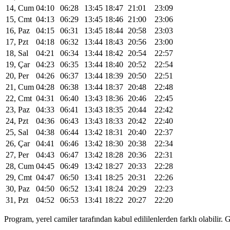
14, Cum
04:10
06:28
13:45
18:47
21:01
23:09
15, Cmt
04:13
06:29
13:45
18:46
21:00
23:06
16, Paz
04:15
06:31
13:45
18:44
20:58
23:03
17, Pzt
04:18
06:32
13:44
18:43
20:56
23:00
18, Sal
04:21
06:34
13:44
18:42
20:54
22:57
19, Çar
04:23
06:35
13:44
18:40
20:52
22:54
20, Per
04:26
06:37
13:44
18:39
20:50
22:51
21, Cum
04:28
06:38
13:44
18:37
20:48
22:48
22, Cmt
04:31
06:40
13:43
18:36
20:46
22:45
23, Paz
04:33
06:41
13:43
18:35
20:44
22:42
24, Pzt
04:36
06:43
13:43
18:33
20:42
22:40
25, Sal
04:38
06:44
13:42
18:31
20:40
22:37
26, Çar
04:41
06:46
13:42
18:30
20:38
22:34
27, Per
04:43
06:47
13:42
18:28
20:36
22:31
28, Cum
04:45
06:49
13:42
18:27
20:33
22:28
29, Cmt
04:47
06:50
13:41
18:25
20:31
22:26
30, Paz
04:50
06:52
13:41
18:24
20:29
22:23
31, Pzt
04:52
06:53
13:41
18:22
20:27
22:20
Program, yerel camiler tarafından kabul edililenlerden farklı olabili