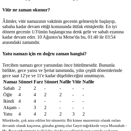
Vitir ne zaman okunur?
Âlimler, vitir namazının vaktinin gecenin gelmesiyle başlayıp,
sabaha kadar devam ettiği konusunda ittifak etmişlerdir. En iyi
dönem gecenin 1/3'ünün başlangıcına denk gelir ve sabah ezanına
kadar devam eder. 10 Ağustos'ta Meise'da bu,
01:40
ile
03:54
arasındaki zamandır.
Yatsı namazı için en doğru zaman hangisi?
Tercihen namazı gece yarısından önce bitirilmesidir. Bununla
birlikte, gece yarısı ve Şeriat tanımında, yılın çeşitli dönemlerinde
gece saat 12'ye ve 11'e kadar düşebileceğini unutmayın.
Namaz
Sünnet
Farz
Sünnet
Nafile
Vitir
Nafile
Sabah
2
2
-
-
-
-
Öğle
4
4
2
2
-
-
Ikindi
4
4
-
-
-
-
Akşam
-
3
2
-
-
-
Yatsı
4
4
2
2
3
2
Müekkede, çok arzu edilen bir sünnettir. Bir kimse mazeretsiz olarak onları
devamlı olarak kaçırırsa, günaha girmiş olur
Gayri-mğekkede veya Mustahab -
Hz. Peygamberimizin (sallalahu aleyhi ve sellem) bazen yaptığı ve bazen