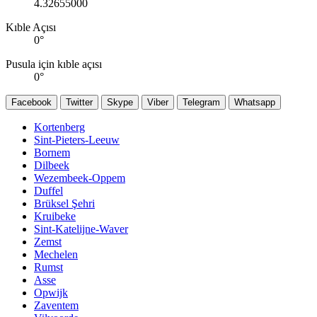
4.32655000
Kıble Açısı
0
°
Pusula için kıble açısı
0
°
Facebook
Twitter
Skype
Viber
Telegram
Whatsapp
Kortenberg
Sint-Pieters-Leeuw
Bornem
Dilbeek
Wezembeek-Oppem
Duffel
Brüksel Şehri
Kruibeke
Sint-Katelijne-Waver
Zemst
Mechelen
Rumst
Asse
Opwijk
Zaventem