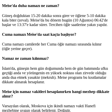
Meise'da duha namazı ne zaman?
Güneş doğduktan 15-20 dakika sonra girer ve öğlene 5-10 dakika
kala biter (zeval). Meise'da bu dönem bugün (10 Ağustos)
06:42
'de
başlar ve
13:37
'e kadar sürer. Tercihen öğle saatlerine yakın yapılır.
Cuma namazı Meise'da saat kaçta başlıyor?
Cuma namazı camilerde her Cuma öğle namazı sırasında kılınır
(öğle yerine geçer).
Namaz ne zaman kılınmaz?
İslam'da, güneşin hem gün doğumunda hem de gün batımında ufku
geçtiği anda ve yörüngenin en yüksek noktası olan zirvede olduğu
anda dua etmek yasaktır (mekruh). Meise programı bu kısıtlamalar
dikkate alınarak hesaplanır.
Meise için namaz vakitleri hesaplanırken hangi mezhep dikkate
alınır?
Varsayılan olarak, Moskova için ikindi namazı vakti Hanefi
mezhebine uygun olarak belirlenir.
Değiştir
.