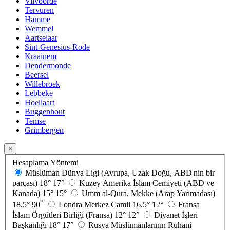
Vilvoorde
Tervuren
Hamme
Wemmel
Aartselaar
Sint-Genesius-Rode
Kraainem
Dendermonde
Beersel
Willebroek
Lebbeke
Hoeilaart
Buggenhout
Temse
Grimbergen
×
Hesaplama Yöntemi
Müslüman Dünya Ligi (Avrupa, Uzak Doğu, ABD'nin bir
parçası)
18°
17°
Kuzey Amerika İslam Cemiyeti (ABD ve
Kanada)
15°
15°
Umm al-Qura, Mekke (Arap Yarımadası)
*
18.5°
90
Londra Merkez Camii
16.5°
12°
Fransa
İslam Örgütleri Birliği (Fransa)
12°
12°
Diyanet İşleri
Başkanlığı
18°
17°
Rusya Müslümanlarının Ruhani