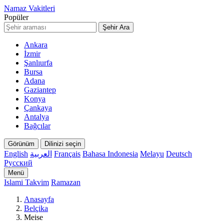
Namaz Vakitleri
Popüler
Şehir Ara
Ankara
İzmir
Şanlıurfa
Bursa
Adana
Gaziantep
Konya
Çankaya
Antalya
Bağcılar
Görünüm
Dilinizi seçin
English
العربية
Français
Bahasa Indonesia
Melayu
Deutsch
Русский
Menü
Islami Takvim
Ramazan
Anasayfa
Belçika
Meise