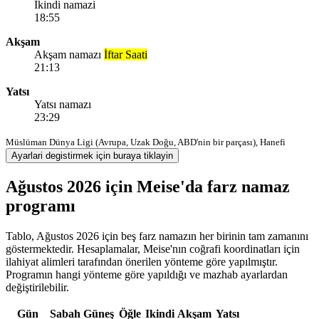
Ikindi namazi
18:55
Akşam
Akşam namazı
İftar Saati
21:13
Yatsı
Yatsı namazı
23:29
Müslüman Dünya Ligi (Avrupa, Uzak Doğu, ABD'nin bir parçası), Hanefi
Ayarlari degistirmek için buraya tiklayin
Ağustos 2026 için Meise'da farz namaz
programı
Tablo, Ağustos 2026 için beş farz namazın her birinin tam zamanını
göstermektedir. Hesaplamalar, Meise'nın coğrafi koordinatları için
ilahiyat alimleri tarafından önerilen yönteme göre yapılmıştır.
Programın hangi yönteme göre yapıldığı ve mazhab ayarlardan
değiştirilebilir.
Gün
Sabah
Güneş
Öğle
Ikindi
Akşam
Yatsı