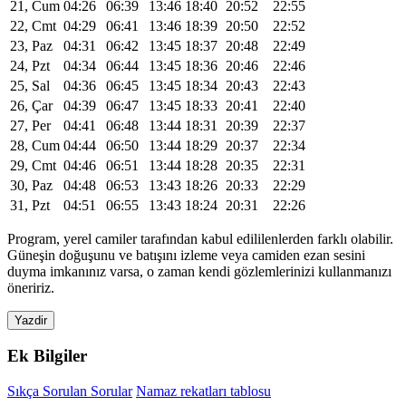
21, Cum
04:26
06:39
13:46
18:40
20:52
22:55
22, Cmt
04:29
06:41
13:46
18:39
20:50
22:52
23, Paz
04:31
06:42
13:45
18:37
20:48
22:49
24, Pzt
04:34
06:44
13:45
18:36
20:46
22:46
25, Sal
04:36
06:45
13:45
18:34
20:43
22:43
26, Çar
04:39
06:47
13:45
18:33
20:41
22:40
27, Per
04:41
06:48
13:44
18:31
20:39
22:37
28, Cum
04:44
06:50
13:44
18:29
20:37
22:34
29, Cmt
04:46
06:51
13:44
18:28
20:35
22:31
30, Paz
04:48
06:53
13:43
18:26
20:33
22:29
31, Pzt
04:51
06:55
13:43
18:24
20:31
22:26
Program, yerel camiler tarafından kabul edililenlerden farklı olabilir.
Güneşin doğuşunu ve batışını izleme veya camiden ezan sesini
duyma imkanınız varsa, o zaman kendi gözlemlerinizi kullanmanızı
öneririz.
Yazdir
Ek Bilgiler
Sıkça Sorulan Sorular
Namaz rekatları tablosu