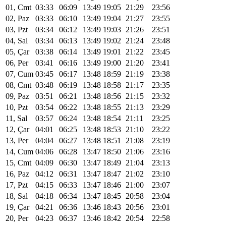
01, Cmt
03:33
06:09
13:49
19:05
21:29
23:56
02, Paz
03:33
06:10
13:49
19:04
21:27
23:55
03, Pzt
03:34
06:12
13:49
19:03
21:26
23:51
04, Sal
03:34
06:13
13:49
19:02
21:24
23:48
05, Çar
03:38
06:14
13:49
19:01
21:22
23:45
06, Per
03:41
06:16
13:49
19:00
21:20
23:41
07, Cum
03:45
06:17
13:48
18:59
21:19
23:38
08, Cmt
03:48
06:19
13:48
18:58
21:17
23:35
09, Paz
03:51
06:21
13:48
18:56
21:15
23:32
10, Pzt
03:54
06:22
13:48
18:55
21:13
23:29
11, Sal
03:57
06:24
13:48
18:54
21:11
23:25
12, Çar
04:01
06:25
13:48
18:53
21:10
23:22
13, Per
04:04
06:27
13:48
18:51
21:08
23:19
14, Cum
04:06
06:28
13:47
18:50
21:06
23:16
15, Cmt
04:09
06:30
13:47
18:49
21:04
23:13
16, Paz
04:12
06:31
13:47
18:47
21:02
23:10
17, Pzt
04:15
06:33
13:47
18:46
21:00
23:07
18, Sal
04:18
06:34
13:47
18:45
20:58
23:04
19, Çar
04:21
06:36
13:46
18:43
20:56
23:01
20, Per
04:23
06:37
13:46
18:42
20:54
22:58