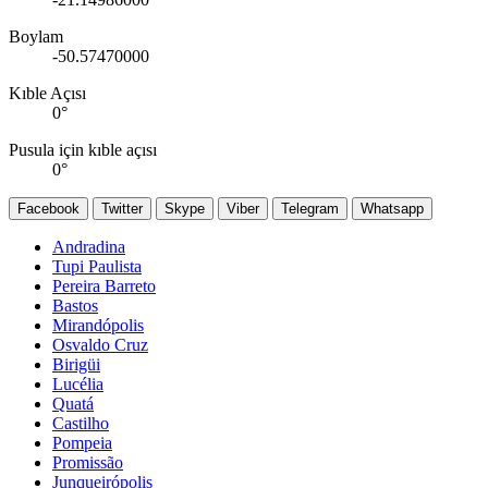
Boylam
-50.57470000
Kıble Açısı
0
°
Pusula için kıble açısı
0
°
Facebook
Twitter
Skype
Viber
Telegram
Whatsapp
Andradina
Tupi Paulista
Pereira Barreto
Bastos
Mirandópolis
Osvaldo Cruz
Birigüi
Lucélia
Quatá
Castilho
Pompeia
Promissão
Junqueirópolis