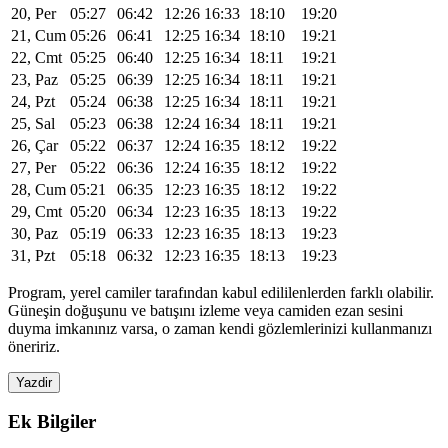
20, Per
05:27
06:42
12:26
16:33
18:10
19:20
21, Cum
05:26
06:41
12:25
16:34
18:10
19:21
22, Cmt
05:25
06:40
12:25
16:34
18:11
19:21
23, Paz
05:25
06:39
12:25
16:34
18:11
19:21
24, Pzt
05:24
06:38
12:25
16:34
18:11
19:21
25, Sal
05:23
06:38
12:24
16:34
18:11
19:21
26, Çar
05:22
06:37
12:24
16:35
18:12
19:22
27, Per
05:22
06:36
12:24
16:35
18:12
19:22
28, Cum
05:21
06:35
12:23
16:35
18:12
19:22
29, Cmt
05:20
06:34
12:23
16:35
18:13
19:22
30, Paz
05:19
06:33
12:23
16:35
18:13
19:23
31, Pzt
05:18
06:32
12:23
16:35
18:13
19:23
Program, yerel camiler tarafından kabul edililenlerden farklı olabilir.
Güneşin doğuşunu ve batışını izleme veya camiden ezan sesini
duyma imkanınız varsa, o zaman kendi gözlemlerinizi kullanmanızı
öneririz.
Yazdir
Ek Bilgiler