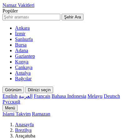
Namaz Vakitleri
Popüler
Şehir Ara
Ankara
İzmir
Şanlıurfa
Bursa
Adana
Gaziantep
Konya
Çankaya
Antalya
Bağcılar
Görünüm
Dilinizi seçin
English
العربية
Français
Bahasa Indonesia
Melayu
Deutsch
Русский
Menü
Islami Takvim
Ramazan
Anasayfa
Brezilya
Araçatuba