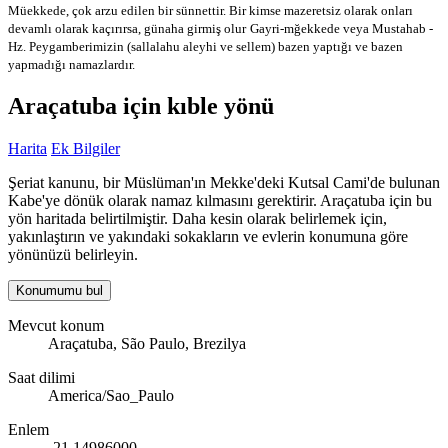
Müekkede, çok arzu edilen bir sünnettir. Bir kimse mazeretsiz olarak onları
devamlı olarak kaçırırsa, günaha girmiş olur
Gayri-mğekkede veya Mustahab -
Hz. Peygamberimizin (sallalahu aleyhi ve sellem) bazen yaptığı ve bazen
yapmadığı namazlardır.
Araçatuba için kıble yönü
Harita
Ek Bilgiler
Şeriat kanunu, bir Müslüman'ın Mekke'deki Kutsal Cami'de bulunan
Kabe'ye dönük olarak namaz kılmasını gerektirir. Araçatuba için bu
yön haritada belirtilmiştir. Daha kesin olarak belirlemek için,
yakınlaştırın ve yakındaki sokakların ve evlerin konumuna göre
yönünüzü belirleyin.
Konumumu bul
Mevcut konum
Araçatuba, São Paulo, Brezilya
Saat dilimi
America/Sao_Paulo
Enlem
-21.14986000