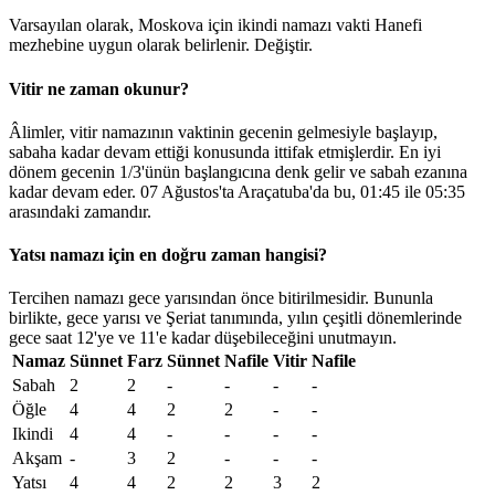
Varsayılan olarak, Moskova için ikindi namazı vakti Hanefi
mezhebine uygun olarak belirlenir.
Değiştir
.
Vitir ne zaman okunur?
Âlimler, vitir namazının vaktinin gecenin gelmesiyle başlayıp,
sabaha kadar devam ettiği konusunda ittifak etmişlerdir. En iyi
dönem gecenin 1/3'ünün başlangıcına denk gelir ve sabah ezanına
kadar devam eder. 07 Ağustos'ta Araçatuba'da bu,
01:45
ile
05:35
arasındaki zamandır.
Yatsı namazı için en doğru zaman hangisi?
Tercihen namazı gece yarısından önce bitirilmesidir. Bununla
birlikte, gece yarısı ve Şeriat tanımında, yılın çeşitli dönemlerinde
gece saat 12'ye ve 11'e kadar düşebileceğini unutmayın.
Namaz
Sünnet
Farz
Sünnet
Nafile
Vitir
Nafile
Sabah
2
2
-
-
-
-
Öğle
4
4
2
2
-
-
Ikindi
4
4
-
-
-
-
Akşam
-
3
2
-
-
-
Yatsı
4
4
2
2
3
2