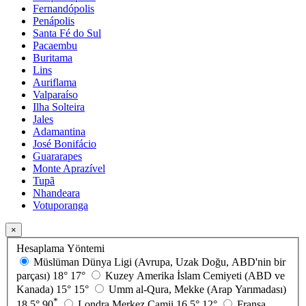
Fernandópolis
Penápolis
Santa Fé do Sul
Pacaembu
Buritama
Lins
Auriflama
Valparaíso
Ilha Solteira
Jales
Adamantina
José Bonifácio
Guararapes
Monte Aprazível
Tupã
Nhandeara
Votuporanga
×
Hesaplama Yöntemi
Müslüman Dünya Ligi (Avrupa, Uzak Doğu, ABD'nin bir
parçası)
18°
17°
Kuzey Amerika İslam Cemiyeti (ABD ve
Kanada)
15°
15°
Umm al-Qura, Mekke (Arap Yarımadası)
*
18.5°
90
Londra Merkez Camii
16.5°
12°
Fransa