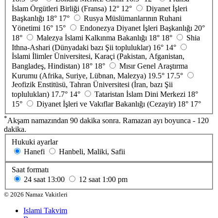
İslam Örgütleri Birliği (Fransa)
12°
12°
Diyanet İşleri
Başkanlığı
18°
17°
Rusya Müslümanlarının Ruhani
Yönetimi
16°
15°
Endonezya Diyanet İşleri Başkanlığı
20°
18°
Malezya İslami Kalkınma Bakanlığı
18°
18°
Shia
Ithna-Ashari (Dünyadaki bazı Şii topluluklar)
16°
14°
İslami İlimler Üniversitesi, Karaçi (Pakistan, Afganistan,
Bangladeş, Hindistan)
18°
18°
Mısır Genel Araştırma
Kurumu (Afrika, Suriye, Lübnan, Malezya)
19.5°
17.5°
Jeofizik Enstitüsü, Tahran Üniversitesi (İran, bazı Şii
toplulukları)
17.7°
14°
Tataristan İslam Dini Merkezi
18°
15°
Diyanet İşleri ve Vakıflar Bakanlığı (Cezayir)
18°
17°
*
Akşam namazından 90 dakika sonra. Ramazan ayı boyunca - 120
dakika.
Hukuki ayarlar
Hanefi
Hanbeli, Maliki, Safii
Saat formatı
24 saat
13:00
12 saat
1:00 pm
©
2026
Namaz Vakitleri
Islami Takvim