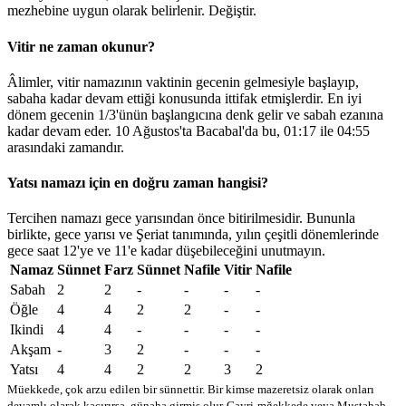
mezhebine uygun olarak belirlenir.
Değiştir
.
Vitir ne zaman okunur?
Âlimler, vitir namazının vaktinin gecenin gelmesiyle başlayıp,
sabaha kadar devam ettiği konusunda ittifak etmişlerdir. En iyi
dönem gecenin 1/3'ünün başlangıcına denk gelir ve sabah ezanına
kadar devam eder. 10 Ağustos'ta Bacabal'da bu,
01:17
ile
04:55
arasındaki zamandır.
Yatsı namazı için en doğru zaman hangisi?
Tercihen namazı gece yarısından önce bitirilmesidir. Bununla
birlikte, gece yarısı ve Şeriat tanımında, yılın çeşitli dönemlerinde
gece saat 12'ye ve 11'e kadar düşebileceğini unutmayın.
Namaz
Sünnet
Farz
Sünnet
Nafile
Vitir
Nafile
Sabah
2
2
-
-
-
-
Öğle
4
4
2
2
-
-
Ikindi
4
4
-
-
-
-
Akşam
-
3
2
-
-
-
Yatsı
4
4
2
2
3
2
Müekkede, çok arzu edilen bir sünnettir. Bir kimse mazeretsiz olarak onları
devamlı olarak kaçırırsa, günaha girmiş olur
Gayri-mğekkede veya Mustahab -