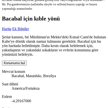
Hz. Peygamberimizin (sallalahu aleyhi ve sellem) bazen yaptığı ve bazen
yapmadığı namazlardır.
Bacabal için kıble yönü
Harita
Ek Bilgiler
Şeriat kanunu, bir Müslüman'ın Mekke'deki Kutsal Cami'de bulunan
Kabe'ye dönük olarak namaz kılmasını gerektirir. Bacabal için bu
yön haritada belirtilmiştir. Daha kesin olarak belirlemek için,
yakınlaştırın ve yakındaki sokakların ve evlerin konumuna göre
yönünüzü belirleyin.
Konumumu bul
Mevcut konum
Bacabal, Maranhão, Brezilya
Saat dilimi
America/Fortaleza
Enlem
-4.29167000