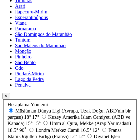
Timbiras
Arari
Itapecuru-Mirim
Esperantinópolis
Viana
Parnarama
São Domingos do Maranhão
Tuntum
São Mateus do Maranhão
Monção
Pinheiro
São Bento
Cdo
Pindaré-Mirim
Lago da Pedra
Penalva
×
Hesaplama Yöntemi
Müslüman Dünya Ligi (Avrupa, Uzak Doğu, ABD'nin bir
parçası)
18°
17°
Kuzey Amerika İslam Cemiyeti (ABD ve
Kanada)
15°
15°
Umm al-Qura, Mekke (Arap Yarımadası)
*
18.5°
90
Londra Merkez Camii
16.5°
12°
Fransa
İslam Örgütleri Birliği (Fransa)
12°
12°
Diyanet İşleri