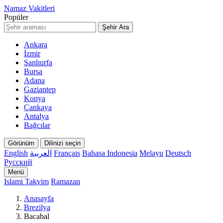
Namaz Vakitleri
Popüler
Şehir Ara
Ankara
İzmir
Şanlıurfa
Bursa
Adana
Gaziantep
Konya
Çankaya
Antalya
Bağcılar
Görünüm
Dilinizi seçin
English
العربية
Français
Bahasa Indonesia
Melayu
Deutsch
Русский
Menü
Islami Takvim
Ramazan
Anasayfa
Brezilya
Bacabal