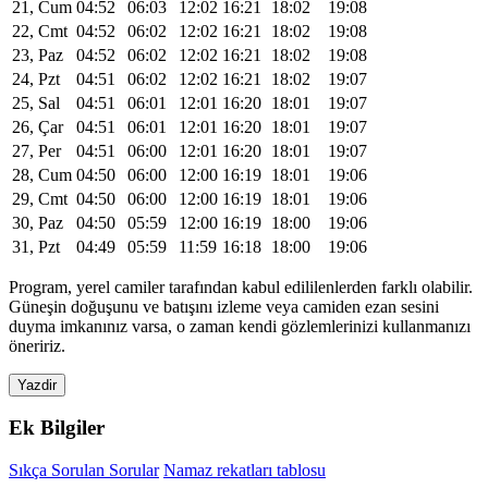
21, Cum
04:52
06:03
12:02
16:21
18:02
19:08
22, Cmt
04:52
06:02
12:02
16:21
18:02
19:08
23, Paz
04:52
06:02
12:02
16:21
18:02
19:08
24, Pzt
04:51
06:02
12:02
16:21
18:02
19:07
25, Sal
04:51
06:01
12:01
16:20
18:01
19:07
26, Çar
04:51
06:01
12:01
16:20
18:01
19:07
27, Per
04:51
06:00
12:01
16:20
18:01
19:07
28, Cum
04:50
06:00
12:00
16:19
18:01
19:06
29, Cmt
04:50
06:00
12:00
16:19
18:01
19:06
30, Paz
04:50
05:59
12:00
16:19
18:00
19:06
31, Pzt
04:49
05:59
11:59
16:18
18:00
19:06
Program, yerel camiler tarafından kabul edililenlerden farklı olabilir.
Güneşin doğuşunu ve batışını izleme veya camiden ezan sesini
duyma imkanınız varsa, o zaman kendi gözlemlerinizi kullanmanızı
öneririz.
Yazdir
Ek Bilgiler
Sıkça Sorulan Sorular
Namaz rekatları tablosu