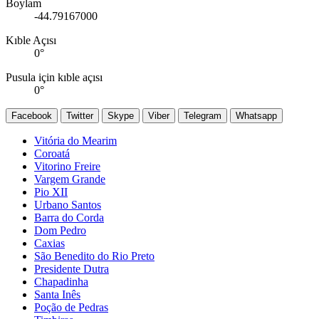
Boylam
-44.79167000
Kıble Açısı
0
°
Pusula için kıble açısı
0
°
Facebook
Twitter
Skype
Viber
Telegram
Whatsapp
Vitória do Mearim
Coroatá
Vitorino Freire
Vargem Grande
Pio XII
Urbano Santos
Barra do Corda
Dom Pedro
Caxias
São Benedito do Rio Preto
Presidente Dutra
Chapadinha
Santa Inês
Poção de Pedras