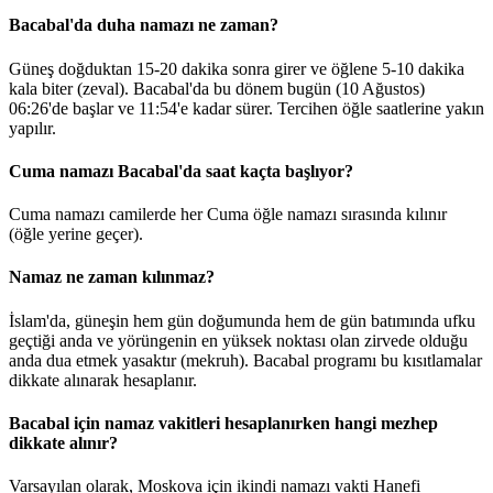
Bacabal'da duha namazı ne zaman?
Güneş doğduktan 15-20 dakika sonra girer ve öğlene 5-10 dakika
kala biter (zeval). Bacabal'da bu dönem bugün (10 Ağustos)
06:26
'de başlar ve
11:54
'e kadar sürer. Tercihen öğle saatlerine yakın
yapılır.
Cuma namazı Bacabal'da saat kaçta başlıyor?
Cuma namazı camilerde her Cuma öğle namazı sırasında kılınır
(öğle yerine geçer).
Namaz ne zaman kılınmaz?
İslam'da, güneşin hem gün doğumunda hem de gün batımında ufku
geçtiği anda ve yörüngenin en yüksek noktası olan zirvede olduğu
anda dua etmek yasaktır (mekruh). Bacabal programı bu kısıtlamalar
dikkate alınarak hesaplanır.
Bacabal için namaz vakitleri hesaplanırken hangi mezhep
dikkate alınır?
Varsayılan olarak, Moskova için ikindi namazı vakti Hanefi