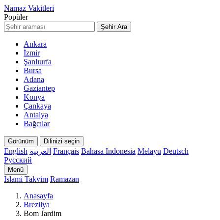
Namaz Vakitleri
Popüler
Şehir Ara
Ankara
İzmir
Şanlıurfa
Bursa
Adana
Gaziantep
Konya
Çankaya
Antalya
Bağcılar
Görünüm
Dilinizi seçin
English
العربية
Français
Bahasa Indonesia
Melayu
Deutsch
Русский
Menü
Islami Takvim
Ramazan
Anasayfa
Brezilya
Bom Jardim