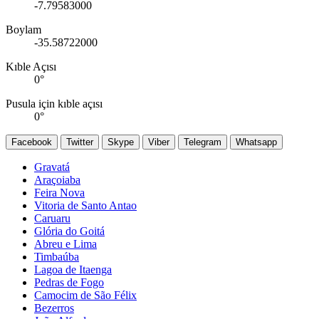
-7.79583000
Boylam
-35.58722000
Kıble Açısı
0
°
Pusula için kıble açısı
0
°
Facebook
Twitter
Skype
Viber
Telegram
Whatsapp
Gravatá
Araçoiaba
Feira Nova
Vitoria de Santo Antao
Caruaru
Glória do Goitá
Abreu e Lima
Timbaúba
Lagoa de Itaenga
Pedras de Fogo
Camocim de São Félix
Bezerros