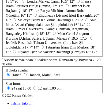
*
18.5°
90
Londra Merkez Camii
16.5°
12°
Fransa
İslam Örgütleri Birliği (Fransa)
12°
12°
Diyanet İşleri
Başkanlığı
18°
17°
Rusya Müslümanlarının Ruhani
Yönetimi
16°
15°
Endonezya Diyanet İşleri Başkanlığı
20°
18°
Malezya İslami Kalkınma Bakanlığı
18°
18°
Shia
Ithna-Ashari (Dünyadaki bazı Şii topluluklar)
16°
14°
İslami İlimler Üniversitesi, Karaçi (Pakistan, Afganistan,
Bangladeş, Hindistan)
18°
18°
Mısır Genel Araştırma
Kurumu (Afrika, Suriye, Lübnan, Malezya)
19.5°
17.5°
Jeofizik Enstitüsü, Tahran Üniversitesi (İran, bazı Şii
toplulukları)
17.7°
14°
Tataristan İslam Dini Merkezi
18°
15°
Diyanet İşleri ve Vakıflar Bakanlığı (Cezayir)
18°
17°
*
Akşam namazından 90 dakika sonra. Ramazan ayı boyunca - 120
dakika.
Hukuki ayarlar
Hanefi
Hanbeli, Maliki, Safii
Saat formatı
24 saat
13:00
12 saat
1:00 pm
©
2026
Namaz Vakitleri
Islami Takvim