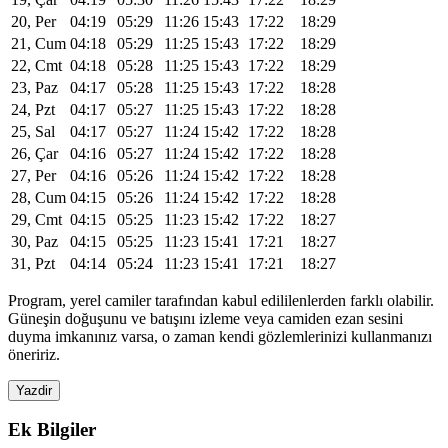
20, Per
04:19
05:29
11:26
15:43
17:22
18:29
21, Cum
04:18
05:29
11:25
15:43
17:22
18:29
22, Cmt
04:18
05:28
11:25
15:43
17:22
18:29
23, Paz
04:17
05:28
11:25
15:43
17:22
18:28
24, Pzt
04:17
05:27
11:25
15:43
17:22
18:28
25, Sal
04:17
05:27
11:24
15:42
17:22
18:28
26, Çar
04:16
05:27
11:24
15:42
17:22
18:28
27, Per
04:16
05:26
11:24
15:42
17:22
18:28
28, Cum
04:15
05:26
11:24
15:42
17:22
18:28
29, Cmt
04:15
05:25
11:23
15:42
17:22
18:27
30, Paz
04:15
05:25
11:23
15:41
17:21
18:27
31, Pzt
04:14
05:24
11:23
15:41
17:21
18:27
Program, yerel camiler tarafından kabul edililenlerden farklı olabilir.
Güneşin doğuşunu ve batışını izleme veya camiden ezan sesini
duyma imkanınız varsa, o zaman kendi gözlemlerinizi kullanmanızı
öneririz.
Yazdir
Ek Bilgiler