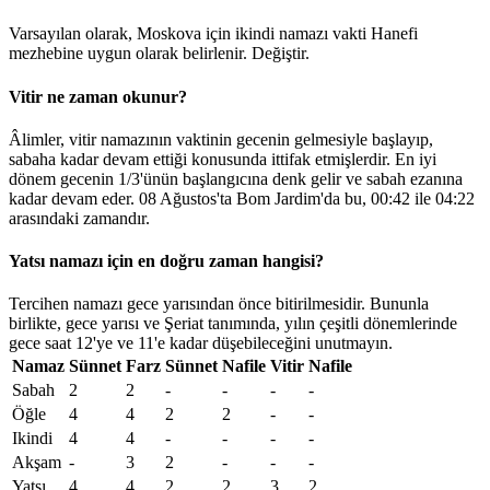
Varsayılan olarak, Moskova için ikindi namazı vakti Hanefi
mezhebine uygun olarak belirlenir.
Değiştir
.
Vitir ne zaman okunur?
Âlimler, vitir namazının vaktinin gecenin gelmesiyle başlayıp,
sabaha kadar devam ettiği konusunda ittifak etmişlerdir. En iyi
dönem gecenin 1/3'ünün başlangıcına denk gelir ve sabah ezanına
kadar devam eder. 08 Ağustos'ta Bom Jardim'da bu,
00:42
ile
04:22
arasındaki zamandır.
Yatsı namazı için en doğru zaman hangisi?
Tercihen namazı gece yarısından önce bitirilmesidir. Bununla
birlikte, gece yarısı ve Şeriat tanımında, yılın çeşitli dönemlerinde
gece saat 12'ye ve 11'e kadar düşebileceğini unutmayın.
Namaz
Sünnet
Farz
Sünnet
Nafile
Vitir
Nafile
Sabah
2
2
-
-
-
-
Öğle
4
4
2
2
-
-
Ikindi
4
4
-
-
-
-
Akşam
-
3
2
-
-
-
Yatsı
4
4
2
2
3
2