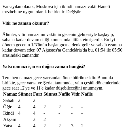
Varsayılan olarak, Moskova için ikindi namazı vakti Hanefi
mezhebine uygun olarak belirlenir.
Değiştir
.
Vitir ne zaman okunur?
Âlimler, vitir namazının vaktinin gecenin gelmesiyle başlayıp,
sabaha kadar devam ettiği konusunda ittifak etmişlerdir. En iyi
dönem gecenin 1/3'ünün başlangıcına denk gelir ve sabah ezanına
kadar devam eder. 07 Ağustos'ta Candelária'da bu,
01:54
ile
05:50
arasındaki zamandır.
Yatsı namazı için en doğru zaman hangisi?
Tercihen namazı gece yarısından önce bitirilmesidir. Bununla
birlikte, gece yarısı ve Şeriat tanımında, yılın çeşitli dönemlerinde
gece saat 12'ye ve 11'e kadar düşebileceğini unutmayın.
Namaz
Sünnet
Farz
Sünnet
Nafile
Vitir
Nafile
Sabah
2
2
-
-
-
-
Öğle
4
4
2
2
-
-
Ikindi
4
4
-
-
-
-
Akşam
-
3
2
-
-
-
Yatsı
4
4
2
2
3
2