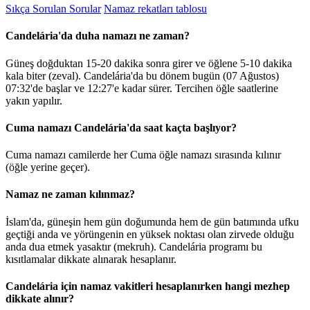
Sıkça Sorulan Sorular
Namaz rekatları tablosu
Candelária'da duha namazı ne zaman?
Güneş doğduktan 15-20 dakika sonra girer ve öğlene 5-10 dakika
kala biter (zeval). Candelária'da bu dönem bugün (07 Ağustos)
07:32
'de başlar ve
12:27
'e kadar sürer. Tercihen öğle saatlerine
yakın yapılır.
Cuma namazı Candelária'da saat kaçta başlıyor?
Cuma namazı camilerde her Cuma öğle namazı sırasında kılınır
(öğle yerine geçer).
Namaz ne zaman kılınmaz?
İslam'da, güneşin hem gün doğumunda hem de gün batımında ufku
geçtiği anda ve yörüngenin en yüksek noktası olan zirvede olduğu
anda dua etmek yasaktır (mekruh). Candelária programı bu
kısıtlamalar dikkate alınarak hesaplanır.
Candelária için namaz vakitleri hesaplanırken hangi mezhep
dikkate alınır?