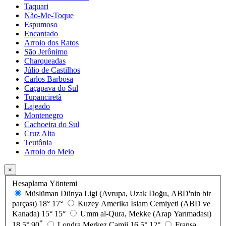
Taquari
Não-Me-Toque
Espumoso
Encantado
Arroio dos Ratos
São Jerônimo
Charqueadas
Júlio de Castilhos
Carlos Barbosa
Caçapava do Sul
Tupanciretã
Lajeado
Montenegro
Cachoeira do Sul
Cruz Alta
Teutônia
Arroio do Meio
×
Hesaplama Yöntemi
Müslüman Dünya Ligi (Avrupa, Uzak Doğu, ABD'nin bir
parçası)
18°
17°
Kuzey Amerika İslam Cemiyeti (ABD ve
Kanada)
15°
15°
Umm al-Qura, Mekke (Arap Yarımadası)
*
18.5°
90
Londra Merkez Camii
16.5°
12°
Fransa