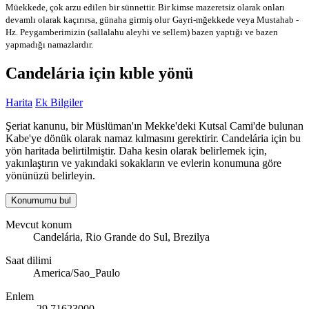
Müekkede, çok arzu edilen bir sünnettir. Bir kimse mazeretsiz olarak onları
devamlı olarak kaçırırsa, günaha girmiş olur
Gayri-mğekkede veya Mustahab -
Hz. Peygamberimizin (sallalahu aleyhi ve sellem) bazen yaptığı ve bazen
yapmadığı namazlardır.
Candelária için kıble yönü
Harita
Ek Bilgiler
Şeriat kanunu, bir Müslüman'ın Mekke'deki Kutsal Cami'de bulunan
Kabe'ye dönük olarak namaz kılmasını gerektirir. Candelária için bu
yön haritada belirtilmiştir. Daha kesin olarak belirlemek için,
yakınlaştırın ve yakındaki sokakların ve evlerin konumuna göre
yönünüzü belirleyin.
Konumumu bul
Mevcut konum
Candelária, Rio Grande do Sul, Brezilya
Saat dilimi
America/Sao_Paulo
Enlem
-29.71623000