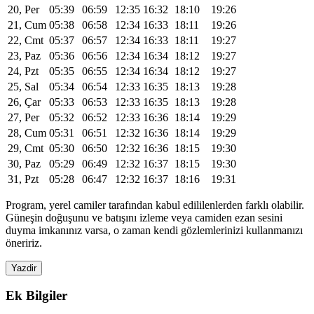
20, Per
05:39
06:59
12:35
16:32
18:10
19:26
21, Cum
05:38
06:58
12:34
16:33
18:11
19:26
22, Cmt
05:37
06:57
12:34
16:33
18:11
19:27
23, Paz
05:36
06:56
12:34
16:34
18:12
19:27
24, Pzt
05:35
06:55
12:34
16:34
18:12
19:27
25, Sal
05:34
06:54
12:33
16:35
18:13
19:28
26, Çar
05:33
06:53
12:33
16:35
18:13
19:28
27, Per
05:32
06:52
12:33
16:36
18:14
19:29
28, Cum
05:31
06:51
12:32
16:36
18:14
19:29
29, Cmt
05:30
06:50
12:32
16:36
18:15
19:30
30, Paz
05:29
06:49
12:32
16:37
18:15
19:30
31, Pzt
05:28
06:47
12:32
16:37
18:16
19:31
Program, yerel camiler tarafından kabul edililenlerden farklı olabilir.
Güneşin doğuşunu ve batışını izleme veya camiden ezan sesini
duyma imkanınız varsa, o zaman kendi gözlemlerinizi kullanmanızı
öneririz.
Yazdir
Ek Bilgiler