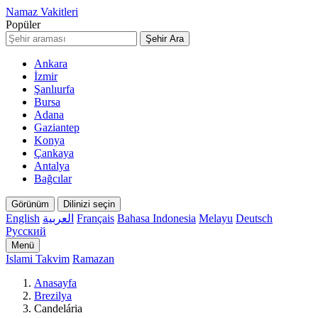
Namaz Vakitleri
Popüler
Şehir Ara
Ankara
İzmir
Şanlıurfa
Bursa
Adana
Gaziantep
Konya
Çankaya
Antalya
Bağcılar
Görünüm
Dilinizi seçin
English
العربية
Français
Bahasa Indonesia
Melayu
Deutsch
Русский
Menü
Islami Takvim
Ramazan
Anasayfa
Brezilya
Candelária