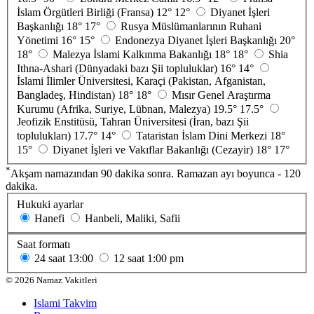
İslam Örgütleri Birliği (Fransa)
12°
12°
Diyanet İşleri
Başkanlığı
18°
17°
Rusya Müslümanlarının Ruhani
Yönetimi
16°
15°
Endonezya Diyanet İşleri Başkanlığı
20°
18°
Malezya İslami Kalkınma Bakanlığı
18°
18°
Shia
Ithna-Ashari (Dünyadaki bazı Şii topluluklar)
16°
14°
İslami İlimler Üniversitesi, Karaçi (Pakistan, Afganistan,
Bangladeş, Hindistan)
18°
18°
Mısır Genel Araştırma
Kurumu (Afrika, Suriye, Lübnan, Malezya)
19.5°
17.5°
Jeofizik Enstitüsü, Tahran Üniversitesi (İran, bazı Şii
toplulukları)
17.7°
14°
Tataristan İslam Dini Merkezi
18°
15°
Diyanet İşleri ve Vakıflar Bakanlığı (Cezayir)
18°
17°
*
Akşam namazından 90 dakika sonra. Ramazan ayı boyunca - 120
dakika.
Hukuki ayarlar
Hanefi
Hanbeli, Maliki, Safii
Saat formatı
24 saat
13:00
12 saat
1:00 pm
©
2026
Namaz Vakitleri
Islami Takvim