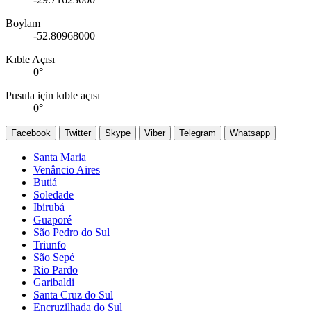
Boylam
-52.80968000
Kıble Açısı
0
°
Pusula için kıble açısı
0
°
Facebook
Twitter
Skype
Viber
Telegram
Whatsapp
Santa Maria
Venâncio Aires
Butiá
Soledade
Ibirubá
Guaporé
São Pedro do Sul
Triunfo
São Sepé
Rio Pardo
Garibaldi
Santa Cruz do Sul
Encruzilhada do Sul