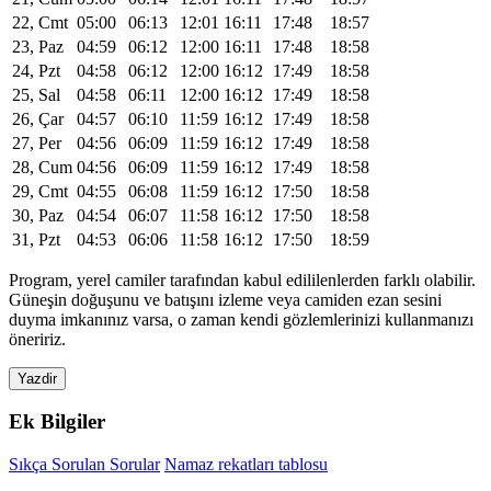
22, Cmt
05:00
06:13
12:01
16:11
17:48
18:57
23, Paz
04:59
06:12
12:00
16:11
17:48
18:58
24, Pzt
04:58
06:12
12:00
16:12
17:49
18:58
25, Sal
04:58
06:11
12:00
16:12
17:49
18:58
26, Çar
04:57
06:10
11:59
16:12
17:49
18:58
27, Per
04:56
06:09
11:59
16:12
17:49
18:58
28, Cum
04:56
06:09
11:59
16:12
17:49
18:58
29, Cmt
04:55
06:08
11:59
16:12
17:50
18:58
30, Paz
04:54
06:07
11:58
16:12
17:50
18:58
31, Pzt
04:53
06:06
11:58
16:12
17:50
18:59
Program, yerel camiler tarafından kabul edililenlerden farklı olabilir.
Güneşin doğuşunu ve batışını izleme veya camiden ezan sesini
duyma imkanınız varsa, o zaman kendi gözlemlerinizi kullanmanızı
öneririz.
Yazdir
Ek Bilgiler
Sıkça Sorulan Sorular
Namaz rekatları tablosu