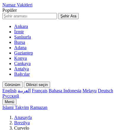
Namaz Vakitleri
Popüler
Şehir Ara
Ankara
İzmir
Şanlıurfa
Bursa
Adana
Gaziantep
Konya
Çankaya
Antalya
Bağcılar
Görünüm
Dilinizi seçin
English
العربية
Français
Bahasa Indonesia
Melayu
Deutsch
Русский
Menü
Islami Takvim
Ramazan
Anasayfa
Brezilya
Curvelo