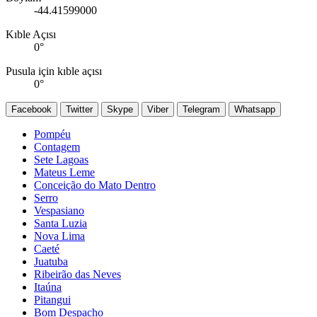
-44.41599000
Kıble Açısı
0
°
Pusula için kıble açısı
0
°
Facebook
Twitter
Skype
Viber
Telegram
Whatsapp
Pompéu
Contagem
Sete Lagoas
Mateus Leme
Conceição do Mato Dentro
Serro
Vespasiano
Santa Luzia
Nova Lima
Caeté
Juatuba
Ribeirão das Neves
Itaúna
Pitangui
Bom Despacho