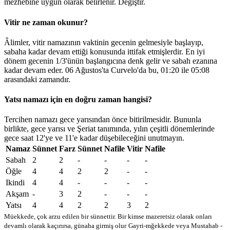
mezhebine uygun olarak belirlenir.
Değiştir
.
Vitir ne zaman okunur?
Âlimler, vitir namazının vaktinin gecenin gelmesiyle başlayıp,
sabaha kadar devam ettiği konusunda ittifak etmişlerdir. En iyi
dönem gecenin 1/3'ünün başlangıcına denk gelir ve sabah ezanına
kadar devam eder. 06 Ağustos'ta Curvelo'da bu,
01:20
ile
05:08
arasındaki zamandır.
Yatsı namazı için en doğru zaman hangisi?
Tercihen namazı gece yarısından önce bitirilmesidir. Bununla
birlikte, gece yarısı ve Şeriat tanımında, yılın çeşitli dönemlerinde
gece saat 12'ye ve 11'e kadar düşebileceğini unutmayın.
Namaz
Sünnet
Farz
Sünnet
Nafile
Vitir
Nafile
Sabah
2
2
-
-
-
-
Öğle
4
4
2
2
-
-
Ikindi
4
4
-
-
-
-
Akşam
-
3
2
-
-
-
Yatsı
4
4
2
2
3
2
Müekkede, çok arzu edilen bir sünnettir. Bir kimse mazeretsiz olarak onları
devamlı olarak kaçırırsa, günaha girmiş olur
Gayri-mğekkede veya Mustahab -