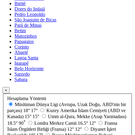
Ibirité
Dores do Indaiá
Pedro Leopoldo
São Joaquim de Bicas
Pará de Minas
Betim
Matozinhos
Papagaios
Corinto
Abaeté
Lagoa Santa
Igarapé
Belo Horizonte
Sarzedo
Sabara
×
Hesaplama Yöntemi
Müslüman Dünya Ligi (Avrupa, Uzak Doğu, ABD'nin bir
parçası)
18°
17°
Kuzey Amerika İslam Cemiyeti (ABD ve
Kanada)
15°
15°
Umm al-Qura, Mekke (Arap Yarımadası)
*
18.5°
90
Londra Merkez Camii
16.5°
12°
Fransa
İslam Örgütleri Birliği (Fransa)
12°
12°
Diyanet İşleri