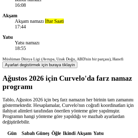
16:08
Akşam
Akşam namazı
İftar Saati
17:44
Yatsı
Yatsı namazı
18:55
Müslüman Dünya Ligi (Avrupa, Uzak Doğu, ABD'nin bir parçası), Hanefi
Ayarlari degistirmek için buraya tiklayin
Ağustos 2026 için Curvelo'da farz namaz
programı
Tablo, Ağustos 2026 için beş farz namazın her birinin tam zamanını
göstermektedir. Hesaplamalar, Curvelo'nın coğrafi koordinatları için
ilahiyat alimleri tarafından önerilen yönteme göre yapılmıştır.
Programın hangi yönteme göre yapıldığı ve mazhab ayarlardan
değiştirilebilir.
Gün
Sabah
Güneş
Öğle
Ikindi
Akşam
Yatsı