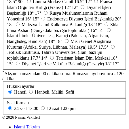
*
18.5°
90
Londra Merkez Camii
16.5°
12°
Fransa
İslam Örgütleri Birliği (Fransa)
12°
12°
Diyanet İşleri
Başkanlığı
18°
17°
Rusya Müslümanlarının Ruhani
Yönetimi
16°
15°
Endonezya Diyanet İşleri Başkanlığı
20°
18°
Malezya İslami Kalkınma Bakanlığı
18°
18°
Shia
Ithna-Ashari (Dünyadaki bazı Şii topluluklar)
16°
14°
İslami İlimler Üniversitesi, Karaçi (Pakistan, Afganistan,
Bangladeş, Hindistan)
18°
18°
Mısır Genel Araştırma
Kurumu (Afrika, Suriye, Lübnan, Malezya)
19.5°
17.5°
Jeofizik Enstitüsü, Tahran Üniversitesi (İran, bazı Şii
toplulukları)
17.7°
14°
Tataristan İslam Dini Merkezi
18°
15°
Diyanet İşleri ve Vakıflar Bakanlığı (Cezayir)
18°
17°
*
Akşam namazından 90 dakika sonra. Ramazan ayı boyunca - 120
dakika.
Hukuki ayarlar
Hanefi
Hanbeli, Maliki, Safii
Saat formatı
24 saat
13:00
12 saat
1:00 pm
©
2026
Namaz Vakitleri
Islami Takvim