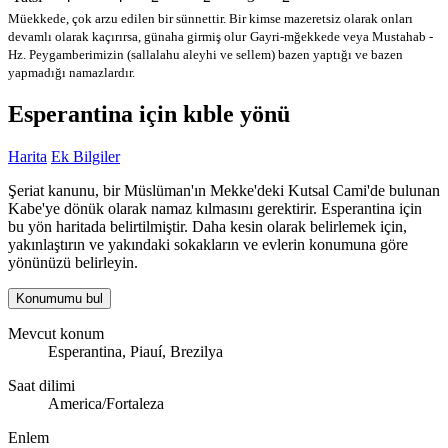
Müekkede, çok arzu edilen bir sünnettir. Bir kimse mazeretsiz olarak onları
devamlı olarak kaçırırsa, günaha girmiş olur
Gayri-mğekkede veya Mustahab -
Hz. Peygamberimizin (sallalahu aleyhi ve sellem) bazen yaptığı ve bazen
yapmadığı namazlardır.
Esperantina için kıble yönü
Harita
Ek Bilgiler
Şeriat kanunu, bir Müslüman'ın Mekke'deki Kutsal Cami'de bulunan
Kabe'ye dönük olarak namaz kılmasını gerektirir. Esperantina için
bu yön haritada belirtilmiştir. Daha kesin olarak belirlemek için,
yakınlaştırın ve yakındaki sokakların ve evlerin konumuna göre
yönünüzü belirleyin.
Konumumu bul
Mevcut konum
Esperantina, Piauí, Brezilya
Saat dilimi
America/Fortaleza
Enlem