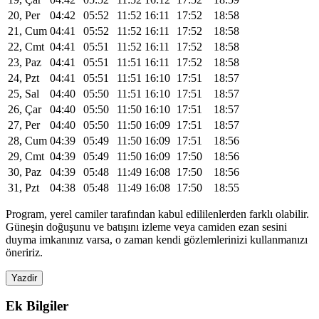
20, Per
04:42
05:52
11:52
16:11
17:52
18:58
21, Cum
04:41
05:52
11:52
16:11
17:52
18:58
22, Cmt
04:41
05:51
11:52
16:11
17:52
18:58
23, Paz
04:41
05:51
11:51
16:11
17:52
18:58
24, Pzt
04:41
05:51
11:51
16:10
17:51
18:57
25, Sal
04:40
05:50
11:51
16:10
17:51
18:57
26, Çar
04:40
05:50
11:50
16:10
17:51
18:57
27, Per
04:40
05:50
11:50
16:09
17:51
18:57
28, Cum
04:39
05:49
11:50
16:09
17:51
18:56
29, Cmt
04:39
05:49
11:50
16:09
17:50
18:56
30, Paz
04:39
05:48
11:49
16:08
17:50
18:56
31, Pzt
04:38
05:48
11:49
16:08
17:50
18:55
Program, yerel camiler tarafından kabul edililenlerden farklı olabilir.
Güneşin doğuşunu ve batışını izleme veya camiden ezan sesini
duyma imkanınız varsa, o zaman kendi gözlemlerinizi kullanmanızı
öneririz.
Yazdir
Ek Bilgiler