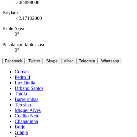
-3.84898000
Boylam
-42.17102000
Kıble Açısı
0
°
Pusula için kıble açısı
0
°
Facebook
Twitter
Skype
Viber
Telegram
Whatsapp
Coreaú
Pedro II
Luzilândia
Urbano Santos
Tutóia
Barreirinhas
Teresina
Miguel Alves
Coelho Neto
Chapadinha
Brejo
Granja