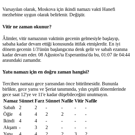
Varsayılan olarak, Moskova için ikindi namazı vakti Hanefi
mezhebine uygun olarak belirlenir.
Değiştir
.
Vitir ne zaman okunur?
Âlimler, vitir namazının vaktinin gecenin gelmesiyle başlayıp,
sabaha kadar devam ettiği konusunda ittifak etmişlerdir. En iyi
dönem gecenin 1/3'ünün başlangıcına denk gelir ve sabah ezanına
kadar devam eder. 08 Ağustos'ta Esperantina'da bu,
01:07
ile
04:44
arasındaki zamandır.
Yatsı namazı için en doğru zaman hangisi?
Tercihen namazı gece yarısından önce bitirilmesidir. Bununla
birlikte, gece yarısı ve Şeriat tanımında, yılın çeşitli dönemlerinde
gece saat 12'ye ve 11'e kadar düşebileceğini unutmayın.
Namaz
Sünnet
Farz
Sünnet
Nafile
Vitir
Nafile
Sabah
2
2
-
-
-
-
Öğle
4
4
2
2
-
-
Ikindi
4
4
-
-
-
-
Akşam
-
3
2
-
-
-
Yatsı
4
4
2
2
3
2