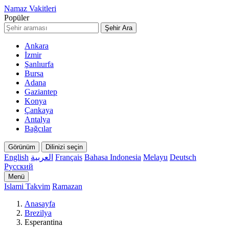
Namaz Vakitleri
Popüler
Şehir Ara
Ankara
İzmir
Şanlıurfa
Bursa
Adana
Gaziantep
Konya
Çankaya
Antalya
Bağcılar
Görünüm
Dilinizi seçin
English
العربية
Français
Bahasa Indonesia
Melayu
Deutsch
Русский
Menü
Islami Takvim
Ramazan
Anasayfa
Brezilya
Esperantina