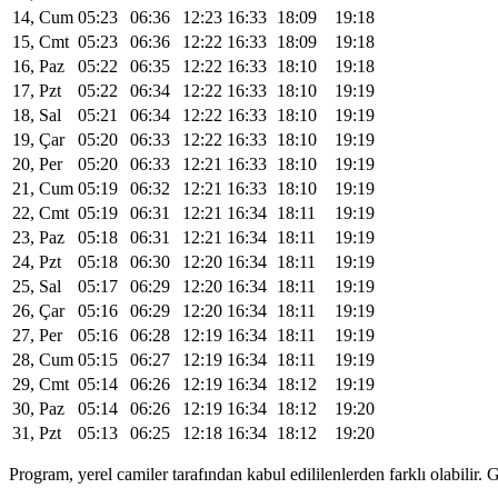
14, Cum
05:23
06:36
12:23
16:33
18:09
19:18
15, Cmt
05:23
06:36
12:22
16:33
18:09
19:18
16, Paz
05:22
06:35
12:22
16:33
18:10
19:18
17, Pzt
05:22
06:34
12:22
16:33
18:10
19:19
18, Sal
05:21
06:34
12:22
16:33
18:10
19:19
19, Çar
05:20
06:33
12:22
16:33
18:10
19:19
20, Per
05:20
06:33
12:21
16:33
18:10
19:19
21, Cum
05:19
06:32
12:21
16:33
18:10
19:19
22, Cmt
05:19
06:31
12:21
16:34
18:11
19:19
23, Paz
05:18
06:31
12:21
16:34
18:11
19:19
24, Pzt
05:18
06:30
12:20
16:34
18:11
19:19
25, Sal
05:17
06:29
12:20
16:34
18:11
19:19
26, Çar
05:16
06:29
12:20
16:34
18:11
19:19
27, Per
05:16
06:28
12:19
16:34
18:11
19:19
28, Cum
05:15
06:27
12:19
16:34
18:11
19:19
29, Cmt
05:14
06:26
12:19
16:34
18:12
19:19
30, Paz
05:14
06:26
12:19
16:34
18:12
19:20
31, Pzt
05:13
06:25
12:18
16:34
18:12
19:20
Program, yerel camiler tarafından kabul edililenlerden farklı olabili