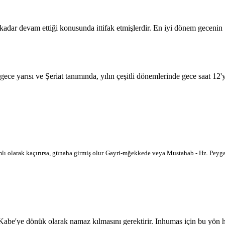
 kadar devam ettiği konusunda ittifak etmişlerdir. En iyi dönem geceni
 gece yarısı ve Şeriat tanımında, yılın çeşitli dönemlerinde gece saat 12
lı olarak kaçırırsa, günaha girmiş olur
Gayri-mğekkede veya Mustahab - Hz. Peygam
'ye dönük olarak namaz kılmasını gerektirir. Inhumas için bu yön harit