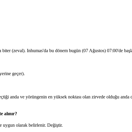
a biter (zeval). Inhumas'da bu dönem bugün (07 Ağustos)
07:00
'de baş
erine geçer).
iği anda ve yörüngenin en yüksek noktası olan zirvede olduğu anda d
e alınır?
 uygun olarak belirlenir.
Değiştir
.