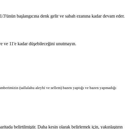
n 1/3'ünün başlangıcına denk gelir ve sabah ezanına kadar devam eder.
'ye ve 11'e kadar düşebileceğini unutmayın.
berimizin (sallalahu aleyhi ve sellem) bazen yaptığı ve bazen yapmadığı
ada belirtilmiştir. Daha kesin olarak belirlemek için, yakınlaştırın