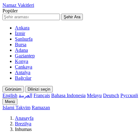
Namaz Vakitleri
Popüler
Şehir Ara
Ankara
İzmir
Şanlıurfa
Bursa
Adana
Gaziantep
Konya
Çankaya
Antalya
Bağcılar
Görünüm
Dilinizi seçin
English
العربية
Français
Bahasa Indonesia
Melayu
Deutsch
Русский
Menü
Islami Takvim
Ramazan
Anasayfa
Brezilya
Inhumas