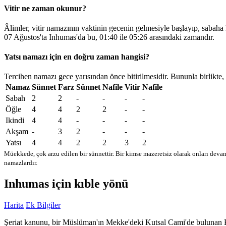
Vitir ne zaman okunur?
Âlimler, vitir namazının vaktinin gecenin gelmesiyle başlayıp, sabaha
07 Ağustos'ta Inhumas'da bu,
01:40
ile
05:26
arasındaki zamandır.
Yatsı namazı için en doğru zaman hangisi?
Tercihen namazı gece yarısından önce bitirilmesidir. Bununla birlikte,
Namaz
Sünnet
Farz
Sünnet
Nafile
Vitir
Nafile
Sabah
2
2
-
-
-
-
Öğle
4
4
2
2
-
-
Ikindi
4
4
-
-
-
-
Akşam
-
3
2
-
-
-
Yatsı
4
4
2
2
3
2
Müekkede, çok arzu edilen bir sünnettir. Bir kimse mazeretsiz olarak onları devam
namazlardır.
Inhumas için kıble yönü
Harita
Ek Bilgiler
Şeriat kanunu, bir Müslüman'ın Mekke'deki Kutsal Cami'de bulunan Kabe