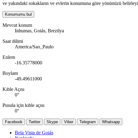
ve yakındaki sokakların ve evlerin konumuna göre yönünüzü belirleyi
Konumumu bul
Mevcut konum
Inhumas, Goiás, Brezilya
Saat dilimi
America/Sao_Paulo
Enlem
-16.35778000
Boylam
-49.49611000
Kıble Açısı
0
°
Pusula için kıble açısı
0
°
Facebook
Twitter
Skype
Viber
Telegram
Whatsapp
Bela Vista de Goiás