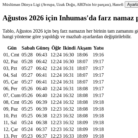
Müslüman Dünya Ligi (Avrupa, Uzak Doğu, ABD'nin bir parçası), Hanefi
Ayarla
Ağustos 2026 için Inhumas'da farz namaz
Tablo, Ağustos 2026 için beş farz namazın her birinin tam zamanını gö
hangi yönteme göre yapıldığı ve mazhab ayarlardan değiştirilebilir.
Gün
Sabah
Güneş
Öğle
Ikindi
Akşam
Yatsı
01, Cmt
05:28
06:43
12:24
16:30
18:06
19:16
02, Paz
05:28
06:42
12:24
16:30
18:07
19:17
03, Pzt
05:27
06:42
12:24
16:31
18:07
19:17
04, Sal
05:27
06:41
12:24
16:31
18:07
19:17
05, Çar
05:27
06:41
12:24
16:31
18:07
19:17
06, Per
05:26
06:40
12:24
16:31
18:08
19:17
07, Cum
05:26
06:40
12:24
16:32
18:08
19:17
08, Cmt
05:26
06:39
12:24
16:32
18:08
19:18
09, Paz
05:25
06:39
12:23
16:32
18:08
19:18
10, Pzt
05:25
06:38
12:23
16:32
18:08
19:18
11, Sal
05:24
06:38
12:23
16:32
18:09
19:18
12, Çar
05:24
06:37
12:23
16:32
18:09
19:18
13, Per
05:23
06:37
12:23
16:33
18:09
19:18