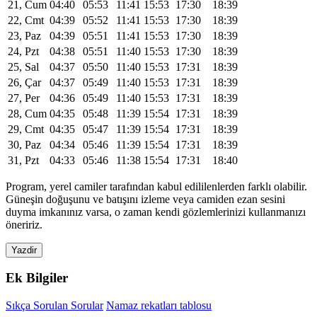
21, Cum
04:40
05:53
11:41
15:53
17:30
18:39
22, Cmt
04:39
05:52
11:41
15:53
17:30
18:39
23, Paz
04:39
05:51
11:41
15:53
17:30
18:39
24, Pzt
04:38
05:51
11:40
15:53
17:30
18:39
25, Sal
04:37
05:50
11:40
15:53
17:31
18:39
26, Çar
04:37
05:49
11:40
15:53
17:31
18:39
27, Per
04:36
05:49
11:40
15:53
17:31
18:39
28, Cum
04:35
05:48
11:39
15:54
17:31
18:39
29, Cmt
04:35
05:47
11:39
15:54
17:31
18:39
30, Paz
04:34
05:46
11:39
15:54
17:31
18:39
31, Pzt
04:33
05:46
11:38
15:54
17:31
18:40
Program, yerel camiler tarafından kabul edililenlerden farklı olabilir.
Güneşin doğuşunu ve batışını izleme veya camiden ezan sesini
duyma imkanınız varsa, o zaman kendi gözlemlerinizi kullanmanızı
öneririz.
Yazdir
Ek Bilgiler
Sıkça Sorulan Sorular
Namaz rekatları tablosu