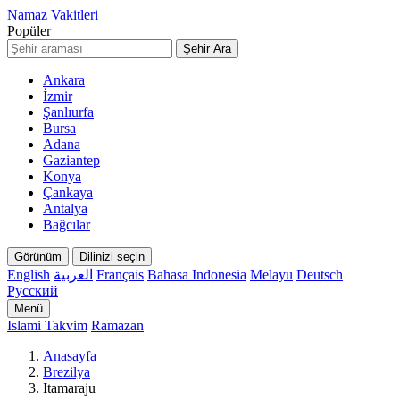
Namaz Vakitleri
Popüler
Şehir Ara
Ankara
İzmir
Şanlıurfa
Bursa
Adana
Gaziantep
Konya
Çankaya
Antalya
Bağcılar
Görünüm
Dilinizi seçin
English
العربية
Français
Bahasa Indonesia
Melayu
Deutsch
Русский
Menü
Islami Takvim
Ramazan
Anasayfa
Brezilya
Itamaraju