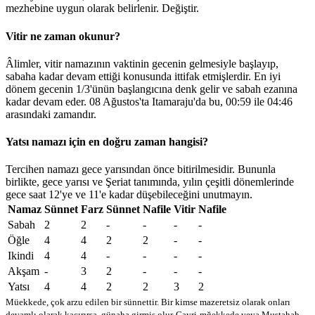
mezhebine uygun olarak belirlenir.
Değiştir
.
Vitir ne zaman okunur?
Âlimler, vitir namazının vaktinin gecenin gelmesiyle başlayıp,
sabaha kadar devam ettiği konusunda ittifak etmişlerdir. En iyi
dönem gecenin 1/3'ünün başlangıcına denk gelir ve sabah ezanına
kadar devam eder. 08 Ağustos'ta Itamaraju'da bu,
00:59
ile
04:46
arasındaki zamandır.
Yatsı namazı için en doğru zaman hangisi?
Tercihen namazı gece yarısından önce bitirilmesidir. Bununla
birlikte, gece yarısı ve Şeriat tanımında, yılın çeşitli dönemlerinde
gece saat 12'ye ve 11'e kadar düşebileceğini unutmayın.
Namaz
Sünnet
Farz
Sünnet
Nafile
Vitir
Nafile
Sabah
2
2
-
-
-
-
Öğle
4
4
2
2
-
-
Ikindi
4
4
-
-
-
-
Akşam
-
3
2
-
-
-
Yatsı
4
4
2
2
3
2
Müekkede, çok arzu edilen bir sünnettir. Bir kimse mazeretsiz olarak onları
devamlı olarak kaçırırsa, günaha girmiş olur
Gayri-mğekkede veya Mustahab -