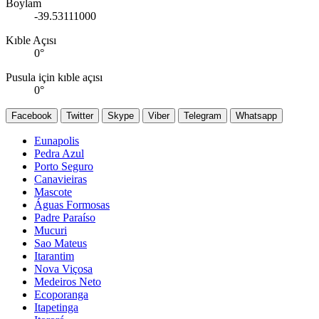
Boylam
-39.53111000
Kıble Açısı
0
°
Pusula için kıble açısı
0
°
Facebook
Twitter
Skype
Viber
Telegram
Whatsapp
Eunapolis
Pedra Azul
Porto Seguro
Canavieiras
Mascote
Águas Formosas
Padre Paraíso
Mucuri
Sao Mateus
Itarantim
Nova Viçosa
Medeiros Neto
Ecoporanga
Itapetinga