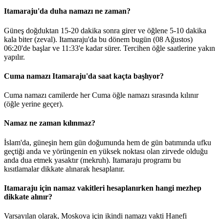
Itamaraju'da duha namazı ne zaman?
Güneş doğduktan 15-20 dakika sonra girer ve öğlene 5-10 dakika
kala biter (zeval). Itamaraju'da bu dönem bugün (08 Ağustos)
06:20
'de başlar ve
11:33
'e kadar sürer. Tercihen öğle saatlerine yakın
yapılır.
Cuma namazı Itamaraju'da saat kaçta başlıyor?
Cuma namazı camilerde her Cuma öğle namazı sırasında kılınır
(öğle yerine geçer).
Namaz ne zaman kılınmaz?
İslam'da, güneşin hem gün doğumunda hem de gün batımında ufku
geçtiği anda ve yörüngenin en yüksek noktası olan zirvede olduğu
anda dua etmek yasaktır (mekruh). Itamaraju programı bu
kısıtlamalar dikkate alınarak hesaplanır.
Itamaraju için namaz vakitleri hesaplanırken hangi mezhep
dikkate alınır?
Varsayılan olarak, Moskova için ikindi namazı vakti Hanefi