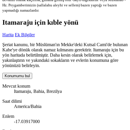
Hz. Peygamberimizin (sallalahu aleyhi ve sellem) bazen yaptığı ve bazen
yapmadığı namazlardır.
Itamaraju için kıble yönü
Harita
Ek Bilgiler
Şeriat kanunu, bir Müslüman'ın Mekke'deki Kutsal Cami'de bulunan
Kabe'ye dönük olarak namaz kılmasını gerektirir. Itamaraju için bu
yön haritada belirtilmiştir. Daha kesin olarak belirlemek için,
yakınlaştırın ve yakındaki sokakların ve evlerin konumuna göre
yönünüzü belirleyin.
Konumumu bul
Mevcut konum
Itamaraju, Bahia, Brezilya
Saat dilimi
America/Bahia
Enlem
-17.03917000