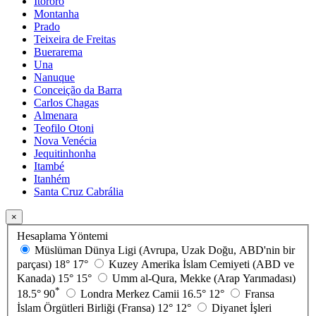
Itororó
Montanha
Prado
Teixeira de Freitas
Buerarema
Una
Nanuque
Conceição da Barra
Carlos Chagas
Almenara
Teofilo Otoni
Nova Venécia
Jequitinhonha
Itambé
Itanhém
Santa Cruz Cabrália
×
Hesaplama Yöntemi
Müslüman Dünya Ligi (Avrupa, Uzak Doğu, ABD'nin bir
parçası)
18°
17°
Kuzey Amerika İslam Cemiyeti (ABD ve
Kanada)
15°
15°
Umm al-Qura, Mekke (Arap Yarımadası)
*
18.5°
90
Londra Merkez Camii
16.5°
12°
Fransa
İslam Örgütleri Birliği (Fransa)
12°
12°
Diyanet İşleri