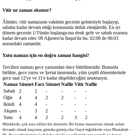
Vitir ne zaman okunur?
Âlimler, vitir namazının vaktinin gecenin gelmesiyle başlayıp,
sabaha kadar devam ettiği konusunda ittifak etmişlerdir. En iyi
dönem gecenin 1/3'ünün başlangıcına denk gelir ve sabah ezanına
kadar devam eder. 09 Ağustos'ta Itaqui'da bu,
02:08
ile
06:03
arasındaki zamandır.
Yatsı namazı için en doğru zaman hangisi?
Tercihen namazı gece yarısından önce bitirilmesidir. Bununla
birlikte, gece yarısı ve Şeriat tanımında, yılın çeşitli dönemlerinde
gece saat 12'ye ve 11'e kadar düşebileceğini unutmayın.
Namaz
Sünnet
Farz
Sünnet
Nafile
Vitir
Nafile
Sabah
2
2
-
-
-
-
Öğle
4
4
2
2
-
-
Ikindi
4
4
-
-
-
-
Akşam
-
3
2
-
-
-
Yatsı
4
4
2
2
3
2
Müekkede, çok arzu edilen bir sünnettir. Bir kimse mazeretsiz olarak onları
devamlı olarak kaçırırsa, günaha girmiş olur
Gayri-mğekkede veya Mustahab -
Hz. Peygamberimizin (sallalahu aleyhi ve sellem) bazen yaptığı ve bazen