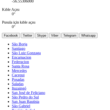
-56.55306000
Kıble Açısı
0
°
Pusula için kıble açısı
0
°
Facebook
Twitter
Skype
Viber
Telegram
Whatsapp
São Borja
Santiago
São Luiz Gonzaga
Encarnacion
Federacion
Santa Rosa
Mercedes
Cacequi
Posadas
Saladas
Ituzaingó
San José de Feliciano
São Pedro do Sul
San Juan Bautista
São Gabriel