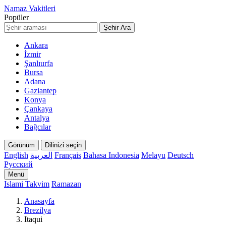
Namaz Vakitleri
Popüler
Şehir Ara
Ankara
İzmir
Şanlıurfa
Bursa
Adana
Gaziantep
Konya
Çankaya
Antalya
Bağcılar
Görünüm
Dilinizi seçin
English
العربية
Français
Bahasa Indonesia
Melayu
Deutsch
Русский
Menü
Islami Takvim
Ramazan
Anasayfa
Brezilya
Itaqui