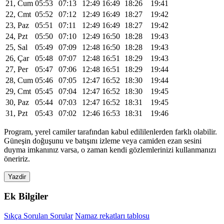
21, Cum
05:53
07:13
12:49
16:49
18:26
19:41
22, Cmt
05:52
07:12
12:49
16:49
18:27
19:42
23, Paz
05:51
07:11
12:49
16:49
18:27
19:42
24, Pzt
05:50
07:10
12:49
16:50
18:28
19:43
25, Sal
05:49
07:09
12:48
16:50
18:28
19:43
26, Çar
05:48
07:07
12:48
16:51
18:29
19:43
27, Per
05:47
07:06
12:48
16:51
18:29
19:44
28, Cum
05:46
07:05
12:47
16:52
18:30
19:44
29, Cmt
05:45
07:04
12:47
16:52
18:30
19:45
30, Paz
05:44
07:03
12:47
16:52
18:31
19:45
31, Pzt
05:43
07:02
12:46
16:53
18:31
19:46
Program, yerel camiler tarafından kabul edililenlerden farklı olabilir.
Güneşin doğuşunu ve batışını izleme veya camiden ezan sesini
duyma imkanınız varsa, o zaman kendi gözlemlerinizi kullanmanızı
öneririz.
Yazdir
Ek Bilgiler
Sıkça Sorulan Sorular
Namaz rekatları tablosu