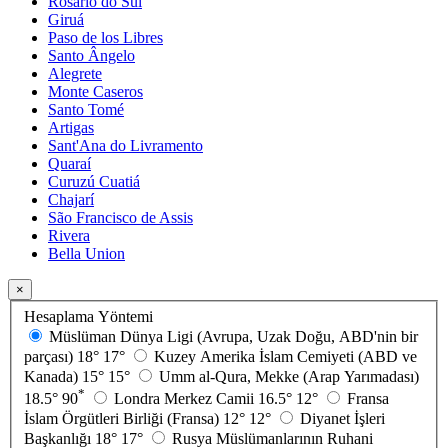
Rosário do Sul
Giruá
Paso de los Libres
Santo Ângelo
Alegrete
Monte Caseros
Santo Tomé
Artigas
Sant'Ana do Livramento
Quaraí
Curuzú Cuatiá
Chajarí
São Francisco de Assis
Rivera
Bella Union
×
Hesaplama Yöntemi
Müslüman Dünya Ligi (Avrupa, Uzak Doğu, ABD'nin bir
parçası)
18°
17°
Kuzey Amerika İslam Cemiyeti (ABD ve
Kanada)
15°
15°
Umm al-Qura, Mekke (Arap Yarımadası)
*
18.5°
90
Londra Merkez Camii
16.5°
12°
Fransa
İslam Örgütleri Birliği (Fransa)
12°
12°
Diyanet İşleri
Başkanlığı
18°
17°
Rusya Müslümanlarının Ruhani