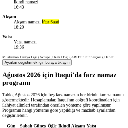
Ikindi namazi
16:43
Akşam
Akşam namazı
İftar Saati
18:20
Yatsı
Yatsı namazı
19:36
Müslüman Dünya Ligi (Avrupa, Uzak Doğu, ABD'nin bir parçası), Hanefi
Ayarlari degistirmek için buraya tiklayin
Ağustos 2026 için Itaqui'da farz namaz
programı
Tablo, Ağustos 2026 için beş farz namazın her birinin tam zamanını
göstermektedir. Hesaplamalar, Itaqui'nın coğrafi koordinatları için
ilahiyat alimleri tarafından önerilen yönteme göre yapılmıştır.
Programın hangi yönteme göre yapıldığı ve mazhab ayarlardan
değiştirilebilir.
Gün
Sabah
Güneş
Öğle
Ikindi
Akşam
Yatsı