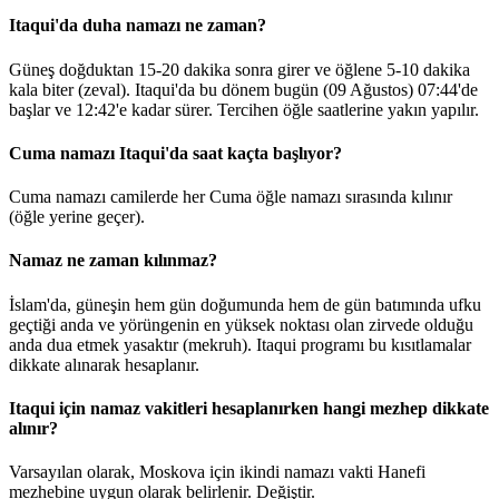
Itaqui'da duha namazı ne zaman?
Güneş doğduktan 15-20 dakika sonra girer ve öğlene 5-10 dakika
kala biter (zeval). Itaqui'da bu dönem bugün (09 Ağustos)
07:44
'de
başlar ve
12:42
'e kadar sürer. Tercihen öğle saatlerine yakın yapılır.
Cuma namazı Itaqui'da saat kaçta başlıyor?
Cuma namazı camilerde her Cuma öğle namazı sırasında kılınır
(öğle yerine geçer).
Namaz ne zaman kılınmaz?
İslam'da, güneşin hem gün doğumunda hem de gün batımında ufku
geçtiği anda ve yörüngenin en yüksek noktası olan zirvede olduğu
anda dua etmek yasaktır (mekruh). Itaqui programı bu kısıtlamalar
dikkate alınarak hesaplanır.
Itaqui için namaz vakitleri hesaplanırken hangi mezhep dikkate
alınır?
Varsayılan olarak, Moskova için ikindi namazı vakti Hanefi
mezhebine uygun olarak belirlenir.
Değiştir
.