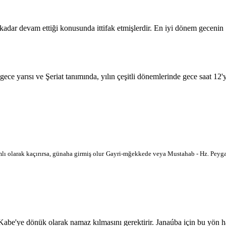
 kadar devam ettiği konusunda ittifak etmişlerdir. En iyi dönem geceni
 gece yarısı ve Şeriat tanımında, yılın çeşitli dönemlerinde gece saat 12
lı olarak kaçırırsa, günaha girmiş olur
Gayri-mğekkede veya Mustahab - Hz. Peygam
'ye dönük olarak namaz kılmasını gerektirir. Janaúba için bu yön harita