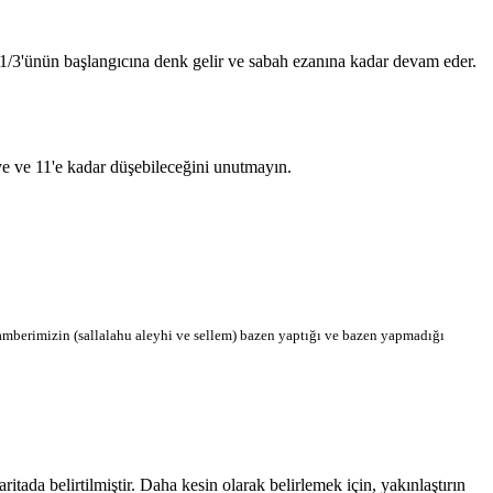
n 1/3'ünün başlangıcına denk gelir ve sabah ezanına kadar devam eder.
'ye ve 11'e kadar düşebileceğini unutmayın.
berimizin (sallalahu aleyhi ve sellem) bazen yaptığı ve bazen yapmadığı
da belirtilmiştir. Daha kesin olarak belirlemek için, yakınlaştırın