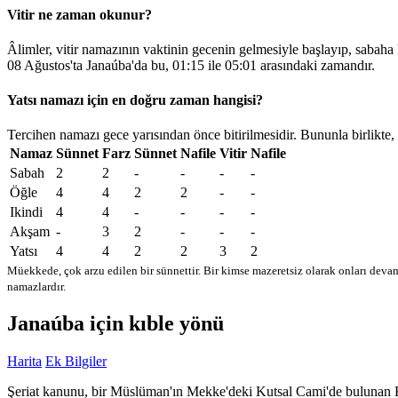
Vitir ne zaman okunur?
Âlimler, vitir namazının vaktinin gecenin gelmesiyle başlayıp, sabaha
08 Ağustos'ta Janaúba'da bu,
01:15
ile
05:01
arasındaki zamandır.
Yatsı namazı için en doğru zaman hangisi?
Tercihen namazı gece yarısından önce bitirilmesidir. Bununla birlikte,
Namaz
Sünnet
Farz
Sünnet
Nafile
Vitir
Nafile
Sabah
2
2
-
-
-
-
Öğle
4
4
2
2
-
-
Ikindi
4
4
-
-
-
-
Akşam
-
3
2
-
-
-
Yatsı
4
4
2
2
3
2
Müekkede, çok arzu edilen bir sünnettir. Bir kimse mazeretsiz olarak onları devam
namazlardır.
Janaúba için kıble yönü
Harita
Ek Bilgiler
Şeriat kanunu, bir Müslüman'ın Mekke'deki Kutsal Cami'de bulunan Kabe