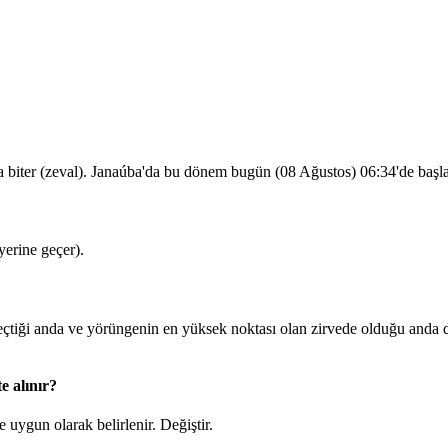
a biter (zeval). Janaúba'da bu dönem bugün (08 Ağustos)
06:34
'de başl
erine geçer).
iği anda ve yörüngenin en yüksek noktası olan zirvede olduğu anda d
e alınır?
 uygun olarak belirlenir.
Değiştir
.