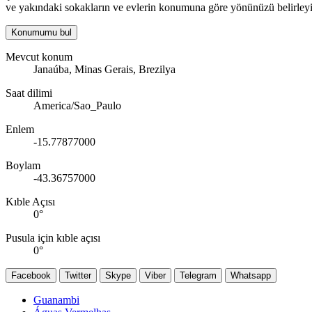
ve yakındaki sokakların ve evlerin konumuna göre yönünüzü belirleyi
Konumumu bul
Mevcut konum
Janaúba, Minas Gerais, Brezilya
Saat dilimi
America/Sao_Paulo
Enlem
-15.77877000
Boylam
-43.36757000
Kıble Açısı
0
°
Pusula için kıble açısı
0
°
Facebook
Twitter
Skype
Viber
Telegram
Whatsapp
Guanambi