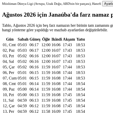
Müslüman Dünya Ligi (Avrupa, Uzak Doğu, ABD'nin bir parçası), Hanefi
Ayarla
Ağustos 2026 için Janaúba'da farz namaz
Tablo, Ağustos 2026 için beş farz namazın her birinin tam zamanını gös
hangi yönteme göre yapıldığı ve mazhab ayarlardan değiştirilebilir.
Gün
Sabah
Güneş
Öğle
Ikindi
Akşam
Yatsı
01, Cmt
05:03
06:17
12:00
16:06
17:43
18:53
02, Paz
05:03
06:17
12:00
16:07
17:43
18:53
03, Pzt
05:02
06:16
12:00
16:07
17:43
18:53
04, Sal
05:02
06:16
12:00
16:07
17:43
18:53
05, Çar
05:02
06:16
11:59
16:07
17:44
18:53
06, Per
05:01
06:15
11:59
16:08
17:44
18:53
07, Cum
05:01
06:15
11:59
16:08
17:44
18:53
08, Cmt
05:01
06:14
11:59
16:08
17:44
18:54
09, Paz
05:00
06:14
11:59
16:08
17:44
18:54
10, Pzt
05:00
06:13
11:59
16:08
17:45
18:54
11, Sal
04:59
06:13
11:59
16:08
17:45
18:54
12, Çar
04:59
06:12
11:59
16:08
17:45
18:54
13, Per
04:59
06:12
11:58
16:09
17:45
18:54