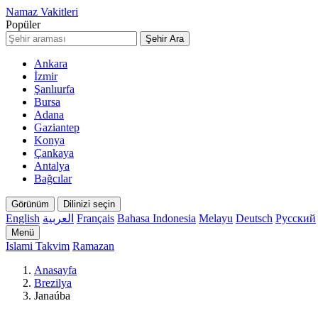
Namaz Vakitleri
Popüler
Şehir Ara
Ankara
İzmir
Şanlıurfa
Bursa
Adana
Gaziantep
Konya
Çankaya
Antalya
Bağcılar
Görünüm
Dilinizi seçin
English
العربية
Français
Bahasa Indonesia
Melayu
Deutsch
Русский
Menü
Islami Takvim
Ramazan
Anasayfa
Brezilya
Janaúba