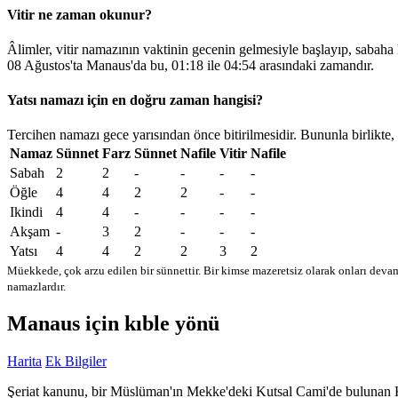
Vitir ne zaman okunur?
Âlimler, vitir namazının vaktinin gecenin gelmesiyle başlayıp, sabaha
08 Ağustos'ta Manaus'da bu,
01:18
ile
04:54
arasındaki zamandır.
Yatsı namazı için en doğru zaman hangisi?
Tercihen namazı gece yarısından önce bitirilmesidir. Bununla birlikte,
Namaz
Sünnet
Farz
Sünnet
Nafile
Vitir
Nafile
Sabah
2
2
-
-
-
-
Öğle
4
4
2
2
-
-
Ikindi
4
4
-
-
-
-
Akşam
-
3
2
-
-
-
Yatsı
4
4
2
2
3
2
Müekkede, çok arzu edilen bir sünnettir. Bir kimse mazeretsiz olarak onları devam
namazlardır.
Manaus için kıble yönü
Harita
Ek Bilgiler
Şeriat kanunu, bir Müslüman'ın Mekke'deki Kutsal Cami'de bulunan Kabe