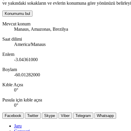
ve yakındaki sokakların ve evlerin konumuna göre yönünüzü belirleyi
Konumumu bul
Mevcut konum
Manaus, Amazonas, Brezilya
Saat dilimi
America/Manaus
Enlem
-3.04361000
Boylam
-60.01282000
Kıble Açısı
0
°
Pusula için kıble açısı
0
°
Facebook
Twitter
Skype
Viber
Telegram
Whatsapp
Jaru