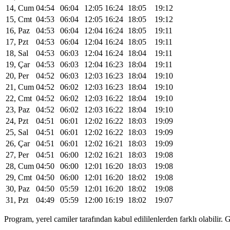
14, Cum
04:54
06:04
12:05
16:24
18:05
19:12
15, Cmt
04:53
06:04
12:05
16:24
18:05
19:12
16, Paz
04:53
06:04
12:04
16:24
18:05
19:11
17, Pzt
04:53
06:04
12:04
16:24
18:05
19:11
18, Sal
04:53
06:03
12:04
16:24
18:04
19:11
19, Çar
04:53
06:03
12:04
16:23
18:04
19:11
20, Per
04:52
06:03
12:03
16:23
18:04
19:10
21, Cum
04:52
06:02
12:03
16:23
18:04
19:10
22, Cmt
04:52
06:02
12:03
16:22
18:04
19:10
23, Paz
04:52
06:02
12:03
16:22
18:04
19:10
24, Pzt
04:51
06:01
12:02
16:22
18:03
19:09
25, Sal
04:51
06:01
12:02
16:22
18:03
19:09
26, Çar
04:51
06:01
12:02
16:21
18:03
19:09
27, Per
04:51
06:00
12:02
16:21
18:03
19:08
28, Cum
04:50
06:00
12:01
16:20
18:03
19:08
29, Cmt
04:50
06:00
12:01
16:20
18:02
19:08
30, Paz
04:50
05:59
12:01
16:20
18:02
19:08
31, Pzt
04:49
05:59
12:00
16:19
18:02
19:07
Program, yerel camiler tarafından kabul edililenlerden farklı olabili