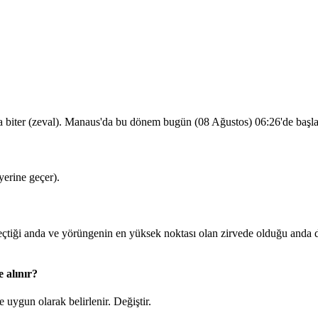
a biter (zeval). Manaus'da bu dönem bugün (08 Ağustos)
06:26
'de başl
erine geçer).
iği anda ve yörüngenin en yüksek noktası olan zirvede olduğu anda d
 alınır?
 uygun olarak belirlenir.
Değiştir
.