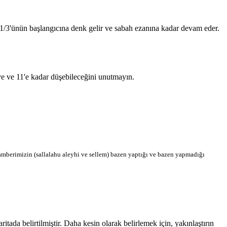
n 1/3'ünün başlangıcına denk gelir ve sabah ezanına kadar devam eder.
'ye ve 11'e kadar düşebileceğini unutmayın.
berimizin (sallalahu aleyhi ve sellem) bazen yaptığı ve bazen yapmadığı
da belirtilmiştir. Daha kesin olarak belirlemek için, yakınlaştırın