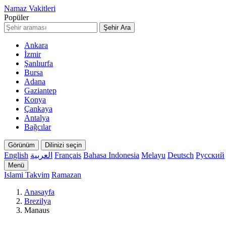
Namaz Vakitleri
Popüler
Şehir Ara
Ankara
İzmir
Şanlıurfa
Bursa
Adana
Gaziantep
Konya
Çankaya
Antalya
Bağcılar
Görünüm
Dilinizi seçin
English
العربية
Français
Bahasa Indonesia
Melayu
Deutsch
Русский
Menü
Islami Takvim
Ramazan
Anasayfa
Brezilya
Manaus