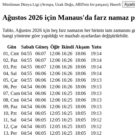
Müslüman Dünya Ligi (Avrupa, Uzak Doğu, ABD'nin bir parçası), Hanefi
Ayarla
Ağustos 2026 için Manaus'da farz namaz 
Tablo, Ağustos 2026 için beş farz namazın her birinin tam zamanını gö
hangi yönteme göre yapıldığı ve mazhab ayarlardan değiştirilebilir.
Gün
Sabah
Güneş
Öğle
Ikindi
Akşam
Yatsı
01, Cmt
04:55
06:07
12:06
16:26
18:06
19:14
02, Paz
04:55
06:07
12:06
16:26
18:06
19:14
03, Pzt
04:55
06:07
12:06
16:26
18:06
19:14
04, Sal
04:55
06:06
12:06
16:26
18:06
19:14
05, Çar
04:55
06:06
12:06
16:26
18:06
19:13
06, Per
04:54
06:06
12:06
16:26
18:06
19:13
07, Cum
04:54
06:06
12:06
16:25
18:06
19:13
08, Cmt
04:54
06:06
12:06
16:25
18:06
19:13
09, Paz
04:54
06:06
12:06
16:25
18:06
19:13
10, Pzt
04:54
06:05
12:05
16:25
18:05
19:13
11, Sal
04:54
06:05
12:05
16:25
18:05
19:12
12, Çar
04:54
06:05
12:05
16:25
18:05
19:12
13, Per
04:54
06:05
12:05
16:25
18:05
19:12