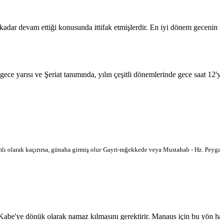
 kadar devam ettiği konusunda ittifak etmişlerdir. En iyi dönem geceni
 gece yarısı ve Şeriat tanımında, yılın çeşitli dönemlerinde gece saat 12
lı olarak kaçırırsa, günaha girmiş olur
Gayri-mğekkede veya Mustahab - Hz. Peygam
'ye dönük olarak namaz kılmasını gerektirir. Manaus için bu yön harita