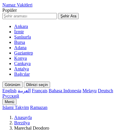
Namaz Vakitleri
Popüler
Şehir Ara
Ankara
İzmir
Şanlıurfa
Bursa
Adana
Gaziantep
Konya
Çankaya
Antalya
Bağcılar
Görünüm
Dilinizi seçin
English
العربية
Français
Bahasa Indonesia
Melayu
Deutsch
Русский
Menü
Islami Takvim
Ramazan
Anasayfa
Brezilya
Marechal Deodoro