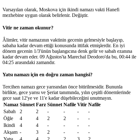
Varsayılan olarak, Moskova için ikindi namazı vakti Hanefi
mezhebine uygun olarak belirlenir.
Değiştir
.
Vitir ne zaman okunur?
Âlimler, vitir namazının vaktinin gecenin gelmesiyle başlayıp,
sabaha kadar devam ettiği konusunda ittifak etmişlerdir. En iyi
dönem gecenin 1/3'ünün başlangıcına denk gelir ve sabah ezanına
kadar devam eder. 09 Ağustos'ta Marechal Deodoro'da bu,
00:44
ile
04:25
arasındaki zamandır.
Yatsı namazı için en doğru zaman hangisi?
Tercihen namazı gece yarısından önce bitirilmesidir. Bununla
birlikte, gece yarısı ve Şeriat tanımında, yılın çeşitli dönemlerinde
gece saat 12'ye ve 11'e kadar düşebileceğini unutmayın.
Namaz
Sünnet
Farz
Sünnet
Nafile
Vitir
Nafile
Sabah
2
2
-
-
-
-
Öğle
4
4
2
2
-
-
Ikindi
4
4
-
-
-
-
Akşam
-
3
2
-
-
-
Yatsı
4
4
2
2
3
2