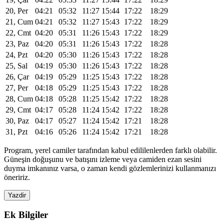
20, Per
04:21
05:32
11:27
15:44
17:22
18:29
21, Cum
04:21
05:32
11:27
15:43
17:22
18:29
22, Cmt
04:20
05:31
11:26
15:43
17:22
18:29
23, Paz
04:20
05:31
11:26
15:43
17:22
18:28
24, Pzt
04:20
05:30
11:26
15:43
17:22
18:28
25, Sal
04:19
05:30
11:26
15:43
17:22
18:28
26, Çar
04:19
05:29
11:25
15:43
17:22
18:28
27, Per
04:18
05:29
11:25
15:43
17:22
18:28
28, Cum
04:18
05:28
11:25
15:42
17:22
18:28
29, Cmt
04:17
05:28
11:24
15:42
17:22
18:28
30, Paz
04:17
05:27
11:24
15:42
17:21
18:28
31, Pzt
04:16
05:26
11:24
15:42
17:21
18:28
Program, yerel camiler tarafından kabul edililenlerden farklı olabilir.
Güneşin doğuşunu ve batışını izleme veya camiden ezan sesini
duyma imkanınız varsa, o zaman kendi gözlemlerinizi kullanmanızı
öneririz.
Yazdir
Ek Bilgiler