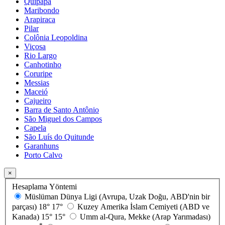
Quipapá
Maribondo
Arapiraca
Pilar
Colônia Leopoldina
Viçosa
Rio Largo
Canhotinho
Coruripe
Messias
Maceió
Cajueiro
Barra de Santo Antônio
São Miguel dos Campos
Capela
São Luís do Quitunde
Garanhuns
Porto Calvo
×
Hesaplama Yöntemi
Müslüman Dünya Ligi (Avrupa, Uzak Doğu, ABD'nin bir
parçası)
18°
17°
Kuzey Amerika İslam Cemiyeti (ABD ve
Kanada)
15°
15°
Umm al-Qura, Mekke (Arap Yarımadası)