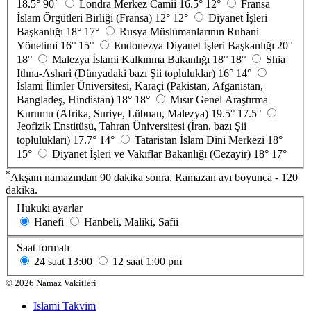
*
18.5°
90
Londra Merkez Camii
16.5°
12°
Fransa
İslam Örgütleri Birliği (Fransa)
12°
12°
Diyanet İşleri
Başkanlığı
18°
17°
Rusya Müslümanlarının Ruhani
Yönetimi
16°
15°
Endonezya Diyanet İşleri Başkanlığı
20°
18°
Malezya İslami Kalkınma Bakanlığı
18°
18°
Shia
Ithna-Ashari (Dünyadaki bazı Şii topluluklar)
16°
14°
İslami İlimler Üniversitesi, Karaçi (Pakistan, Afganistan,
Bangladeş, Hindistan)
18°
18°
Mısır Genel Araştırma
Kurumu (Afrika, Suriye, Lübnan, Malezya)
19.5°
17.5°
Jeofizik Enstitüsü, Tahran Üniversitesi (İran, bazı Şii
toplulukları)
17.7°
14°
Tataristan İslam Dini Merkezi
18°
15°
Diyanet İşleri ve Vakıflar Bakanlığı (Cezayir)
18°
17°
*
Akşam namazından 90 dakika sonra. Ramazan ayı boyunca - 120
dakika.
Hukuki ayarlar
Hanefi
Hanbeli, Maliki, Safii
Saat formatı
24 saat
13:00
12 saat
1:00 pm
©
2026
Namaz Vakitleri
Islami Takvim