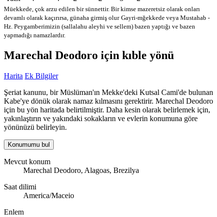
Müekkede, çok arzu edilen bir sünnettir. Bir kimse mazeretsiz olarak onları
devamlı olarak kaçırırsa, günaha girmiş olur
Gayri-mğekkede veya Mustahab -
Hz. Peygamberimizin (sallalahu aleyhi ve sellem) bazen yaptığı ve bazen
yapmadığı namazlardır.
Marechal Deodoro için kıble yönü
Harita
Ek Bilgiler
Şeriat kanunu, bir Müslüman'ın Mekke'deki Kutsal Cami'de bulunan
Kabe'ye dönük olarak namaz kılmasını gerektirir. Marechal Deodoro
için bu yön haritada belirtilmiştir. Daha kesin olarak belirlemek için,
yakınlaştırın ve yakındaki sokakların ve evlerin konumuna göre
yönünüzü belirleyin.
Konumumu bul
Mevcut konum
Marechal Deodoro, Alagoas, Brezilya
Saat dilimi
America/Maceio
Enlem