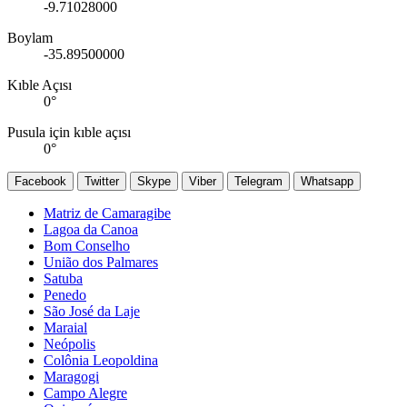
-9.71028000
Boylam
-35.89500000
Kıble Açısı
0
°
Pusula için kıble açısı
0
°
Facebook
Twitter
Skype
Viber
Telegram
Whatsapp
Matriz de Camaragibe
Lagoa da Canoa
Bom Conselho
União dos Palmares
Satuba
Penedo
São José da Laje
Maraial
Neópolis
Colônia Leopoldina
Maragogi
Campo Alegre