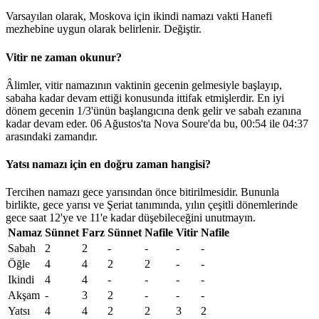
Varsayılan olarak, Moskova için ikindi namazı vakti Hanefi
mezhebine uygun olarak belirlenir.
Değiştir
.
Vitir ne zaman okunur?
Âlimler, vitir namazının vaktinin gecenin gelmesiyle başlayıp,
sabaha kadar devam ettiği konusunda ittifak etmişlerdir. En iyi
dönem gecenin 1/3'ünün başlangıcına denk gelir ve sabah ezanına
kadar devam eder. 06 Ağustos'ta Nova Soure'da bu,
00:54
ile
04:37
arasındaki zamandır.
Yatsı namazı için en doğru zaman hangisi?
Tercihen namazı gece yarısından önce bitirilmesidir. Bununla
birlikte, gece yarısı ve Şeriat tanımında, yılın çeşitli dönemlerinde
gece saat 12'ye ve 11'e kadar düşebileceğini unutmayın.
Namaz
Sünnet
Farz
Sünnet
Nafile
Vitir
Nafile
Sabah
2
2
-
-
-
-
Öğle
4
4
2
2
-
-
Ikindi
4
4
-
-
-
-
Akşam
-
3
2
-
-
-
Yatsı
4
4
2
2
3
2