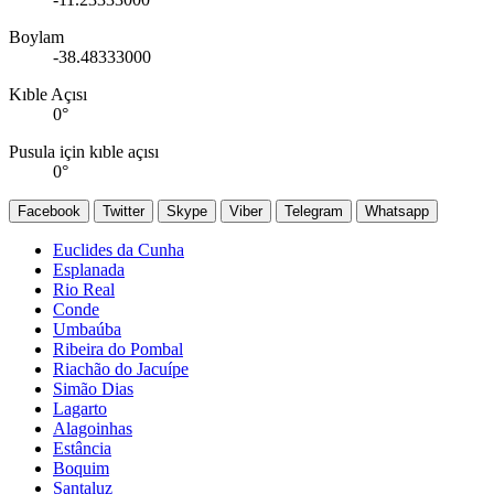
Boylam
-38.48333000
Kıble Açısı
0
°
Pusula için kıble açısı
0
°
Facebook
Twitter
Skype
Viber
Telegram
Whatsapp
Euclides da Cunha
Esplanada
Rio Real
Conde
Umbaúba
Ribeira do Pombal
Riachão do Jacuípe
Simão Dias
Lagarto
Alagoinhas
Estância
Boquim
Santaluz