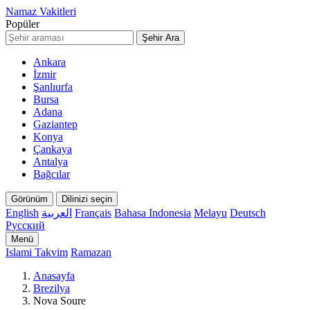
Namaz Vakitleri
Popüler
Şehir Ara
Ankara
İzmir
Şanlıurfa
Bursa
Adana
Gaziantep
Konya
Çankaya
Antalya
Bağcılar
Görünüm
Dilinizi seçin
English
العربية
Français
Bahasa Indonesia
Melayu
Deutsch
Русский
Menü
Islami Takvim
Ramazan
Anasayfa
Brezilya
Nova Soure