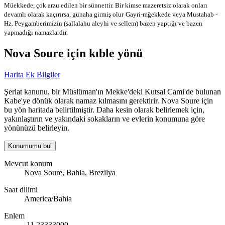
Müekkede, çok arzu edilen bir sünnettir. Bir kimse mazeretsiz olarak onları
devamlı olarak kaçırırsa, günaha girmiş olur
Gayri-mğekkede veya Mustahab -
Hz. Peygamberimizin (sallalahu aleyhi ve sellem) bazen yaptığı ve bazen
yapmadığı namazlardır.
Nova Soure için kıble yönü
Harita
Ek Bilgiler
Şeriat kanunu, bir Müslüman'ın Mekke'deki Kutsal Cami'de bulunan
Kabe'ye dönük olarak namaz kılmasını gerektirir. Nova Soure için
bu yön haritada belirtilmiştir. Daha kesin olarak belirlemek için,
yakınlaştırın ve yakındaki sokakların ve evlerin konumuna göre
yönünüzü belirleyin.
Konumumu bul
Mevcut konum
Nova Soure, Bahia, Brezilya
Saat dilimi
America/Bahia
Enlem
-11.23333000