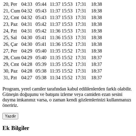
20, Per
04:33
05:44
11:37
15:53
17:31
18:38
21, Cum
04:32
05:43
11:37
15:53
17:31
18:38
22, Cmt
04:32
05:43
11:37
15:53
17:31
18:38
23, Paz
04:31
05:42
11:37
15:53
17:31
18:38
24, Pzt
04:31
05:42
11:36
15:53
17:31
18:38
25, Sal
04:30
05:41
11:36
15:53
17:31
18:38
26, Çar
04:30
05:41
11:36
15:52
17:31
18:38
27, Per
04:29
05:40
11:35
15:52
17:31
18:38
28, Cum
04:29
05:40
11:35
15:52
17:31
18:37
29, Cmt
04:28
05:39
11:35
15:52
17:31
18:37
30, Paz
04:28
05:38
11:35
15:52
17:31
18:37
31, Pzt
04:27
05:38
11:34
15:52
17:31
18:37
Program, yerel camiler tarafından kabul edililenlerden farklı olabilir.
Güneşin doğuşunu ve batışını izleme veya camiden ezan sesini
duyma imkanınız varsa, o zaman kendi gözlemlerinizi kullanmanızı
öneririz.
Yazdir
Ek Bilgiler