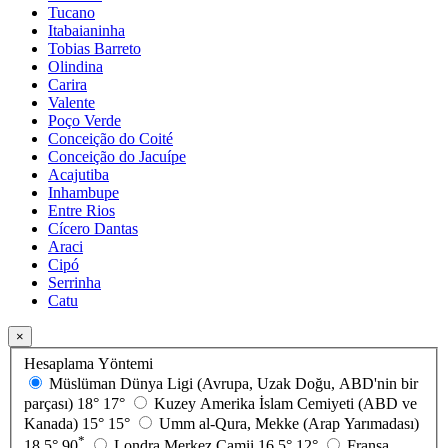
Tucano
Itabaianinha
Tobias Barreto
Olindina
Carira
Valente
Poço Verde
Conceição do Coité
Conceição do Jacuípe
Acajutiba
Inhambupe
Entre Rios
Cícero Dantas
Araci
Cipó
Serrinha
Catu
×
Hesaplama Yöntemi
Müslüman Dünya Ligi (Avrupa, Uzak Doğu, ABD'nin bir
parçası)
18°
17°
Kuzey Amerika İslam Cemiyeti (ABD ve
Kanada)
15°
15°
Umm al-Qura, Mekke (Arap Yarımadası)
*
18.5°
90
Londra Merkez Camii
16.5°
12°
Fransa