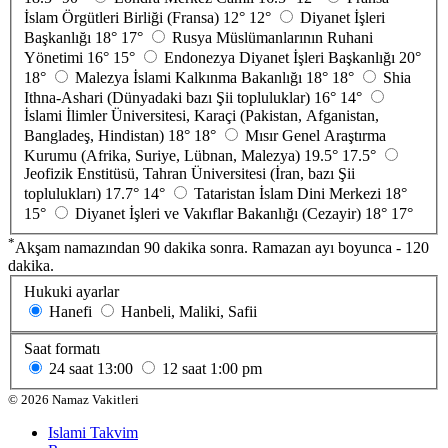
İslam Örgütleri Birliği (Fransa)
12°
12°
Diyanet İşleri
Başkanlığı
18°
17°
Rusya Müslümanlarının Ruhani
Yönetimi
16°
15°
Endonezya Diyanet İşleri Başkanlığı
20°
18°
Malezya İslami Kalkınma Bakanlığı
18°
18°
Shia
Ithna-Ashari (Dünyadaki bazı Şii topluluklar)
16°
14°
İslami İlimler Üniversitesi, Karaçi (Pakistan, Afganistan,
Bangladeş, Hindistan)
18°
18°
Mısır Genel Araştırma
Kurumu (Afrika, Suriye, Lübnan, Malezya)
19.5°
17.5°
Jeofizik Enstitüsü, Tahran Üniversitesi (İran, bazı Şii
toplulukları)
17.7°
14°
Tataristan İslam Dini Merkezi
18°
15°
Diyanet İşleri ve Vakıflar Bakanlığı (Cezayir)
18°
17°
*
Akşam namazından 90 dakika sonra. Ramazan ayı boyunca - 120
dakika.
Hukuki ayarlar
Hanefi
Hanbeli, Maliki, Safii
Saat formatı
24 saat
13:00
12 saat
1:00 pm
©
2026
Namaz Vakitleri
Islami Takvim