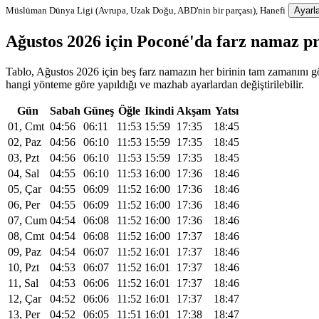
Müslüman Dünya Ligi (Avrupa, Uzak Doğu, ABD'nin bir parçası), Hanefi
Ayarla
Ağustos 2026 için Poconé'da farz namaz p
Tablo, Ağustos 2026 için beş farz namazın her birinin tam zamanını gös
hangi yönteme göre yapıldığı ve mazhab ayarlardan değiştirilebilir.
Gün
Sabah
Güneş
Öğle
Ikindi
Akşam
Yatsı
01, Cmt
04:56
06:11
11:53
15:59
17:35
18:45
02, Paz
04:56
06:10
11:53
15:59
17:35
18:45
03, Pzt
04:56
06:10
11:53
15:59
17:35
18:45
04, Sal
04:55
06:10
11:53
16:00
17:36
18:46
05, Çar
04:55
06:09
11:52
16:00
17:36
18:46
06, Per
04:55
06:09
11:52
16:00
17:36
18:46
07, Cum
04:54
06:08
11:52
16:00
17:36
18:46
08, Cmt
04:54
06:08
11:52
16:00
17:37
18:46
09, Paz
04:54
06:07
11:52
16:01
17:37
18:46
10, Pzt
04:53
06:07
11:52
16:01
17:37
18:46
11, Sal
04:53
06:06
11:52
16:01
17:37
18:46
12, Çar
04:52
06:06
11:52
16:01
17:37
18:47
13, Per
04:52
06:05
11:51
16:01
17:38
18:47