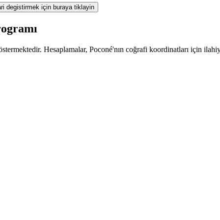
ri degistirmek için buraya tiklayin
rogramı
termektedir. Hesaplamalar, Poconé'nın coğrafi koordinatları için ilahiy