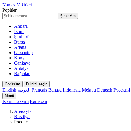
Namaz Vakitleri
Popüler
Şehir Ara
Ankara
İzmir
Şanlıurfa
Bursa
Adana
Gaziantep
Konya
Çankaya
Antalya
Bağcılar
Görünüm
Dilinizi seçin
English
العربية
Français
Bahasa Indonesia
Melayu
Deutsch
Русский
Menü
Islami Takvim
Ramazan
Anasayfa
Brezilya
Poconé