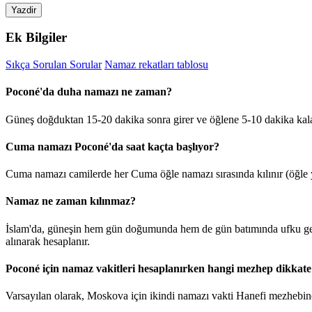
Yazdir
Ek Bilgiler
Sıkça Sorulan Sorular
Namaz rekatları tablosu
Poconé'da duha namazı ne zaman?
Güneş doğduktan 15-20 dakika sonra girer ve öğlene 5-10 dakika kal
Cuma namazı Poconé'da saat kaçta başlıyor?
Cuma namazı camilerde her Cuma öğle namazı sırasında kılınır (öğle y
Namaz ne zaman kılınmaz?
İslam'da, güneşin hem gün doğumunda hem de gün batımında ufku geçt
alınarak hesaplanır.
Poconé için namaz vakitleri hesaplanırken hangi mezhep dikkate 
Varsayılan olarak, Moskova için ikindi namazı vakti Hanefi mezhebine