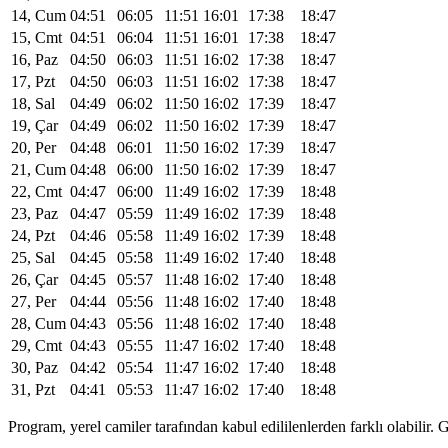
14, Cum
04:51
06:05
11:51
16:01
17:38
18:47
15, Cmt
04:51
06:04
11:51
16:01
17:38
18:47
16, Paz
04:50
06:03
11:51
16:02
17:38
18:47
17, Pzt
04:50
06:03
11:51
16:02
17:38
18:47
18, Sal
04:49
06:02
11:50
16:02
17:39
18:47
19, Çar
04:49
06:02
11:50
16:02
17:39
18:47
20, Per
04:48
06:01
11:50
16:02
17:39
18:47
21, Cum
04:48
06:00
11:50
16:02
17:39
18:47
22, Cmt
04:47
06:00
11:49
16:02
17:39
18:48
23, Paz
04:47
05:59
11:49
16:02
17:39
18:48
24, Pzt
04:46
05:58
11:49
16:02
17:39
18:48
25, Sal
04:45
05:58
11:49
16:02
17:40
18:48
26, Çar
04:45
05:57
11:48
16:02
17:40
18:48
27, Per
04:44
05:56
11:48
16:02
17:40
18:48
28, Cum
04:43
05:56
11:48
16:02
17:40
18:48
29, Cmt
04:43
05:55
11:47
16:02
17:40
18:48
30, Paz
04:42
05:54
11:47
16:02
17:40
18:48
31, Pzt
04:41
05:53
11:47
16:02
17:40
18:48
Program, yerel camiler tarafından kabul edililenlerden farklı olabili