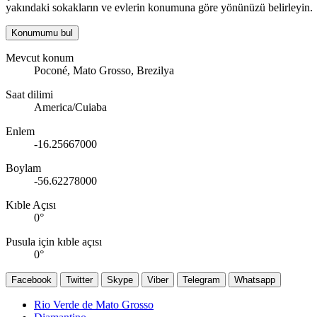
yakındaki sokakların ve evlerin konumuna göre yönünüzü belirleyin.
Konumumu bul
Mevcut konum
Poconé, Mato Grosso, Brezilya
Saat dilimi
America/Cuiaba
Enlem
-16.25667000
Boylam
-56.62278000
Kıble Açısı
0
°
Pusula için kıble açısı
0
°
Facebook
Twitter
Skype
Viber
Telegram
Whatsapp
Rio Verde de Mato Grosso