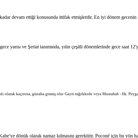
 kadar devam ettiği konusunda ittifak etmişlerdir. En iyi dönem geceni
 gece yarısı ve Şeriat tanımında, yılın çeşitli dönemlerinde gece saat 12
lı olarak kaçırırsa, günaha girmiş olur
Gayri-mğekkede veya Mustahab - Hz. Peygam
'ye dönük olarak namaz kılmasını gerektirir. Poconé için bu yön harita