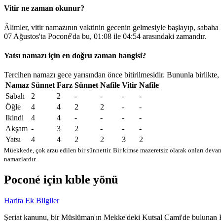
Vitir ne zaman okunur?
Âlimler, vitir namazının vaktinin gecenin gelmesiyle başlayıp, sabaha
07 Ağustos'ta Poconé'da bu,
01:08
ile
04:54
arasındaki zamandır.
Yatsı namazı için en doğru zaman hangisi?
Tercihen namazı gece yarısından önce bitirilmesidir. Bununla birlikte,
Namaz
Sünnet
Farz
Sünnet
Nafile
Vitir
Nafile
Sabah
2
2
-
-
-
-
Öğle
4
4
2
2
-
-
Ikindi
4
4
-
-
-
-
Akşam
-
3
2
-
-
-
Yatsı
4
4
2
2
3
2
Müekkede, çok arzu edilen bir sünnettir. Bir kimse mazeretsiz olarak onları devam
namazlardır.
Poconé için kıble yönü
Harita
Ek Bilgiler
Şeriat kanunu, bir Müslüman'ın Mekke'deki Kutsal Cami'de bulunan Kabe