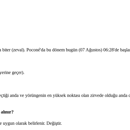
a biter (zeval). Poconé'da bu dönem bugün (07 Ağustos)
06:28
'de başl
erine geçer).
iği anda ve yörüngenin en yüksek noktası olan zirvede olduğu anda du
alınır?
 uygun olarak belirlenir.
Değiştir
.