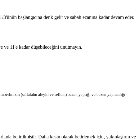
n 1/3'ünün başlangıcına denk gelir ve sabah ezanına kadar devam eder.
'ye ve 11'e kadar düşebileceğini unutmayın.
berimizin (sallalahu aleyhi ve sellem) bazen yaptığı ve bazen yapmadığı
da belirtilmiştir. Daha kesin olarak belirlemek için, yakınlaştırın ve