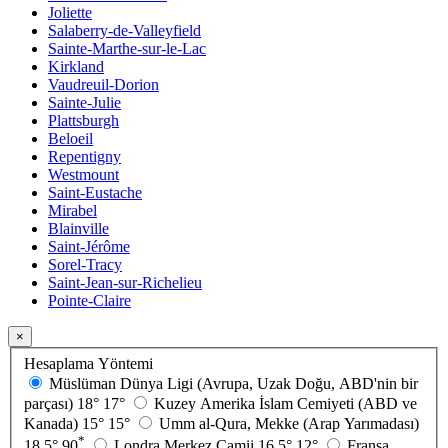
Joliette
Salaberry-de-Valleyfield
Sainte-Marthe-sur-le-Lac
Kirkland
Vaudreuil-Dorion
Sainte-Julie
Plattsburgh
Beloeil
Repentigny
Westmount
Saint-Eustache
Mirabel
Blainville
Saint-Jérôme
Sorel-Tracy
Saint-Jean-sur-Richelieu
Pointe-Claire
×
Hesaplama Yöntemi
Müslüman Dünya Ligi (Avrupa, Uzak Doğu, ABD'nin bir
parçası)
18°
17°
Kuzey Amerika İslam Cemiyeti (ABD ve
Kanada)
15°
15°
Umm al-Qura, Mekke (Arap Yarımadası)
*
18.5°
90
Londra Merkez Camii
16.5°
12°
Fransa