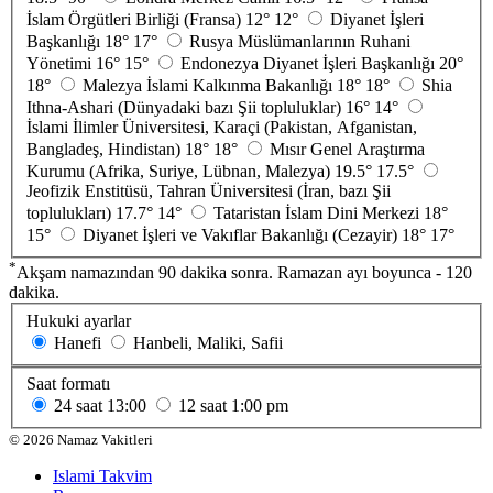
İslam Örgütleri Birliği (Fransa)
12°
12°
Diyanet İşleri
Başkanlığı
18°
17°
Rusya Müslümanlarının Ruhani
Yönetimi
16°
15°
Endonezya Diyanet İşleri Başkanlığı
20°
18°
Malezya İslami Kalkınma Bakanlığı
18°
18°
Shia
Ithna-Ashari (Dünyadaki bazı Şii topluluklar)
16°
14°
İslami İlimler Üniversitesi, Karaçi (Pakistan, Afganistan,
Bangladeş, Hindistan)
18°
18°
Mısır Genel Araştırma
Kurumu (Afrika, Suriye, Lübnan, Malezya)
19.5°
17.5°
Jeofizik Enstitüsü, Tahran Üniversitesi (İran, bazı Şii
toplulukları)
17.7°
14°
Tataristan İslam Dini Merkezi
18°
15°
Diyanet İşleri ve Vakıflar Bakanlığı (Cezayir)
18°
17°
*
Akşam namazından 90 dakika sonra. Ramazan ayı boyunca - 120
dakika.
Hukuki ayarlar
Hanefi
Hanbeli, Maliki, Safii
Saat formatı
24 saat
13:00
12 saat
1:00 pm
©
2026
Namaz Vakitleri
Islami Takvim