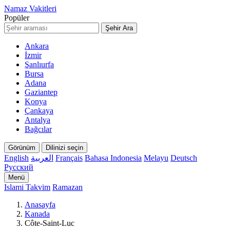
Namaz Vakitleri
Popüler
Şehir Ara
Ankara
İzmir
Şanlıurfa
Bursa
Adana
Gaziantep
Konya
Çankaya
Antalya
Bağcılar
Görünüm
Dilinizi seçin
English
العربية
Français
Bahasa Indonesia
Melayu
Deutsch
Русский
Menü
Islami Takvim
Ramazan
Anasayfa
Kanada
Côte-Saint-Luc