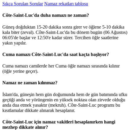
Sıkça Sorulan Sorular
Namaz rekatları tablosu
Côte-Saint-Luc'da duha namazı ne zaman?
Güneş doğduktan 15-20 dakika sonra girer ve öğlene 5-10 dakika
kala biter (zeval). Côte-Saint-Luc'da bu dönem bugün (06 Ağustos)
06:05
'de başlar ve
12:50
'e kadar sürer. Tercihen öğle saatlerine
yakın yapılır.
Cuma namazı Côte-Saint-Luc'da saat kaçta başlıyor?
Cuma namazı camilerde her Cuma öğle namazı sırasında kılınır
(öğle yerine geçer).
Namaz ne zaman kılınmaz?
İslam'da, güneşin hem gün doğumunda hem de gün batımında ufku
geçtiği anda ve yörüngenin en yüksek noktası olan zirvede olduğu
anda dua etmek yasaktır (mekruh). Côte-Saint-Luc programı bu
kısıtlamalar dikkate alınarak hesaplanır.
Côte-Saint-Luc için namaz vakitleri hesaplanırken hangi
mezhep dikkate alınır?