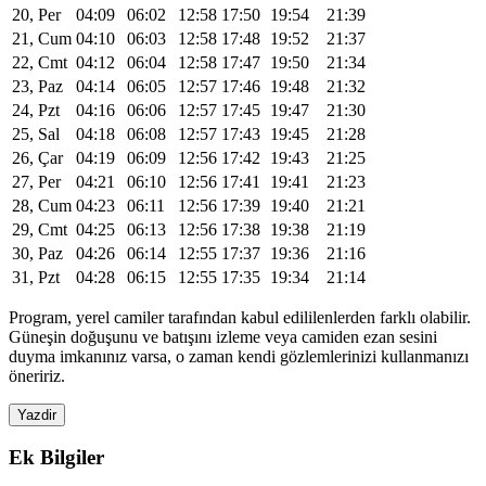
20, Per
04:09
06:02
12:58
17:50
19:54
21:39
21, Cum
04:10
06:03
12:58
17:48
19:52
21:37
22, Cmt
04:12
06:04
12:58
17:47
19:50
21:34
23, Paz
04:14
06:05
12:57
17:46
19:48
21:32
24, Pzt
04:16
06:06
12:57
17:45
19:47
21:30
25, Sal
04:18
06:08
12:57
17:43
19:45
21:28
26, Çar
04:19
06:09
12:56
17:42
19:43
21:25
27, Per
04:21
06:10
12:56
17:41
19:41
21:23
28, Cum
04:23
06:11
12:56
17:39
19:40
21:21
29, Cmt
04:25
06:13
12:56
17:38
19:38
21:19
30, Paz
04:26
06:14
12:55
17:37
19:36
21:16
31, Pzt
04:28
06:15
12:55
17:35
19:34
21:14
Program, yerel camiler tarafından kabul edililenlerden farklı olabilir.
Güneşin doğuşunu ve batışını izleme veya camiden ezan sesini
duyma imkanınız varsa, o zaman kendi gözlemlerinizi kullanmanızı
öneririz.
Yazdir
Ek Bilgiler