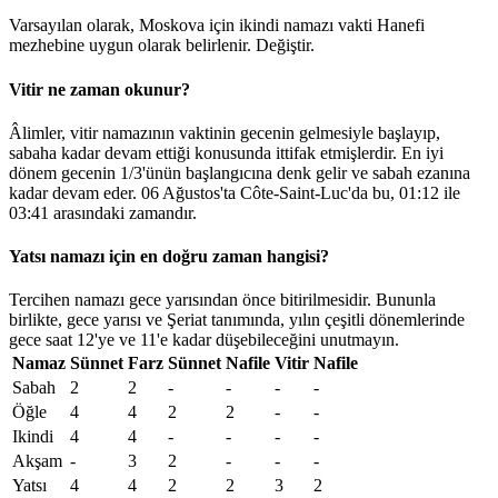
Varsayılan olarak, Moskova için ikindi namazı vakti Hanefi
mezhebine uygun olarak belirlenir.
Değiştir
.
Vitir ne zaman okunur?
Âlimler, vitir namazının vaktinin gecenin gelmesiyle başlayıp,
sabaha kadar devam ettiği konusunda ittifak etmişlerdir. En iyi
dönem gecenin 1/3'ünün başlangıcına denk gelir ve sabah ezanına
kadar devam eder. 06 Ağustos'ta Côte-Saint-Luc'da bu,
01:12
ile
03:41
arasındaki zamandır.
Yatsı namazı için en doğru zaman hangisi?
Tercihen namazı gece yarısından önce bitirilmesidir. Bununla
birlikte, gece yarısı ve Şeriat tanımında, yılın çeşitli dönemlerinde
gece saat 12'ye ve 11'e kadar düşebileceğini unutmayın.
Namaz
Sünnet
Farz
Sünnet
Nafile
Vitir
Nafile
Sabah
2
2
-
-
-
-
Öğle
4
4
2
2
-
-
Ikindi
4
4
-
-
-
-
Akşam
-
3
2
-
-
-
Yatsı
4
4
2
2
3
2