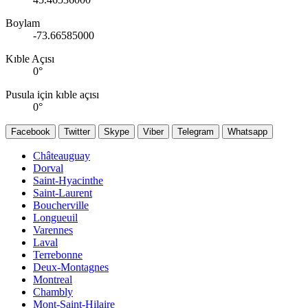
Boylam
-73.66585000
Kıble Açısı
0
°
Pusula için kıble açısı
0
°
Facebook
Twitter
Skype
Viber
Telegram
Whatsapp
Châteauguay
Dorval
Saint-Hyacinthe
Saint-Laurent
Boucherville
Longueuil
Varennes
Laval
Terrebonne
Deux-Montagnes
Montreal
Chambly
Mont-Saint-Hilaire