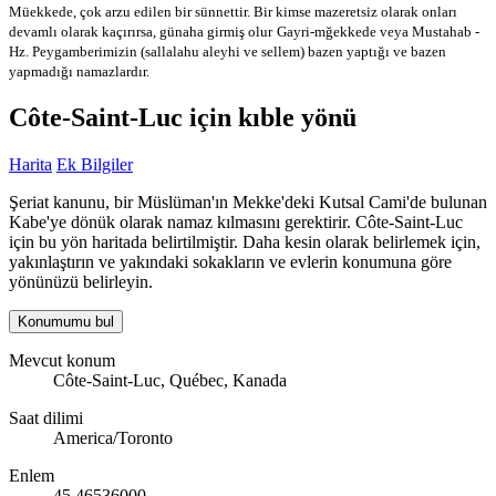
Müekkede, çok arzu edilen bir sünnettir. Bir kimse mazeretsiz olarak onları
devamlı olarak kaçırırsa, günaha girmiş olur
Gayri-mğekkede veya Mustahab -
Hz. Peygamberimizin (sallalahu aleyhi ve sellem) bazen yaptığı ve bazen
yapmadığı namazlardır.
Côte-Saint-Luc için kıble yönü
Harita
Ek Bilgiler
Şeriat kanunu, bir Müslüman'ın Mekke'deki Kutsal Cami'de bulunan
Kabe'ye dönük olarak namaz kılmasını gerektirir. Côte-Saint-Luc
için bu yön haritada belirtilmiştir. Daha kesin olarak belirlemek için,
yakınlaştırın ve yakındaki sokakların ve evlerin konumuna göre
yönünüzü belirleyin.
Konumumu bul
Mevcut konum
Côte-Saint-Luc, Québec, Kanada
Saat dilimi
America/Toronto
Enlem
45.46536000