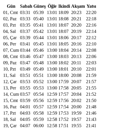
Gün
Sabah
Güneş
Öğle
Ikindi
Akşam
Yatsı
01, Cmt
03:31
05:39
13:01
18:09
20:23
22:20
02, Paz
03:33
05:40
13:01
18:08
20:21
22:18
03, Pzt
03:35
05:41
13:01
18:07
20:20
22:16
04, Sal
03:37
05:42
13:01
18:07
20:19
22:14
05, Çar
03:39
05:44
13:01
18:06
20:17
22:12
06, Per
03:41
05:45
13:01
18:05
20:16
22:10
07, Cum
03:44
05:46
13:00
18:04
20:14
22:08
08, Cmt
03:46
05:47
13:00
18:03
20:13
22:06
09, Paz
03:47
05:48
13:00
18:02
20:11
22:03
10, Pzt
03:49
05:49
13:00
18:01
20:10
22:01
11, Sal
03:51
05:51
13:00
18:00
20:08
21:59
12, Çar
03:53
05:52
13:00
17:59
20:07
21:57
13, Per
03:55
05:53
13:00
17:58
20:05
21:55
14, Cum
03:57
05:54
12:59
17:57
20:04
21:52
15, Cmt
03:59
05:56
12:59
17:56
20:02
21:50
16, Paz
04:01
05:57
12:59
17:54
20:00
21:48
17, Pzt
04:03
05:58
12:59
17:53
19:59
21:46
18, Sal
04:05
05:59
12:58
17:52
19:57
21:43
19, Çar
04:07
06:00
12:58
17:51
19:55
21:41