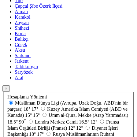
Tüp
Çapçal Şibe Özerk İlçesi
Almatı
Karakol
Zaysan
Shihezi
Korla
Balıkçı
Çöçek
Aksu
Sarkand
Jarkent
Taldıkorgan
Saryözek
Aral
×
Hesaplama Yöntemi
Müslüman Dünya Ligi (Avrupa, Uzak Doğu, ABD'nin bir
parçası)
18°
17°
Kuzey Amerika İslam Cemiyeti (ABD ve
Kanada)
15°
15°
Umm al-Qura, Mekke (Arap Yarımadası)
*
18.5°
90
Londra Merkez Camii
16.5°
12°
Fransa
İslam Örgütleri Birliği (Fransa)
12°
12°
Diyanet İşleri
Başkanlığı
18°
17°
Rusya Müslümanlarının Ruhani