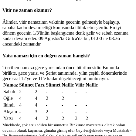
Vitir ne zaman okunur?
Âlimler, vitir namazının vaktinin gecenin gelmesiyle başlayıp,
sabaha kadar devam ettiği konusunda ittifak etmişlerdir. En iyi
dönem gecenin 1/3'ünün başlangıcına denk gelir ve sabah ezanına
kadar devam eder. 09 Ağustos'ta Gulca'da bu,
01:00
ile
03:36
arasındaki zamandır.
Yatsı namazı için en doğru zaman hangisi?
Tercihen namazı gece yarısından önce bitirilmesidir. Bununla
birlikte, gece yarısı ve Şeriat tanımında, yılın çeşitli dönemlerinde
gece saat 12'ye ve 11'e kadar düşebileceğini unutmayın.
Namaz
Sünnet
Farz
Sünnet
Nafile
Vitir
Nafile
Sabah
2
2
-
-
-
-
Öğle
4
4
2
2
-
-
Ikindi
4
4
-
-
-
-
Akşam
-
3
2
-
-
-
Yatsı
4
4
2
2
3
2
Müekkede, çok arzu edilen bir sünnettir. Bir kimse mazeretsiz olarak onları
devamlı olarak kaçırırsa, günaha girmiş olur
Gayri-mğekkede veya Mustahab -
Hz. Peygamberimizin (sallalahu aleyhi ve sellem) bazen yaptığı ve bazen