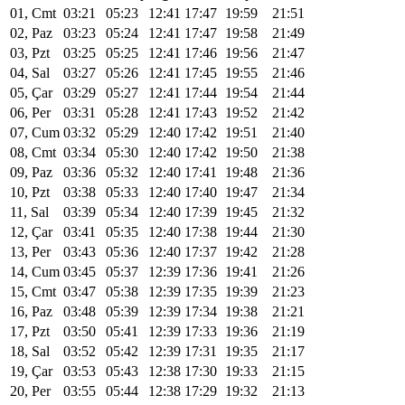
01, Cmt
03:21
05:23
12:41
17:47
19:59
21:51
02, Paz
03:23
05:24
12:41
17:47
19:58
21:49
03, Pzt
03:25
05:25
12:41
17:46
19:56
21:47
04, Sal
03:27
05:26
12:41
17:45
19:55
21:46
05, Çar
03:29
05:27
12:41
17:44
19:54
21:44
06, Per
03:31
05:28
12:41
17:43
19:52
21:42
07, Cum
03:32
05:29
12:40
17:42
19:51
21:40
08, Cmt
03:34
05:30
12:40
17:42
19:50
21:38
09, Paz
03:36
05:32
12:40
17:41
19:48
21:36
10, Pzt
03:38
05:33
12:40
17:40
19:47
21:34
11, Sal
03:39
05:34
12:40
17:39
19:45
21:32
12, Çar
03:41
05:35
12:40
17:38
19:44
21:30
13, Per
03:43
05:36
12:40
17:37
19:42
21:28
14, Cum
03:45
05:37
12:39
17:36
19:41
21:26
15, Cmt
03:47
05:38
12:39
17:35
19:39
21:23
16, Paz
03:48
05:39
12:39
17:34
19:38
21:21
17, Pzt
03:50
05:41
12:39
17:33
19:36
21:19
18, Sal
03:52
05:42
12:39
17:31
19:35
21:17
19, Çar
03:53
05:43
12:38
17:30
19:33
21:15
20, Per
03:55
05:44
12:38
17:29
19:32
21:13