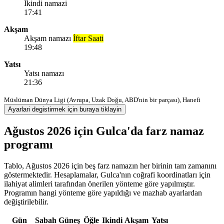
Ikindi namazi
17:41
Akşam
Akşam namazı
İftar Saati
19:48
Yatsı
Yatsı namazı
21:36
Müslüman Dünya Ligi (Avrupa, Uzak Doğu, ABD'nin bir parçası), Hanefi
Ayarlari degistirmek için buraya tiklayin
Ağustos 2026 için Gulca'da farz namaz
programı
Tablo, Ağustos 2026 için beş farz namazın her birinin tam zamanını
göstermektedir. Hesaplamalar, Gulca'nın coğrafi koordinatları için
ilahiyat alimleri tarafından önerilen yönteme göre yapılmıştır.
Programın hangi yönteme göre yapıldığı ve mazhab ayarlardan
değiştirilebilir.
Gün
Sabah
Güneş
Öğle
Ikindi
Akşam
Yatsı