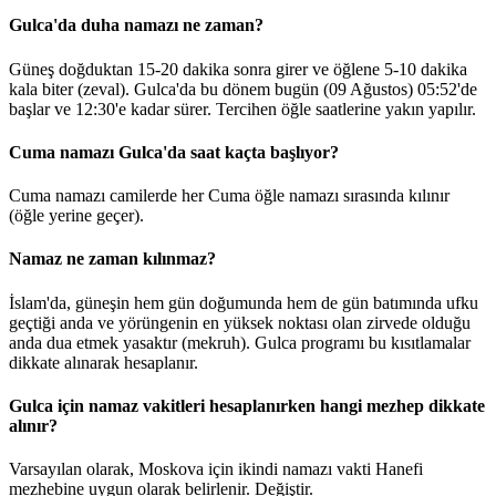
Gulca'da duha namazı ne zaman?
Güneş doğduktan 15-20 dakika sonra girer ve öğlene 5-10 dakika
kala biter (zeval). Gulca'da bu dönem bugün (09 Ağustos)
05:52
'de
başlar ve
12:30
'e kadar sürer. Tercihen öğle saatlerine yakın yapılır.
Cuma namazı Gulca'da saat kaçta başlıyor?
Cuma namazı camilerde her Cuma öğle namazı sırasında kılınır
(öğle yerine geçer).
Namaz ne zaman kılınmaz?
İslam'da, güneşin hem gün doğumunda hem de gün batımında ufku
geçtiği anda ve yörüngenin en yüksek noktası olan zirvede olduğu
anda dua etmek yasaktır (mekruh). Gulca programı bu kısıtlamalar
dikkate alınarak hesaplanır.
Gulca için namaz vakitleri hesaplanırken hangi mezhep dikkate
alınır?
Varsayılan olarak, Moskova için ikindi namazı vakti Hanefi
mezhebine uygun olarak belirlenir.
Değiştir
.