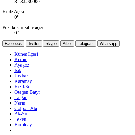
81.33299000
Kıble Açısı
0
°
Pusula için kıble açısı
0
°
Facebook
Twitter
Skype
Viber
Telegram
Whatsapp
Künes İlçesi
Kemin
Ayagoz
Isık
Urzhar
Karamay
Kızıl-Su
Otegen Batyr
Talgar
Narın
Çolpon-Ata
Ak-Su
Tekeli
Boralday