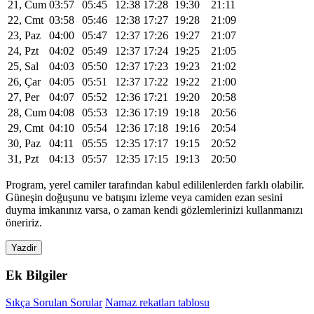
21, Cum
03:57
05:45
12:38
17:28
19:30
21:11
22, Cmt
03:58
05:46
12:38
17:27
19:28
21:09
23, Paz
04:00
05:47
12:37
17:26
19:27
21:07
24, Pzt
04:02
05:49
12:37
17:24
19:25
21:05
25, Sal
04:03
05:50
12:37
17:23
19:23
21:02
26, Çar
04:05
05:51
12:37
17:22
19:22
21:00
27, Per
04:07
05:52
12:36
17:21
19:20
20:58
28, Cum
04:08
05:53
12:36
17:19
19:18
20:56
29, Cmt
04:10
05:54
12:36
17:18
19:16
20:54
30, Paz
04:11
05:55
12:35
17:17
19:15
20:52
31, Pzt
04:13
05:57
12:35
17:15
19:13
20:50
Program, yerel camiler tarafından kabul edililenlerden farklı olabilir.
Güneşin doğuşunu ve batışını izleme veya camiden ezan sesini
duyma imkanınız varsa, o zaman kendi gözlemlerinizi kullanmanızı
öneririz.
Yazdir
Ek Bilgiler
Sıkça Sorulan Sorular
Namaz rekatları tablosu