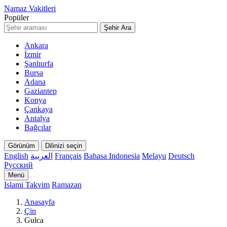
Namaz Vakitleri
Popüler
Şehir Ara
Ankara
İzmir
Şanlıurfa
Bursa
Adana
Gaziantep
Konya
Çankaya
Antalya
Bağcılar
Görünüm
Dilinizi seçin
English
العربية
Français
Bahasa Indonesia
Melayu
Deutsch
Русский
Menü
Islami Takvim
Ramazan
Anasayfa
Çin
Gulca