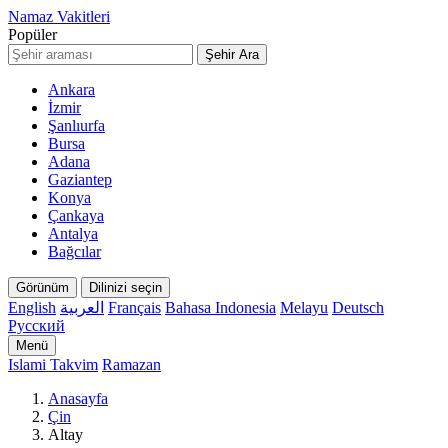
Namaz Vakitleri
Popüler
Şehir Ara
Ankara
İzmir
Şanlıurfa
Bursa
Adana
Gaziantep
Konya
Çankaya
Antalya
Bağcılar
Görünüm
Dilinizi seçin
English
العربية
Français
Bahasa Indonesia
Melayu
Deutsch
Русский
Menü
Islami Takvim
Ramazan
Anasayfa
Çin
Altay