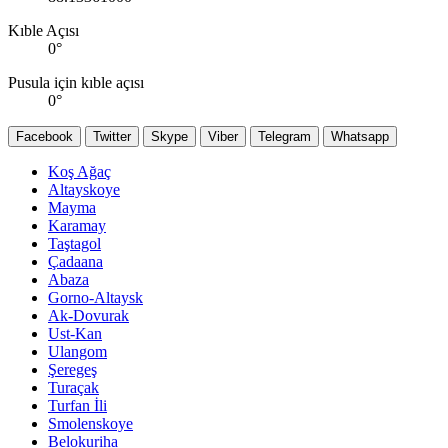
Kıble Açısı
0
°
Pusula için kıble açısı
0
°
Facebook
Twitter
Skype
Viber
Telegram
Whatsapp
Koş Ağaç
Altayskoye
Mayma
Karamay
Taştagol
Çadaana
Abaza
Gorno-Altaysk
Ak-Dovurak
Ust-Kan
Ulangom
Şeregeş
Turaçak
Turfan İli
Smolenskoye
Belokuriha