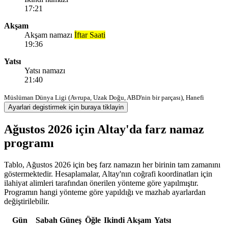
17:21
Akşam
Akşam namazı
İftar Saati
19:36
Yatsı
Yatsı namazı
21:40
Müslüman Dünya Ligi (Avrupa, Uzak Doğu, ABD'nin bir parçası), Hanefi
Ayarlari degistirmek için buraya tiklayin
Ağustos 2026 için Altay'da farz namaz
programı
Tablo, Ağustos 2026 için beş farz namazın her birinin tam zamanını
göstermektedir. Hesaplamalar, Altay'nın coğrafi koordinatları için
ilahiyat alimleri tarafından önerilen yönteme göre yapılmıştır.
Programın hangi yönteme göre yapıldığı ve mazhab ayarlardan
değiştirilebilir.
Gün
Sabah
Güneş
Öğle
Ikindi
Akşam
Yatsı