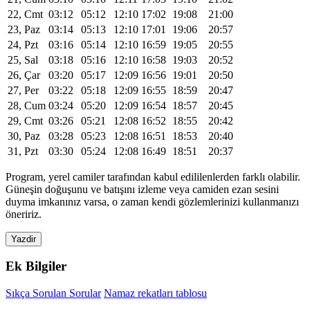
22, Cmt
03:12
05:12
12:10
17:02
19:08
21:00
23, Paz
03:14
05:13
12:10
17:01
19:06
20:57
24, Pzt
03:16
05:14
12:10
16:59
19:05
20:55
25, Sal
03:18
05:16
12:10
16:58
19:03
20:52
26, Çar
03:20
05:17
12:09
16:56
19:01
20:50
27, Per
03:22
05:18
12:09
16:55
18:59
20:47
28, Cum
03:24
05:20
12:09
16:54
18:57
20:45
29, Cmt
03:26
05:21
12:08
16:52
18:55
20:42
30, Paz
03:28
05:23
12:08
16:51
18:53
20:40
31, Pzt
03:30
05:24
12:08
16:49
18:51
20:37
Program, yerel camiler tarafından kabul edililenlerden farklı olabilir.
Güneşin doğuşunu ve batışını izleme veya camiden ezan sesini
duyma imkanınız varsa, o zaman kendi gözlemlerinizi kullanmanızı
öneririz.
Yazdir
Ek Bilgiler
Sıkça Sorulan Sorular
Namaz rekatları tablosu