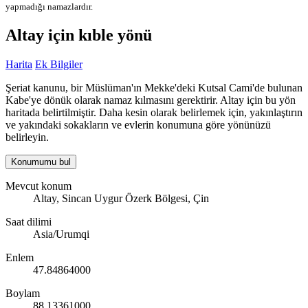
yapmadığı namazlardır.
Altay için kıble yönü
Harita
Ek Bilgiler
Şeriat kanunu, bir Müslüman'ın Mekke'deki Kutsal Cami'de bulunan
Kabe'ye dönük olarak namaz kılmasını gerektirir. Altay için bu yön
haritada belirtilmiştir. Daha kesin olarak belirlemek için, yakınlaştırın
ve yakındaki sokakların ve evlerin konumuna göre yönünüzü
belirleyin.
Konumumu bul
Mevcut konum
Altay, Sincan Uygur Özerk Bölgesi, Çin
Saat dilimi
Asia/Urumqi
Enlem
47.84864000
Boylam
88.13361000