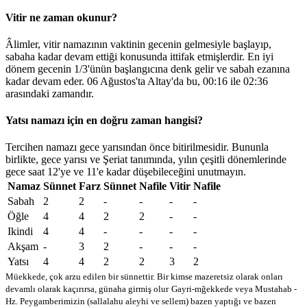
Vitir ne zaman okunur?
Âlimler, vitir namazının vaktinin gecenin gelmesiyle başlayıp,
sabaha kadar devam ettiği konusunda ittifak etmişlerdir. En iyi
dönem gecenin 1/3'ünün başlangıcına denk gelir ve sabah ezanına
kadar devam eder. 06 Ağustos'ta Altay'da bu,
00:16
ile
02:36
arasındaki zamandır.
Yatsı namazı için en doğru zaman hangisi?
Tercihen namazı gece yarısından önce bitirilmesidir. Bununla
birlikte, gece yarısı ve Şeriat tanımında, yılın çeşitli dönemlerinde
gece saat 12'ye ve 11'e kadar düşebileceğini unutmayın.
Namaz
Sünnet
Farz
Sünnet
Nafile
Vitir
Nafile
Sabah
2
2
-
-
-
-
Öğle
4
4
2
2
-
-
Ikindi
4
4
-
-
-
-
Akşam
-
3
2
-
-
-
Yatsı
4
4
2
2
3
2
Müekkede, çok arzu edilen bir sünnettir. Bir kimse mazeretsiz olarak onları
devamlı olarak kaçırırsa, günaha girmiş olur
Gayri-mğekkede veya Mustahab -
Hz. Peygamberimizin (sallalahu aleyhi ve sellem) bazen yaptığı ve bazen