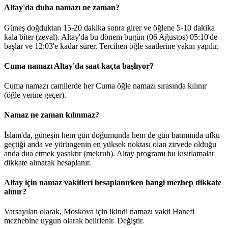
Altay'da duha namazı ne zaman?
Güneş doğduktan 15-20 dakika sonra girer ve öğlene 5-10 dakika
kala biter (zeval). Altay'da bu dönem bugün (06 Ağustos)
05:10
'de
başlar ve
12:03
'e kadar sürer. Tercihen öğle saatlerine yakın yapılır.
Cuma namazı Altay'da saat kaçta başlıyor?
Cuma namazı camilerde her Cuma öğle namazı sırasında kılınır
(öğle yerine geçer).
Namaz ne zaman kılınmaz?
İslam'da, güneşin hem gün doğumunda hem de gün batımında ufku
geçtiği anda ve yörüngenin en yüksek noktası olan zirvede olduğu
anda dua etmek yasaktır (mekruh). Altay programı bu kısıtlamalar
dikkate alınarak hesaplanır.
Altay için namaz vakitleri hesaplanırken hangi mezhep dikkate
alınır?
Varsayılan olarak, Moskova için ikindi namazı vakti Hanefi
mezhebine uygun olarak belirlenir.
Değiştir
.