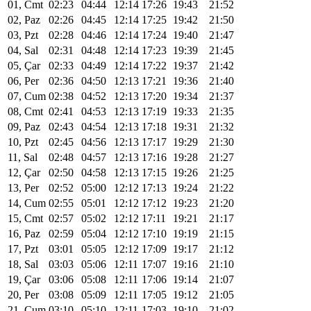
01, Cmt
02:23
04:44
12:14
17:26
19:43
21:52
02, Paz
02:26
04:45
12:14
17:25
19:42
21:50
03, Pzt
02:28
04:46
12:14
17:24
19:40
21:47
04, Sal
02:31
04:48
12:14
17:23
19:39
21:45
05, Çar
02:33
04:49
12:14
17:22
19:37
21:42
06, Per
02:36
04:50
12:13
17:21
19:36
21:40
07, Cum
02:38
04:52
12:13
17:20
19:34
21:37
08, Cmt
02:41
04:53
12:13
17:19
19:33
21:35
09, Paz
02:43
04:54
12:13
17:18
19:31
21:32
10, Pzt
02:45
04:56
12:13
17:17
19:29
21:30
11, Sal
02:48
04:57
12:13
17:16
19:28
21:27
12, Çar
02:50
04:58
12:13
17:15
19:26
21:25
13, Per
02:52
05:00
12:12
17:13
19:24
21:22
14, Cum
02:55
05:01
12:12
17:12
19:23
21:20
15, Cmt
02:57
05:02
12:12
17:11
19:21
21:17
16, Paz
02:59
05:04
12:12
17:10
19:19
21:15
17, Pzt
03:01
05:05
12:12
17:09
19:17
21:12
18, Sal
03:03
05:06
12:11
17:07
19:16
21:10
19, Çar
03:06
05:08
12:11
17:06
19:14
21:07
20, Per
03:08
05:09
12:11
17:05
19:12
21:05
21, Cum
03:10
05:10
12:11
17:03
19:10
21:02