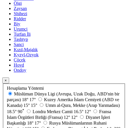
Ölgi
Zaysan
Shihezi
Ridder
Biy
Urumçi
Turfan İli
Tashtyp
Sanci
Kızıl-Majalık
Kyzyl-Ozyok
Çöçek
Hovd
Ondoy
×
Hesaplama Yöntemi
Müslüman Dünya Ligi (Avrupa, Uzak Doğu, ABD'nin bir
parçası)
18°
17°
Kuzey Amerika İslam Cemiyeti (ABD ve
Kanada)
15°
15°
Umm al-Qura, Mekke (Arap Yarımadası)
*
18.5°
90
Londra Merkez Camii
16.5°
12°
Fransa
İslam Örgütleri Birliği (Fransa)
12°
12°
Diyanet İşleri
Başkanlığı
18°
17°
Rusya Müslümanlarının Ruhani