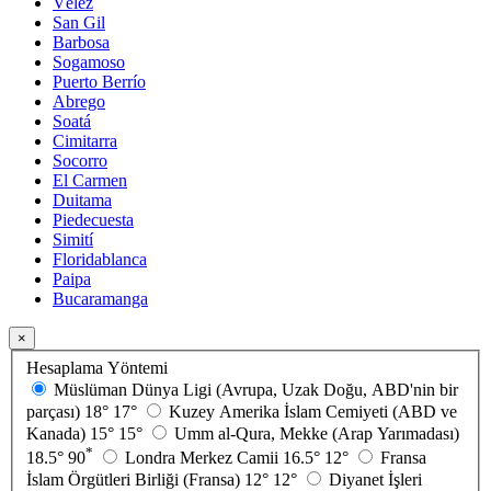
Vélez
San Gil
Barbosa
Sogamoso
Puerto Berrío
Abrego
Soatá
Cimitarra
Socorro
El Carmen
Duitama
Piedecuesta
Simití
Floridablanca
Paipa
Bucaramanga
×
Hesaplama Yöntemi
Müslüman Dünya Ligi (Avrupa, Uzak Doğu, ABD'nin bir
parçası)
18°
17°
Kuzey Amerika İslam Cemiyeti (ABD ve
Kanada)
15°
15°
Umm al-Qura, Mekke (Arap Yarımadası)
*
18.5°
90
Londra Merkez Camii
16.5°
12°
Fransa
İslam Örgütleri Birliği (Fransa)
12°
12°
Diyanet İşleri