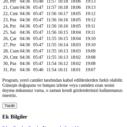
20, Per
04:36
05:48
11:57
16:18
18:06
19:13
21, Cum
04:36
05:47
11:57
16:18
18:06
19:13
22, Cmt
04:36
05:47
11:56
16:17
18:05
19:12
23, Paz
04:36
05:47
11:56
16:16
18:05
19:12
24, Pzt
04:36
05:47
11:56
16:16
18:05
19:11
25, Sal
04:36
05:47
11:56
16:15
18:04
19:11
26, Çar
04:36
05:47
11:55
16:15
18:04
19:10
27, Per
04:36
05:47
11:55
16:14
18:03
19:10
28, Cum
04:36
05:47
11:55
16:13
18:03
19:09
29, Cmt
04:36
05:47
11:55
16:13
18:02
19:08
30, Paz
04:36
05:47
11:54
16:12
18:02
19:08
31, Pzt
04:36
05:46
11:54
16:11
18:01
19:07
Program, yerel camiler tarafından kabul edililenlerden farklı olabilir.
Güneşin doğuşunu ve batışını izleme veya camiden ezan sesini
duyma imkanınız varsa, o zaman kendi gözlemlerinizi kullanmanızı
öneririz.
Yazdir
Ek Bilgiler