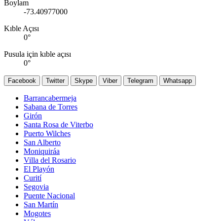
Boylam
-73.40977000
Kıble Açısı
0
°
Pusula için kıble açısı
0
°
Facebook
Twitter
Skype
Viber
Telegram
Whatsapp
Barrancabermeja
Sabana de Torres
Girón
Santa Rosa de Viterbo
Puerto Wilches
San Alberto
Moniquiráa
Villa del Rosario
El Playón
Curití
Segovia
Puente Nacional
San Martín
Mogotes