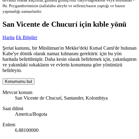
devamlı olarak kaçırırsa, günaha girmiş olur
Gayri-mğekkede veya Mustahab -
Hz. Peygamberimizin (sallalahu aleyhi ve sellem) bazen yaptığı ve bazen
yapmadığı namazlardır.
San Vicente de Chucurí için kıble yönü
Harita
Ek Bilgiler
Şeriat kanunu, bir Müslüman'ın Mekke'deki Kutsal Cami'de bulunan
Kabe'ye dönük olarak namaz kılmasını gerektirir. için bu yön
haritada belirtilmiştir. Daha kesin olarak belirlemek için, yakınlaştırın
ve yakındaki sokakların ve evlerin konumuna göre yönünüzü
belirleyin.
Konumumu bul
Mevcut konum
San Vicente de Chucurí, Santander, Kolombiya
Saat dilimi
America/Bogota
Enlem
6.88100000