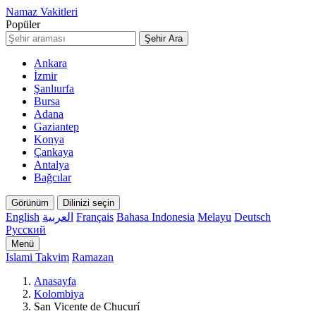
Namaz Vakitleri
Popüler
Şehir Ara
Ankara
İzmir
Şanlıurfa
Bursa
Adana
Gaziantep
Konya
Çankaya
Antalya
Bağcılar
Görünüm
Dilinizi seçin
English
العربية
Français
Bahasa Indonesia
Melayu
Deutsch
Русский
Menü
Islami Takvim
Ramazan
Anasayfa
Kolombiya
San Vicente de Chucurí