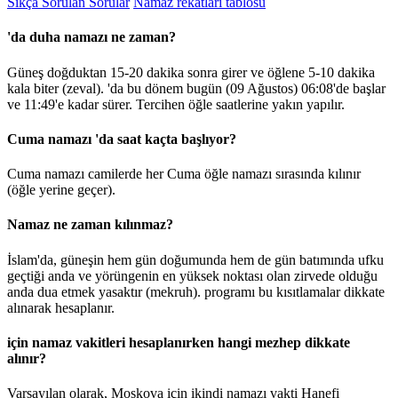
Sıkça Sorulan Sorular
Namaz rekatları tablosu
'da duha namazı ne zaman?
Güneş doğduktan 15-20 dakika sonra girer ve öğlene 5-10 dakika
kala biter (zeval). 'da bu dönem bugün (09 Ağustos)
06:08
'de başlar
ve
11:49
'e kadar sürer. Tercihen öğle saatlerine yakın yapılır.
Cuma namazı 'da saat kaçta başlıyor?
Cuma namazı camilerde her Cuma öğle namazı sırasında kılınır
(öğle yerine geçer).
Namaz ne zaman kılınmaz?
İslam'da, güneşin hem gün doğumunda hem de gün batımında ufku
geçtiği anda ve yörüngenin en yüksek noktası olan zirvede olduğu
anda dua etmek yasaktır (mekruh). programı bu kısıtlamalar dikkate
alınarak hesaplanır.
için namaz vakitleri hesaplanırken hangi mezhep dikkate
alınır?
Varsayılan olarak, Moskova için ikindi namazı vakti Hanefi