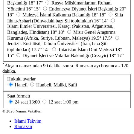
Başkanlığı
18°
17°
Rusya Müslümanlarının Ruhani
Yönetimi
16°
15°
Endonezya Diyanet İşleri Başkanlığı
20°
18°
Malezya İslami Kalkınma Bakanlığı
18°
18°
Shia
Ithna-Ashari (Dünyadaki bazı Şii topluluklar)
16°
14°
İslami İlimler Üniversitesi, Karaçi (Pakistan, Afganistan,
Bangladeş, Hindistan)
18°
18°
Mısır Genel Araştırma
Kurumu (Afrika, Suriye, Lübnan, Malezya)
19.5°
17.5°
Jeofizik Enstitüsü, Tahran Üniversitesi (İran, bazı Şii
toplulukları)
17.7°
14°
Tataristan İslam Dini Merkezi
18°
15°
Diyanet İşleri ve Vakıflar Bakanlığı (Cezayir)
18°
17°
*
Akşam namazından 90 dakika sonra. Ramazan ayı boyunca - 120
dakika.
Hukuki ayarlar
Hanefi
Hanbeli, Maliki, Safii
Saat formatı
24 saat
13:00
12 saat
1:00 pm
©
2026
Namaz Vakitleri
Islami Takvim
Ramazan