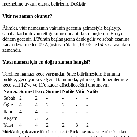
mezhebine uygun olarak belirlenir.
Değiştir
.
Vitir ne zaman okunur?
Âlimler, vitir namazının vaktinin gecenin gelmesiyle başlayıp,
sabaha kadar devam ettiği konusunda ittifak etmişlerdir. En iyi
dönem gecenin 1/3'ünün başlangıcına denk gelir ve sabah ezanına
kadar devam eder. 09 Ağustos'ta 'da bu,
01:06
ile
04:35
arasındaki
zamandır.
Yatsı namazı için en doğru zaman hangisi?
Tercihen namazı gece yarısından önce bitirilmesidir. Bununla
birlikte, gece yarısı ve Şeriat tanımında, yılın çeşitli dönemlerinde
gece saat 12'ye ve 11'e kadar düşebileceğini unutmayın.
Namaz
Sünnet
Farz
Sünnet
Nafile
Vitir
Nafile
Sabah
2
2
-
-
-
-
Öğle
4
4
2
2
-
-
Ikindi
4
4
-
-
-
-
Akşam
-
3
2
-
-
-
Yatsı
4
4
2
2
3
2
Müekkede, çok arzu edilen bir sünnettir. Bir kimse mazeretsiz olarak onları