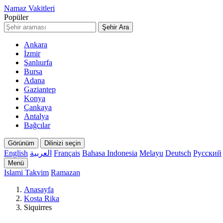
Namaz Vakitleri
Popüler
Şehir Ara
Ankara
İzmir
Şanlıurfa
Bursa
Adana
Gaziantep
Konya
Çankaya
Antalya
Bağcılar
Görünüm
Dilinizi seçin
English
العربية
Français
Bahasa Indonesia
Melayu
Deutsch
Русский
Menü
Islami Takvim
Ramazan
Anasayfa
Kosta Rika
Siquirres