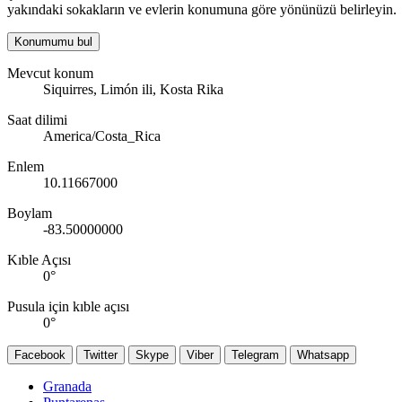
yakındaki sokakların ve evlerin konumuna göre yönünüzü belirleyin.
Konumumu bul
Mevcut konum
Siquirres, Limón ili, Kosta Rika
Saat dilimi
America/Costa_Rica
Enlem
10.11667000
Boylam
-83.50000000
Kıble Açısı
0
°
Pusula için kıble açısı
0
°
Facebook
Twitter
Skype
Viber
Telegram
Whatsapp
Granada