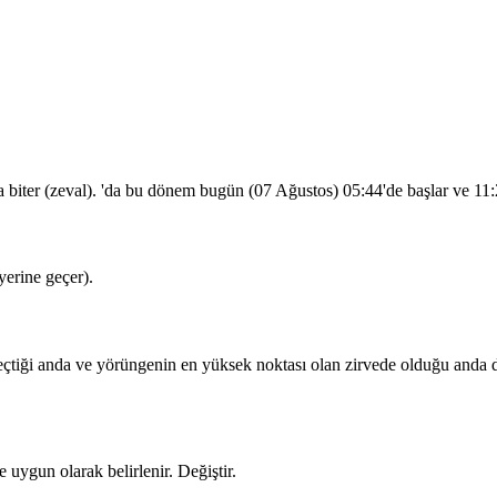
a biter (zeval). 'da bu dönem bugün (07 Ağustos)
05:44
'de başlar ve
11:
erine geçer).
iği anda ve yörüngenin en yüksek noktası olan zirvede olduğu anda dua
 uygun olarak belirlenir.
Değiştir
.