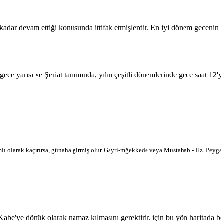
 kadar devam ettiği konusunda ittifak etmişlerdir. En iyi dönem geceni
 gece yarısı ve Şeriat tanımında, yılın çeşitli dönemlerinde gece saat 12
lı olarak kaçırırsa, günaha girmiş olur
Gayri-mğekkede veya Mustahab - Hz. Peygam
'ye dönük olarak namaz kılmasını gerektirir. için bu yön haritada belir