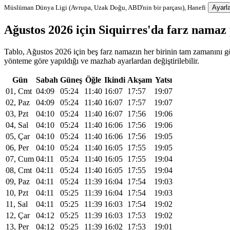
Müslüman Dünya Ligi (Avrupa, Uzak Doğu, ABD'nin bir parçası), Hanefi
Ayarla
Ağustos 2026 için Siquirres'da farz nama
Tablo, Ağustos 2026 için beş farz namazın her birinin tam zamanını gös
yönteme göre yapıldığı ve mazhab ayarlardan değiştirilebilir.
Gün
Sabah
Güneş
Öğle
Ikindi
Akşam
Yatsı
01, Cmt
04:09
05:24
11:40
16:07
17:57
19:07
02, Paz
04:09
05:24
11:40
16:07
17:57
19:07
03, Pzt
04:10
05:24
11:40
16:07
17:56
19:06
04, Sal
04:10
05:24
11:40
16:06
17:56
19:06
05, Çar
04:10
05:24
11:40
16:06
17:56
19:05
06, Per
04:10
05:24
11:40
16:05
17:55
19:05
07, Cum
04:11
05:24
11:40
16:05
17:55
19:04
08, Cmt
04:11
05:24
11:40
16:05
17:55
19:04
09, Paz
04:11
05:24
11:39
16:04
17:54
19:03
10, Pzt
04:11
05:25
11:39
16:04
17:54
19:03
11, Sal
04:11
05:25
11:39
16:03
17:54
19:02
12, Çar
04:12
05:25
11:39
16:03
17:53
19:02
13, Per
04:12
05:25
11:39
16:02
17:53
19:01