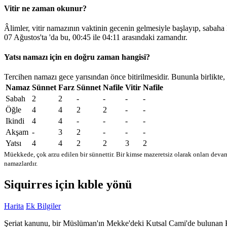
Vitir ne zaman okunur?
Âlimler, vitir namazının vaktinin gecenin gelmesiyle başlayıp, sabaha
07 Ağustos'ta 'da bu,
00:45
ile
04:11
arasındaki zamandır.
Yatsı namazı için en doğru zaman hangisi?
Tercihen namazı gece yarısından önce bitirilmesidir. Bununla birlikte,
Namaz
Sünnet
Farz
Sünnet
Nafile
Vitir
Nafile
Sabah
2
2
-
-
-
-
Öğle
4
4
2
2
-
-
Ikindi
4
4
-
-
-
-
Akşam
-
3
2
-
-
-
Yatsı
4
4
2
2
3
2
Müekkede, çok arzu edilen bir sünnettir. Bir kimse mazeretsiz olarak onları devam
namazlardır.
Siquirres için kıble yönü
Harita
Ek Bilgiler
Şeriat kanunu, bir Müslüman'ın Mekke'deki Kutsal Cami'de bulunan Kabe