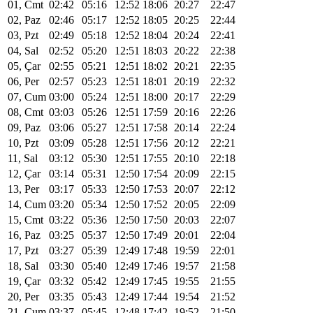
01, Cmt
02:42
05:16
12:52
18:06
20:27
22:47
02, Paz
02:46
05:17
12:52
18:05
20:25
22:44
03, Pzt
02:49
05:18
12:52
18:04
20:24
22:41
04, Sal
02:52
05:20
12:51
18:03
20:22
22:38
05, Çar
02:55
05:21
12:51
18:02
20:21
22:35
06, Per
02:57
05:23
12:51
18:01
20:19
22:32
07, Cum
03:00
05:24
12:51
18:00
20:17
22:29
08, Cmt
03:03
05:26
12:51
17:59
20:16
22:26
09, Paz
03:06
05:27
12:51
17:58
20:14
22:24
10, Pzt
03:09
05:28
12:51
17:56
20:12
22:21
11, Sal
03:12
05:30
12:51
17:55
20:10
22:18
12, Çar
03:14
05:31
12:50
17:54
20:09
22:15
13, Per
03:17
05:33
12:50
17:53
20:07
22:12
14, Cum
03:20
05:34
12:50
17:52
20:05
22:09
15, Cmt
03:22
05:36
12:50
17:50
20:03
22:07
16, Paz
03:25
05:37
12:50
17:49
20:01
22:04
17, Pzt
03:27
05:39
12:49
17:48
19:59
22:01
18, Sal
03:30
05:40
12:49
17:46
19:57
21:58
19, Çar
03:32
05:42
12:49
17:45
19:55
21:55
20, Per
03:35
05:43
12:49
17:44
19:54
21:52
21, Cum
03:37
05:45
12:48
17:42
19:52
21:50