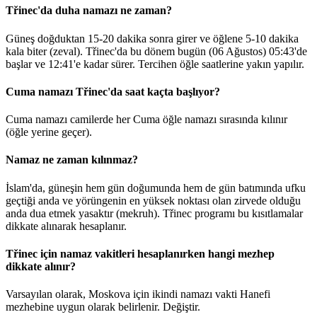
Třinec'da duha namazı ne zaman?
Güneş doğduktan 15-20 dakika sonra girer ve öğlene 5-10 dakika
kala biter (zeval). Třinec'da bu dönem bugün (06 Ağustos)
05:43
'de
başlar ve
12:41
'e kadar sürer. Tercihen öğle saatlerine yakın yapılır.
Cuma namazı Třinec'da saat kaçta başlıyor?
Cuma namazı camilerde her Cuma öğle namazı sırasında kılınır
(öğle yerine geçer).
Namaz ne zaman kılınmaz?
İslam'da, güneşin hem gün doğumunda hem de gün batımında ufku
geçtiği anda ve yörüngenin en yüksek noktası olan zirvede olduğu
anda dua etmek yasaktır (mekruh). Třinec programı bu kısıtlamalar
dikkate alınarak hesaplanır.
Třinec için namaz vakitleri hesaplanırken hangi mezhep
dikkate alınır?
Varsayılan olarak, Moskova için ikindi namazı vakti Hanefi
mezhebine uygun olarak belirlenir.
Değiştir
.