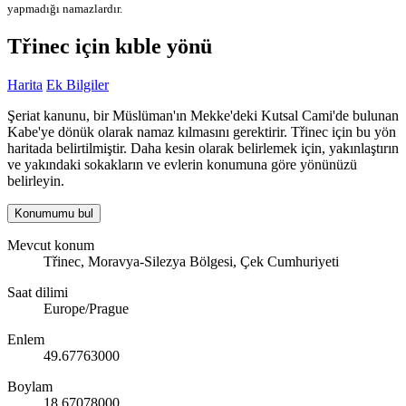
yapmadığı namazlardır.
Třinec için kıble yönü
Harita
Ek Bilgiler
Şeriat kanunu, bir Müslüman'ın Mekke'deki Kutsal Cami'de bulunan
Kabe'ye dönük olarak namaz kılmasını gerektirir. Třinec için bu yön
haritada belirtilmiştir. Daha kesin olarak belirlemek için, yakınlaştırın
ve yakındaki sokakların ve evlerin konumuna göre yönünüzü
belirleyin.
Konumumu bul
Mevcut konum
Třinec, Moravya-Silezya Bölgesi, Çek Cumhuriyeti
Saat dilimi
Europe/Prague
Enlem
49.67763000
Boylam
18.67078000