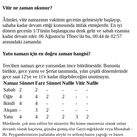
Vitir ne zaman okunur?
Âlimler, vitir namazının vaktinin gecenin gelmesiyle başlayıp,
sabaha kadar devam ettiği konusunda ittifak etmişlerdir. En iyi
dönem gecenin 1/3'ünün başlangıcına denk gelir ve sabah ezanına
kadar devam eder. 06 Ağustos'ta Třinec'da bu,
00:44
ile
02:57
arasındaki zamandır.
Yatsı namazı için en doğru zaman hangisi?
Tercihen namazı gece yarısından önce bitirilmesidir. Bununla
birlikte, gece yarısı ve Şeriat tanımında, yılın çeşitli dönemlerinde
gece saat 12'ye ve 11'e kadar düşebileceğini unutmayın.
Namaz
Sünnet
Farz
Sünnet
Nafile
Vitir
Nafile
Sabah
2
2
-
-
-
-
Öğle
4
4
2
2
-
-
Ikindi
4
4
-
-
-
-
Akşam
-
3
2
-
-
-
Yatsı
4
4
2
2
3
2
Müekkede, çok arzu edilen bir sünnettir. Bir kimse mazeretsiz olarak onları
devamlı olarak kaçırırsa, günaha girmiş olur
Gayri-mğekkede veya Mustahab -
Hz. Peygamberimizin (sallalahu aleyhi ve sellem) bazen yaptığı ve bazen