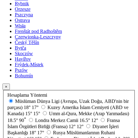
Rybnik
Orzesze
Pszczyna
Ostrava
Wisła
Frenštát pod Radhoštěm
Czerwionka-Leszczyny
Český Těšín
Bytča
Skoczów
Havířov
Frýdek-Místek
Pszów
Bohumín
×
Hesaplama Yöntemi
Müslüman Dünya Ligi (Avrupa, Uzak Doğu, ABD'nin bir
parçası)
18°
17°
Kuzey Amerika İslam Cemiyeti (ABD ve
Kanada)
15°
15°
Umm al-Qura, Mekke (Arap Yarımadası)
*
18.5°
90
Londra Merkez Camii
16.5°
12°
Fransa
İslam Örgütleri Birliği (Fransa)
12°
12°
Diyanet İşleri
Başkanlığı
18°
17°
Rusya Müslümanlarının Ruhani