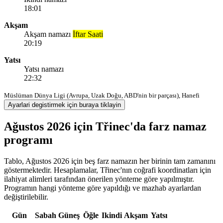
18:01
Akşam
Akşam namazı
İftar Saati
20:19
Yatsı
Yatsı namazı
22:32
Müslüman Dünya Ligi (Avrupa, Uzak Doğu, ABD'nin bir parçası), Hanefi
Ayarlari degistirmek için buraya tiklayin
Ağustos 2026 için Třinec'da farz namaz
programı
Tablo, Ağustos 2026 için beş farz namazın her birinin tam zamanını
göstermektedir. Hesaplamalar, Třinec'nın coğrafi koordinatları için
ilahiyat alimleri tarafından önerilen yönteme göre yapılmıştır.
Programın hangi yönteme göre yapıldığı ve mazhab ayarlardan
değiştirilebilir.
Gün
Sabah
Güneş
Öğle
Ikindi
Akşam
Yatsı