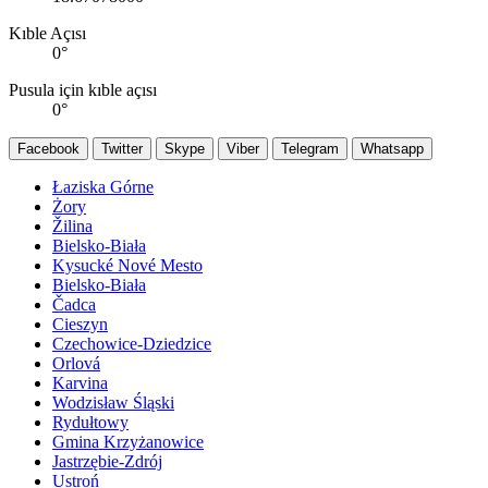
Kıble Açısı
0
°
Pusula için kıble açısı
0
°
Facebook
Twitter
Skype
Viber
Telegram
Whatsapp
Łaziska Górne
Żory
Žilina
Bielsko-Biała
Kysucké Nové Mesto
Bielsko-Biała
Čadca
Cieszyn
Czechowice-Dziedzice
Orlová
Karvina
Wodzisław Śląski
Rydułtowy
Gmina Krzyżanowice
Jastrzębie-Zdrój
Ustroń