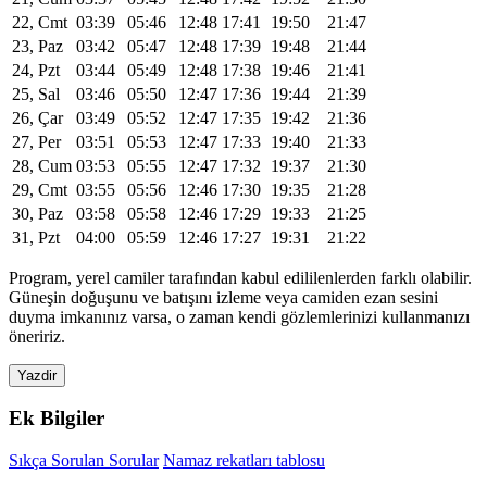
22, Cmt
03:39
05:46
12:48
17:41
19:50
21:47
23, Paz
03:42
05:47
12:48
17:39
19:48
21:44
24, Pzt
03:44
05:49
12:48
17:38
19:46
21:41
25, Sal
03:46
05:50
12:47
17:36
19:44
21:39
26, Çar
03:49
05:52
12:47
17:35
19:42
21:36
27, Per
03:51
05:53
12:47
17:33
19:40
21:33
28, Cum
03:53
05:55
12:47
17:32
19:37
21:30
29, Cmt
03:55
05:56
12:46
17:30
19:35
21:28
30, Paz
03:58
05:58
12:46
17:29
19:33
21:25
31, Pzt
04:00
05:59
12:46
17:27
19:31
21:22
Program, yerel camiler tarafından kabul edililenlerden farklı olabilir.
Güneşin doğuşunu ve batışını izleme veya camiden ezan sesini
duyma imkanınız varsa, o zaman kendi gözlemlerinizi kullanmanızı
öneririz.
Yazdir
Ek Bilgiler
Sıkça Sorulan Sorular
Namaz rekatları tablosu