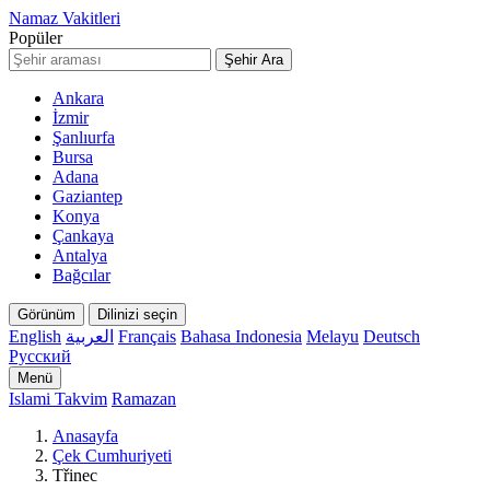
Namaz Vakitleri
Popüler
Şehir Ara
Ankara
İzmir
Şanlıurfa
Bursa
Adana
Gaziantep
Konya
Çankaya
Antalya
Bağcılar
Görünüm
Dilinizi seçin
English
العربية
Français
Bahasa Indonesia
Melayu
Deutsch
Русский
Menü
Islami Takvim
Ramazan
Anasayfa
Çek Cumhuriyeti
Třinec