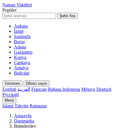
Namaz Vakitleri
Popüler
Şehir Ara
Ankara
İzmir
Şanlıurfa
Bursa
Adana
Gaziantep
Konya
Çankaya
Antalya
Bağcılar
Görünüm
Dilinizi seçin
English
العربية
Français
Bahasa Indonesia
Melayu
Deutsch
Русский
Menü
Islami Takvim
Ramazan
Anasayfa
Danimarka
Brønderslev