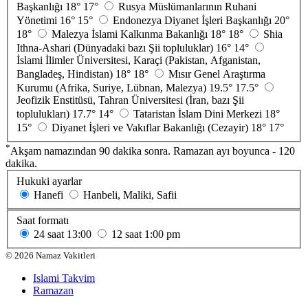
Başkanlığı
18°
17°
Rusya Müslümanlarının Ruhani
Yönetimi
16°
15°
Endonezya Diyanet İşleri Başkanlığı
20°
18°
Malezya İslami Kalkınma Bakanlığı
18°
18°
Shia
Ithna-Ashari (Dünyadaki bazı Şii topluluklar)
16°
14°
İslami İlimler Üniversitesi, Karaçi (Pakistan, Afganistan,
Bangladeş, Hindistan)
18°
18°
Mısır Genel Araştırma
Kurumu (Afrika, Suriye, Lübnan, Malezya)
19.5°
17.5°
Jeofizik Enstitüsü, Tahran Üniversitesi (İran, bazı Şii
toplulukları)
17.7°
14°
Tataristan İslam Dini Merkezi
18°
15°
Diyanet İşleri ve Vakıflar Bakanlığı (Cezayir)
18°
17°
*
Akşam namazından 90 dakika sonra. Ramazan ayı boyunca - 120
dakika.
Hukuki ayarlar
Hanefi
Hanbeli, Maliki, Safii
Saat formatı
24 saat
13:00
12 saat
1:00 pm
©
2026
Namaz Vakitleri
Islami Takvim
Ramazan