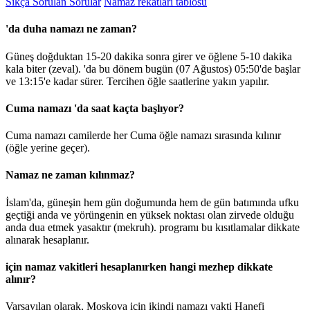
Sıkça Sorulan Sorular
Namaz rekatları tablosu
'da duha namazı ne zaman?
Güneş doğduktan 15-20 dakika sonra girer ve öğlene 5-10 dakika
kala biter (zeval). 'da bu dönem bugün (07 Ağustos)
05:50
'de başlar
ve
13:15
'e kadar sürer. Tercihen öğle saatlerine yakın yapılır.
Cuma namazı 'da saat kaçta başlıyor?
Cuma namazı camilerde her Cuma öğle namazı sırasında kılınır
(öğle yerine geçer).
Namaz ne zaman kılınmaz?
İslam'da, güneşin hem gün doğumunda hem de gün batımında ufku
geçtiği anda ve yörüngenin en yüksek noktası olan zirvede olduğu
anda dua etmek yasaktır (mekruh). programı bu kısıtlamalar dikkate
alınarak hesaplanır.
için namaz vakitleri hesaplanırken hangi mezhep dikkate
alınır?
Varsayılan olarak, Moskova için ikindi namazı vakti Hanefi