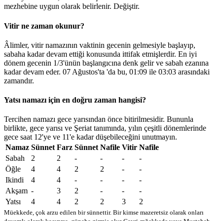
mezhebine uygun olarak belirlenir.
Değiştir
.
Vitir ne zaman okunur?
Âlimler, vitir namazının vaktinin gecenin gelmesiyle başlayıp,
sabaha kadar devam ettiği konusunda ittifak etmişlerdir. En iyi
dönem gecenin 1/3'ünün başlangıcına denk gelir ve sabah ezanına
kadar devam eder. 07 Ağustos'ta 'da bu,
01:09
ile
03:03
arasındaki
zamandır.
Yatsı namazı için en doğru zaman hangisi?
Tercihen namazı gece yarısından önce bitirilmesidir. Bununla
birlikte, gece yarısı ve Şeriat tanımında, yılın çeşitli dönemlerinde
gece saat 12'ye ve 11'e kadar düşebileceğini unutmayın.
Namaz
Sünnet
Farz
Sünnet
Nafile
Vitir
Nafile
Sabah
2
2
-
-
-
-
Öğle
4
4
2
2
-
-
Ikindi
4
4
-
-
-
-
Akşam
-
3
2
-
-
-
Yatsı
4
4
2
2
3
2
Müekkede, çok arzu edilen bir sünnettir. Bir kimse mazeretsiz olarak onları