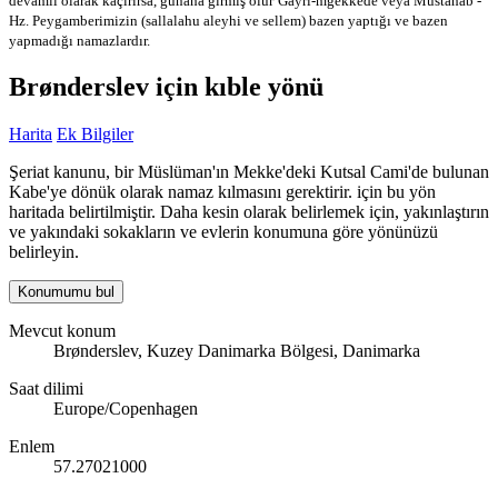
devamlı olarak kaçırırsa, günaha girmiş olur
Gayri-mğekkede veya Mustahab -
Hz. Peygamberimizin (sallalahu aleyhi ve sellem) bazen yaptığı ve bazen
yapmadığı namazlardır.
Brønderslev için kıble yönü
Harita
Ek Bilgiler
Şeriat kanunu, bir Müslüman'ın Mekke'deki Kutsal Cami'de bulunan
Kabe'ye dönük olarak namaz kılmasını gerektirir. için bu yön
haritada belirtilmiştir. Daha kesin olarak belirlemek için, yakınlaştırın
ve yakındaki sokakların ve evlerin konumuna göre yönünüzü
belirleyin.
Konumumu bul
Mevcut konum
Brønderslev, Kuzey Danimarka Bölgesi, Danimarka
Saat dilimi
Europe/Copenhagen
Enlem
57.27021000