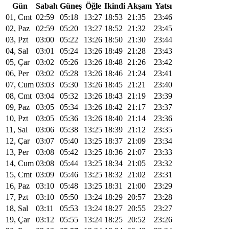
Gün
Sabah
Güneş
Öğle
Ikindi
Akşam
Yatsı
01, Cmt
02:59
05:18
13:27
18:53
21:35
23:46
02, Paz
02:59
05:20
13:27
18:52
21:32
23:45
03, Pzt
03:00
05:22
13:26
18:50
21:30
23:44
04, Sal
03:01
05:24
13:26
18:49
21:28
23:43
05, Çar
03:02
05:26
13:26
18:48
21:26
23:42
06, Per
03:02
05:28
13:26
18:46
21:24
23:41
07, Cum
03:03
05:30
13:26
18:45
21:21
23:40
08, Cmt
03:04
05:32
13:26
18:43
21:19
23:39
09, Paz
03:05
05:34
13:26
18:42
21:17
23:37
10, Pzt
03:05
05:36
13:26
18:40
21:14
23:36
11, Sal
03:06
05:38
13:25
18:39
21:12
23:35
12, Çar
03:07
05:40
13:25
18:37
21:09
23:34
13, Per
03:08
05:42
13:25
18:36
21:07
23:33
14, Cum
03:08
05:44
13:25
18:34
21:05
23:32
15, Cmt
03:09
05:46
13:25
18:32
21:02
23:31
16, Paz
03:10
05:48
13:25
18:31
21:00
23:29
17, Pzt
03:10
05:50
13:24
18:29
20:57
23:28
18, Sal
03:11
05:53
13:24
18:27
20:55
23:27
19, Çar
03:12
05:55
13:24
18:25
20:52
23:26