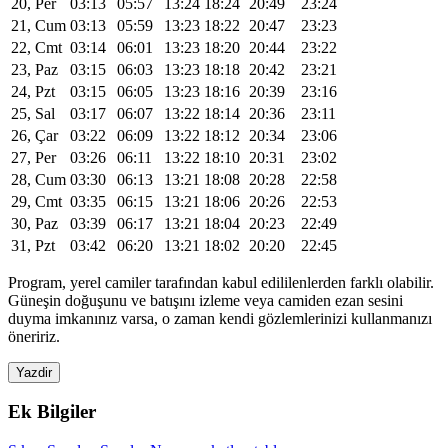
20, Per
03:13
05:57
13:24
18:24
20:49
23:24
21, Cum
03:13
05:59
13:23
18:22
20:47
23:23
22, Cmt
03:14
06:01
13:23
18:20
20:44
23:22
23, Paz
03:15
06:03
13:23
18:18
20:42
23:21
24, Pzt
03:15
06:05
13:23
18:16
20:39
23:16
25, Sal
03:17
06:07
13:22
18:14
20:36
23:11
26, Çar
03:22
06:09
13:22
18:12
20:34
23:06
27, Per
03:26
06:11
13:22
18:10
20:31
23:02
28, Cum
03:30
06:13
13:21
18:08
20:28
22:58
29, Cmt
03:35
06:15
13:21
18:06
20:26
22:53
30, Paz
03:39
06:17
13:21
18:04
20:23
22:49
31, Pzt
03:42
06:20
13:21
18:02
20:20
22:45
Program, yerel camiler tarafından kabul edililenlerden farklı olabilir.
Güneşin doğuşunu ve batışını izleme veya camiden ezan sesini
duyma imkanınız varsa, o zaman kendi gözlemlerinizi kullanmanızı
öneririz.
Yazdir
Ek Bilgiler