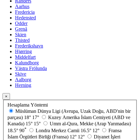
Randers
Aarhus
Fredericia
Hedensted
Odder
Grenå
Skien
Thisted
Frederikshavn
Hjørring
Middelfart
Kalundborg
Västra Frölunda
Skive
Aalborg
Herning
×
Hesaplama Yöntemi
Müslüman Dünya Ligi (Avrupa, Uzak Doğu, ABD'nin bir
parçası)
18°
17°
Kuzey Amerika İslam Cemiyeti (ABD ve
Kanada)
15°
15°
Umm al-Qura, Mekke (Arap Yarımadası)
*
18.5°
90
Londra Merkez Camii
16.5°
12°
Fransa
İslam Örgütleri Birliği (Fransa)
12°
12°
Diyanet İşleri