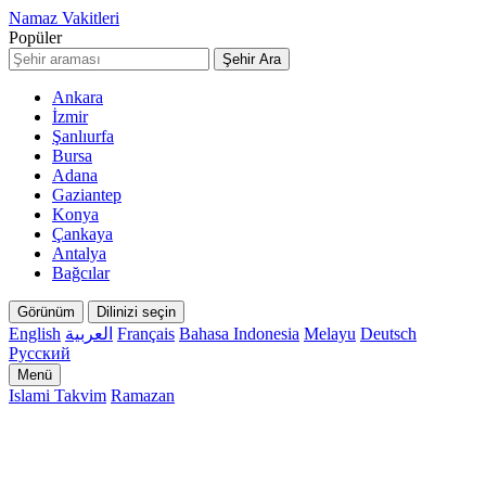
Namaz Vakitleri
Popüler
Şehir Ara
Ankara
İzmir
Şanlıurfa
Bursa
Adana
Gaziantep
Konya
Çankaya
Antalya
Bağcılar
Görünüm
Dilinizi seçin
English
العربية
Français
Bahasa Indonesia
Melayu
Deutsch
Русский
Menü
Islami Takvim
Ramazan