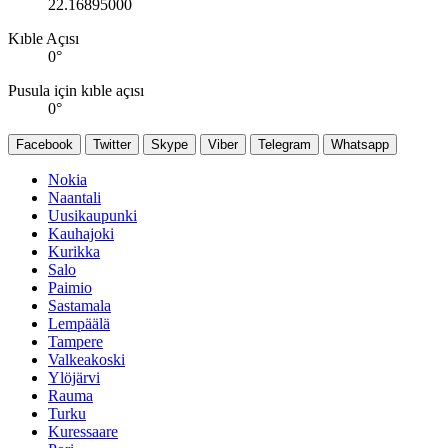
22.16895000
Kıble Açısı
0
°
Pusula için kıble açısı
0
°
Facebook
Twitter
Skype
Viber
Telegram
Whatsapp
Nokia
Naantali
Uusikaupunki
Kauhajoki
Kurikka
Salo
Paimio
Sastamala
Lempäälä
Tampere
Valkeakoski
Ylöjärvi
Rauma
Turku
Kuressaare