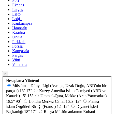
Pori
Ekenäs
Pargas
Lieto
Lohja
Kankaanpää
Haapsalu
Kaarina
Ulvila
Pirkkala
Forssa
Kangasala
Pargas
Vihti
Vammala
×
Hesaplama Yöntemi
Müslüman Dünya Ligi (Avrupa, Uzak Doğu, ABD'nin bir
parçası)
18°
17°
Kuzey Amerika İslam Cemiyeti (ABD ve
Kanada)
15°
15°
Umm al-Qura, Mekke (Arap Yarımadası)
*
18.5°
90
Londra Merkez Camii
16.5°
12°
Fransa
İslam Örgütleri Birliği (Fransa)
12°
12°
Diyanet İşleri
Başkanlığı
18°
17°
Rusya Müslümanlarının Ruhani