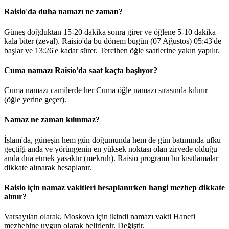
Raisio'da duha namazı ne zaman?
Güneş doğduktan 15-20 dakika sonra girer ve öğlene 5-10 dakika
kala biter (zeval). Raisio'da bu dönem bugün (07 Ağustos)
05:43
'de
başlar ve
13:26
'e kadar sürer. Tercihen öğle saatlerine yakın yapılır.
Cuma namazı Raisio'da saat kaçta başlıyor?
Cuma namazı camilerde her Cuma öğle namazı sırasında kılınır
(öğle yerine geçer).
Namaz ne zaman kılınmaz?
İslam'da, güneşin hem gün doğumunda hem de gün batımında ufku
geçtiği anda ve yörüngenin en yüksek noktası olan zirvede olduğu
anda dua etmek yasaktır (mekruh). Raisio programı bu kısıtlamalar
dikkate alınarak hesaplanır.
Raisio için namaz vakitleri hesaplanırken hangi mezhep dikkate
alınır?
Varsayılan olarak, Moskova için ikindi namazı vakti Hanefi
mezhebine uygun olarak belirlenir.
Değiştir
.