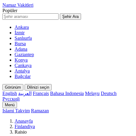
Namaz Vakitleri
Popüler
Şehir Ara
Ankara
İzmir
Şanlıurfa
Bursa
Adana
Gaziantep
Konya
Çankaya
Antalya
Bağcılar
Görünüm
Dilinizi seçin
English
العربية
Français
Bahasa Indonesia
Melayu
Deutsch
Русский
Menü
Islami Takvim
Ramazan
Anasayfa
Finlandiya
Raisio