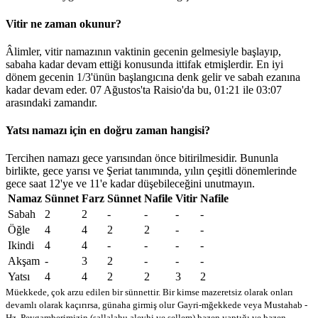
Vitir ne zaman okunur?
Âlimler, vitir namazının vaktinin gecenin gelmesiyle başlayıp,
sabaha kadar devam ettiği konusunda ittifak etmişlerdir. En iyi
dönem gecenin 1/3'ünün başlangıcına denk gelir ve sabah ezanına
kadar devam eder. 07 Ağustos'ta Raisio'da bu,
01:21
ile
03:07
arasındaki zamandır.
Yatsı namazı için en doğru zaman hangisi?
Tercihen namazı gece yarısından önce bitirilmesidir. Bununla
birlikte, gece yarısı ve Şeriat tanımında, yılın çeşitli dönemlerinde
gece saat 12'ye ve 11'e kadar düşebileceğini unutmayın.
Namaz
Sünnet
Farz
Sünnet
Nafile
Vitir
Nafile
Sabah
2
2
-
-
-
-
Öğle
4
4
2
2
-
-
Ikindi
4
4
-
-
-
-
Akşam
-
3
2
-
-
-
Yatsı
4
4
2
2
3
2
Müekkede, çok arzu edilen bir sünnettir. Bir kimse mazeretsiz olarak onları
devamlı olarak kaçırırsa, günaha girmiş olur
Gayri-mğekkede veya Mustahab -
Hz. Peygamberimizin (sallalahu aleyhi ve sellem) bazen yaptığı ve bazen