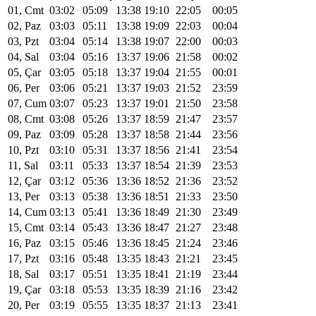
01, Cmt
03:02
05:09
13:38
19:10
22:05
00:05
02, Paz
03:03
05:11
13:38
19:09
22:03
00:04
03, Pzt
03:04
05:14
13:38
19:07
22:00
00:03
04, Sal
03:04
05:16
13:37
19:06
21:58
00:02
05, Çar
03:05
05:18
13:37
19:04
21:55
00:01
06, Per
03:06
05:21
13:37
19:03
21:52
23:59
07, Cum
03:07
05:23
13:37
19:01
21:50
23:58
08, Cmt
03:08
05:26
13:37
18:59
21:47
23:57
09, Paz
03:09
05:28
13:37
18:58
21:44
23:56
10, Pzt
03:10
05:31
13:37
18:56
21:41
23:54
11, Sal
03:11
05:33
13:37
18:54
21:39
23:53
12, Çar
03:12
05:36
13:36
18:52
21:36
23:52
13, Per
03:13
05:38
13:36
18:51
21:33
23:50
14, Cum
03:13
05:41
13:36
18:49
21:30
23:49
15, Cmt
03:14
05:43
13:36
18:47
21:27
23:48
16, Paz
03:15
05:46
13:36
18:45
21:24
23:46
17, Pzt
03:16
05:48
13:35
18:43
21:21
23:45
18, Sal
03:17
05:51
13:35
18:41
21:19
23:44
19, Çar
03:18
05:53
13:35
18:39
21:16
23:42
20, Per
03:19
05:55
13:35
18:37
21:13
23:41