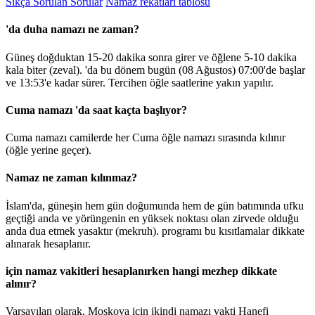
Sıkça Sorulan Sorular
Namaz rekatları tablosu
'da duha namazı ne zaman?
Güneş doğduktan 15-20 dakika sonra girer ve öğlene 5-10 dakika
kala biter (zeval). 'da bu dönem bugün (08 Ağustos)
07:00
'de başlar
ve
13:53
'e kadar sürer. Tercihen öğle saatlerine yakın yapılır.
Cuma namazı 'da saat kaçta başlıyor?
Cuma namazı camilerde her Cuma öğle namazı sırasında kılınır
(öğle yerine geçer).
Namaz ne zaman kılınmaz?
İslam'da, güneşin hem gün doğumunda hem de gün batımında ufku
geçtiği anda ve yörüngenin en yüksek noktası olan zirvede olduğu
anda dua etmek yasaktır (mekruh). programı bu kısıtlamalar dikkate
alınarak hesaplanır.
için namaz vakitleri hesaplanırken hangi mezhep dikkate
alınır?
Varsayılan olarak, Moskova için ikindi namazı vakti Hanefi