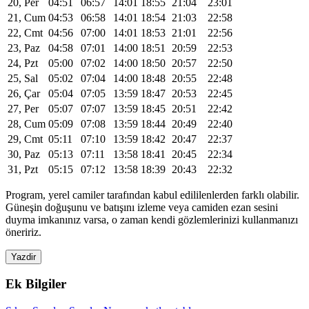
20, Per
04:51
06:57
14:01
18:55
21:04
23:01
21, Cum
04:53
06:58
14:01
18:54
21:03
22:58
22, Cmt
04:56
07:00
14:01
18:53
21:01
22:56
23, Paz
04:58
07:01
14:00
18:51
20:59
22:53
24, Pzt
05:00
07:02
14:00
18:50
20:57
22:50
25, Sal
05:02
07:04
14:00
18:48
20:55
22:48
26, Çar
05:04
07:05
13:59
18:47
20:53
22:45
27, Per
05:07
07:07
13:59
18:45
20:51
22:42
28, Cum
05:09
07:08
13:59
18:44
20:49
22:40
29, Cmt
05:11
07:10
13:59
18:42
20:47
22:37
30, Paz
05:13
07:11
13:58
18:41
20:45
22:34
31, Pzt
05:15
07:12
13:58
18:39
20:43
22:32
Program, yerel camiler tarafından kabul edililenlerden farklı olabilir.
Güneşin doğuşunu ve batışını izleme veya camiden ezan sesini
duyma imkanınız varsa, o zaman kendi gözlemlerinizi kullanmanızı
öneririz.
Yazdir
Ek Bilgiler