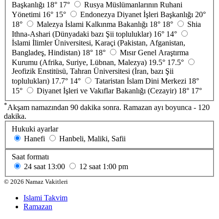
Başkanlığı
18°
17°
Rusya Müslümanlarının Ruhani
Yönetimi
16°
15°
Endonezya Diyanet İşleri Başkanlığı
20°
18°
Malezya İslami Kalkınma Bakanlığı
18°
18°
Shia
Ithna-Ashari (Dünyadaki bazı Şii topluluklar)
16°
14°
İslami İlimler Üniversitesi, Karaçi (Pakistan, Afganistan,
Bangladeş, Hindistan)
18°
18°
Mısır Genel Araştırma
Kurumu (Afrika, Suriye, Lübnan, Malezya)
19.5°
17.5°
Jeofizik Enstitüsü, Tahran Üniversitesi (İran, bazı Şii
toplulukları)
17.7°
14°
Tataristan İslam Dini Merkezi
18°
15°
Diyanet İşleri ve Vakıflar Bakanlığı (Cezayir)
18°
17°
*
Akşam namazından 90 dakika sonra. Ramazan ayı boyunca - 120
dakika.
Hukuki ayarlar
Hanefi
Hanbeli, Maliki, Safii
Saat formatı
24 saat
13:00
12 saat
1:00 pm
©
2026
Namaz Vakitleri
Islami Takvim
Ramazan