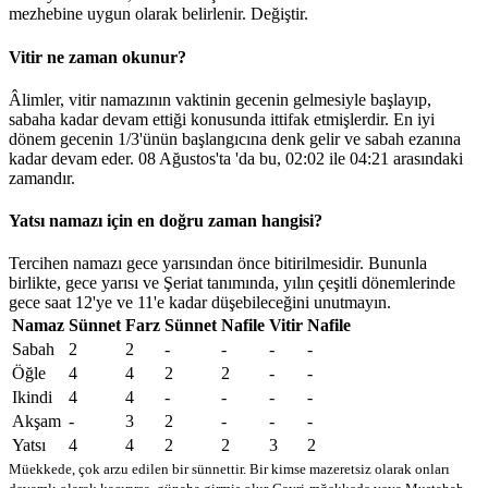
mezhebine uygun olarak belirlenir.
Değiştir
.
Vitir ne zaman okunur?
Âlimler, vitir namazının vaktinin gecenin gelmesiyle başlayıp,
sabaha kadar devam ettiği konusunda ittifak etmişlerdir. En iyi
dönem gecenin 1/3'ünün başlangıcına denk gelir ve sabah ezanına
kadar devam eder. 08 Ağustos'ta 'da bu,
02:02
ile
04:21
arasındaki
zamandır.
Yatsı namazı için en doğru zaman hangisi?
Tercihen namazı gece yarısından önce bitirilmesidir. Bununla
birlikte, gece yarısı ve Şeriat tanımında, yılın çeşitli dönemlerinde
gece saat 12'ye ve 11'e kadar düşebileceğini unutmayın.
Namaz
Sünnet
Farz
Sünnet
Nafile
Vitir
Nafile
Sabah
2
2
-
-
-
-
Öğle
4
4
2
2
-
-
Ikindi
4
4
-
-
-
-
Akşam
-
3
2
-
-
-
Yatsı
4
4
2
2
3
2
Müekkede, çok arzu edilen bir sünnettir. Bir kimse mazeretsiz olarak onları