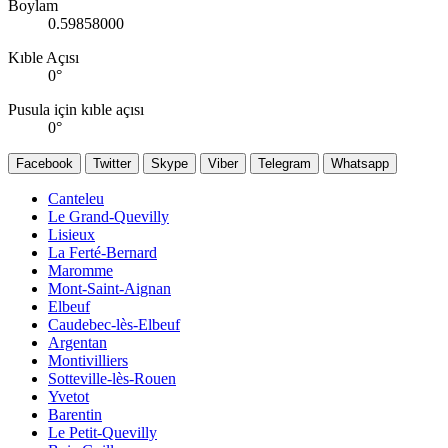
Boylam
0.59858000
Kıble Açısı
0
°
Pusula için kıble açısı
0
°
Facebook
Twitter
Skype
Viber
Telegram
Whatsapp
Canteleu
Le Grand-Quevilly
Lisieux
La Ferté-Bernard
Maromme
Mont-Saint-Aignan
Elbeuf
Caudebec-lès-Elbeuf
Argentan
Montivilliers
Sotteville-lès-Rouen
Yvetot
Barentin
Le Petit-Quevilly