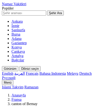
Namaz Vakitleri
Popüler
Şehir Ara
Ankara
İzmir
Şanlıurfa
Bursa
Adana
Gaziantep
Konya
Çankaya
Antalya
Bağcılar
Görünüm
Dilinizi seçin
English
العربية
Français
Bahasa Indonesia
Melayu
Deutsch
Русский
Menü
Islami Takvim
Ramazan
Anasayfa
Fransa
canton of Bernay