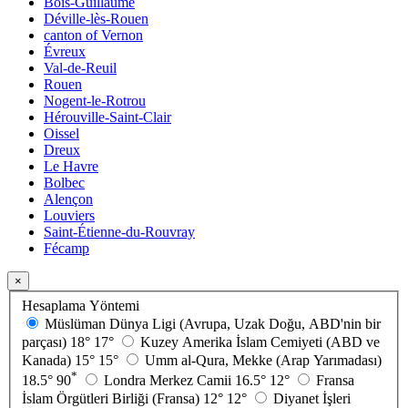
Bois-Guillaume
Déville-lès-Rouen
canton of Vernon
Évreux
Val-de-Reuil
Rouen
Nogent-le-Rotrou
Hérouville-Saint-Clair
Oissel
Dreux
Le Havre
Bolbec
Alençon
Louviers
Saint-Étienne-du-Rouvray
Fécamp
×
Hesaplama Yöntemi
Müslüman Dünya Ligi (Avrupa, Uzak Doğu, ABD'nin bir
parçası)
18°
17°
Kuzey Amerika İslam Cemiyeti (ABD ve
Kanada)
15°
15°
Umm al-Qura, Mekke (Arap Yarımadası)
*
18.5°
90
Londra Merkez Camii
16.5°
12°
Fransa
İslam Örgütleri Birliği (Fransa)
12°
12°
Diyanet İşleri