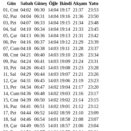
Gün
Sabah
Güneş
Öğle
Ikindi
Akşam
Yatsı
01, Cmt
04:02
06:30
14:04
19:17
21:37
23:53
02, Paz
04:04
06:31
14:04
19:16
21:36
23:50
03, Pzt
04:07
06:33
14:04
19:15
21:34
23:48
04, Sal
04:10
06:34
14:04
19:14
21:33
23:45
05, Çar
04:13
06:36
14:04
19:13
21:31
23:42
06, Per
04:16
06:37
14:04
19:12
21:29
23:39
07, Cum
04:18
06:38
14:03
19:11
21:28
23:37
08, Cmt
04:21
06:40
14:03
19:10
21:26
23:34
09, Paz
04:24
06:41
14:03
19:09
21:24
23:31
10, Pzt
04:26
06:43
14:03
19:08
21:23
23:28
11, Sal
04:29
06:44
14:03
19:07
21:21
23:26
12, Çar
04:31
06:45
14:03
19:06
21:19
23:23
13, Per
04:34
06:47
14:02
19:04
21:17
23:20
14, Cum
04:36
06:48
14:02
19:03
21:16
23:17
15, Cmt
04:39
06:50
14:02
19:02
21:14
23:15
16, Paz
04:41
06:51
14:02
19:01
21:12
23:12
17, Pzt
04:44
06:52
14:02
18:59
21:10
23:09
18, Sal
04:46
06:54
14:01
18:58
21:08
23:07
19, Çar
04:49
06:55
14:01
18:57
21:06
23:04