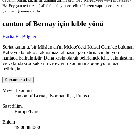
devamlı olarak kaçırırsa, günaha girmiş olur
Gayri-mğekkede veya Mustahab -
Hz. Peygamberimizin (sallalahu aleyhi ve sellem) bazen yaptığı ve bazen
yapmadığı namazlardır.
canton of Bernay için kıble yönü
Harita
Ek Bilgiler
Şeriat kanunu, bir Müslüman'ın Mekke'deki Kutsal Cami'de bulunan
Kabe'ye dönük olarak namaz kılmasını gerektirir. için bu yön
haritada belirtilmiştir. Daha kesin olarak belirlemek için, yakınlaştırın
ve yakındaki sokakların ve evlerin konumuna göre yönünüzü
belirleyin.
Konumumu bul
Mevcut konum
canton of Bernay, Normandiya, Fransa
Saat dilimi
Europe/Paris
Enlem
49.08888000