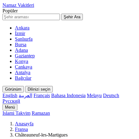
Namaz Vakitleri
Popüler
Şehir Ara
Ankara
İzmir
Şanlıurfa
Bursa
Adana
Gaziantep
Konya
Çankaya
Antalya
Bağcılar
Görünüm
Dilinizi seçin
English
العربية
Français
Bahasa Indonesia
Melayu
Deutsch
Русский
Menü
Islami Takvim
Ramazan
Anasayfa
Fransa
Châteauneuf-les-Martigues