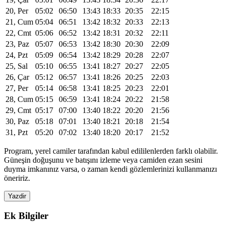
20, Per
05:02
06:50
13:43
18:33
20:35
22:15
21, Cum
05:04
06:51
13:42
18:32
20:33
22:13
22, Cmt
05:06
06:52
13:42
18:31
20:32
22:11
23, Paz
05:07
06:53
13:42
18:30
20:30
22:09
24, Pzt
05:09
06:54
13:42
18:29
20:28
22:07
25, Sal
05:10
06:55
13:41
18:27
20:27
22:05
26, Çar
05:12
06:57
13:41
18:26
20:25
22:03
27, Per
05:14
06:58
13:41
18:25
20:23
22:01
28, Cum
05:15
06:59
13:41
18:24
20:22
21:58
29, Cmt
05:17
07:00
13:40
18:22
20:20
21:56
30, Paz
05:18
07:01
13:40
18:21
20:18
21:54
31, Pzt
05:20
07:02
13:40
18:20
20:17
21:52
Program, yerel camiler tarafından kabul edililenlerden farklı olabilir.
Güneşin doğuşunu ve batışını izleme veya camiden ezan sesini
duyma imkanınız varsa, o zaman kendi gözlemlerinizi kullanmanızı
öneririz.
Yazdir
Ek Bilgiler