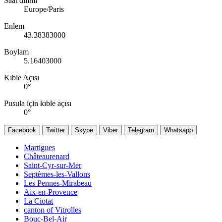
Saat dilimi
Europe/Paris
Enlem
43.38383000
Boylam
5.16403000
Kıble Açısı
0
°
Pusula için kıble açısı
0
°
Facebook
Twitter
Skype
Viber
Telegram
Whatsapp
Martigues
Châteaurenard
Saint-Cyr-sur-Mer
Septèmes-les-Vallons
Les Pennes-Mirabeau
Aix-en-Provence
La Ciotat
canton of Vitrolles
Bouc-Bel-Air