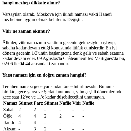
hangi mezhep dikkate alınır?
Varsayılan olarak, Moskova için ikindi namazı vakti Hanefi
mezhebine uygun olarak belirlenir.
Değiştir
.
Vitir ne zaman okunur?
Âlimler, vitir namazının vaktinin gecenin gelmesiyle başlayıp,
sabaha kadar devam ettiği konusunda ittifak etmişlerdir. En iyi
dönem gecenin 1/3'ünün başlangıcına denk gelir ve sabah ezanına
kadar devam eder. 09 Ağustos'ta Châteauneuf-les-Martigues'da bu,
02:06
ile
04:44
arasındaki zamandır.
Yatsı namazı için en doğru zaman hangisi?
Tercihen namazı gece yarısından önce bitirilmesidir. Bununla
birlikte, gece yarısı ve Şeriat tanımında, yılın çeşitli dönemlerinde
gece saat 12'ye ve 11'e kadar düşebileceğini unutmayın.
Namaz
Sünnet
Farz
Sünnet
Nafile
Vitir
Nafile
Sabah
2
2
-
-
-
-
Öğle
4
4
2
2
-
-
Ikindi
4
4
-
-
-
-
Akşam
-
3
2
-
-
-