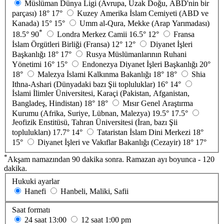
Müslüman Dünya Ligi (Avrupa, Uzak Doğu, ABD'nin bir
parçası)
18°
17°
Kuzey Amerika İslam Cemiyeti (ABD ve
Kanada)
15°
15°
Umm al-Qura, Mekke (Arap Yarımadası)
*
18.5°
90
Londra Merkez Camii
16.5°
12°
Fransa
İslam Örgütleri Birliği (Fransa)
12°
12°
Diyanet İşleri
Başkanlığı
18°
17°
Rusya Müslümanlarının Ruhani
Yönetimi
16°
15°
Endonezya Diyanet İşleri Başkanlığı
20°
18°
Malezya İslami Kalkınma Bakanlığı
18°
18°
Shia
Ithna-Ashari (Dünyadaki bazı Şii topluluklar)
16°
14°
İslami İlimler Üniversitesi, Karaçi (Pakistan, Afganistan,
Bangladeş, Hindistan)
18°
18°
Mısır Genel Araştırma
Kurumu (Afrika, Suriye, Lübnan, Malezya)
19.5°
17.5°
Jeofizik Enstitüsü, Tahran Üniversitesi (İran, bazı Şii
toplulukları)
17.7°
14°
Tataristan İslam Dini Merkezi
18°
15°
Diyanet İşleri ve Vakıflar Bakanlığı (Cezayir)
18°
17°
*
Akşam namazından 90 dakika sonra. Ramazan ayı boyunca - 120
dakika.
Hukuki ayarlar
Hanefi
Hanbeli, Maliki, Safii
Saat formatı
24 saat
13:00
12 saat
1:00 pm