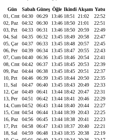
Gün
Sabah
Güneş
Öğle
Ikindi
Akşam
Yatsı
01, Cmt
04:30
06:29
13:46
18:51
21:02
22:52
02, Paz
04:32
06:30
13:46
18:50
21:01
22:51
03, Pzt
04:33
06:31
13:46
18:50
20:59
22:49
04, Sal
04:35
06:32
13:45
18:49
20:58
22:47
05, Çar
04:37
06:33
13:45
18:48
20:57
22:45
06, Per
04:39
06:34
13:45
18:47
20:55
22:43
07, Cum
04:40
06:36
13:45
18:46
20:54
22:41
08, Cmt
04:42
06:37
13:45
18:45
20:53
22:39
09, Paz
04:44
06:38
13:45
18:45
20:51
22:37
10, Pzt
04:46
06:39
13:45
18:44
20:50
22:35
11, Sal
04:47
06:40
13:45
18:43
20:49
22:33
12, Çar
04:49
06:41
13:44
18:42
20:47
22:31
13, Per
04:51
06:42
13:44
18:41
20:46
22:29
14, Cum
04:52
06:43
13:44
18:40
20:44
22:27
15, Cmt
04:54
06:44
13:44
18:39
20:43
22:25
16, Paz
04:56
06:45
13:44
18:38
20:41
22:23
17, Pzt
04:58
06:47
13:43
18:37
20:40
22:21
18, Sal
04:59
06:48
13:43
18:35
20:38
22:19
19, Çar
05:01
06:49
13:43
18:34
20:36
22:17