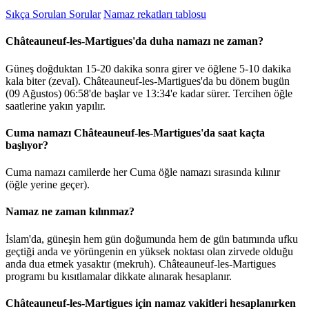
Sıkça Sorulan Sorular
Namaz rekatları tablosu
Châteauneuf-les-Martigues'da duha namazı ne zaman?
Güneş doğduktan 15-20 dakika sonra girer ve öğlene 5-10 dakika
kala biter (zeval). Châteauneuf-les-Martigues'da bu dönem bugün
(09 Ağustos)
06:58
'de başlar ve
13:34
'e kadar sürer. Tercihen öğle
saatlerine yakın yapılır.
Cuma namazı Châteauneuf-les-Martigues'da saat kaçta
başlıyor?
Cuma namazı camilerde her Cuma öğle namazı sırasında kılınır
(öğle yerine geçer).
Namaz ne zaman kılınmaz?
İslam'da, güneşin hem gün doğumunda hem de gün batımında ufku
geçtiği anda ve yörüngenin en yüksek noktası olan zirvede olduğu
anda dua etmek yasaktır (mekruh). Châteauneuf-les-Martigues
programı bu kısıtlamalar dikkate alınarak hesaplanır.
Châteauneuf-les-Martigues için namaz vakitleri hesaplanırken