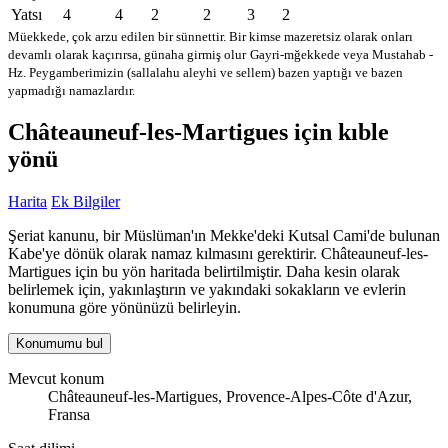
Yatsı
4
4
2
2
3
2
Müekkede, çok arzu edilen bir sünnettir. Bir kimse mazeretsiz olarak onları
devamlı olarak kaçırırsa, günaha girmiş olur
Gayri-mğekkede veya Mustahab -
Hz. Peygamberimizin (sallalahu aleyhi ve sellem) bazen yaptığı ve bazen
yapmadığı namazlardır.
Châteauneuf-les-Martigues için kıble
yönü
Harita
Ek Bilgiler
Şeriat kanunu, bir Müslüman'ın Mekke'deki Kutsal Cami'de bulunan
Kabe'ye dönük olarak namaz kılmasını gerektirir. Châteauneuf-les-
Martigues için bu yön haritada belirtilmiştir. Daha kesin olarak
belirlemek için, yakınlaştırın ve yakındaki sokakların ve evlerin
konumuna göre yönünüzü belirleyin.
Konumumu bul
Mevcut konum
Châteauneuf-les-Martigues, Provence-Alpes-Côte d'Azur,
Fransa