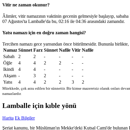
Vitir ne zaman okunur?
Âlimler, vitir namazının vaktinin gecenin gelmesiyle başlayıp, sabaha
07 Ağustos'ta Lamballe'da bu,
02:16
ile
04:36
arasındaki zamandır.
Yatsı namazı için en doğru zaman hangisi?
Tercihen namazı gece yarısından önce bitirilmesidir. Bununla birlikte,
Namaz
Sünnet
Farz
Sünnet
Nafile
Vitir
Nafile
Sabah
2
2
-
-
-
-
Öğle
4
4
2
2
-
-
Ikindi
4
4
-
-
-
-
Akşam
-
3
2
-
-
-
Yatsı
4
4
2
2
3
2
Müekkede, çok arzu edilen bir sünnettir. Bir kimse mazeretsiz olarak onları devam
namazlardır.
Lamballe için kıble yönü
Harita
Ek Bilgiler
Şeriat kanunu, bir Müslüman'ın Mekke'deki Kutsal Cami'de bulunan Kabe