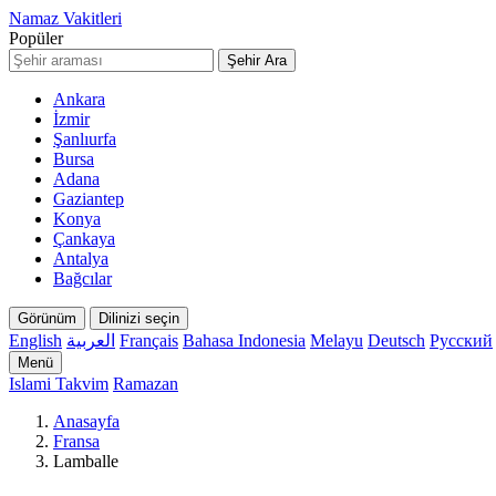
Namaz Vakitleri
Popüler
Şehir Ara
Ankara
İzmir
Şanlıurfa
Bursa
Adana
Gaziantep
Konya
Çankaya
Antalya
Bağcılar
Görünüm
Dilinizi seçin
English
العربية
Français
Bahasa Indonesia
Melayu
Deutsch
Русский
Menü
Islami Takvim
Ramazan
Anasayfa
Fransa
Lamballe