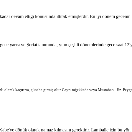
 kadar devam ettiği konusunda ittifak etmişlerdir. En iyi dönem geceni
 gece yarısı ve Şeriat tanımında, yılın çeşitli dönemlerinde gece saat 12
lı olarak kaçırırsa, günaha girmiş olur
Gayri-mğekkede veya Mustahab - Hz. Peygam
'ye dönük olarak namaz kılmasını gerektirir. Lamballe için bu yön harit