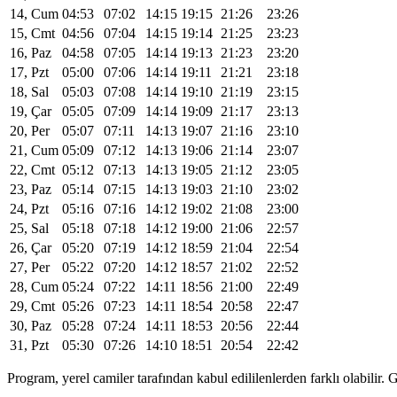
14, Cum
04:53
07:02
14:15
19:15
21:26
23:26
15, Cmt
04:56
07:04
14:15
19:14
21:25
23:23
16, Paz
04:58
07:05
14:14
19:13
21:23
23:20
17, Pzt
05:00
07:06
14:14
19:11
21:21
23:18
18, Sal
05:03
07:08
14:14
19:10
21:19
23:15
19, Çar
05:05
07:09
14:14
19:09
21:17
23:13
20, Per
05:07
07:11
14:13
19:07
21:16
23:10
21, Cum
05:09
07:12
14:13
19:06
21:14
23:07
22, Cmt
05:12
07:13
14:13
19:05
21:12
23:05
23, Paz
05:14
07:15
14:13
19:03
21:10
23:02
24, Pzt
05:16
07:16
14:12
19:02
21:08
23:00
25, Sal
05:18
07:18
14:12
19:00
21:06
22:57
26, Çar
05:20
07:19
14:12
18:59
21:04
22:54
27, Per
05:22
07:20
14:12
18:57
21:02
22:52
28, Cum
05:24
07:22
14:11
18:56
21:00
22:49
29, Cmt
05:26
07:23
14:11
18:54
20:58
22:47
30, Paz
05:28
07:24
14:11
18:53
20:56
22:44
31, Pzt
05:30
07:26
14:10
18:51
20:54
22:42
Program, yerel camiler tarafından kabul edililenlerden farklı olabili