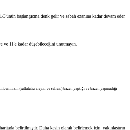
n 1/3'ünün başlangıcına denk gelir ve sabah ezanına kadar devam eder.
'ye ve 11'e kadar düşebileceğini unutmayın.
berimizin (sallalahu aleyhi ve sellem) bazen yaptığı ve bazen yapmadığı
ada belirtilmiştir. Daha kesin olarak belirlemek için, yakınlaştırın