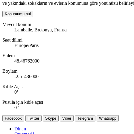
ve yakındaki sokakların ve evlerin konumuna göre yönünüzü belirleyi
Konumumu bul
Mevcut konum
Lamballe, Bretonya, Fransa
Saat dilimi
Europe/Paris
Enlem
48.46762000
Boylam
-2.51436000
Kıble Açısı
0
°
Pusula için kıble açısı
0
°
Facebook
Twitter
Skype
Viber
Telegram
Whatsapp
Dinan