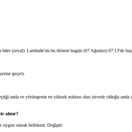
a biter (zeval). Lamballe'da bu dönem bugün (07 Ağustos)
07:13
'de ba
erine geçer).
iği anda ve yörüngenin en yüksek noktası olan zirvede olduğu anda d
e alınır?
 uygun olarak belirlenir.
Değiştir
.