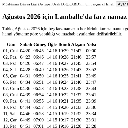
Müslüman Dünya Ligi (Avrupa, Uzak Doğu, ABD'nin bir parçası), Hanefi
Ayarla
Ağustos 2026 için Lamballe'da farz nama
Tablo, Ağustos 2026 için beş farz namazın her birinin tam zamanını gös
hangi yönteme göre yapıldığı ve mazhab ayarlardan değiştirilebilir.
Gün
Sabah
Güneş
Öğle
Ikindi
Akşam
Yatsı
01, Cmt
04:20
06:45
14:16
19:29
21:47
00:00
02, Paz
04:23
06:46
14:16
19:28
21:46
23:57
03, Pzt
04:26
06:47
14:16
19:27
21:45
23:54
04, Sal
04:28
06:49
14:16
19:26
21:43
23:52
05, Çar
04:31
06:50
14:16
19:25
21:41
23:49
06, Per
04:34
06:51
14:16
19:24
21:40
23:47
07, Cum
04:36
06:53
14:16
19:23
21:38
23:44
08, Cmt
04:39
06:54
14:16
19:22
21:37
23:41
09, Paz
04:41
06:55
14:16
19:21
21:35
23:39
10, Pzt
04:44
06:57
14:15
19:20
21:33
23:36
11, Sal
04:46
06:58
14:15
19:19
21:32
23:34
12, Çar
04:49
07:00
14:15
19:17
21:30
23:31
13, Per
04:51
07:01
14:15
19:16
21:28
23:28