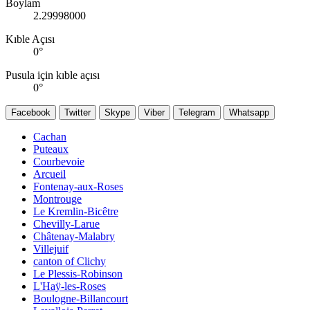
Boylam
2.29998000
Kıble Açısı
0
°
Pusula için kıble açısı
0
°
Facebook
Twitter
Skype
Viber
Telegram
Whatsapp
Cachan
Puteaux
Courbevoie
Arcueil
Fontenay-aux-Roses
Montrouge
Le Kremlin-Bicêtre
Chevilly-Larue
Châtenay-Malabry
Villejuif
canton of Clichy
Le Plessis-Robinson
L'Haÿ-les-Roses
Boulogne-Billancourt