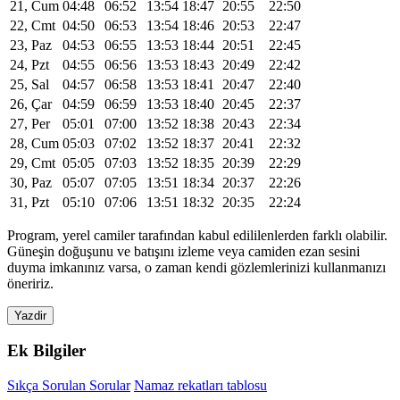
21, Cum
04:48
06:52
13:54
18:47
20:55
22:50
22, Cmt
04:50
06:53
13:54
18:46
20:53
22:47
23, Paz
04:53
06:55
13:53
18:44
20:51
22:45
24, Pzt
04:55
06:56
13:53
18:43
20:49
22:42
25, Sal
04:57
06:58
13:53
18:41
20:47
22:40
26, Çar
04:59
06:59
13:53
18:40
20:45
22:37
27, Per
05:01
07:00
13:52
18:38
20:43
22:34
28, Cum
05:03
07:02
13:52
18:37
20:41
22:32
29, Cmt
05:05
07:03
13:52
18:35
20:39
22:29
30, Paz
05:07
07:05
13:51
18:34
20:37
22:26
31, Pzt
05:10
07:06
13:51
18:32
20:35
22:24
Program, yerel camiler tarafından kabul edililenlerden farklı olabilir.
Güneşin doğuşunu ve batışını izleme veya camiden ezan sesini
duyma imkanınız varsa, o zaman kendi gözlemlerinizi kullanmanızı
öneririz.
Yazdir
Ek Bilgiler
Sıkça Sorulan Sorular
Namaz rekatları tablosu