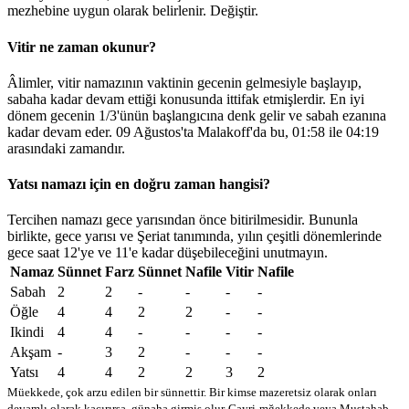
mezhebine uygun olarak belirlenir.
Değiştir
.
Vitir ne zaman okunur?
Âlimler, vitir namazının vaktinin gecenin gelmesiyle başlayıp,
sabaha kadar devam ettiği konusunda ittifak etmişlerdir. En iyi
dönem gecenin 1/3'ünün başlangıcına denk gelir ve sabah ezanına
kadar devam eder. 09 Ağustos'ta Malakoff'da bu,
01:58
ile
04:19
arasındaki zamandır.
Yatsı namazı için en doğru zaman hangisi?
Tercihen namazı gece yarısından önce bitirilmesidir. Bununla
birlikte, gece yarısı ve Şeriat tanımında, yılın çeşitli dönemlerinde
gece saat 12'ye ve 11'e kadar düşebileceğini unutmayın.
Namaz
Sünnet
Farz
Sünnet
Nafile
Vitir
Nafile
Sabah
2
2
-
-
-
-
Öğle
4
4
2
2
-
-
Ikindi
4
4
-
-
-
-
Akşam
-
3
2
-
-
-
Yatsı
4
4
2
2
3
2
Müekkede, çok arzu edilen bir sünnettir. Bir kimse mazeretsiz olarak onları
devamlı olarak kaçırırsa, günaha girmiş olur
Gayri-mğekkede veya Mustahab -