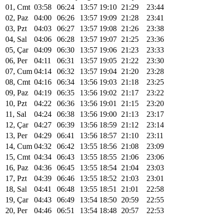
01, Cmt
03:58
06:24
13:57
19:10
21:29
23:44
02, Paz
04:00
06:26
13:57
19:09
21:28
23:41
03, Pzt
04:03
06:27
13:57
19:08
21:26
23:38
04, Sal
04:06
06:28
13:57
19:07
21:25
23:36
05, Çar
04:09
06:30
13:57
19:06
21:23
23:33
06, Per
04:11
06:31
13:57
19:05
21:22
23:30
07, Cum
04:14
06:32
13:57
19:04
21:20
23:28
08, Cmt
04:16
06:34
13:56
19:03
21:18
23:25
09, Paz
04:19
06:35
13:56
19:02
21:17
23:22
10, Pzt
04:22
06:36
13:56
19:01
21:15
23:20
11, Sal
04:24
06:38
13:56
19:00
21:13
23:17
12, Çar
04:27
06:39
13:56
18:59
21:12
23:14
13, Per
04:29
06:41
13:56
18:57
21:10
23:11
14, Cum
04:32
06:42
13:55
18:56
21:08
23:09
15, Cmt
04:34
06:43
13:55
18:55
21:06
23:06
16, Paz
04:36
06:45
13:55
18:54
21:04
23:03
17, Pzt
04:39
06:46
13:55
18:52
21:03
23:01
18, Sal
04:41
06:48
13:55
18:51
21:01
22:58
19, Çar
04:43
06:49
13:54
18:50
20:59
22:55
20, Per
04:46
06:51
13:54
18:48
20:57
22:53