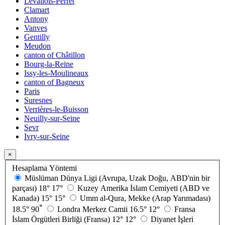
Levallois-Perret
Clamart
Antony
Vanves
Gentilly
Meudon
canton of Châtillon
Bourg-la-Reine
Issy-les-Moulineaux
canton of Bagneux
Paris
Suresnes
Verrières-le-Buisson
Neuilly-sur-Seine
Sevr
Ivry-sur-Seine
×
Hesaplama Yöntemi
Müslüman Dünya Ligi (Avrupa, Uzak Doğu, ABD'nin bir
parçası)
18°
17°
Kuzey Amerika İslam Cemiyeti (ABD ve
Kanada)
15°
15°
Umm al-Qura, Mekke (Arap Yarımadası)
*
18.5°
90
Londra Merkez Camii
16.5°
12°
Fransa
İslam Örgütleri Birliği (Fransa)
12°
12°
Diyanet İşleri