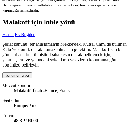
Hz. Peygamberimizin (sallalahu aleyhi ve sellem) bazen yaptığı ve bazen
yapmadığı namazlardır.
Malakoff için kıble yönü
Harita
Ek Bilgiler
Şeriat kanunu, bir Müslüman'ın Mekke'deki Kutsal Cami'de bulunan
Kabe'ye dönük olarak namaz kılmasını gerektirir. Malakoff için bu
yön haritada belirtilmiştir. Daha kesin olarak belirlemek için,
yakınlaştırın ve yakındaki sokakların ve evlerin konumuna göre
yönünüzü belirleyin.
Konumumu bul
Mevcut konum
Malakoff, Île-de-France, Fransa
Saat dilimi
Europe/Paris
Enlem
48.81999000