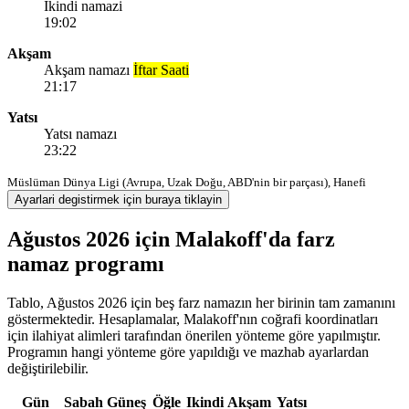
Ikindi namazi
19:02
Akşam
Akşam namazı
İftar Saati
21:17
Yatsı
Yatsı namazı
23:22
Müslüman Dünya Ligi (Avrupa, Uzak Doğu, ABD'nin bir parçası), Hanefi
Ayarlari degistirmek için buraya tiklayin
Ağustos 2026 için Malakoff'da farz
namaz programı
Tablo, Ağustos 2026 için beş farz namazın her birinin tam zamanını
göstermektedir. Hesaplamalar, Malakoff'nın coğrafi koordinatları
için ilahiyat alimleri tarafından önerilen yönteme göre yapılmıştır.
Programın hangi yönteme göre yapıldığı ve mazhab ayarlardan
değiştirilebilir.
Gün
Sabah
Güneş
Öğle
Ikindi
Akşam
Yatsı