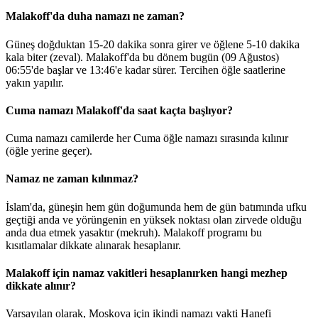
Malakoff'da duha namazı ne zaman?
Güneş doğduktan 15-20 dakika sonra girer ve öğlene 5-10 dakika
kala biter (zeval). Malakoff'da bu dönem bugün (09 Ağustos)
06:55
'de başlar ve
13:46
'e kadar sürer. Tercihen öğle saatlerine
yakın yapılır.
Cuma namazı Malakoff'da saat kaçta başlıyor?
Cuma namazı camilerde her Cuma öğle namazı sırasında kılınır
(öğle yerine geçer).
Namaz ne zaman kılınmaz?
İslam'da, güneşin hem gün doğumunda hem de gün batımında ufku
geçtiği anda ve yörüngenin en yüksek noktası olan zirvede olduğu
anda dua etmek yasaktır (mekruh). Malakoff programı bu
kısıtlamalar dikkate alınarak hesaplanır.
Malakoff için namaz vakitleri hesaplanırken hangi mezhep
dikkate alınır?
Varsayılan olarak, Moskova için ikindi namazı vakti Hanefi