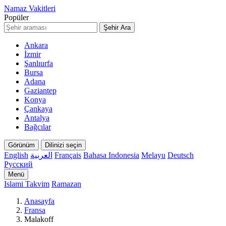
Namaz Vakitleri
Popüler
Şehir Ara
Ankara
İzmir
Şanlıurfa
Bursa
Adana
Gaziantep
Konya
Çankaya
Antalya
Bağcılar
Görünüm
Dilinizi seçin
English
العربية
Français
Bahasa Indonesia
Melayu
Deutsch
Русский
Menü
Islami Takvim
Ramazan
Anasayfa
Fransa
Malakoff