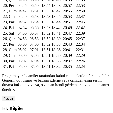
20, Per
04:45
06:50
13:54
18:48
20:57
22:53
21, Cum
04:47
06:51
13:53
18:47
20:55
22:50
22, Cmt
04:49
06:53
13:53
18:45
20:53
22:47
23, Paz
04:52
06:54
13:53
18:44
20:51
22:45
24, Pzt
04:54
06:56
13:53
18:42
20:49
22:42
25, Sal
04:56
06:57
13:52
18:41
20:47
22:39
26, Çar
04:58
06:58
13:52
18:39
20:45
22:37
27, Per
05:00
07:00
13:52
18:38
20:43
22:34
28, Cum
05:02
07:01
13:51
18:36
20:41
22:31
29, Cmt
05:05
07:03
13:51
18:35
20:39
22:29
30, Paz
05:07
07:04
13:51
18:33
20:37
22:26
31, Pzt
05:09
07:05
13:51
18:32
20:35
22:24
Program, yerel camiler tarafından kabul edililenlerden farklı olabilir.
Güneşin doğuşunu ve batışını izleme veya camiden ezan sesini
duyma imkanınız varsa, o zaman kendi gözlemlerinizi kullanmanızı
öneririz.
Yazdir
Ek Bilgiler