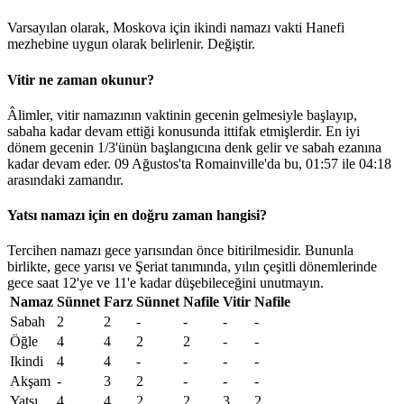
Varsayılan olarak, Moskova için ikindi namazı vakti Hanefi
mezhebine uygun olarak belirlenir.
Değiştir
.
Vitir ne zaman okunur?
Âlimler, vitir namazının vaktinin gecenin gelmesiyle başlayıp,
sabaha kadar devam ettiği konusunda ittifak etmişlerdir. En iyi
dönem gecenin 1/3'ünün başlangıcına denk gelir ve sabah ezanına
kadar devam eder. 09 Ağustos'ta Romainville'da bu,
01:57
ile
04:18
arasındaki zamandır.
Yatsı namazı için en doğru zaman hangisi?
Tercihen namazı gece yarısından önce bitirilmesidir. Bununla
birlikte, gece yarısı ve Şeriat tanımında, yılın çeşitli dönemlerinde
gece saat 12'ye ve 11'e kadar düşebileceğini unutmayın.
Namaz
Sünnet
Farz
Sünnet
Nafile
Vitir
Nafile
Sabah
2
2
-
-
-
-
Öğle
4
4
2
2
-
-
Ikindi
4
4
-
-
-
-
Akşam
-
3
2
-
-
-
Yatsı
4
4
2
2
3
2