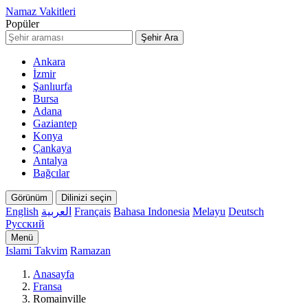
Namaz Vakitleri
Popüler
Şehir Ara
Ankara
İzmir
Şanlıurfa
Bursa
Adana
Gaziantep
Konya
Çankaya
Antalya
Bağcılar
Görünüm
Dilinizi seçin
English
العربية
Français
Bahasa Indonesia
Melayu
Deutsch
Русский
Menü
Islami Takvim
Ramazan
Anasayfa
Fransa
Romainville