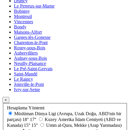
Drancy
Le Perreux-sur-Marne
Bobigny
Montreuil
Vincennes
Bondy
Maisons-Alfort
Garges-lès-Gonesse
Charenton-le-Pont
Rosny-sous-Bois
Aubervilliers
Aulnay-sous-Bois
Neuilly-Plaisance
Le Pré-Saint-Gervais
Saint-Mandé
Le Raincy
Joinville-le-Pont
Ivry-sur-Seine
×
Hesaplama Yöntemi
Müslüman Dünya Ligi (Avrupa, Uzak Doğu, ABD'nin bir
parçası)
18°
17°
Kuzey Amerika İslam Cemiyeti (ABD ve
Kanada)
15°
15°
Umm al-Qura, Mekke (Arap Yarımadası)