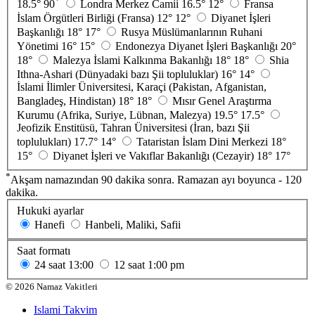
*
18.5°
90
Londra Merkez Camii
16.5°
12°
Fransa
İslam Örgütleri Birliği (Fransa)
12°
12°
Diyanet İşleri
Başkanlığı
18°
17°
Rusya Müslümanlarının Ruhani
Yönetimi
16°
15°
Endonezya Diyanet İşleri Başkanlığı
20°
18°
Malezya İslami Kalkınma Bakanlığı
18°
18°
Shia
Ithna-Ashari (Dünyadaki bazı Şii topluluklar)
16°
14°
İslami İlimler Üniversitesi, Karaçi (Pakistan, Afganistan,
Bangladeş, Hindistan)
18°
18°
Mısır Genel Araştırma
Kurumu (Afrika, Suriye, Lübnan, Malezya)
19.5°
17.5°
Jeofizik Enstitüsü, Tahran Üniversitesi (İran, bazı Şii
toplulukları)
17.7°
14°
Tataristan İslam Dini Merkezi
18°
15°
Diyanet İşleri ve Vakıflar Bakanlığı (Cezayir)
18°
17°
*
Akşam namazından 90 dakika sonra. Ramazan ayı boyunca - 120
dakika.
Hukuki ayarlar
Hanefi
Hanbeli, Maliki, Safii
Saat formatı
24 saat
13:00
12 saat
1:00 pm
©
2026
Namaz Vakitleri
Islami Takvim