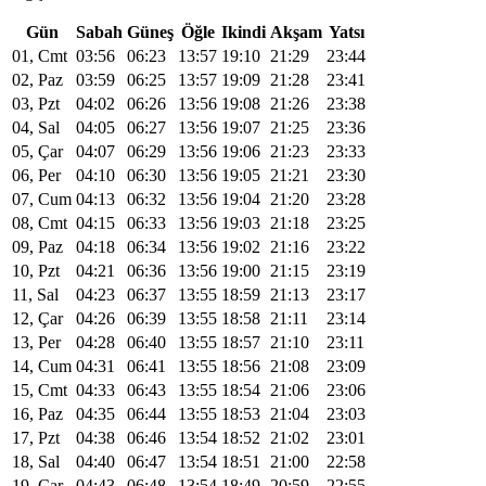
Gün
Sabah
Güneş
Öğle
Ikindi
Akşam
Yatsı
01, Cmt
03:56
06:23
13:57
19:10
21:29
23:44
02, Paz
03:59
06:25
13:57
19:09
21:28
23:41
03, Pzt
04:02
06:26
13:56
19:08
21:26
23:38
04, Sal
04:05
06:27
13:56
19:07
21:25
23:36
05, Çar
04:07
06:29
13:56
19:06
21:23
23:33
06, Per
04:10
06:30
13:56
19:05
21:21
23:30
07, Cum
04:13
06:32
13:56
19:04
21:20
23:28
08, Cmt
04:15
06:33
13:56
19:03
21:18
23:25
09, Paz
04:18
06:34
13:56
19:02
21:16
23:22
10, Pzt
04:21
06:36
13:56
19:00
21:15
23:19
11, Sal
04:23
06:37
13:55
18:59
21:13
23:17
12, Çar
04:26
06:39
13:55
18:58
21:11
23:14
13, Per
04:28
06:40
13:55
18:57
21:10
23:11
14, Cum
04:31
06:41
13:55
18:56
21:08
23:09
15, Cmt
04:33
06:43
13:55
18:54
21:06
23:06
16, Paz
04:35
06:44
13:55
18:53
21:04
23:03
17, Pzt
04:38
06:46
13:54
18:52
21:02
23:01
18, Sal
04:40
06:47
13:54
18:51
21:00
22:58
19, Çar
04:43
06:48
13:54
18:49
20:59
22:55