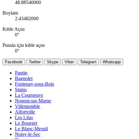
48.88540000
Boylam
2.43482000
Kıble Açısı
0
°
Pusula için kıble açısı
0
°
Facebook
Twitter
Skype
Viber
Telegram
Whatsapp
Pantin
Bagnolet
Fontenay-sous-Bois
Stains
La Courneuve
Nogent-sur-Marne
Villemomble
Alfortville
Les Lilas
Le Bourget
Le Blanc-Mesnil
Noisy-le-Sec