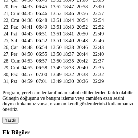
20, Per
04:33
06:45
13:52
18:47
20:58
23:00
21, Cum
04:35
06:46
13:52
18:46
20:56
22:57
22, Cmt
04:38
06:48
13:51
18:44
20:54
22:54
23, Paz
04:41
06:49
13:51
18:43
20:52
22:52
24, Pzt
04:43
06:51
13:51
18:41
20:50
22:49
25, Sal
04:45
06:52
13:51
18:40
20:48
22:46
26, Çar
04:48
06:54
13:50
18:38
20:46
22:43
27, Per
04:50
06:55
13:50
18:37
20:44
22:40
28, Cum
04:53
06:57
13:50
18:35
20:42
22:37
29, Cmt
04:55
06:58
13:49
18:33
20:40
22:35
30, Paz
04:57
07:00
13:49
18:32
20:38
22:32
31, Pzt
04:59
07:01
13:49
18:30
20:36
22:29
Program, yerel camiler tarafından kabul edililenlerden farklı olabilir.
Güneşin doğuşunu ve batışını izleme veya camiden ezan sesini
duyma imkanınız varsa, o zaman kendi gözlemlerinizi kullanmanızı
öneririz.
Yazdir
Ek Bilgiler