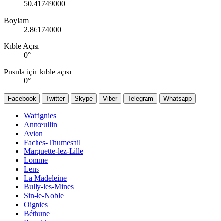
50.41749000
Boylam
2.86174000
Kıble Açısı
0
°
Pusula için kıble açısı
0
°
Facebook
Twitter
Skype
Viber
Telegram
Whatsapp
Wattignies
Annœullin
Avion
Faches-Thumesnil
Marquette-lez-Lille
Lomme
Lens
La Madeleine
Bully-les-Mines
Sin-le-Noble
Oignies
Béthune