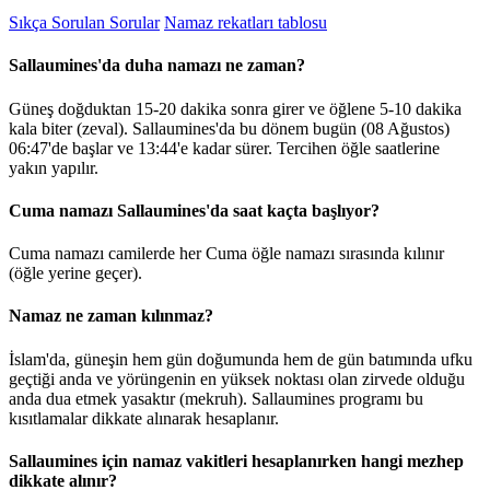
Sıkça Sorulan Sorular
Namaz rekatları tablosu
Sallaumines'da duha namazı ne zaman?
Güneş doğduktan 15-20 dakika sonra girer ve öğlene 5-10 dakika
kala biter (zeval). Sallaumines'da bu dönem bugün (08 Ağustos)
06:47
'de başlar ve
13:44
'e kadar sürer. Tercihen öğle saatlerine
yakın yapılır.
Cuma namazı Sallaumines'da saat kaçta başlıyor?
Cuma namazı camilerde her Cuma öğle namazı sırasında kılınır
(öğle yerine geçer).
Namaz ne zaman kılınmaz?
İslam'da, güneşin hem gün doğumunda hem de gün batımında ufku
geçtiği anda ve yörüngenin en yüksek noktası olan zirvede olduğu
anda dua etmek yasaktır (mekruh). Sallaumines programı bu
kısıtlamalar dikkate alınarak hesaplanır.
Sallaumines için namaz vakitleri hesaplanırken hangi mezhep
dikkate alınır?