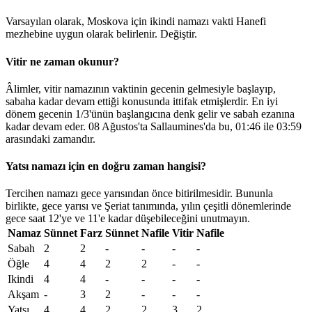
Varsayılan olarak, Moskova için ikindi namazı vakti Hanefi
mezhebine uygun olarak belirlenir.
Değiştir
.
Vitir ne zaman okunur?
Âlimler, vitir namazının vaktinin gecenin gelmesiyle başlayıp,
sabaha kadar devam ettiği konusunda ittifak etmişlerdir. En iyi
dönem gecenin 1/3'ünün başlangıcına denk gelir ve sabah ezanına
kadar devam eder. 08 Ağustos'ta Sallaumines'da bu,
01:46
ile
03:59
arasındaki zamandır.
Yatsı namazı için en doğru zaman hangisi?
Tercihen namazı gece yarısından önce bitirilmesidir. Bununla
birlikte, gece yarısı ve Şeriat tanımında, yılın çeşitli dönemlerinde
gece saat 12'ye ve 11'e kadar düşebileceğini unutmayın.
Namaz
Sünnet
Farz
Sünnet
Nafile
Vitir
Nafile
Sabah
2
2
-
-
-
-
Öğle
4
4
2
2
-
-
Ikindi
4
4
-
-
-
-
Akşam
-
3
2
-
-
-
Yatsı
4
4
2
2
3
2