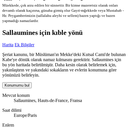
Müekkede, çok arzu edilen bir sünnettir. Bir kimse mazeretsiz olarak onları
devamlı olarak kaçırırsa, günaha girmiş olur
Gayri-mğekkede veya Mustahab -
Hz. Peygamberimizin (sallalahu aleyhi ve sellem) bazen yaptığı ve bazen
yapmadığı namazlardır.
Sallaumines için kıble yönü
Harita
Ek Bilgiler
Şeriat kanunu, bir Müslüman'ın Mekke'deki Kutsal Cami'de bulunan
Kabe'ye dönük olarak namaz kılmasını gerektirir. Sallaumines için
bu yön haritada belirtilmiştir. Daha kesin olarak belirlemek için,
yakınlaştırın ve yakındaki sokakların ve evlerin konumuna göre
yönünüzü belirleyin.
Konumumu bul
Mevcut konum
Sallaumines, Hauts-de-France, Fransa
Saat dilimi
Europe/Paris
Enlem