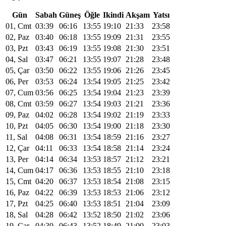
Gün
Sabah
Güneş
Öğle
Ikindi
Akşam
Yatsı
01, Cmt
03:39
06:16
13:55
19:10
21:33
23:58
02, Paz
03:40
06:18
13:55
19:09
21:31
23:55
03, Pzt
03:43
06:19
13:55
19:08
21:30
23:51
04, Sal
03:47
06:21
13:55
19:07
21:28
23:48
05, Çar
03:50
06:22
13:55
19:06
21:26
23:45
06, Per
03:53
06:24
13:54
19:05
21:25
23:42
07, Cum
03:56
06:25
13:54
19:04
21:23
23:39
08, Cmt
03:59
06:27
13:54
19:03
21:21
23:36
09, Paz
04:02
06:28
13:54
19:02
21:19
23:33
10, Pzt
04:05
06:30
13:54
19:00
21:18
23:30
11, Sal
04:08
06:31
13:54
18:59
21:16
23:27
12, Çar
04:11
06:33
13:54
18:58
21:14
23:24
13, Per
04:14
06:34
13:53
18:57
21:12
23:21
14, Cum
04:17
06:36
13:53
18:55
21:10
23:18
15, Cmt
04:20
06:37
13:53
18:54
21:08
23:15
16, Paz
04:22
06:39
13:53
18:53
21:06
23:12
17, Pzt
04:25
06:40
13:53
18:51
21:04
23:09
18, Sal
04:28
06:42
13:52
18:50
21:02
23:06
19, Çar
04:30
06:43
13:52
18:49
21:00
23:03