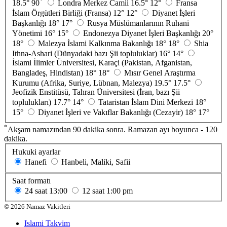
*
18.5°
90
Londra Merkez Camii
16.5°
12°
Fransa
İslam Örgütleri Birliği (Fransa)
12°
12°
Diyanet İşleri
Başkanlığı
18°
17°
Rusya Müslümanlarının Ruhani
Yönetimi
16°
15°
Endonezya Diyanet İşleri Başkanlığı
20°
18°
Malezya İslami Kalkınma Bakanlığı
18°
18°
Shia
Ithna-Ashari (Dünyadaki bazı Şii topluluklar)
16°
14°
İslami İlimler Üniversitesi, Karaçi (Pakistan, Afganistan,
Bangladeş, Hindistan)
18°
18°
Mısır Genel Araştırma
Kurumu (Afrika, Suriye, Lübnan, Malezya)
19.5°
17.5°
Jeofizik Enstitüsü, Tahran Üniversitesi (İran, bazı Şii
toplulukları)
17.7°
14°
Tataristan İslam Dini Merkezi
18°
15°
Diyanet İşleri ve Vakıflar Bakanlığı (Cezayir)
18°
17°
*
Akşam namazından 90 dakika sonra. Ramazan ayı boyunca - 120
dakika.
Hukuki ayarlar
Hanefi
Hanbeli, Maliki, Safii
Saat formatı
24 saat
13:00
12 saat
1:00 pm
©
2026
Namaz Vakitleri
Islami Takvim