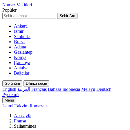
Namaz Vakitleri
Popüler
Şehir Ara
Ankara
İzmir
Şanlıurfa
Bursa
Adana
Gaziantep
Konya
Çankaya
Antalya
Bağcılar
Görünüm
Dilinizi seçin
English
العربية
Français
Bahasa Indonesia
Melayu
Deutsch
Русский
Menü
Islami Takvim
Ramazan
Anasayfa
Fransa
Sallaumines