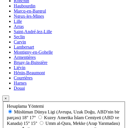
Ronchin
Haubourdin
Marcq-en-Barœul
Nœux-les-Mines
Lille
Arras
Saint-André-lez-Lille
Seclin
Carvin
Lambersart
Montigny-en-Gohelle
Armentières
Bruay-la-Buissière
Liévin
Hénin-Beaumont
Courrières
Harnes
Douai
×
Hesaplama Yöntemi
Müslüman Dünya Ligi (Avrupa, Uzak Doğu, ABD'nin bir
parçası)
18°
17°
Kuzey Amerika İslam Cemiyeti (ABD ve
Kanada)
15°
15°
Umm al-Qura, Mekke (Arap Yarımadası)