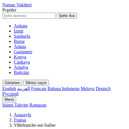
Namaz Vakitleri
Popüler
Şehir Ara
Ankara
İzmir
Şanlıurfa
Bursa
Adana
Gaziantep
Konya
Çankaya
Antalya
Bağcılar
Görünüm
Dilinizi seçin
English
العربية
Français
Bahasa Indonesia
Melayu
Deutsch
Русский
Menü
Islami Takvim
Ramazan
Anasayfa
Fransa
Villefranche-sur-Saône