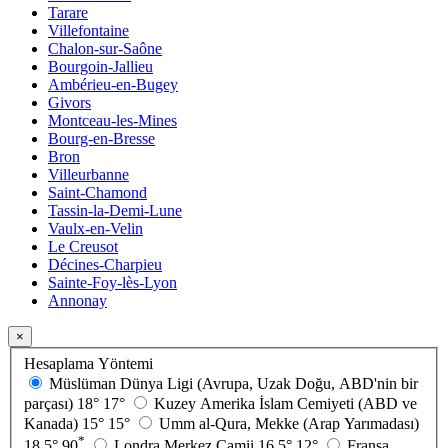
Tarare
Villefontaine
Chalon-sur-Saône
Bourgoin-Jallieu
Ambérieu-en-Bugey
Givors
Montceau-les-Mines
Bourg-en-Bresse
Bron
Villeurbanne
Saint-Chamond
Tassin-la-Demi-Lune
Vaulx-en-Velin
Le Creusot
Décines-Charpieu
Sainte-Foy-lès-Lyon
Annonay
×
Hesaplama Yöntemi
Müslüman Dünya Ligi (Avrupa, Uzak Doğu, ABD'nin bir
parçası)
18°
17°
Kuzey Amerika İslam Cemiyeti (ABD ve
Kanada)
15°
15°
Umm al-Qura, Mekke (Arap Yarımadası)
*
18.5°
90
Londra Merkez Camii
16.5°
12°
Fransa