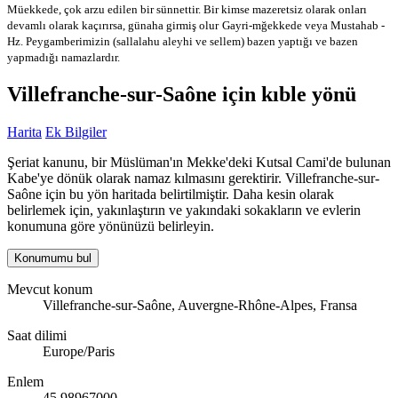
Müekkede, çok arzu edilen bir sünnettir. Bir kimse mazeretsiz olarak onları
devamlı olarak kaçırırsa, günaha girmiş olur
Gayri-mğekkede veya Mustahab -
Hz. Peygamberimizin (sallalahu aleyhi ve sellem) bazen yaptığı ve bazen
yapmadığı namazlardır.
Villefranche-sur-Saône için kıble yönü
Harita
Ek Bilgiler
Şeriat kanunu, bir Müslüman'ın Mekke'deki Kutsal Cami'de bulunan
Kabe'ye dönük olarak namaz kılmasını gerektirir. Villefranche-sur-
Saône için bu yön haritada belirtilmiştir. Daha kesin olarak
belirlemek için, yakınlaştırın ve yakındaki sokakların ve evlerin
konumuna göre yönünüzü belirleyin.
Konumumu bul
Mevcut konum
Villefranche-sur-Saône, Auvergne-Rhône-Alpes, Fransa
Saat dilimi
Europe/Paris
Enlem
45.98967000