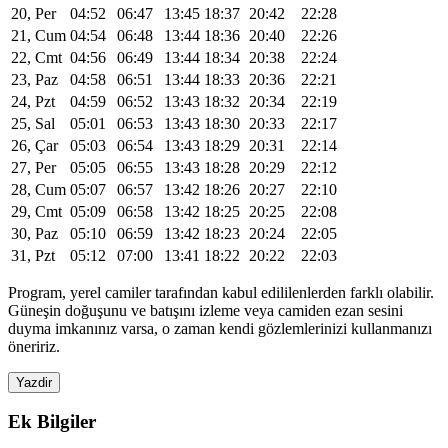
20, Per
04:52
06:47
13:45
18:37
20:42
22:28
21, Cum
04:54
06:48
13:44
18:36
20:40
22:26
22, Cmt
04:56
06:49
13:44
18:34
20:38
22:24
23, Paz
04:58
06:51
13:44
18:33
20:36
22:21
24, Pzt
04:59
06:52
13:43
18:32
20:34
22:19
25, Sal
05:01
06:53
13:43
18:30
20:33
22:17
26, Çar
05:03
06:54
13:43
18:29
20:31
22:14
27, Per
05:05
06:55
13:43
18:28
20:29
22:12
28, Cum
05:07
06:57
13:42
18:26
20:27
22:10
29, Cmt
05:09
06:58
13:42
18:25
20:25
22:08
30, Paz
05:10
06:59
13:42
18:23
20:24
22:05
31, Pzt
05:12
07:00
13:41
18:22
20:22
22:03
Program, yerel camiler tarafından kabul edililenlerden farklı olabilir.
Güneşin doğuşunu ve batışını izleme veya camiden ezan sesini
duyma imkanınız varsa, o zaman kendi gözlemlerinizi kullanmanızı
öneririz.
Yazdir
Ek Bilgiler