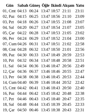
Gün
Sabah
Güneş
Öğle
Ikindi
Akşam
Yatsı
01, Cmt
04:13
06:24
13:47
18:57
21:11
23:11
02, Paz
04:15
06:25
13:47
18:56
21:10
23:09
03, Pzt
04:18
06:26
13:47
18:55
21:08
23:07
04, Sal
04:20
06:27
13:47
18:54
21:07
23:05
05, Çar
04:22
06:28
13:47
18:53
21:05
23:02
06, Per
04:24
06:29
13:47
18:52
21:04
23:00
07, Cum
04:26
06:31
13:47
18:51
21:02
22:58
08, Cmt
04:28
06:32
13:47
18:50
21:01
22:56
09, Paz
04:30
06:33
13:47
18:49
20:59
22:53
10, Pzt
04:32
06:34
13:47
18:48
20:58
22:51
11, Sal
04:34
06:36
13:46
18:47
20:56
22:49
12, Çar
04:36
06:37
13:46
18:46
20:55
22:47
13, Per
04:38
06:38
13:46
18:45
20:53
22:44
14, Cum
04:40
06:39
13:46
18:44
20:52
22:42
15, Cmt
04:42
06:41
13:46
18:43
20:50
22:40
16, Paz
04:44
06:42
13:45
18:42
20:48
22:38
17, Pzt
04:46
06:43
13:45
18:40
20:47
22:35
18, Sal
04:48
06:44
13:45
18:39
20:45
22:33
19, Çar
04:50
06:46
13:45
18:38
20:43
22:31