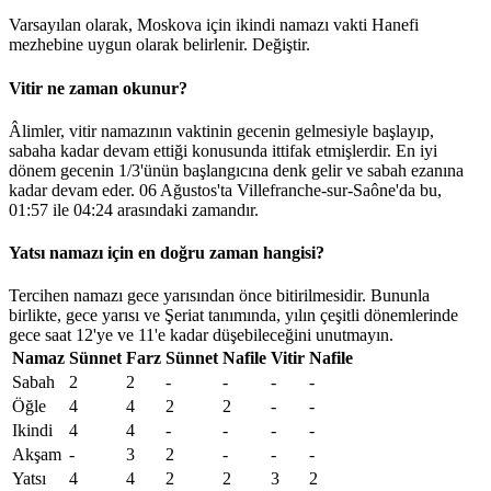
Varsayılan olarak, Moskova için ikindi namazı vakti Hanefi
mezhebine uygun olarak belirlenir.
Değiştir
.
Vitir ne zaman okunur?
Âlimler, vitir namazının vaktinin gecenin gelmesiyle başlayıp,
sabaha kadar devam ettiği konusunda ittifak etmişlerdir. En iyi
dönem gecenin 1/3'ünün başlangıcına denk gelir ve sabah ezanına
kadar devam eder. 06 Ağustos'ta Villefranche-sur-Saône'da bu,
01:57
ile
04:24
arasındaki zamandır.
Yatsı namazı için en doğru zaman hangisi?
Tercihen namazı gece yarısından önce bitirilmesidir. Bununla
birlikte, gece yarısı ve Şeriat tanımında, yılın çeşitli dönemlerinde
gece saat 12'ye ve 11'e kadar düşebileceğini unutmayın.
Namaz
Sünnet
Farz
Sünnet
Nafile
Vitir
Nafile
Sabah
2
2
-
-
-
-
Öğle
4
4
2
2
-
-
Ikindi
4
4
-
-
-
-
Akşam
-
3
2
-
-
-
Yatsı
4
4
2
2
3
2