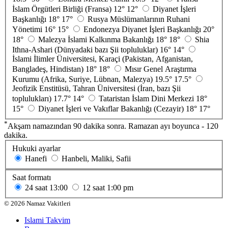
İslam Örgütleri Birliği (Fransa)
12°
12°
Diyanet İşleri
Başkanlığı
18°
17°
Rusya Müslümanlarının Ruhani
Yönetimi
16°
15°
Endonezya Diyanet İşleri Başkanlığı
20°
18°
Malezya İslami Kalkınma Bakanlığı
18°
18°
Shia
Ithna-Ashari (Dünyadaki bazı Şii topluluklar)
16°
14°
İslami İlimler Üniversitesi, Karaçi (Pakistan, Afganistan,
Bangladeş, Hindistan)
18°
18°
Mısır Genel Araştırma
Kurumu (Afrika, Suriye, Lübnan, Malezya)
19.5°
17.5°
Jeofizik Enstitüsü, Tahran Üniversitesi (İran, bazı Şii
toplulukları)
17.7°
14°
Tataristan İslam Dini Merkezi
18°
15°
Diyanet İşleri ve Vakıflar Bakanlığı (Cezayir)
18°
17°
*
Akşam namazından 90 dakika sonra. Ramazan ayı boyunca - 120
dakika.
Hukuki ayarlar
Hanefi
Hanbeli, Maliki, Safii
Saat formatı
24 saat
13:00
12 saat
1:00 pm
©
2026
Namaz Vakitleri
Islami Takvim