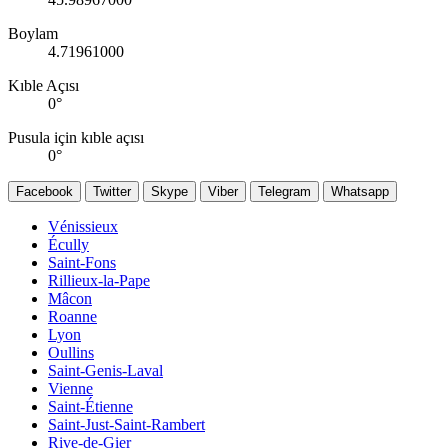
Boylam
4.71961000
Kıble Açısı
0
°
Pusula için kıble açısı
0
°
Facebook
Twitter
Skype
Viber
Telegram
Whatsapp
Vénissieux
Écully
Saint-Fons
Rillieux-la-Pape
Mâcon
Roanne
Lyon
Oullins
Saint-Genis-Laval
Vienne
Saint-Étienne
Saint-Just-Saint-Rambert
Rive-de-Gier