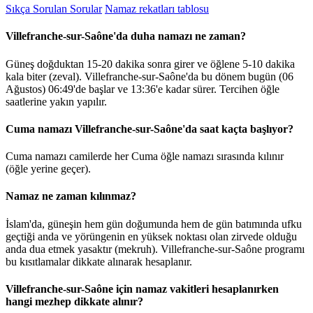
Sıkça Sorulan Sorular
Namaz rekatları tablosu
Villefranche-sur-Saône'da duha namazı ne zaman?
Güneş doğduktan 15-20 dakika sonra girer ve öğlene 5-10 dakika
kala biter (zeval). Villefranche-sur-Saône'da bu dönem bugün (06
Ağustos)
06:49
'de başlar ve
13:36
'e kadar sürer. Tercihen öğle
saatlerine yakın yapılır.
Cuma namazı Villefranche-sur-Saône'da saat kaçta başlıyor?
Cuma namazı camilerde her Cuma öğle namazı sırasında kılınır
(öğle yerine geçer).
Namaz ne zaman kılınmaz?
İslam'da, güneşin hem gün doğumunda hem de gün batımında ufku
geçtiği anda ve yörüngenin en yüksek noktası olan zirvede olduğu
anda dua etmek yasaktır (mekruh). Villefranche-sur-Saône programı
bu kısıtlamalar dikkate alınarak hesaplanır.
Villefranche-sur-Saône için namaz vakitleri hesaplanırken
hangi mezhep dikkate alınır?