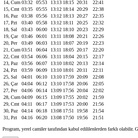
14, Cum
03:32
05:53
13:13
18:15
20:31
22:41
15, Cmt
03:35
05:55
13:12
18:14
20:29
22:38
16, Paz
03:38
05:56
13:12
18:13
20:27
22:35
17, Pzt
03:40
05:58
13:12
18:11
20:25
22:32
18, Sal
03:43
06:00
13:12
18:10
20:23
22:29
19, Çar
03:46
06:01
13:11
18:08
20:21
22:26
20, Per
03:49
06:03
13:11
18:07
20:19
22:23
21, Cum
03:51
06:04
13:11
18:05
20:17
22:20
22, Cmt
03:54
06:06
13:11
18:04
20:15
22:17
23, Paz
03:56
06:07
13:10
18:02
20:13
22:14
24, Pzt
03:59
06:09
13:10
18:01
20:11
22:11
25, Sal
04:01
06:10
13:10
17:59
20:09
22:08
26, Çar
04:04
06:12
13:10
17:58
20:06
22:05
27, Per
04:06
06:14
13:09
17:56
20:04
22:02
28, Cum
04:09
06:15
13:09
17:55
20:02
21:59
29, Cmt
04:11
06:17
13:09
17:53
20:00
21:56
30, Paz
04:14
06:18
13:08
17:51
19:58
21:54
31, Pzt
04:16
06:20
13:08
17:50
19:56
21:51
Program, yerel camiler tarafından kabul edililenlerden farklı olabili