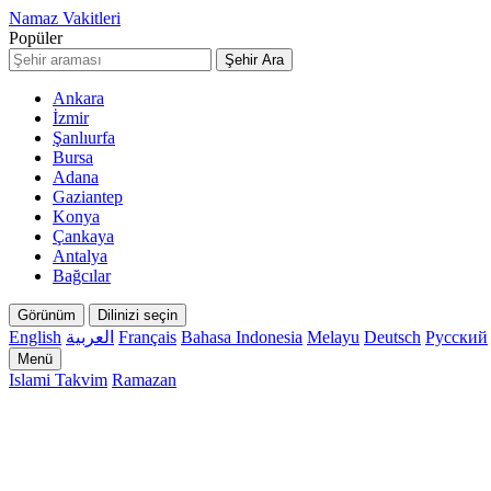
Namaz Vakitleri
Popüler
Şehir Ara
Ankara
İzmir
Şanlıurfa
Bursa
Adana
Gaziantep
Konya
Çankaya
Antalya
Bağcılar
Görünüm
Dilinizi seçin
English
العربية
Français
Bahasa Indonesia
Melayu
Deutsch
Русский
Menü
Islami Takvim
Ramazan