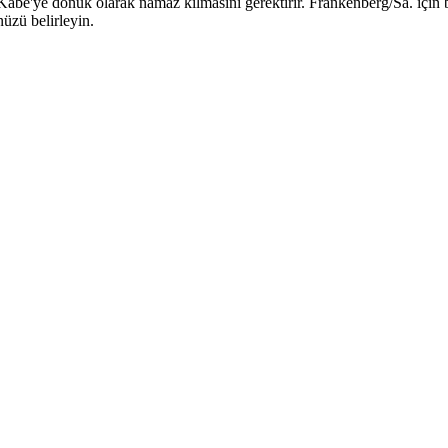
e'ye dönük olarak namaz kılmasını gerektirir. Frankenberg/Sa. için bu y
üzü belirleyin.