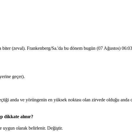
a biter (zeval). Frankenberg/Sa.'da bu dönem bugün (07 Ağustos)
06:0
erine geçer).
tiği anda ve yörüngenin en yüksek noktası olan zirvede olduğu anda 
p dikkate alınır?
 uygun olarak belirlenir.
Değiştir
.