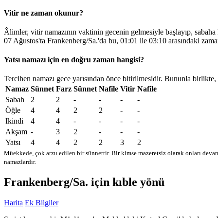
Vitir ne zaman okunur?
Âlimler, vitir namazının vaktinin gecenin gelmesiyle başlayıp, sabaha
07 Ağustos'ta Frankenberg/Sa.'da bu,
01:01
ile
03:10
arasındaki zama
Yatsı namazı için en doğru zaman hangisi?
Tercihen namazı gece yarısından önce bitirilmesidir. Bununla birlikte,
Namaz
Sünnet
Farz
Sünnet
Nafile
Vitir
Nafile
Sabah
2
2
-
-
-
-
Öğle
4
4
2
2
-
-
Ikindi
4
4
-
-
-
-
Akşam
-
3
2
-
-
-
Yatsı
4
4
2
2
3
2
Müekkede, çok arzu edilen bir sünnettir. Bir kimse mazeretsiz olarak onları devam
namazlardır.
Frankenberg/Sa. için kıble yönü
Harita
Ek Bilgiler