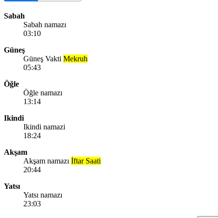
Sabah
Sabah namazı
03:10
Güneş
Güneş Vakti
Mekruh
05:43
Öğle
Öğle namazı
13:14
Ikindi
Ikindi namazi
18:24
Akşam
Akşam namazı
İftar Saati
20:44
Yatsı
Yatsı namazı
23:03