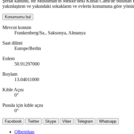
Şeriat kanunu, bir Müslüman'ın Mekke'deki Kutsal Cami'de bulunan Kab
yakınlaştırın ve yakındaki sokakların ve evlerin konumuna göre yönün
Konumumu bul
Mevcut konum
Frankenberg/Sa., Saksonya, Almanya
Saat dilimi
Europe/Berlin
Enlem
50.91297000
Boylam
13.04011000
Kıble Açısı
0
°
Pusula için kıble açısı
0
°
Facebook
Twitter
Skype
Viber
Telegram
Whatsapp
Olbernhau