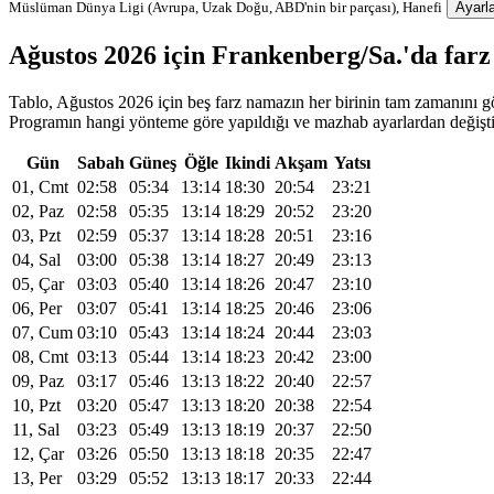
Müslüman Dünya Ligi (Avrupa, Uzak Doğu, ABD'nin bir parçası), Hanefi
Ayarla
Ağustos 2026 için Frankenberg/Sa.'da far
Tablo, Ağustos 2026 için beş farz namazın her birinin tam zamanını gös
Programın hangi yönteme göre yapıldığı ve mazhab ayarlardan değiştiri
Gün
Sabah
Güneş
Öğle
Ikindi
Akşam
Yatsı
01, Cmt
02:58
05:34
13:14
18:30
20:54
23:21
02, Paz
02:58
05:35
13:14
18:29
20:52
23:20
03, Pzt
02:59
05:37
13:14
18:28
20:51
23:16
04, Sal
03:00
05:38
13:14
18:27
20:49
23:13
05, Çar
03:03
05:40
13:14
18:26
20:47
23:10
06, Per
03:07
05:41
13:14
18:25
20:46
23:06
07, Cum
03:10
05:43
13:14
18:24
20:44
23:03
08, Cmt
03:13
05:44
13:14
18:23
20:42
23:00
09, Paz
03:17
05:46
13:13
18:22
20:40
22:57
10, Pzt
03:20
05:47
13:13
18:20
20:38
22:54
11, Sal
03:23
05:49
13:13
18:19
20:37
22:50
12, Çar
03:26
05:50
13:13
18:18
20:35
22:47
13, Per
03:29
05:52
13:13
18:17
20:33
22:44