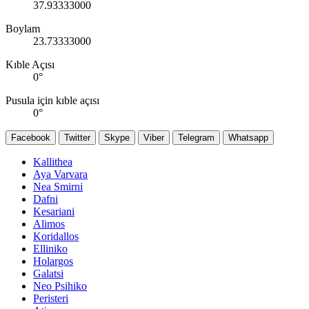
37.93333000
Boylam
23.73333000
Kıble Açısı
0
°
Pusula için kıble açısı
0
°
Facebook
Twitter
Skype
Viber
Telegram
Whatsapp
Kallithea
Aya Varvara
Nea Smirni
Dafni
Kesariani
Alimos
Koridallos
Elliniko
Holargos
Galatsi
Neo Psihiko
Peristeri