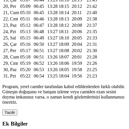
20, Per
05:09
06:45
13:28
18:15
20:12
21:42
21, Cum
05:10
06:45
13:28
18:14
20:11
21:40
22, Cmt
05:11
06:46
13:28
18:13
20:09
21:38
23, Paz
05:12
06:47
13:28
18:12
20:08
21:37
24, Pzt
05:13
06:48
13:27
18:11
20:06
21:35
25, Sal
05:15
06:49
13:27
18:10
20:05
21:33
26, Çar
05:16
06:50
13:27
18:09
20:04
21:31
27, Per
05:17
06:51
13:27
18:08
20:02
21:30
28, Cum
05:18
06:51
13:26
18:07
20:01
21:28
29, Cmt
05:19
06:52
13:26
18:06
19:59
21:26
30, Paz
05:20
06:53
13:26
18:05
19:58
21:25
31, Pzt
05:22
06:54
13:25
18:04
19:56
21:23
Program, yerel camiler tarafından kabul edililenlerden farklı olabilir.
Güneşin doğuşunu ve batışını izleme veya camiden ezan sesini
duyma imkanınız varsa, o zaman kendi gözlemlerinizi kullanmanızı
öneririz.
Yazdir
Ek Bilgiler