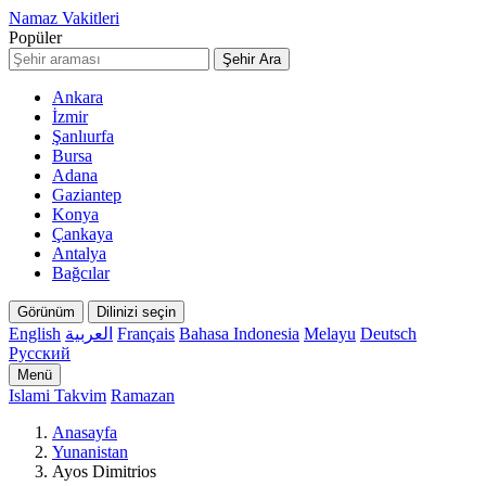
Namaz Vakitleri
Popüler
Şehir Ara
Ankara
İzmir
Şanlıurfa
Bursa
Adana
Gaziantep
Konya
Çankaya
Antalya
Bağcılar
Görünüm
Dilinizi seçin
English
العربية
Français
Bahasa Indonesia
Melayu
Deutsch
Русский
Menü
Islami Takvim
Ramazan
Anasayfa
Yunanistan
Ayos Dimitrios