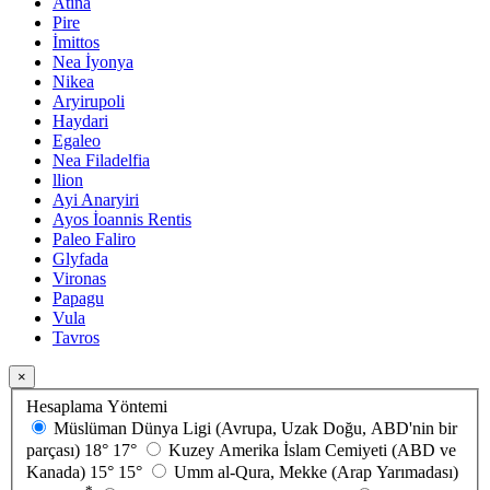
Atina
Pire
İmittos
Nea İyonya
Nikea
Aryirupoli
Haydari
Egaleo
Nea Filadelfia
llion
Ayi Anaryiri
Ayos İoannis Rentis
Paleo Faliro
Glyfada
Vironas
Papagu
Vula
Tavros
×
Hesaplama Yöntemi
Müslüman Dünya Ligi (Avrupa, Uzak Doğu, ABD'nin bir
parçası)
18°
17°
Kuzey Amerika İslam Cemiyeti (ABD ve
Kanada)
15°
15°
Umm al-Qura, Mekke (Arap Yarımadası)