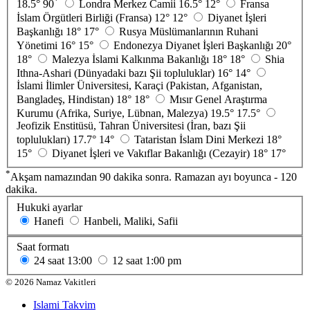
*
18.5°
90
Londra Merkez Camii
16.5°
12°
Fransa
İslam Örgütleri Birliği (Fransa)
12°
12°
Diyanet İşleri
Başkanlığı
18°
17°
Rusya Müslümanlarının Ruhani
Yönetimi
16°
15°
Endonezya Diyanet İşleri Başkanlığı
20°
18°
Malezya İslami Kalkınma Bakanlığı
18°
18°
Shia
Ithna-Ashari (Dünyadaki bazı Şii topluluklar)
16°
14°
İslami İlimler Üniversitesi, Karaçi (Pakistan, Afganistan,
Bangladeş, Hindistan)
18°
18°
Mısır Genel Araştırma
Kurumu (Afrika, Suriye, Lübnan, Malezya)
19.5°
17.5°
Jeofizik Enstitüsü, Tahran Üniversitesi (İran, bazı Şii
toplulukları)
17.7°
14°
Tataristan İslam Dini Merkezi
18°
15°
Diyanet İşleri ve Vakıflar Bakanlığı (Cezayir)
18°
17°
*
Akşam namazından 90 dakika sonra. Ramazan ayı boyunca - 120
dakika.
Hukuki ayarlar
Hanefi
Hanbeli, Maliki, Safii
Saat formatı
24 saat
13:00
12 saat
1:00 pm
©
2026
Namaz Vakitleri
Islami Takvim