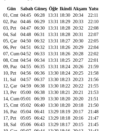
Gün
Sabah
Güneş
Öğle
Ikindi
Akşam
Yatsı
01, Cmt
04:45
06:28
13:31
18:30
20:34
22:11
02, Paz
04:46
06:29
13:31
18:29
20:33
22:10
03, Pzt
04:47
06:30
13:31
18:28
20:32
22:08
04, Sal
04:48
06:31
13:31
18:28
20:31
22:07
05, Çar
04:50
06:32
13:31
18:27
20:30
22:05
06, Per
04:51
06:32
13:31
18:26
20:29
22:04
07, Cum
04:52
06:33
13:31
18:26
20:28
22:02
08, Cmt
04:54
06:34
13:31
18:25
20:27
22:01
09, Paz
04:55
06:35
13:31
18:24
20:26
21:59
10, Pzt
04:56
06:36
13:30
18:24
20:25
21:58
11, Sal
04:57
06:37
13:30
18:23
20:23
21:56
12, Çar
04:59
06:38
13:30
18:22
20:22
21:55
13, Per
05:00
06:38
13:30
18:21
20:21
21:53
14, Cum
05:01
06:39
13:30
18:20
20:20
21:51
15, Cmt
05:02
06:40
13:30
18:20
20:18
21:50
16, Paz
05:04
06:41
13:29
18:19
20:17
21:48
17, Pzt
05:05
06:42
13:29
18:18
20:16
21:47
18, Sal
05:06
06:43
13:29
18:17
20:15
21:45
19, Çar
05:07
06:44
13:29
18:16
20:13
21:43