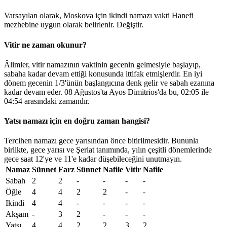
Varsayılan olarak, Moskova için ikindi namazı vakti Hanefi
mezhebine uygun olarak belirlenir.
Değiştir
.
Vitir ne zaman okunur?
Âlimler, vitir namazının vaktinin gecenin gelmesiyle başlayıp,
sabaha kadar devam ettiği konusunda ittifak etmişlerdir. En iyi
dönem gecenin 1/3'ünün başlangıcına denk gelir ve sabah ezanına
kadar devam eder. 08 Ağustos'ta Ayos Dimitrios'da bu,
02:05
ile
04:54
arasındaki zamandır.
Yatsı namazı için en doğru zaman hangisi?
Tercihen namazı gece yarısından önce bitirilmesidir. Bununla
birlikte, gece yarısı ve Şeriat tanımında, yılın çeşitli dönemlerinde
gece saat 12'ye ve 11'e kadar düşebileceğini unutmayın.
Namaz
Sünnet
Farz
Sünnet
Nafile
Vitir
Nafile
Sabah
2
2
-
-
-
-
Öğle
4
4
2
2
-
-
Ikindi
4
4
-
-
-
-
Akşam
-
3
2
-
-
-
Yatsı
4
4
2
2
3
2