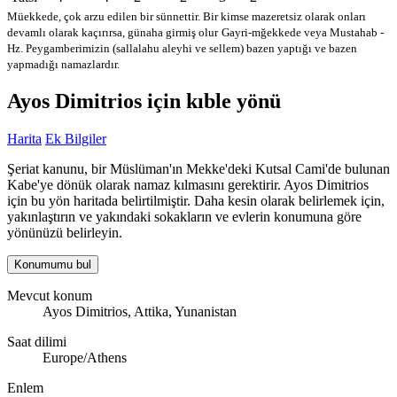
Müekkede, çok arzu edilen bir sünnettir. Bir kimse mazeretsiz olarak onları
devamlı olarak kaçırırsa, günaha girmiş olur
Gayri-mğekkede veya Mustahab -
Hz. Peygamberimizin (sallalahu aleyhi ve sellem) bazen yaptığı ve bazen
yapmadığı namazlardır.
Ayos Dimitrios için kıble yönü
Harita
Ek Bilgiler
Şeriat kanunu, bir Müslüman'ın Mekke'deki Kutsal Cami'de bulunan
Kabe'ye dönük olarak namaz kılmasını gerektirir. Ayos Dimitrios
için bu yön haritada belirtilmiştir. Daha kesin olarak belirlemek için,
yakınlaştırın ve yakındaki sokakların ve evlerin konumuna göre
yönünüzü belirleyin.
Konumumu bul
Mevcut konum
Ayos Dimitrios, Attika, Yunanistan
Saat dilimi
Europe/Athens
Enlem