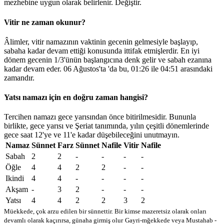
mezhebine uygun olarak belirlenir.
Değiştir
.
Vitir ne zaman okunur?
Âlimler, vitir namazının vaktinin gecenin gelmesiyle başlayıp,
sabaha kadar devam ettiği konusunda ittifak etmişlerdir. En iyi
dönem gecenin 1/3'ünün başlangıcına denk gelir ve sabah ezanına
kadar devam eder. 06 Ağustos'ta 'da bu,
01:26
ile
04:51
arasındaki
zamandır.
Yatsı namazı için en doğru zaman hangisi?
Tercihen namazı gece yarısından önce bitirilmesidir. Bununla
birlikte, gece yarısı ve Şeriat tanımında, yılın çeşitli dönemlerinde
gece saat 12'ye ve 11'e kadar düşebileceğini unutmayın.
Namaz
Sünnet
Farz
Sünnet
Nafile
Vitir
Nafile
Sabah
2
2
-
-
-
-
Öğle
4
4
2
2
-
-
Ikindi
4
4
-
-
-
-
Akşam
-
3
2
-
-
-
Yatsı
4
4
2
2
3
2
Müekkede, çok arzu edilen bir sünnettir. Bir kimse mazeretsiz olarak onları
devamlı olarak kaçırırsa, günaha girmiş olur
Gayri-mğekkede veya Mustahab -