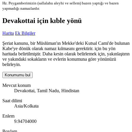
Hz. Peygamberimizin (sallalahu aleyhi ve sellem) bazen yaptığı ve bazen
yapmadığı namazlardır.
Devakottai için kıble yönü
Harita
Ek Bilgiler
Şeriat kanunu, bir Müslüman'ın Mekke'deki Kutsal Cami'de bulunan
Kabe'ye dönük olarak namaz kılmasını gerektirir. için bu yön
haritada belirtilmiştir. Daha kesin olarak belirlemek için, yakınlaştırın
ve yakındaki sokakların ve evlerin konumuna göre yönünüzü
belirleyin.
Konumumu bul
Mevcut konum
Devakottai, Tamil Nadu, Hindistan
Saat dilimi
Asia/Kolkata
Enlem
9.94704000
Boylam