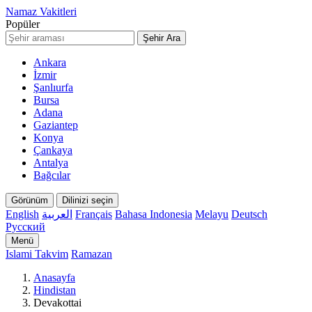
Namaz Vakitleri
Popüler
Şehir Ara
Ankara
İzmir
Şanlıurfa
Bursa
Adana
Gaziantep
Konya
Çankaya
Antalya
Bağcılar
Görünüm
Dilinizi seçin
English
العربية
Français
Bahasa Indonesia
Melayu
Deutsch
Русский
Menü
Islami Takvim
Ramazan
Anasayfa
Hindistan
Devakottai