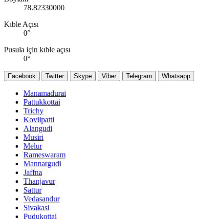
78.82330000
Kıble Açısı
0
°
Pusula için kıble açısı
0
°
Facebook
Twitter
Skype
Viber
Telegram
Whatsapp
Manamadurai
Pattukkottai
Trichy
Kovilpatti
Alangudi
Musiri
Melur
Rameswaram
Mannargudi
Jaffna
Thanjavur
Sattur
Vedasandur
Sivakasi
Pudukottai