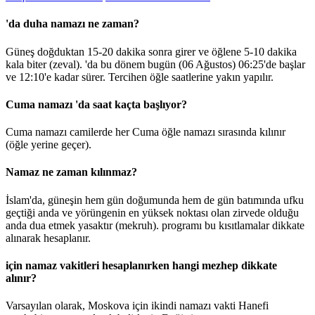
'da duha namazı ne zaman?
Güneş doğduktan 15-20 dakika sonra girer ve öğlene 5-10 dakika
kala biter (zeval). 'da bu dönem bugün (06 Ağustos)
06:25
'de başlar
ve
12:10
'e kadar sürer. Tercihen öğle saatlerine yakın yapılır.
Cuma namazı 'da saat kaçta başlıyor?
Cuma namazı camilerde her Cuma öğle namazı sırasında kılınır
(öğle yerine geçer).
Namaz ne zaman kılınmaz?
İslam'da, güneşin hem gün doğumunda hem de gün batımında ufku
geçtiği anda ve yörüngenin en yüksek noktası olan zirvede olduğu
anda dua etmek yasaktır (mekruh). programı bu kısıtlamalar dikkate
alınarak hesaplanır.
için namaz vakitleri hesaplanırken hangi mezhep dikkate
alınır?
Varsayılan olarak, Moskova için ikindi namazı vakti Hanefi