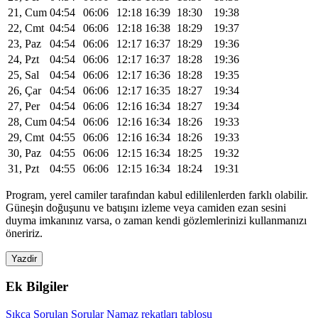
21, Cum
04:54
06:06
12:18
16:39
18:30
19:38
22, Cmt
04:54
06:06
12:18
16:38
18:29
19:37
23, Paz
04:54
06:06
12:17
16:37
18:29
19:36
24, Pzt
04:54
06:06
12:17
16:37
18:28
19:36
25, Sal
04:54
06:06
12:17
16:36
18:28
19:35
26, Çar
04:54
06:06
12:17
16:35
18:27
19:34
27, Per
04:54
06:06
12:16
16:34
18:27
19:34
28, Cum
04:54
06:06
12:16
16:34
18:26
19:33
29, Cmt
04:55
06:06
12:16
16:34
18:26
19:33
30, Paz
04:55
06:06
12:15
16:34
18:25
19:32
31, Pzt
04:55
06:06
12:15
16:34
18:24
19:31
Program, yerel camiler tarafından kabul edililenlerden farklı olabilir.
Güneşin doğuşunu ve batışını izleme veya camiden ezan sesini
duyma imkanınız varsa, o zaman kendi gözlemlerinizi kullanmanızı
öneririz.
Yazdir
Ek Bilgiler
Sıkça Sorulan Sorular
Namaz rekatları tablosu