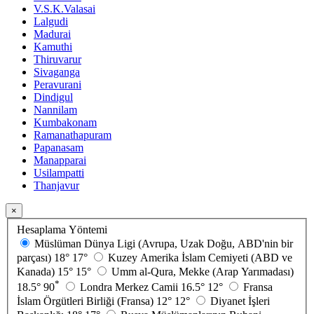
V.S.K.Valasai
Lalgudi
Madurai
Kamuthi
Thiruvarur
Sivaganga
Peravurani
Dindigul
Nannilam
Kumbakonam
Ramanathapuram
Papanasam
Manapparai
Usilampatti
Thanjavur
×
Hesaplama Yöntemi
Müslüman Dünya Ligi (Avrupa, Uzak Doğu, ABD'nin bir
parçası)
18°
17°
Kuzey Amerika İslam Cemiyeti (ABD ve
Kanada)
15°
15°
Umm al-Qura, Mekke (Arap Yarımadası)
*
18.5°
90
Londra Merkez Camii
16.5°
12°
Fransa
İslam Örgütleri Birliği (Fransa)
12°
12°
Diyanet İşleri