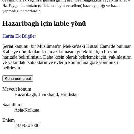
devamlı olarak kaçırırsa, günaha girmiş olur
Gayri-mğekkede veya Mustahab -
Hz. Peygamberimizin (sallalahu aleyhi ve sellem) bazen yaptığı ve bazen
yapmadığı namazlardır.
Hazaribagh için kıble yönü
Harita
Ek Bilgiler
Şeriat kanunu, bir Müslüman'ın Mekke'deki Kutsal Cami'de bulunan
Kabe'ye dönük olarak namaz kılmasını gerektirir. için bu yön
haritada belirtilmiştir. Daha kesin olarak belirlemek için, yakınlaştırın
ve yakındaki sokakların ve evlerin konumuna göre yönünüzü
belirleyin.
Konumumu bul
Mevcut konum
Hazaribagh, Jharkhand, Hindistan
Saat dilimi
Asia/Kolkata
Enlem
23.99241000