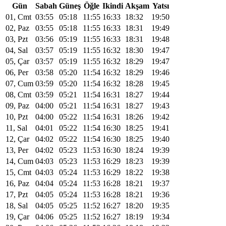
Gün
Sabah
Güneş
Öğle
Ikindi
Akşam
Yatsı
01, Cmt
03:55
05:18
11:55
16:33
18:32
19:50
02, Paz
03:55
05:18
11:55
16:33
18:31
19:49
03, Pzt
03:56
05:19
11:55
16:33
18:31
19:48
04, Sal
03:57
05:19
11:55
16:32
18:30
19:47
05, Çar
03:57
05:19
11:55
16:32
18:29
19:47
06, Per
03:58
05:20
11:54
16:32
18:29
19:46
07, Cum
03:59
05:20
11:54
16:32
18:28
19:45
08, Cmt
03:59
05:21
11:54
16:31
18:27
19:44
09, Paz
04:00
05:21
11:54
16:31
18:27
19:43
10, Pzt
04:00
05:22
11:54
16:31
18:26
19:42
11, Sal
04:01
05:22
11:54
16:30
18:25
19:41
12, Çar
04:02
05:22
11:54
16:30
18:25
19:40
13, Per
04:02
05:23
11:53
16:30
18:24
19:39
14, Cum
04:03
05:23
11:53
16:29
18:23
19:39
15, Cmt
04:03
05:24
11:53
16:29
18:22
19:38
16, Paz
04:04
05:24
11:53
16:28
18:21
19:37
17, Pzt
04:05
05:24
11:53
16:28
18:21
19:36
18, Sal
04:05
05:25
11:52
16:27
18:20
19:35
19, Çar
04:06
05:25
11:52
16:27
18:19
19:34