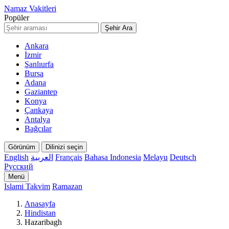
Namaz Vakitleri
Popüler
Şehir Ara
Ankara
İzmir
Şanlıurfa
Bursa
Adana
Gaziantep
Konya
Çankaya
Antalya
Bağcılar
Görünüm
Dilinizi seçin
English
العربية
Français
Bahasa Indonesia
Melayu
Deutsch
Русский
Menü
Islami Takvim
Ramazan
Anasayfa
Hindistan
Hazaribagh