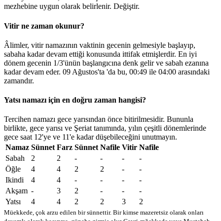
mezhebine uygun olarak belirlenir.
Değiştir
.
Vitir ne zaman okunur?
Âlimler, vitir namazının vaktinin gecenin gelmesiyle başlayıp,
sabaha kadar devam ettiği konusunda ittifak etmişlerdir. En iyi
dönem gecenin 1/3'ünün başlangıcına denk gelir ve sabah ezanına
kadar devam eder. 09 Ağustos'ta 'da bu,
00:49
ile
04:00
arasındaki
zamandır.
Yatsı namazı için en doğru zaman hangisi?
Tercihen namazı gece yarısından önce bitirilmesidir. Bununla
birlikte, gece yarısı ve Şeriat tanımında, yılın çeşitli dönemlerinde
gece saat 12'ye ve 11'e kadar düşebileceğini unutmayın.
Namaz
Sünnet
Farz
Sünnet
Nafile
Vitir
Nafile
Sabah
2
2
-
-
-
-
Öğle
4
4
2
2
-
-
Ikindi
4
4
-
-
-
-
Akşam
-
3
2
-
-
-
Yatsı
4
4
2
2
3
2
Müekkede, çok arzu edilen bir sünnettir. Bir kimse mazeretsiz olarak onları