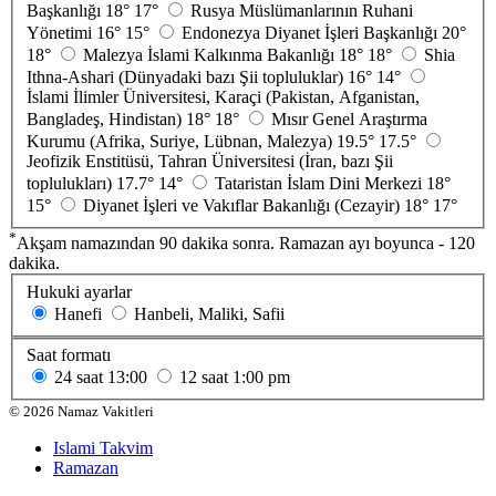
Başkanlığı
18°
17°
Rusya Müslümanlarının Ruhani
Yönetimi
16°
15°
Endonezya Diyanet İşleri Başkanlığı
20°
18°
Malezya İslami Kalkınma Bakanlığı
18°
18°
Shia
Ithna-Ashari (Dünyadaki bazı Şii topluluklar)
16°
14°
İslami İlimler Üniversitesi, Karaçi (Pakistan, Afganistan,
Bangladeş, Hindistan)
18°
18°
Mısır Genel Araştırma
Kurumu (Afrika, Suriye, Lübnan, Malezya)
19.5°
17.5°
Jeofizik Enstitüsü, Tahran Üniversitesi (İran, bazı Şii
toplulukları)
17.7°
14°
Tataristan İslam Dini Merkezi
18°
15°
Diyanet İşleri ve Vakıflar Bakanlığı (Cezayir)
18°
17°
*
Akşam namazından 90 dakika sonra. Ramazan ayı boyunca - 120
dakika.
Hukuki ayarlar
Hanefi
Hanbeli, Maliki, Safii
Saat formatı
24 saat
13:00
12 saat
1:00 pm
©
2026
Namaz Vakitleri
Islami Takvim
Ramazan