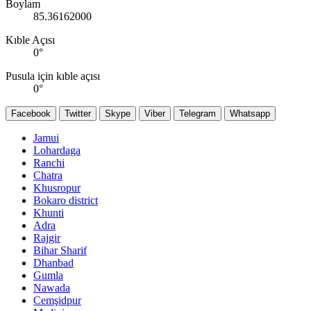
Boylam
85.36162000
Kıble Açısı
0
°
Pusula için kıble açısı
0
°
Facebook
Twitter
Skype
Viber
Telegram
Whatsapp
Jamui
Lohardaga
Ranchi
Chatra
Khusropur
Bokaro district
Khunti
Adra
Rajgir
Bihar Sharif
Dhanbad
Gumla
Nawada
Cemşidpur