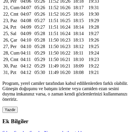
20, Per
04:06
05:26
11:52
16:26
18:18
19:33
21, Cum
04:07
05:26
11:52
16:26
18:17
19:31
22, Cmt
04:07
05:26
11:52
16:25
18:16
19:30
23, Paz
04:08
05:27
11:51
16:25
18:15
19:29
24, Pzt
04:09
05:27
11:51
16:24
18:14
19:28
25, Sal
04:09
05:28
11:51
16:24
18:14
19:27
26, Çar
04:10
05:28
11:50
16:23
18:13
19:26
27, Per
04:10
05:28
11:50
16:23
18:12
19:25
28, Cum
04:11
05:29
11:50
16:22
18:11
19:24
29, Cmt
04:11
05:29
11:50
16:21
18:10
19:23
30, Paz
04:12
05:29
11:49
16:21
18:09
19:22
31, Pzt
04:12
05:30
11:49
16:20
18:08
19:21
Program, yerel camiler tarafından kabul edililenlerden farklı olabilir.
Güneşin doğuşunu ve batışını izleme veya camiden ezan sesini
duyma imkanınız varsa, o zaman kendi gözlemlerinizi kullanmanızı
öneririz.
Yazdir
Ek Bilgiler