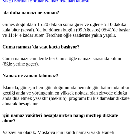
Sıkça Sorulan Sorular
Namaz rekatları tablosu
'da duha namazı ne zaman?
Güneş doğduktan 15-20 dakika sonra girer ve öğlene 5-10 dakika
kala biter (zeval). 'da bu dönem bugün (09 Ağustos)
05:41
'de başlar
ve
11:44
'e kadar sürer. Tercihen öğle saatlerine yakın yapılır.
Cuma namazı 'da saat kaçta başlıyor?
Cuma namazı camilerde her Cuma öğle namazı sırasında kılınır
(öğle yerine geçer).
Namaz ne zaman kılınmaz?
İslam'da, güneşin hem gün doğumunda hem de gün batımında ufku
geçtiği anda ve yörüngenin en yüksek noktası olan zirvede olduğu
anda dua etmek yasaktır (mekruh). programı bu kısıtlamalar dikkate
alınarak hesaplanır.
için namaz vakitleri hesaplanırken hangi mezhep dikkate
alınır?
Varsayılan olarak, Moskova için ikindi namazı vakti Hanefi