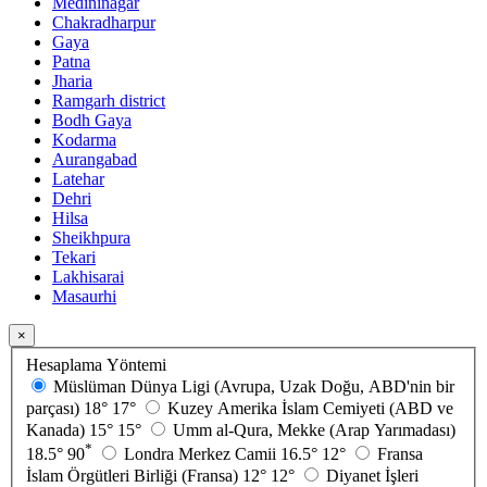
Medininagar
Chakradharpur
Gaya
Patna
Jharia
Ramgarh district
Bodh Gaya
Kodarma
Aurangabad
Latehar
Dehri
Hilsa
Sheikhpura
Tekari
Lakhisarai
Masaurhi
×
Hesaplama Yöntemi
Müslüman Dünya Ligi (Avrupa, Uzak Doğu, ABD'nin bir
parçası)
18°
17°
Kuzey Amerika İslam Cemiyeti (ABD ve
Kanada)
15°
15°
Umm al-Qura, Mekke (Arap Yarımadası)
*
18.5°
90
Londra Merkez Camii
16.5°
12°
Fransa
İslam Örgütleri Birliği (Fransa)
12°
12°
Diyanet İşleri