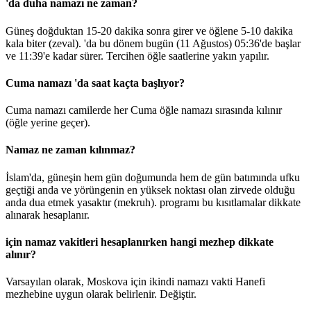
'da duha namazı ne zaman?
Güneş doğduktan 15-20 dakika sonra girer ve öğlene 5-10 dakika
kala biter (zeval). 'da bu dönem bugün (11 Ağustos)
05:36
'de başlar
ve
11:39
'e kadar sürer. Tercihen öğle saatlerine yakın yapılır.
Cuma namazı 'da saat kaçta başlıyor?
Cuma namazı camilerde her Cuma öğle namazı sırasında kılınır
(öğle yerine geçer).
Namaz ne zaman kılınmaz?
İslam'da, güneşin hem gün doğumunda hem de gün batımında ufku
geçtiği anda ve yörüngenin en yüksek noktası olan zirvede olduğu
anda dua etmek yasaktır (mekruh). programı bu kısıtlamalar dikkate
alınarak hesaplanır.
için namaz vakitleri hesaplanırken hangi mezhep dikkate
alınır?
Varsayılan olarak, Moskova için ikindi namazı vakti Hanefi
mezhebine uygun olarak belirlenir.
Değiştir
.