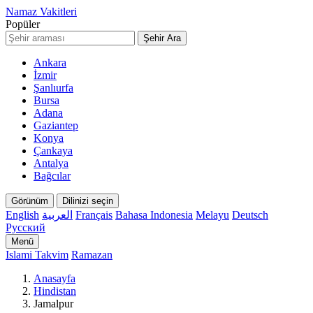
Namaz Vakitleri
Popüler
Şehir Ara
Ankara
İzmir
Şanlıurfa
Bursa
Adana
Gaziantep
Konya
Çankaya
Antalya
Bağcılar
Görünüm
Dilinizi seçin
English
العربية
Français
Bahasa Indonesia
Melayu
Deutsch
Русский
Menü
Islami Takvim
Ramazan
Anasayfa
Hindistan
Jamalpur