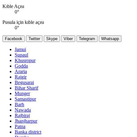
Kıble Açısı
0
°
Pusula için kıble açısı
0
°
Facebook
Twitter
Skype
Viber
Telegram
Whatsapp
Jamui
Supaul
Khusropur
Godda
Araria
Rajgir
Begusarai
Bihar Sharif
Munger
Samastipur
Barh
Nawada
Rajbiraj
Jhanjharpur
Patna
Banka district