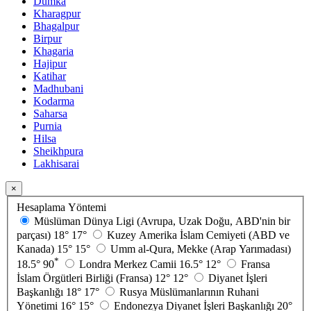
Dumka
Kharagpur
Bhagalpur
Birpur
Khagaria
Hajipur
Katihar
Madhubani
Kodarma
Saharsa
Purnia
Hilsa
Sheikhpura
Lakhisarai
×
Hesaplama Yöntemi
Müslüman Dünya Ligi (Avrupa, Uzak Doğu, ABD'nin bir
parçası)
18°
17°
Kuzey Amerika İslam Cemiyeti (ABD ve
Kanada)
15°
15°
Umm al-Qura, Mekke (Arap Yarımadası)
*
18.5°
90
Londra Merkez Camii
16.5°
12°
Fransa
İslam Örgütleri Birliği (Fransa)
12°
12°
Diyanet İşleri
Başkanlığı
18°
17°
Rusya Müslümanlarının Ruhani
Yönetimi
16°
15°
Endonezya Diyanet İşleri Başkanlığı
20°