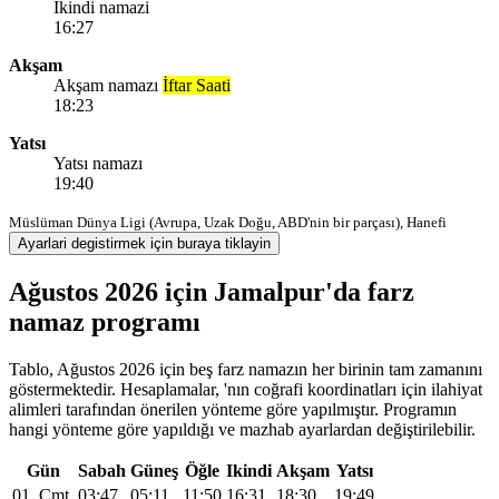
Ikindi namazi
16:27
Akşam
Akşam namazı
İftar Saati
18:23
Yatsı
Yatsı namazı
19:40
Müslüman Dünya Ligi (Avrupa, Uzak Doğu, ABD'nin bir parçası), Hanefi
Ayarlari degistirmek için buraya tiklayin
Ağustos 2026 için Jamalpur'da farz
namaz programı
Tablo, Ağustos 2026 için beş farz namazın her birinin tam zamanını
göstermektedir. Hesaplamalar, 'nın coğrafi koordinatları için ilahiyat
alimleri tarafından önerilen yönteme göre yapılmıştır. Programın
hangi yönteme göre yapıldığı ve mazhab ayarlardan değiştirilebilir.
Gün
Sabah
Güneş
Öğle
Ikindi
Akşam
Yatsı
01, Cmt
03:47
05:11
11:50
16:31
18:30
19:49