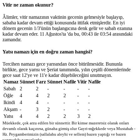
Vitir ne zaman okunur?
Âlimler, vitir namazının vaktinin gecenin gelmesiyle başlayıp,
sabaha kadar devam ettiği konusunda ittifak etmişlerdir. En iyi
dönem gecenin 1/3'ünün başlangıcına denk gelir ve sabah ezanına
kadar devam eder. 11 Ağustos'ta 'da bu,
00:43
ile
03:54
arasındaki
zamandır.
Yatsı namazı için en doğru zaman hangisi?
Tercihen namazı gece yarısından önce bitirilmesidir. Bununla
birlikte, gece yarısı ve Şeriat tanımında, yılın çeşitli dönemlerinde
gece saat 12'ye ve 11'e kadar düşebileceğini unutmayın.
Namaz
Sünnet
Farz
Sünnet
Nafile
Vitir
Nafile
Sabah
2
2
-
-
-
-
Öğle
4
4
2
2
-
-
Ikindi
4
4
-
-
-
-
Akşam
-
3
2
-
-
-
Yatsı
4
4
2
2
3
2
Müekkede, çok arzu edilen bir sünnettir. Bir kimse mazeretsiz olarak onları
devamlı olarak kaçırırsa, günaha girmiş olur
Gayri-mğekkede veya Mustahab -
Hz. Peygamberimizin (sallalahu aleyhi ve sellem) bazen yaptığı ve bazen
yapmadığı namazlardır.