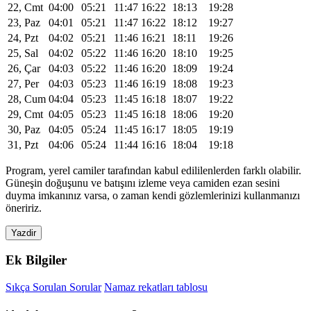
22, Cmt
04:00
05:21
11:47
16:22
18:13
19:28
23, Paz
04:01
05:21
11:47
16:22
18:12
19:27
24, Pzt
04:02
05:21
11:46
16:21
18:11
19:26
25, Sal
04:02
05:22
11:46
16:20
18:10
19:25
26, Çar
04:03
05:22
11:46
16:20
18:09
19:24
27, Per
04:03
05:23
11:46
16:19
18:08
19:23
28, Cum
04:04
05:23
11:45
16:18
18:07
19:22
29, Cmt
04:05
05:23
11:45
16:18
18:06
19:20
30, Paz
04:05
05:24
11:45
16:17
18:05
19:19
31, Pzt
04:06
05:24
11:44
16:16
18:04
19:18
Program, yerel camiler tarafından kabul edililenlerden farklı olabilir.
Güneşin doğuşunu ve batışını izleme veya camiden ezan sesini
duyma imkanınız varsa, o zaman kendi gözlemlerinizi kullanmanızı
öneririz.
Yazdir
Ek Bilgiler
Sıkça Sorulan Sorular
Namaz rekatları tablosu