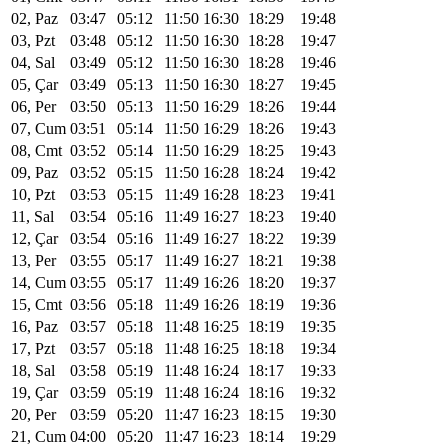
02, Paz
03:47
05:12
11:50
16:30
18:29
19:48
03, Pzt
03:48
05:12
11:50
16:30
18:28
19:47
04, Sal
03:49
05:12
11:50
16:30
18:28
19:46
05, Çar
03:49
05:13
11:50
16:30
18:27
19:45
06, Per
03:50
05:13
11:50
16:29
18:26
19:44
07, Cum
03:51
05:14
11:50
16:29
18:26
19:43
08, Cmt
03:52
05:14
11:50
16:29
18:25
19:43
09, Paz
03:52
05:15
11:50
16:28
18:24
19:42
10, Pzt
03:53
05:15
11:49
16:28
18:23
19:41
11, Sal
03:54
05:16
11:49
16:27
18:23
19:40
12, Çar
03:54
05:16
11:49
16:27
18:22
19:39
13, Per
03:55
05:17
11:49
16:27
18:21
19:38
14, Cum
03:55
05:17
11:49
16:26
18:20
19:37
15, Cmt
03:56
05:18
11:49
16:26
18:19
19:36
16, Paz
03:57
05:18
11:48
16:25
18:19
19:35
17, Pzt
03:57
05:18
11:48
16:25
18:18
19:34
18, Sal
03:58
05:19
11:48
16:24
18:17
19:33
19, Çar
03:59
05:19
11:48
16:24
18:16
19:32
20, Per
03:59
05:20
11:47
16:23
18:15
19:30
21, Cum
04:00
05:20
11:47
16:23
18:14
19:29