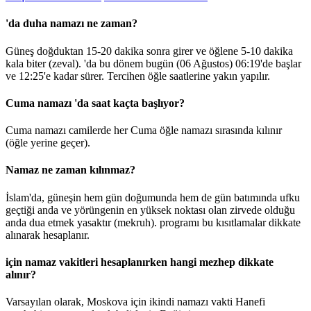
'da duha namazı ne zaman?
Güneş doğduktan 15-20 dakika sonra girer ve öğlene 5-10 dakika
kala biter (zeval). 'da bu dönem bugün (06 Ağustos)
06:19
'de başlar
ve
12:25
'e kadar sürer. Tercihen öğle saatlerine yakın yapılır.
Cuma namazı 'da saat kaçta başlıyor?
Cuma namazı camilerde her Cuma öğle namazı sırasında kılınır
(öğle yerine geçer).
Namaz ne zaman kılınmaz?
İslam'da, güneşin hem gün doğumunda hem de gün batımında ufku
geçtiği anda ve yörüngenin en yüksek noktası olan zirvede olduğu
anda dua etmek yasaktır (mekruh). programı bu kısıtlamalar dikkate
alınarak hesaplanır.
için namaz vakitleri hesaplanırken hangi mezhep dikkate
alınır?
Varsayılan olarak, Moskova için ikindi namazı vakti Hanefi