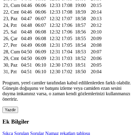
21, Cum
04:46
06:06
12:33
17:08
19:00
20:15
22, Cmt
04:46
06:06
12:33
17:08
18:59
20:14
23, Paz
04:47
06:07
12:32
17:07
18:58
20:13
24, Pzt
04:48
06:07
12:32
17:06
18:57
20:12
25, Sal
04:48
06:08
12:32
17:06
18:56
20:10
26, Çar
04:49
06:08
12:32
17:05
18:55
20:09
27, Per
04:49
06:08
12:31
17:05
18:54
20:08
28, Cum
04:50
06:09
12:31
17:04
18:53
20:07
29, Cmt
04:50
06:09
12:31
17:03
18:52
20:06
30, Paz
04:51
06:10
12:30
17:03
18:51
20:05
31, Pzt
04:51
06:10
12:30
17:02
18:50
20:04
Program, yerel camiler tarafından kabul edililenlerden farklı olabilir.
Güneşin doğuşunu ve batışını izleme veya camiden ezan sesini
duyma imkanınız varsa, o zaman kendi gözlemlerinizi kullanmanızı
öneririz.
Yazdir
Ek Bilgiler
Sıkça Sorulan Sorular
Namaz rekatları tablosu