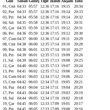
Gün
Sabah
Güneş
Öğle
Ikindi
Akşam
Yatsı
01, Cmt
04:33
05:57
12:36
17:16
19:15
20:34
02, Paz
04:33
05:57
12:36
17:16
19:14
20:33
03, Pzt
04:34
05:58
12:36
17:16
19:14
20:32
04, Sal
04:35
05:58
12:36
17:15
19:13
20:31
05, Çar
04:35
05:59
12:36
17:15
19:12
20:31
06, Per
04:36
05:59
12:36
17:15
19:12
20:30
07, Cum
04:37
06:00
12:36
17:14
19:11
20:29
08, Cmt
04:38
06:00
12:35
17:14
19:10
20:28
09, Paz
04:38
06:01
12:35
17:14
19:10
20:27
10, Pzt
04:39
06:01
12:35
17:13
19:09
20:26
11, Sal
04:39
06:02
12:35
17:13
19:08
20:25
12, Çar
04:40
06:02
12:35
17:13
19:07
20:24
13, Per
04:41
06:02
12:35
17:12
19:06
20:23
14, Cum
04:41
06:03
12:34
17:12
19:06
20:22
15, Cmt
04:42
06:03
12:34
17:11
19:05
20:21
16, Paz
04:43
06:04
12:34
17:11
19:04
20:20
17, Pzt
04:43
06:04
12:34
17:10
19:03
20:19
18, Sal
04:44
06:05
12:34
17:10
19:02
20:18
19, Çar
04:45
06:05
12:33
17:09
19:01
20:17
20, Per
04:45
06:05
12:33
17:09
19:00
20:16