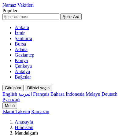
Namaz Vakitleri
Popüler
Şehir Ara
Ankara
İzmir
Şanlıurfa
Bursa
Adana
Gaziantep
Konya
Çankaya
Antalya
Bağcılar
Görünüm
Dilinizi seçin
English
العربية
Français
Bahasa Indonesia
Melayu
Deutsch
Русский
Menü
Islami Takvim
Ramazan
Anasayfa
Hindistan
Mandalgarh