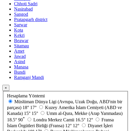
Chhoti Sadri
Nasirabad
Sangod
Pratapgarh district
Sarwar
Kota
Kekri
Beawar
Sitamau
Amet
Jawad
Asind
Manasa
Bundi
Ramganj Mandi
×
Hesaplama Yöntemi
Müslüman Dünya Ligi (Avrupa, Uzak Doğu, ABD'nin bir
parçası)
18°
17°
Kuzey Amerika İslam Cemiyeti (ABD ve
Kanada)
15°
15°
Umm al-Qura, Mekke (Arap Yarımadası)
*
18.5°
90
Londra Merkez Camii
16.5°
12°
Fransa
İslam Örgütleri Birliği (Fransa)
12°
12°
Diyanet İşleri