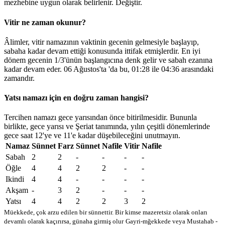
mezhebine uygun olarak belirlenir.
Değiştir
.
Vitir ne zaman okunur?
Âlimler, vitir namazının vaktinin gecenin gelmesiyle başlayıp,
sabaha kadar devam ettiği konusunda ittifak etmişlerdir. En iyi
dönem gecenin 1/3'ünün başlangıcına denk gelir ve sabah ezanına
kadar devam eder. 06 Ağustos'ta 'da bu,
01:28
ile
04:36
arasındaki
zamandır.
Yatsı namazı için en doğru zaman hangisi?
Tercihen namazı gece yarısından önce bitirilmesidir. Bununla
birlikte, gece yarısı ve Şeriat tanımında, yılın çeşitli dönemlerinde
gece saat 12'ye ve 11'e kadar düşebileceğini unutmayın.
Namaz
Sünnet
Farz
Sünnet
Nafile
Vitir
Nafile
Sabah
2
2
-
-
-
-
Öğle
4
4
2
2
-
-
Ikindi
4
4
-
-
-
-
Akşam
-
3
2
-
-
-
Yatsı
4
4
2
2
3
2
Müekkede, çok arzu edilen bir sünnettir. Bir kimse mazeretsiz olarak onları
devamlı olarak kaçırırsa, günaha girmiş olur
Gayri-mğekkede veya Mustahab -