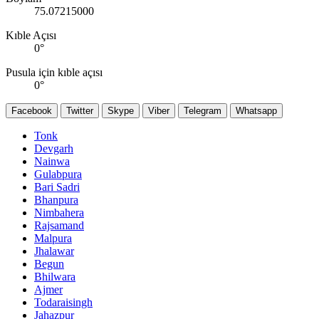
75.07215000
Kıble Açısı
0
°
Pusula için kıble açısı
0
°
Facebook
Twitter
Skype
Viber
Telegram
Whatsapp
Tonk
Devgarh
Nainwa
Gulabpura
Bari Sadri
Bhanpura
Nimbahera
Rajsamand
Malpura
Jhalawar
Begun
Bhilwara
Ajmer
Todaraisingh
Jahazpur