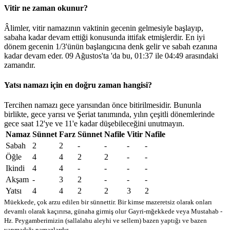
Vitir ne zaman okunur?
Âlimler, vitir namazının vaktinin gecenin gelmesiyle başlayıp,
sabaha kadar devam ettiği konusunda ittifak etmişlerdir. En iyi
dönem gecenin 1/3'ünün başlangıcına denk gelir ve sabah ezanına
kadar devam eder. 09 Ağustos'ta 'da bu,
01:37
ile
04:49
arasındaki
zamandır.
Yatsı namazı için en doğru zaman hangisi?
Tercihen namazı gece yarısından önce bitirilmesidir. Bununla
birlikte, gece yarısı ve Şeriat tanımında, yılın çeşitli dönemlerinde
gece saat 12'ye ve 11'e kadar düşebileceğini unutmayın.
Namaz
Sünnet
Farz
Sünnet
Nafile
Vitir
Nafile
Sabah
2
2
-
-
-
-
Öğle
4
4
2
2
-
-
Ikindi
4
4
-
-
-
-
Akşam
-
3
2
-
-
-
Yatsı
4
4
2
2
3
2
Müekkede, çok arzu edilen bir sünnettir. Bir kimse mazeretsiz olarak onları
devamlı olarak kaçırırsa, günaha girmiş olur
Gayri-mğekkede veya Mustahab -
Hz. Peygamberimizin (sallalahu aleyhi ve sellem) bazen yaptığı ve bazen
yapmadığı namazlardır.