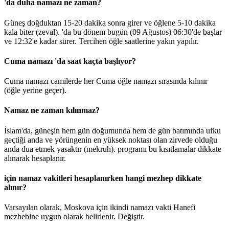
'da duha namazı ne zaman?
Güneş doğduktan 15-20 dakika sonra girer ve öğlene 5-10 dakika
kala biter (zeval). 'da bu dönem bugün (09 Ağustos)
06:30
'de başlar
ve
12:32
'e kadar sürer. Tercihen öğle saatlerine yakın yapılır.
Cuma namazı 'da saat kaçta başlıyor?
Cuma namazı camilerde her Cuma öğle namazı sırasında kılınır
(öğle yerine geçer).
Namaz ne zaman kılınmaz?
İslam'da, güneşin hem gün doğumunda hem de gün batımında ufku
geçtiği anda ve yörüngenin en yüksek noktası olan zirvede olduğu
anda dua etmek yasaktır (mekruh). programı bu kısıtlamalar dikkate
alınarak hesaplanır.
için namaz vakitleri hesaplanırken hangi mezhep dikkate
alınır?
Varsayılan olarak, Moskova için ikindi namazı vakti Hanefi
mezhebine uygun olarak belirlenir.
Değiştir
.