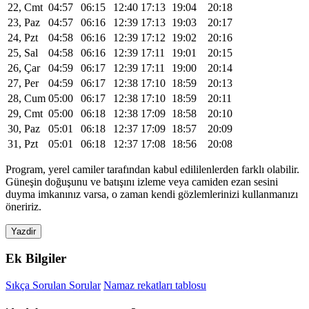
22, Cmt
04:57
06:15
12:40
17:13
19:04
20:18
23, Paz
04:57
06:16
12:39
17:13
19:03
20:17
24, Pzt
04:58
06:16
12:39
17:12
19:02
20:16
25, Sal
04:58
06:16
12:39
17:11
19:01
20:15
26, Çar
04:59
06:17
12:39
17:11
19:00
20:14
27, Per
04:59
06:17
12:38
17:10
18:59
20:13
28, Cum
05:00
06:17
12:38
17:10
18:59
20:11
29, Cmt
05:00
06:18
12:38
17:09
18:58
20:10
30, Paz
05:01
06:18
12:37
17:09
18:57
20:09
31, Pzt
05:01
06:18
12:37
17:08
18:56
20:08
Program, yerel camiler tarafından kabul edililenlerden farklı olabilir.
Güneşin doğuşunu ve batışını izleme veya camiden ezan sesini
duyma imkanınız varsa, o zaman kendi gözlemlerinizi kullanmanızı
öneririz.
Yazdir
Ek Bilgiler
Sıkça Sorulan Sorular
Namaz rekatları tablosu