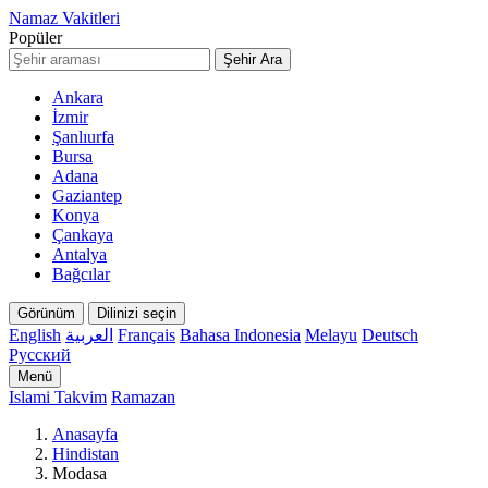
Namaz Vakitleri
Popüler
Şehir Ara
Ankara
İzmir
Şanlıurfa
Bursa
Adana
Gaziantep
Konya
Çankaya
Antalya
Bağcılar
Görünüm
Dilinizi seçin
English
العربية
Français
Bahasa Indonesia
Melayu
Deutsch
Русский
Menü
Islami Takvim
Ramazan
Anasayfa
Hindistan
Modasa