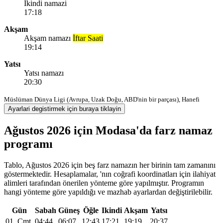
Ikindi namazi
17:18
Akşam
Akşam namazı
İftar Saati
19:14
Yatsı
Yatsı namazı
20:30
Müslüman Dünya Ligi (Avrupa, Uzak Doğu, ABD'nin bir parçası), Hanefi
Ayarlari degistirmek için buraya tiklayin
Ağustos 2026 için Modasa'da farz namaz
programı
Tablo, Ağustos 2026 için beş farz namazın her birinin tam zamanını
göstermektedir. Hesaplamalar, 'nın coğrafi koordinatları için ilahiyat
alimleri tarafından önerilen yönteme göre yapılmıştır. Programın
hangi yönteme göre yapıldığı ve mazhab ayarlardan değiştirilebilir.
Gün
Sabah
Güneş
Öğle
Ikindi
Akşam
Yatsı
01, Cmt
04:44
06:07
12:43
17:21
19:19
20:37