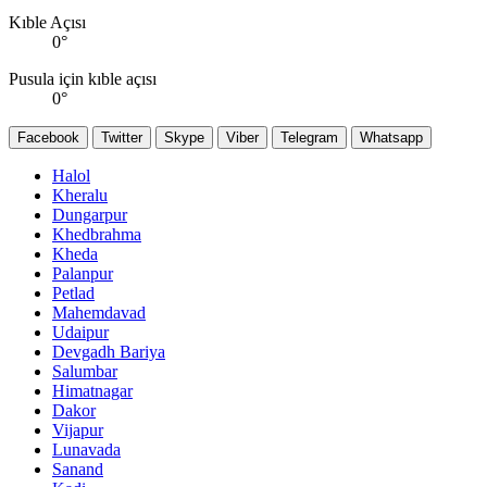
Kıble Açısı
0
°
Pusula için kıble açısı
0
°
Facebook
Twitter
Skype
Viber
Telegram
Whatsapp
Halol
Kheralu
Dungarpur
Khedbrahma
Kheda
Palanpur
Petlad
Mahemdavad
Udaipur
Devgadh Bariya
Salumbar
Himatnagar
Dakor
Vijapur
Lunavada
Sanand