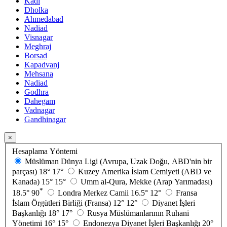
Kadi
Dholka
Ahmedabad
Nadiad
Visnagar
Meghraj
Borsad
Kapadvanj
Mehsana
Nadiad
Godhra
Dahegam
Vadnagar
Gandhinagar
×
Hesaplama Yöntemi
Müslüman Dünya Ligi (Avrupa, Uzak Doğu, ABD'nin bir
parçası)
18°
17°
Kuzey Amerika İslam Cemiyeti (ABD ve
Kanada)
15°
15°
Umm al-Qura, Mekke (Arap Yarımadası)
*
18.5°
90
Londra Merkez Camii
16.5°
12°
Fransa
İslam Örgütleri Birliği (Fransa)
12°
12°
Diyanet İşleri
Başkanlığı
18°
17°
Rusya Müslümanlarının Ruhani
Yönetimi
16°
15°
Endonezya Diyanet İşleri Başkanlığı
20°