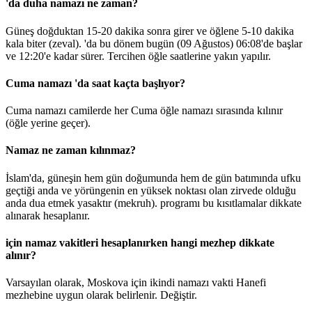
'da duha namazı ne zaman?
Güneş doğduktan 15-20 dakika sonra girer ve öğlene 5-10 dakika
kala biter (zeval). 'da bu dönem bugün (09 Ağustos)
06:08
'de başlar
ve
12:20
'e kadar sürer. Tercihen öğle saatlerine yakın yapılır.
Cuma namazı 'da saat kaçta başlıyor?
Cuma namazı camilerde her Cuma öğle namazı sırasında kılınır
(öğle yerine geçer).
Namaz ne zaman kılınmaz?
İslam'da, güneşin hem gün doğumunda hem de gün batımında ufku
geçtiği anda ve yörüngenin en yüksek noktası olan zirvede olduğu
anda dua etmek yasaktır (mekruh). programı bu kısıtlamalar dikkate
alınarak hesaplanır.
için namaz vakitleri hesaplanırken hangi mezhep dikkate
alınır?
Varsayılan olarak, Moskova için ikindi namazı vakti Hanefi
mezhebine uygun olarak belirlenir.
Değiştir
.