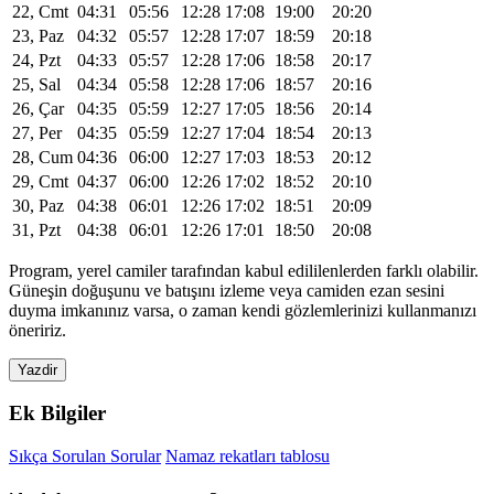
22, Cmt
04:31
05:56
12:28
17:08
19:00
20:20
23, Paz
04:32
05:57
12:28
17:07
18:59
20:18
24, Pzt
04:33
05:57
12:28
17:06
18:58
20:17
25, Sal
04:34
05:58
12:28
17:06
18:57
20:16
26, Çar
04:35
05:59
12:27
17:05
18:56
20:14
27, Per
04:35
05:59
12:27
17:04
18:54
20:13
28, Cum
04:36
06:00
12:27
17:03
18:53
20:12
29, Cmt
04:37
06:00
12:26
17:02
18:52
20:10
30, Paz
04:38
06:01
12:26
17:02
18:51
20:09
31, Pzt
04:38
06:01
12:26
17:01
18:50
20:08
Program, yerel camiler tarafından kabul edililenlerden farklı olabilir.
Güneşin doğuşunu ve batışını izleme veya camiden ezan sesini
duyma imkanınız varsa, o zaman kendi gözlemlerinizi kullanmanızı
öneririz.
Yazdir
Ek Bilgiler
Sıkça Sorulan Sorular
Namaz rekatları tablosu