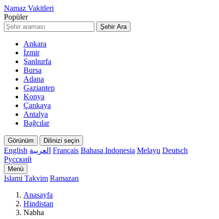
Namaz Vakitleri
Popüler
Şehir Ara
Ankara
İzmir
Şanlıurfa
Bursa
Adana
Gaziantep
Konya
Çankaya
Antalya
Bağcılar
Görünüm
Dilinizi seçin
English
العربية
Français
Bahasa Indonesia
Melayu
Deutsch
Русский
Menü
Islami Takvim
Ramazan
Anasayfa
Hindistan
Nabha