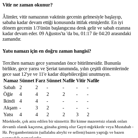
Vitir ne zaman okunur?
Âlimler, vitir namazının vaktinin gecenin gelmesiyle başlayıp,
sabaha kadar devam ettiği konusunda ittifak etmişlerdir. En iyi
dönem gecenin 1/3'ünün başlangıcına denk gelir ve sabah ezanına
kadar devam eder. 09 Ağustos'ta 'da bu,
01:17
ile
04:20
arasındaki
zamandır.
Yatsı namazı için en doğru zaman hangisi?
Tercihen namazı gece yarısından önce bitirilmesidir. Bununla
birlikte, gece yarısı ve Şeriat tanımında, yılın çeşitli dönemlerinde
gece saat 12'ye ve 11'e kadar düşebileceğini unutmayın.
Namaz
Sünnet
Farz
Sünnet
Nafile
Vitir
Nafile
Sabah
2
2
-
-
-
-
Öğle
4
4
2
2
-
-
Ikindi
4
4
-
-
-
-
Akşam
-
3
2
-
-
-
Yatsı
4
4
2
2
3
2
Müekkede, çok arzu edilen bir sünnettir. Bir kimse mazeretsiz olarak onları
devamlı olarak kaçırırsa, günaha girmiş olur
Gayri-mğekkede veya Mustahab -
Hz. Peygamberimizin (sallalahu aleyhi ve sellem) bazen yaptığı ve bazen
yapmadığı namazlardır.