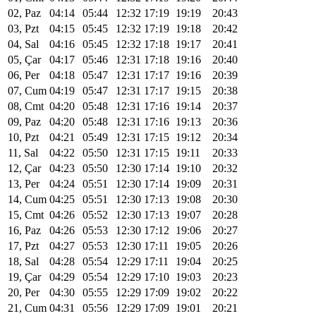
02, Paz
04:14
05:44
12:32
17:19
19:19
20:43
03, Pzt
04:15
05:45
12:32
17:19
19:18
20:42
04, Sal
04:16
05:45
12:32
17:18
19:17
20:41
05, Çar
04:17
05:46
12:31
17:18
19:16
20:40
06, Per
04:18
05:47
12:31
17:17
19:16
20:39
07, Cum
04:19
05:47
12:31
17:17
19:15
20:38
08, Cmt
04:20
05:48
12:31
17:16
19:14
20:37
09, Paz
04:20
05:48
12:31
17:16
19:13
20:36
10, Pzt
04:21
05:49
12:31
17:15
19:12
20:34
11, Sal
04:22
05:50
12:31
17:15
19:11
20:33
12, Çar
04:23
05:50
12:30
17:14
19:10
20:32
13, Per
04:24
05:51
12:30
17:14
19:09
20:31
14, Cum
04:25
05:51
12:30
17:13
19:08
20:30
15, Cmt
04:26
05:52
12:30
17:13
19:07
20:28
16, Paz
04:26
05:53
12:30
17:12
19:06
20:27
17, Pzt
04:27
05:53
12:30
17:11
19:05
20:26
18, Sal
04:28
05:54
12:29
17:11
19:04
20:25
19, Çar
04:29
05:54
12:29
17:10
19:03
20:23
20, Per
04:30
05:55
12:29
17:09
19:02
20:22
21, Cum
04:31
05:56
12:29
17:09
19:01
20:21