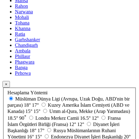
Mansa
Rahon
Narwana
Mohali
Tohana
Khanna
Ratia
Garhshanker
Çhandigarh
Ambala
Phillaur
Phagwara
Banga
Pehowa
×
Hesaplama Yöntemi
Müslüman Dünya Ligi (Avrupa, Uzak Doğu, ABD'nin bir
parçası)
18°
17°
Kuzey Amerika İslam Cemiyeti (ABD ve
Kanada)
15°
15°
Umm al-Qura, Mekke (Arap Yarımadası)
*
18.5°
90
Londra Merkez Camii
16.5°
12°
Fransa
İslam Örgütleri Birliği (Fransa)
12°
12°
Diyanet İşleri
Başkanlığı
18°
17°
Rusya Müslümanlarının Ruhani
Yönetimi
16°
15°
Endonezya Diyanet İşleri Başkanlığı
20°