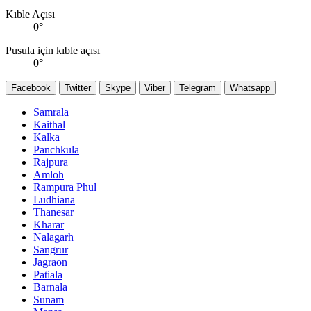
Kıble Açısı
0
°
Pusula için kıble açısı
0
°
Facebook
Twitter
Skype
Viber
Telegram
Whatsapp
Samrala
Kaithal
Kalka
Panchkula
Rajpura
Amloh
Rampura Phul
Ludhiana
Thanesar
Kharar
Nalagarh
Sangrur
Jagraon
Patiala
Barnala
Sunam