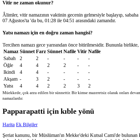
Vitir ne zaman okunur?
Âlimler, vitir namazının vaktinin gecenin gelmesiyle başlayıp, sabaha
07 Ağustos'ta 'da bu,
01:28
ile
04:51
arasındaki zamandır.
Yatsı namazı için en doğru zaman hangisi?
Tercihen namazı gece yarısından önce bitirilmesidir. Bununla birlikte,
Namaz
Sünnet
Farz
Sünnet
Nafile
Vitir
Nafile
Sabah
2
2
-
-
-
-
Öğle
4
4
2
2
-
-
Ikindi
4
4
-
-
-
-
Akşam
-
3
2
-
-
-
Yatsı
4
4
2
2
3
2
Müekkede, çok arzu edilen bir sünnettir. Bir kimse mazeretsiz olarak onları devam
namazlardır.
Papparapatti için kıble yönü
Harita
Ek Bilgiler
Şeriat kanunu, bir Müslüman'ın Mekke'deki Kutsal Cami'de bulunan Kabe