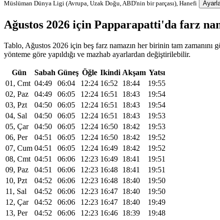
Müslüman Dünya Ligi (Avrupa, Uzak Doğu, ABD'nin bir parçası), Hanefi
Ayarla
Ağustos 2026 için Papparapatti'da farz n
Tablo, Ağustos 2026 için beş farz namazın her birinin tam zamanını gös
yönteme göre yapıldığı ve mazhab ayarlardan değiştirilebilir.
Gün
Sabah
Güneş
Öğle
Ikindi
Akşam
Yatsı
01, Cmt
04:49
06:04
12:24
16:52
18:44
19:55
02, Paz
04:49
06:05
12:24
16:51
18:43
19:54
03, Pzt
04:50
06:05
12:24
16:51
18:43
19:54
04, Sal
04:50
06:05
12:24
16:51
18:43
19:53
05, Çar
04:50
06:05
12:24
16:50
18:42
19:53
06, Per
04:51
06:05
12:24
16:50
18:42
19:52
07, Cum
04:51
06:05
12:24
16:49
18:42
19:52
08, Cmt
04:51
06:06
12:23
16:49
18:41
19:51
09, Paz
04:51
06:06
12:23
16:48
18:41
19:51
10, Pzt
04:52
06:06
12:23
16:48
18:40
19:50
11, Sal
04:52
06:06
12:23
16:47
18:40
19:50
12, Çar
04:52
06:06
12:23
16:47
18:40
19:49
13, Per
04:52
06:06
12:23
16:46
18:39
19:48