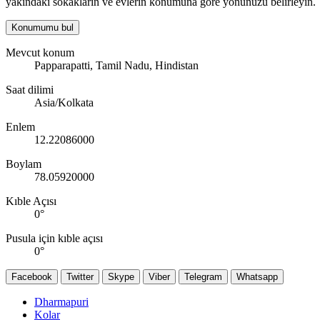
yakındaki sokakların ve evlerin konumuna göre yönünüzü belirleyin.
Konumumu bul
Mevcut konum
Papparapatti, Tamil Nadu, Hindistan
Saat dilimi
Asia/Kolkata
Enlem
12.22086000
Boylam
78.05920000
Kıble Açısı
0
°
Pusula için kıble açısı
0
°
Facebook
Twitter
Skype
Viber
Telegram
Whatsapp
Dharmapuri
Kolar