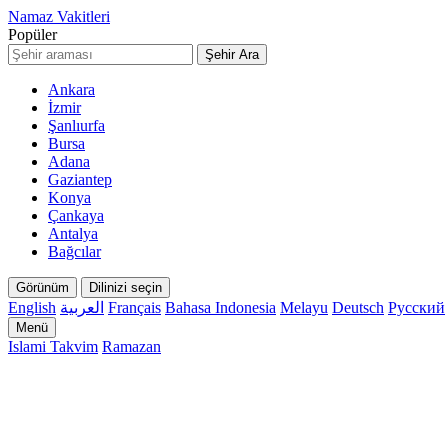
Namaz Vakitleri
Popüler
Şehir Ara
Ankara
İzmir
Şanlıurfa
Bursa
Adana
Gaziantep
Konya
Çankaya
Antalya
Bağcılar
Görünüm
Dilinizi seçin
English
العربية
Français
Bahasa Indonesia
Melayu
Deutsch
Русский
Menü
Islami Takvim
Ramazan