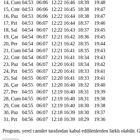
14, Cum
04:53
06:06
12:22
16:46
18:39
19:48
15, Cmt
04:53
06:06
12:22
16:45
18:38
19:47
16, Paz
04:53
06:06
12:22
16:44
18:38
19:47
17, Pzt
04:53
06:07
12:22
16:44
18:37
19:46
18, Sal
04:54
06:07
12:22
16:43
18:37
19:45
19, Çar
04:54
06:07
12:21
16:42
18:36
19:45
20, Per
04:54
06:07
12:21
16:42
18:35
19:44
21, Cum
04:54
06:07
12:21
16:41
18:35
19:43
22, Cmt
04:54
06:07
12:21
16:41
18:34
19:43
23, Paz
04:54
06:07
12:20
16:41
18:34
19:42
24, Pzt
04:55
06:07
12:20
16:41
18:33
19:41
25, Sal
04:55
06:07
12:20
16:41
18:33
19:41
26, Çar
04:55
06:07
12:20
16:40
18:32
19:40
27, Per
04:55
06:07
12:19
16:40
18:31
19:39
28, Cum
04:55
06:07
12:19
16:40
18:31
19:38
29, Cmt
04:55
06:07
12:19
16:40
18:30
19:38
30, Paz
04:55
06:07
12:18
16:39
18:30
19:37
31, Pzt
04:56
06:07
12:18
16:39
18:29
19:36
Program, yerel camiler tarafından kabul edililenlerden farklı olabili