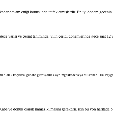
 kadar devam ettiği konusunda ittifak etmişlerdir. En iyi dönem geceni
 gece yarısı ve Şeriat tanımında, yılın çeşitli dönemlerinde gece saat 12
lı olarak kaçırırsa, günaha girmiş olur
Gayri-mğekkede veya Mustahab - Hz. Peygam
'ye dönük olarak namaz kılmasını gerektirir. için bu yön haritada belir