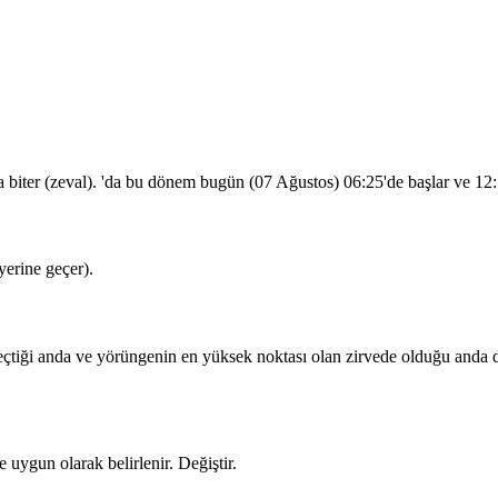
a biter (zeval). 'da bu dönem bugün (07 Ağustos)
06:25
'de başlar ve
12
erine geçer).
iği anda ve yörüngenin en yüksek noktası olan zirvede olduğu anda dua
 uygun olarak belirlenir.
Değiştir
.