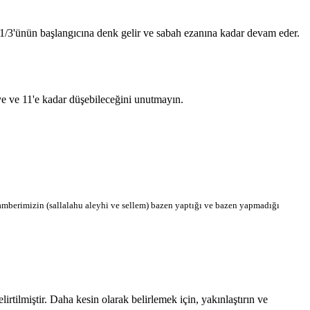
n 1/3'ünün başlangıcına denk gelir ve sabah ezanına kadar devam eder.
'ye ve 11'e kadar düşebileceğini unutmayın.
berimizin (sallalahu aleyhi ve sellem) bazen yaptığı ve bazen yapmadığı
tilmiştir. Daha kesin olarak belirlemek için, yakınlaştırın ve