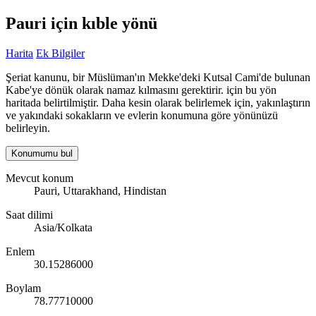
Pauri için kıble yönü
Harita
Ek Bilgiler
Şeriat kanunu, bir Müslüman'ın Mekke'deki Kutsal Cami'de bulunan
Kabe'ye dönük olarak namaz kılmasını gerektirir. için bu yön
haritada belirtilmiştir. Daha kesin olarak belirlemek için, yakınlaştırın
ve yakındaki sokakların ve evlerin konumuna göre yönünüzü
belirleyin.
Konumumu bul
Mevcut konum
Pauri, Uttarakhand, Hindistan
Saat dilimi
Asia/Kolkata
Enlem
30.15286000
Boylam
78.77710000