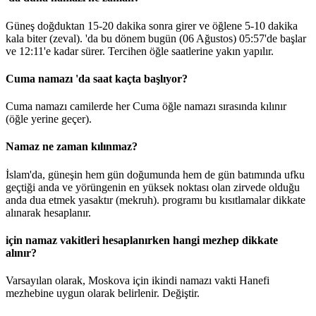
Güneş doğduktan 15-20 dakika sonra girer ve öğlene 5-10 dakika
kala biter (zeval). 'da bu dönem bugün (06 Ağustos)
05:57
'de başlar
ve
12:11
'e kadar sürer. Tercihen öğle saatlerine yakın yapılır.
Cuma namazı 'da saat kaçta başlıyor?
Cuma namazı camilerde her Cuma öğle namazı sırasında kılınır
(öğle yerine geçer).
Namaz ne zaman kılınmaz?
İslam'da, güneşin hem gün doğumunda hem de gün batımında ufku
geçtiği anda ve yörüngenin en yüksek noktası olan zirvede olduğu
anda dua etmek yasaktır (mekruh). programı bu kısıtlamalar dikkate
alınarak hesaplanır.
için namaz vakitleri hesaplanırken hangi mezhep dikkate
alınır?
Varsayılan olarak, Moskova için ikindi namazı vakti Hanefi
mezhebine uygun olarak belirlenir.
Değiştir
.