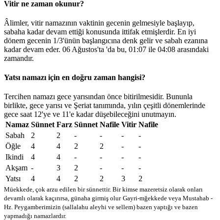
Vitir ne zaman okunur?
Âlimler, vitir namazının vaktinin gecenin gelmesiyle başlayıp,
sabaha kadar devam ettiği konusunda ittifak etmişlerdir. En iyi
dönem gecenin 1/3'ünün başlangıcına denk gelir ve sabah ezanına
kadar devam eder. 06 Ağustos'ta 'da bu,
01:07
ile
04:08
arasındaki
zamandır.
Yatsı namazı için en doğru zaman hangisi?
Tercihen namazı gece yarısından önce bitirilmesidir. Bununla
birlikte, gece yarısı ve Şeriat tanımında, yılın çeşitli dönemlerinde
gece saat 12'ye ve 11'e kadar düşebileceğini unutmayın.
Namaz
Sünnet
Farz
Sünnet
Nafile
Vitir
Nafile
Sabah
2
2
-
-
-
-
Öğle
4
4
2
2
-
-
Ikindi
4
4
-
-
-
-
Akşam
-
3
2
-
-
-
Yatsı
4
4
2
2
3
2
Müekkede, çok arzu edilen bir sünnettir. Bir kimse mazeretsiz olarak onları
devamlı olarak kaçırırsa, günaha girmiş olur
Gayri-mğekkede veya Mustahab -
Hz. Peygamberimizin (sallalahu aleyhi ve sellem) bazen yaptığı ve bazen
yapmadığı namazlardır.