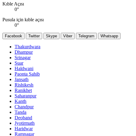
Kıble Açısı
0
°
Pusula için kıble açısı
0
°
Facebook
Twitter
Skype
Viber
Telegram
Whatsapp
Thakurdwara
Dhampur
Srinagar
Suar
Haldwani
Paonta Sahib
Jansath
Rishikesh
Ranikhet
Saharanpur
Kanth
Chandpur
Tanda
Deoband
Jyotirmath
Haridwar
Ramnagar