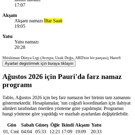
17:07
Akşam
Akşam namazı
İftar Saati
19:05
Yatsı
Yatsı namazı
20:28
Müslüman Dünya Ligi (Avrupa, Uzak Doğu, ABD'nin bir parçası), Hanefi
Ayarlari degistirmek için buraya tiklayin
Ağustos 2026 için Pauri'da farz namaz
programı
Tablo, Ağustos 2026 için beş farz namazın her birinin tam zamanını
göstermektedir. Hesaplamalar, 'nın coğrafi koordinatları için ilahiyat
alimleri tarafından önerilen yönteme göre yapılmıştır. Programın
hangi yönteme göre yapıldığı ve mazhab ayarlardan değiştirilebilir.
Gün
Sabah
Güneş
Öğle
Ikindi
Akşam
Yatsı
01, Cmt
04:04
05:33
12:21
17:09
19:09
20:33