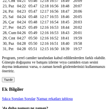
22, Cmt
04:21
05:46
12:18
16:57
18:49
20:09
23, Paz
04:22
05:47
12:18
16:56
18:48
20:07
24, Pzt
04:23
05:47
12:17
16:56
18:47
20:06
25, Sal
04:24
05:48
12:17
16:55
18:46
20:05
26, Çar
04:24
05:48
12:17
16:54
18:45
20:03
27, Per
04:25
05:49
12:16
16:53
18:44
20:02
28, Cum
04:26
05:49
12:16
16:53
18:43
20:01
29, Cmt
04:27
05:50
12:16
16:52
18:41
19:59
30, Paz
04:28
05:50
12:16
16:51
18:40
19:58
31, Pzt
04:28
05:51
12:15
16:50
18:39
19:57
Program, yerel camiler tarafından kabul edililenlerden farklı olabilir.
Güneşin doğuşunu ve batışını izleme veya camiden ezan sesini
duyma imkanınız varsa, o zaman kendi gözlemlerinizi kullanmanızı
öneririz.
Yazdir
Ek Bilgiler
Sıkça Sorulan Sorular
Namaz rekatları tablosu
'da duha namazı ne zaman?