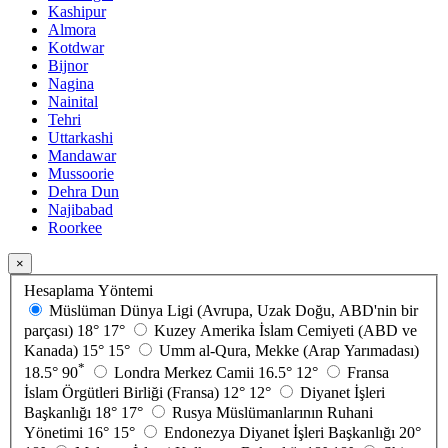
Kashipur
Almora
Kotdwar
Bijnor
Nagina
Nainital
Tehri
Uttarkashi
Mandawar
Mussoorie
Dehra Dun
Najibabad
Roorkee
×
Hesaplama Yöntemi
Müslüman Dünya Ligi (Avrupa, Uzak Doğu, ABD'nin bir
parçası)
18°
17°
Kuzey Amerika İslam Cemiyeti (ABD ve
Kanada)
15°
15°
Umm al-Qura, Mekke (Arap Yarımadası)
*
18.5°
90
Londra Merkez Camii
16.5°
12°
Fransa
İslam Örgütleri Birliği (Fransa)
12°
12°
Diyanet İşleri
Başkanlığı
18°
17°
Rusya Müslümanlarının Ruhani
Yönetimi
16°
15°
Endonezya Diyanet İşleri Başkanlığı
20°