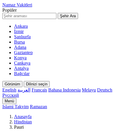
Namaz Vakitleri
Popüler
Şehir Ara
Ankara
İzmir
Şanlıurfa
Bursa
Adana
Gaziantep
Konya
Çankaya
Antalya
Bağcılar
Görünüm
Dilinizi seçin
English
العربية
Français
Bahasa Indonesia
Melayu
Deutsch
Русский
Menü
Islami Takvim
Ramazan
Anasayfa
Hindistan
Pauri