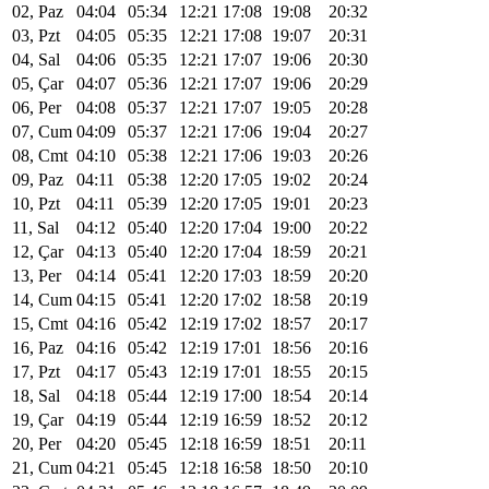
02, Paz
04:04
05:34
12:21
17:08
19:08
20:32
03, Pzt
04:05
05:35
12:21
17:08
19:07
20:31
04, Sal
04:06
05:35
12:21
17:07
19:06
20:30
05, Çar
04:07
05:36
12:21
17:07
19:06
20:29
06, Per
04:08
05:37
12:21
17:07
19:05
20:28
07, Cum
04:09
05:37
12:21
17:06
19:04
20:27
08, Cmt
04:10
05:38
12:21
17:06
19:03
20:26
09, Paz
04:11
05:38
12:20
17:05
19:02
20:24
10, Pzt
04:11
05:39
12:20
17:05
19:01
20:23
11, Sal
04:12
05:40
12:20
17:04
19:00
20:22
12, Çar
04:13
05:40
12:20
17:04
18:59
20:21
13, Per
04:14
05:41
12:20
17:03
18:59
20:20
14, Cum
04:15
05:41
12:20
17:02
18:58
20:19
15, Cmt
04:16
05:42
12:19
17:02
18:57
20:17
16, Paz
04:16
05:42
12:19
17:01
18:56
20:16
17, Pzt
04:17
05:43
12:19
17:01
18:55
20:15
18, Sal
04:18
05:44
12:19
17:00
18:54
20:14
19, Çar
04:19
05:44
12:19
16:59
18:52
20:12
20, Per
04:20
05:45
12:18
16:59
18:51
20:11
21, Cum
04:21
05:45
12:18
16:58
18:50
20:10