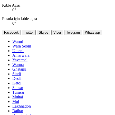
Kıble Açısı
0
°
Pusula için kıble açısı
0
°
Facebook
Twitter
Skype
Viber
Telegram
Whatsapp
Warud
Wara Seoni
Umred
Amarwara
Yavatmal
Warora
Ghatanji
Sindi
Deoli
Katol
Sausar
Tumsar
Multai
Mul
Lakhnadon
Baihar