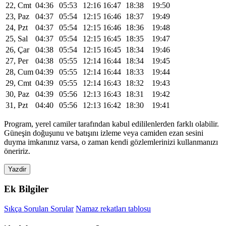
22, Cmt
04:36
05:53
12:16
16:47
18:38
19:50
23, Paz
04:37
05:54
12:15
16:46
18:37
19:49
24, Pzt
04:37
05:54
12:15
16:46
18:36
19:48
25, Sal
04:37
05:54
12:15
16:45
18:35
19:47
26, Çar
04:38
05:54
12:15
16:45
18:34
19:46
27, Per
04:38
05:55
12:14
16:44
18:34
19:45
28, Cum
04:39
05:55
12:14
16:44
18:33
19:44
29, Cmt
04:39
05:55
12:14
16:43
18:32
19:43
30, Paz
04:39
05:56
12:13
16:43
18:31
19:42
31, Pzt
04:40
05:56
12:13
16:42
18:30
19:41
Program, yerel camiler tarafından kabul edililenlerden farklı olabilir.
Güneşin doğuşunu ve batışını izleme veya camiden ezan sesini
duyma imkanınız varsa, o zaman kendi gözlemlerinizi kullanmanızı
öneririz.
Yazdir
Ek Bilgiler
Sıkça Sorulan Sorular
Namaz rekatları tablosu