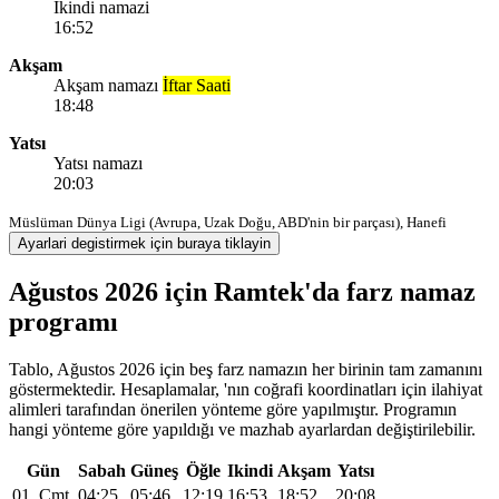
Ikindi namazi
16:52
Akşam
Akşam namazı
İftar Saati
18:48
Yatsı
Yatsı namazı
20:03
Müslüman Dünya Ligi (Avrupa, Uzak Doğu, ABD'nin bir parçası), Hanefi
Ayarlari degistirmek için buraya tiklayin
Ağustos 2026 için Ramtek'da farz namaz
programı
Tablo, Ağustos 2026 için beş farz namazın her birinin tam zamanını
göstermektedir. Hesaplamalar, 'nın coğrafi koordinatları için ilahiyat
alimleri tarafından önerilen yönteme göre yapılmıştır. Programın
hangi yönteme göre yapıldığı ve mazhab ayarlardan değiştirilebilir.
Gün
Sabah
Güneş
Öğle
Ikindi
Akşam
Yatsı
01, Cmt
04:25
05:46
12:19
16:53
18:52
20:08