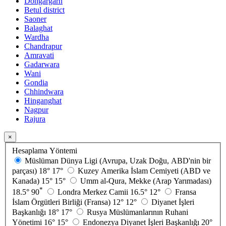
Dongargarh
Betul district
Saoner
Balaghat
Wardha
Chandrapur
Amravati
Gadarwara
Wani
Gondia
Chhindwara
Hinganghat
Nagpur
Rajura
×
Hesaplama Yöntemi
Müslüman Dünya Ligi (Avrupa, Uzak Doğu, ABD'nin bir
parçası)
18°
17°
Kuzey Amerika İslam Cemiyeti (ABD ve
Kanada)
15°
15°
Umm al-Qura, Mekke (Arap Yarımadası)
*
18.5°
90
Londra Merkez Camii
16.5°
12°
Fransa
İslam Örgütleri Birliği (Fransa)
12°
12°
Diyanet İşleri
Başkanlığı
18°
17°
Rusya Müslümanlarının Ruhani
Yönetimi
16°
15°
Endonezya Diyanet İşleri Başkanlığı
20°