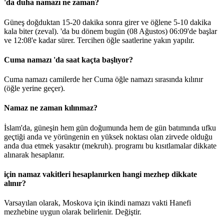
'da duha namazı ne zaman?
Güneş doğduktan 15-20 dakika sonra girer ve öğlene 5-10 dakika
kala biter (zeval). 'da bu dönem bugün (08 Ağustos)
06:09
'de başlar
ve
12:08
'e kadar sürer. Tercihen öğle saatlerine yakın yapılır.
Cuma namazı 'da saat kaçta başlıyor?
Cuma namazı camilerde her Cuma öğle namazı sırasında kılınır
(öğle yerine geçer).
Namaz ne zaman kılınmaz?
İslam'da, güneşin hem gün doğumunda hem de gün batımında ufku
geçtiği anda ve yörüngenin en yüksek noktası olan zirvede olduğu
anda dua etmek yasaktır (mekruh). programı bu kısıtlamalar dikkate
alınarak hesaplanır.
için namaz vakitleri hesaplanırken hangi mezhep dikkate
alınır?
Varsayılan olarak, Moskova için ikindi namazı vakti Hanefi
mezhebine uygun olarak belirlenir.
Değiştir
.