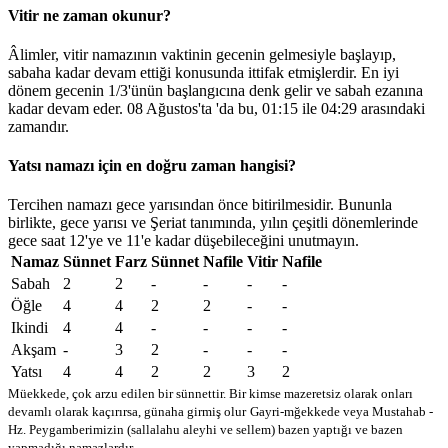
Vitir ne zaman okunur?
Âlimler, vitir namazının vaktinin gecenin gelmesiyle başlayıp,
sabaha kadar devam ettiği konusunda ittifak etmişlerdir. En iyi
dönem gecenin 1/3'ünün başlangıcına denk gelir ve sabah ezanına
kadar devam eder. 08 Ağustos'ta 'da bu,
01:15
ile
04:29
arasındaki
zamandır.
Yatsı namazı için en doğru zaman hangisi?
Tercihen namazı gece yarısından önce bitirilmesidir. Bununla
birlikte, gece yarısı ve Şeriat tanımında, yılın çeşitli dönemlerinde
gece saat 12'ye ve 11'e kadar düşebileceğini unutmayın.
Namaz
Sünnet
Farz
Sünnet
Nafile
Vitir
Nafile
Sabah
2
2
-
-
-
-
Öğle
4
4
2
2
-
-
Ikindi
4
4
-
-
-
-
Akşam
-
3
2
-
-
-
Yatsı
4
4
2
2
3
2
Müekkede, çok arzu edilen bir sünnettir. Bir kimse mazeretsiz olarak onları
devamlı olarak kaçırırsa, günaha girmiş olur
Gayri-mğekkede veya Mustahab -
Hz. Peygamberimizin (sallalahu aleyhi ve sellem) bazen yaptığı ve bazen
yapmadığı namazlardır.