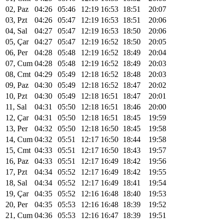
02, Paz
04:26
05:46
12:19
16:53
18:51
20:07
03, Pzt
04:26
05:47
12:19
16:53
18:51
20:06
04, Sal
04:27
05:47
12:19
16:53
18:50
20:06
05, Çar
04:27
05:47
12:19
16:52
18:50
20:05
06, Per
04:28
05:48
12:19
16:52
18:49
20:04
07, Cum
04:28
05:48
12:19
16:52
18:49
20:03
08, Cmt
04:29
05:49
12:18
16:52
18:48
20:03
09, Paz
04:30
05:49
12:18
16:52
18:47
20:02
10, Pzt
04:30
05:49
12:18
16:51
18:47
20:01
11, Sal
04:31
05:50
12:18
16:51
18:46
20:00
12, Çar
04:31
05:50
12:18
16:51
18:45
19:59
13, Per
04:32
05:50
12:18
16:50
18:45
19:58
14, Cum
04:32
05:51
12:17
16:50
18:44
19:58
15, Cmt
04:33
05:51
12:17
16:50
18:43
19:57
16, Paz
04:33
05:51
12:17
16:49
18:42
19:56
17, Pzt
04:34
05:52
12:17
16:49
18:42
19:55
18, Sal
04:34
05:52
12:17
16:49
18:41
19:54
19, Çar
04:35
05:52
12:16
16:48
18:40
19:53
20, Per
04:35
05:53
12:16
16:48
18:39
19:52
21, Cum
04:36
05:53
12:16
16:47
18:39
19:51