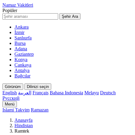
Namaz Vakitleri
Popüler
Şehir Ara
Ankara
İzmir
Şanlıurfa
Bursa
Adana
Gaziantep
Konya
Çankaya
Antalya
Bağcılar
Görünüm
Dilinizi seçin
English
العربية
Français
Bahasa Indonesia
Melayu
Deutsch
Русский
Menü
Islami Takvim
Ramazan
Anasayfa
Hindistan
Ramtek