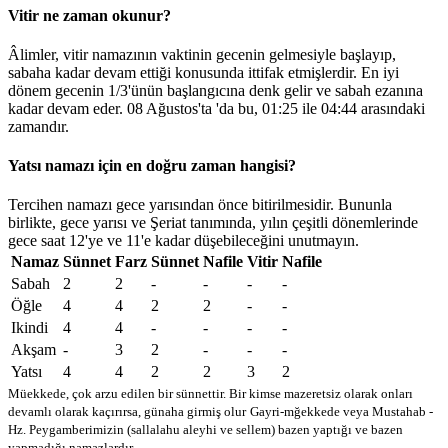
Vitir ne zaman okunur?
Âlimler, vitir namazının vaktinin gecenin gelmesiyle başlayıp,
sabaha kadar devam ettiği konusunda ittifak etmişlerdir. En iyi
dönem gecenin 1/3'ünün başlangıcına denk gelir ve sabah ezanına
kadar devam eder. 08 Ağustos'ta 'da bu,
01:25
ile
04:44
arasındaki
zamandır.
Yatsı namazı için en doğru zaman hangisi?
Tercihen namazı gece yarısından önce bitirilmesidir. Bununla
birlikte, gece yarısı ve Şeriat tanımında, yılın çeşitli dönemlerinde
gece saat 12'ye ve 11'e kadar düşebileceğini unutmayın.
Namaz
Sünnet
Farz
Sünnet
Nafile
Vitir
Nafile
Sabah
2
2
-
-
-
-
Öğle
4
4
2
2
-
-
Ikindi
4
4
-
-
-
-
Akşam
-
3
2
-
-
-
Yatsı
4
4
2
2
3
2
Müekkede, çok arzu edilen bir sünnettir. Bir kimse mazeretsiz olarak onları
devamlı olarak kaçırırsa, günaha girmiş olur
Gayri-mğekkede veya Mustahab -
Hz. Peygamberimizin (sallalahu aleyhi ve sellem) bazen yaptığı ve bazen
yapmadığı namazlardır.