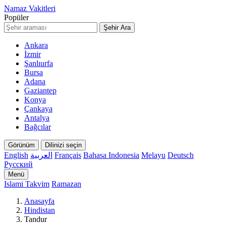
Namaz Vakitleri
Popüler
Şehir Ara
Ankara
İzmir
Şanlıurfa
Bursa
Adana
Gaziantep
Konya
Çankaya
Antalya
Bağcılar
Görünüm
Dilinizi seçin
English
العربية
Français
Bahasa Indonesia
Melayu
Deutsch
Русский
Menü
Islami Takvim
Ramazan
Anasayfa
Hindistan
Tandur