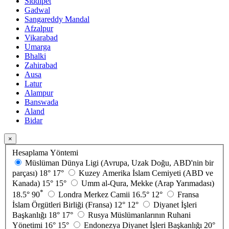
Siddipet
Gadwal
Sangareddy Mandal
Afzalpur
Vikarabad
Umarga
Bhalki
Zahirabad
Ausa
Latur
Alampur
Banswada
Aland
Bidar
×
Hesaplama Yöntemi
Müslüman Dünya Ligi (Avrupa, Uzak Doğu, ABD'nin bir
parçası)
18°
17°
Kuzey Amerika İslam Cemiyeti (ABD ve
Kanada)
15°
15°
Umm al-Qura, Mekke (Arap Yarımadası)
*
18.5°
90
Londra Merkez Camii
16.5°
12°
Fransa
İslam Örgütleri Birliği (Fransa)
12°
12°
Diyanet İşleri
Başkanlığı
18°
17°
Rusya Müslümanlarının Ruhani
Yönetimi
16°
15°
Endonezya Diyanet İşleri Başkanlığı
20°