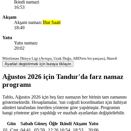
Ikindi namazi
16:53
Akşam
Akşam namazı
İftar Saati
18:49
Yatsı
Yatsı namazı
20:02
Müslüman Dünya Ligi (Avrupa, Uzak Doğu, ABD'nin bir parçası), Hanefi
Ayarlari degistirmek için buraya tiklayin
Ağustos 2026 için Tandur'da farz namaz
programı
Tablo, Ağustos 2026 için beş farz namazın her birinin tam zamanını
göstermektedir. Hesaplamalar, 'nın coğrafi koordinatları için ilahiyat
alimleri tarafından önerilen yönteme göre yapılmıştır. Programın
hangi yönteme göre yapıldığı ve mazhab ayarlardan değiştirilebilir.
Gün
Sabah
Güneş
Öğle
Ikindi
Akşam
Yatsı
01, Cmt
04:41
05:59
12:26
16:54
18:53
20:06