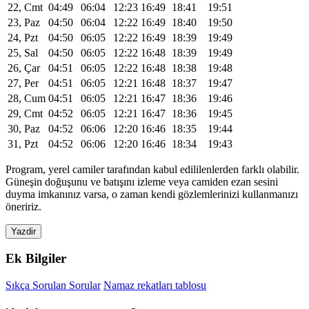
22, Cmt
04:49
06:04
12:23
16:49
18:41
19:51
23, Paz
04:50
06:04
12:22
16:49
18:40
19:50
24, Pzt
04:50
06:05
12:22
16:49
18:39
19:49
25, Sal
04:50
06:05
12:22
16:48
18:39
19:49
26, Çar
04:51
06:05
12:22
16:48
18:38
19:48
27, Per
04:51
06:05
12:21
16:48
18:37
19:47
28, Cum
04:51
06:05
12:21
16:47
18:36
19:46
29, Cmt
04:52
06:05
12:21
16:47
18:36
19:45
30, Paz
04:52
06:06
12:20
16:46
18:35
19:44
31, Pzt
04:52
06:06
12:20
16:46
18:34
19:43
Program, yerel camiler tarafından kabul edililenlerden farklı olabilir.
Güneşin doğuşunu ve batışını izleme veya camiden ezan sesini
duyma imkanınız varsa, o zaman kendi gözlemlerinizi kullanmanızı
öneririz.
Yazdir
Ek Bilgiler
Sıkça Sorulan Sorular
Namaz rekatları tablosu