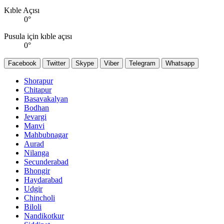
Kıble Açısı
0
°
Pusula için kıble açısı
0
°
Facebook
Twitter
Skype
Viber
Telegram
Whatsapp
Shorapur
Chitapur
Basavakalyan
Bodhan
Jevargi
Manvi
Mahbubnagar
Aurad
Nilanga
Secunderabad
Bhongir
Haydarabad
Udgir
Chincholi
Biloli
Nandikotkur