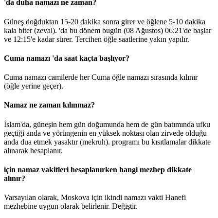
'da duha namazı ne zaman?
Güneş doğduktan 15-20 dakika sonra girer ve öğlene 5-10 dakika
kala biter (zeval). 'da bu dönem bugün (08 Ağustos)
06:21
'de başlar
ve
12:15
'e kadar sürer. Tercihen öğle saatlerine yakın yapılır.
Cuma namazı 'da saat kaçta başlıyor?
Cuma namazı camilerde her Cuma öğle namazı sırasında kılınır
(öğle yerine geçer).
Namaz ne zaman kılınmaz?
İslam'da, güneşin hem gün doğumunda hem de gün batımında ufku
geçtiği anda ve yörüngenin en yüksek noktası olan zirvede olduğu
anda dua etmek yasaktır (mekruh). programı bu kısıtlamalar dikkate
alınarak hesaplanır.
için namaz vakitleri hesaplanırken hangi mezhep dikkate
alınır?
Varsayılan olarak, Moskova için ikindi namazı vakti Hanefi
mezhebine uygun olarak belirlenir.
Değiştir
.